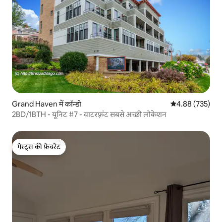
Grand Haven में कॉन्डो
औसत रेटिंग 5 में स
4.88 (735)
2BD/1BTH - यूनिट #7 - वाटरफ़्रंट सबसे अच्छी लोकेशन
गेस्ट्स की फ़ेवरेट
गेस्ट्स की फ़ेवरेट