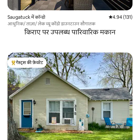
Saugatuck में कॉन्डो
औसत रेटिंग 5 में स
4.94 (131)
आधुनिक/ ताज़ा/ लेक व्यू कोंडो डाउनटाउन सौगातक
किराए पर उपलब्ध पारिवारिक मकान
गेस्ट्स की फ़ेवरेट
गेस्ट्स का टॉप फ़ेवरेट