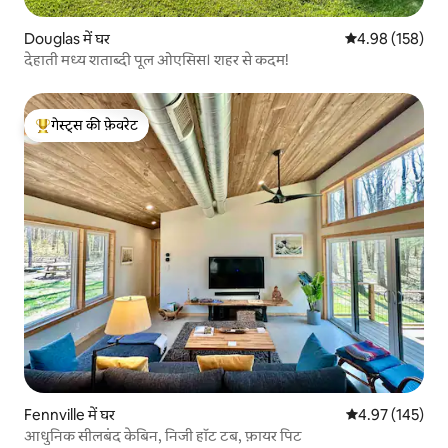
Douglas में घर
औसत रेटिंग 5 में स
4.98 (158)
देहाती मध्य शताब्दी पूल ओएसिस। शहर से कदम!
गेस्ट्स की फ़ेवरेट
गेस्ट्स का टॉप फ़ेवरेट
Fennville में घर
औसत रेटिंग 5 में स
4.97 (145)
आधुनिक सीलबंद केबिन, निजी हॉट टब, फ़ायर पिट