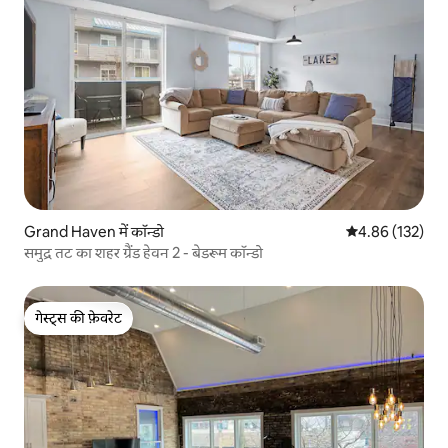
Grand Haven में कॉन्डो
औसत रेटिंग 5 में स
4.86 (132)
समुद्र तट का शहर ग्रैंड हेवन 2 - बेडरूम कॉन्डो
गेस्ट्स की फ़ेवरेट
गेस्ट्स की फ़ेवरेट