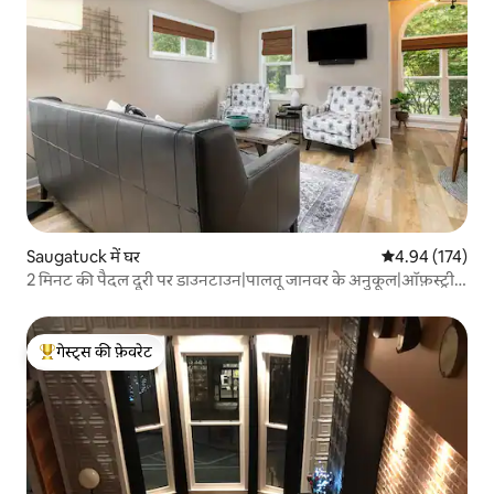
Saugatuck में घर
औसत रेटिंग 5 में स
4.94 (174)
2 मिनट की पैदल दूरी पर डाउनटाउन|पालतू जानवर के अनुकूल|ऑफ़स्ट्रीट
पार्किंग
गेस्ट्स की फ़ेवरेट
गेस्ट्स का टॉप फ़ेवरेट