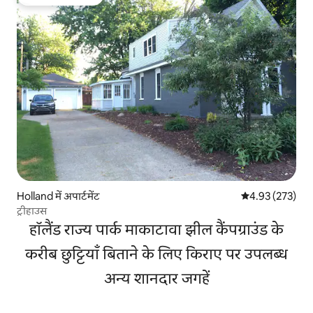
गेस्ट्स का टॉप फ़ेवरेट
Holland में अपार्टमेंट
औसत रेटिंग 5 में स
4.93 (273)
ट्रीहाउस
हॉलैंड राज्य पार्क माकाटावा झील कैंपग्राउंड के
करीब छुट्टियाँ बिताने के लिए किराए पर उपलब्ध
अन्य शानदार जगहें