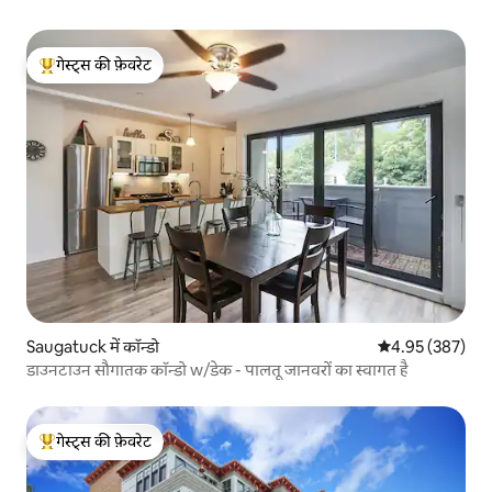
गेस्ट्स की फ़ेवरेट
गेस्ट्स का टॉप फ़ेवरेट
Saugatuck में कॉन्डो
औसत रेटिंग 5 में स
4.95 (387)
डाउनटाउन सौगातक कॉन्डो w/डेक - पालतू जानवरों का स्वागत है
गेस्ट्स की फ़ेवरेट
गेस्ट्स का टॉप फ़ेवरेट