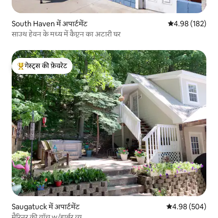
South Haven में अपार्टमेंट
औसत रेटिंग 5 में स
4.98 (182)
साउथ हेवन के मध्य में कैप्टन का अटारी घर
गेस्ट्स की फ़ेवरेट
गेस्ट्स का टॉप फ़ेवरेट
Saugatuck में अपार्टमेंट
औसत रेटिंग 5 में स
4.98 (504)
मैरिनर की वॉच w/हार्बर व्यू