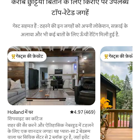
करीब छुट्टियाँ बिताने के लिए किराए पर उपलब्ध
टॉप-रेटेड जगहें
गेस्ट सहमत हैं : ठहरने की इन जगहों को अपनी लोकेशन, सफ़ाई के
अलावा और भी कई बातों के लिए ऊँची रेटिंग मिली हुई है.
गेस्ट्स की फ़ेवरेट
गेस्ट्स की फ़ेवरेट
गेस्ट्स का टॉप फ़ेवरेट
गेस्ट्स का टॉप फ़ेवरेट
Holland में घर
औसत रेटिंग 5 में से 4.97, 469 समीक्षाएँ
4.97 (469)
शिपवाइट का कॉटेज
शहर की सैर करने और ऐतिहासिक नेबरहुड में टहलने
के लिए एक शानदार जगह। यह प्यारा-सा 2 बेडरूम
वाला घर सिविक सेंटर से 2 ब्लॉक दूर है, जहाँ इवेंट