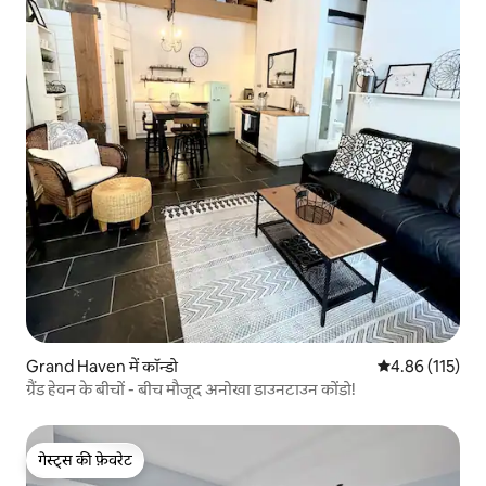
Grand Haven में कॉन्डो
औसत रेटिंग 5 में स
4.86 (115)
ग्रैंड हेवन के बीचों - बीच मौजूद अनोखा डाउनटाउन कोंडो!
गेस्ट्स की फ़ेवरेट
गेस्ट्स की फ़ेवरेट