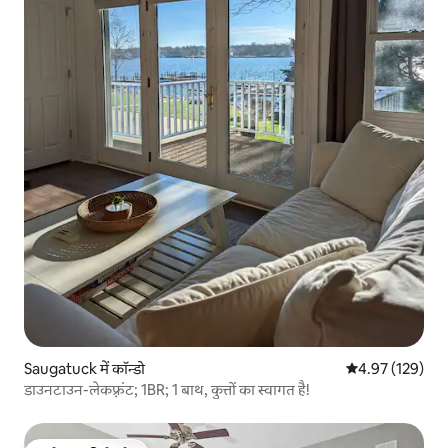
Saugatuck में कॉन्डो
औसत रेटिंग 5 में स
4.97 (129)
डाउनटाउन-लेकफ़्रंट; 1BR; 1 बाथ, कुत्तों का स्वागत है!