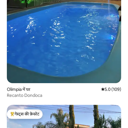
Olímpia में घर
औसत रेटिंग 5 में 
5.0 (109)
Recanto Dondoca
गेस्ट्स की फ़ेवरेट
गेस्ट्स का टॉप फ़ेवरेट