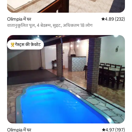
Olímpia में घर
औसत रेटिंग 5 में स
4.89 (232)
वातानुकूलित पूल, 4 बेडरूम, सुइट, अधिकतम 18 लोग
गेस्ट्स की फ़ेवरेट
गेस्ट्स का टॉप फ़ेवरेट
Olímpia में घर
औसत रेटिंग 5 में स
4.97 (197)