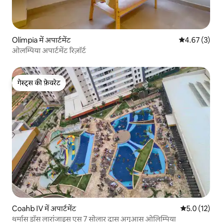
Olímpia में अपार्टमेंट
औसत रेटिंग 5 में
4.67 (3)
ओलम्पिया अपार्टमेंट रिज़ॉर्ट
गेस्ट्स की फ़ेवरेट
गेस्ट्स की फ़ेवरेट
Coahb IV में अपार्टमेंट
औसत रेटिंग 5 मे
5.0 (12)
थर्मास डॉस लारांजाइस एस 7 सोलार दास अगुआस ओलिम्पिया