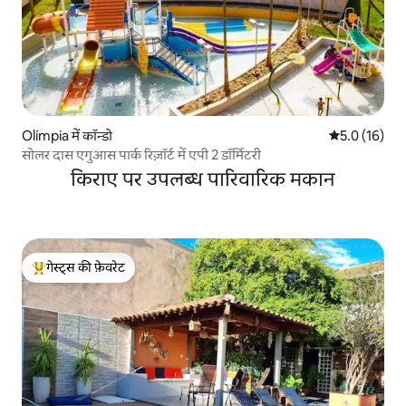
Olímpia में कॉन्डो
औसत रेटिंग 5 मे
5.0 (16)
सोलर दास एगुआस पार्क रिज़ॉर्ट में एपी 2 डॉर्मिटरी
किराए पर उपलब्ध पारिवारिक मकान
गेस्ट्स की फ़ेवरेट
गेस्ट्स का टॉप फ़ेवरेट