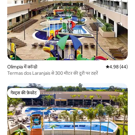
Olímpia में कॉन्डो
औसत रेटिंग 5 में 
4.98 (44)
Termas dos Laranjais से 300 मीटर की दूरी पर ठहरें
गेस्ट्स की फ़ेवरेट
गेस्ट्स की फ़ेवरेट