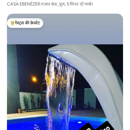
CASA EBENÉZER:एआर कंड ,पूल, 5 मिनट दो पार्क।
गेस्ट्स की फ़ेवरेट
गेस्ट्स का टॉप फ़ेवरेट