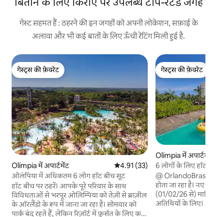
बिताने के लिए किराए पर उपलब्ध टॉप-रेटेड जगहें
गेस्ट सहमत हैं : ठहरने की इन जगहों को अपनी लोकेशन, सफ़ाई के
अलावा और भी कई बातों के लिए ऊँची रेटिंग मिली हुई है.
गेस्ट्स की फ़ेवरेट
गेस्ट्स की फ़ेवरेट
गेस्ट्स की फ़ेवरेट
गेस्ट्स की फ़ेवरेट
Olímpia में अपार्टमेंट
Olímpia में अपार्टमेंट
औसत रेटिंग 5 में से 4.91, 33 समीक्षाएँ
4.91 (33)
6 लोगों के लिए हॉटबीच 
हिस्सा*
ओलंपिया में अधिकतम 6 लोग हॉट बीच सूट
@ OrlandoBrasileira
होता जा रहा है। नए मूल्य – पार्क हॉट बीच पासपोर्ट
हॉट बीच पर ठहरें। आपके पूरे परिवार के साथ
(01/02/26 से) मालिक की अनुपस्थिति में मेहमानों/
विविधताओं से भरपूर ओलिम्पिया को तेज़ी से ब्राज़ील
अतिथियों के लिए। 2 दिन या उससे अधिक: 1 बेडरूम
के ऑरलैंडो के रूप में जाना जा रहा है। सोमवार को
वाला अपार्टमेंट (6 लो
पार्क बंद रहते हैं, लेकिन रिज़ॉर्ट में फ़ुर्सत के लिए कई