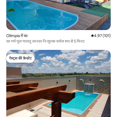
Olímpia में घर
औसत रेटिंग 5 में स
4.97 (101)
घर गर्म पूल पालतू जानवर निःशुल्क थर्मल स्पा से 5 मिनट
गेस्ट्स की फ़ेवरेट
गेस्ट्स की फ़ेवरेट