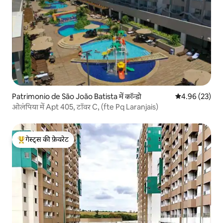
Patrimonio de São João Batista में कॉन्डो
औसत रेटिंग 5 में 
4.96 (23)
ओलंपिया में Apt 405, टॉवर C, (fte Pq Laranjais)
गेस्ट्स की फ़ेवरेट
गेस्ट्स का टॉप फ़ेवरेट