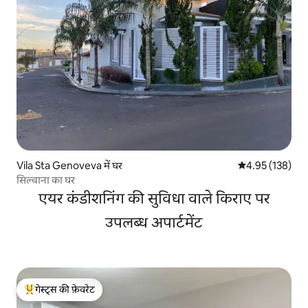
Vila Sta Genoveva में घर
औसत रेटिंग 5 में स
4.95 (138)
सिल्वाना का घर
एयर कंडीशनिंग की सुविधा वाले किराए पर
उपलब्ध अपार्टमेंट
गेस्ट्स की फ़ेवरेट
गेस्ट्स का टॉप फ़ेवरेट