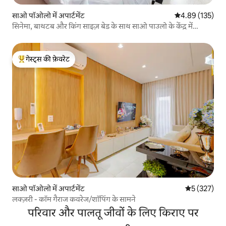
साओ पॉओलो में अपार्टमेंट
औसत रेटिंग 5 में स
4.89 (135)
सिनेमा, बाथटब और किंग साइज़ बेड के साथ साओ पाउलो के केंद्र में
अपार्टमेंट
गेस्ट्स की फ़ेवरेट
गेस्ट्स का टॉप फ़ेवरेट
साओ पॉओलो में अपार्टमेंट
औसत रेटिंग 5 मे
5 (327)
लक्ज़री - कॉम गैराज कवरेज/शॉपिंग के सामने
परिवार और पालतू जीवों के लिए किराए पर