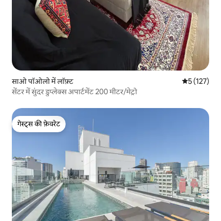
साओ पॉओलो में लॉफ़्ट
औसत रेटिंग 5 म
5 (127)
सेंटर में सुंदर डुप्लेक्स अपार्टमेंट 200 मीटर/मेट्रो
गेस्ट्स की फ़ेवरेट
गेस्ट्स की फ़ेवरेट