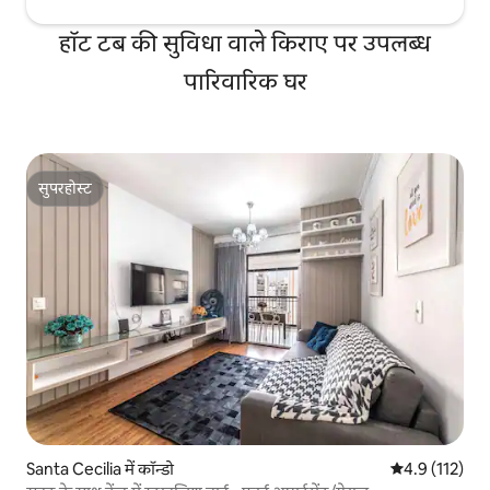
हॉट टब की सुविधा वाले किराए पर उपलब्ध
पारिवारिक घर
सुपरहोस्ट
सुपरहोस्ट
Santa Cecilia में कॉन्डो
औसत रेटिंग 5 में
4.9 (112)