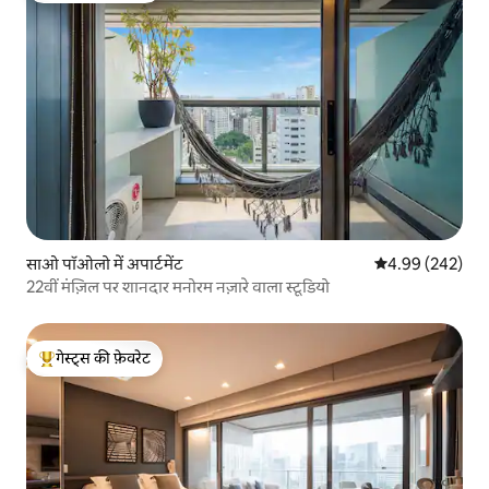
साओ पॉओलो में अपार्टमेंट
औसत रेटिंग 5 में स
4.99 (242)
22वीं मंज़िल पर शानदार मनोरम नज़ारे वाला स्टूडियो
गेस्ट्स की फ़ेवरेट
गेस्ट्स का टॉप फ़ेवरेट