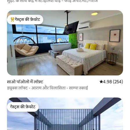
सुइट के साथ केंद्र में स्टाइलिश वाई - फाई अपार्टमेंट/गेराज
गेस्ट्स की फ़ेवरेट
गेस्ट्स का टॉप फ़ेवरेट
साओ पॉओलो में लॉफ़्ट
औसत रेटिंग 5 में स
4.98 (254)
ड्यूक्स लॉफ्ट - आराम और विलासिता - साम्पा स्काई
गेस्ट्स की फ़ेवरेट
गेस्ट्स की फ़ेवरेट