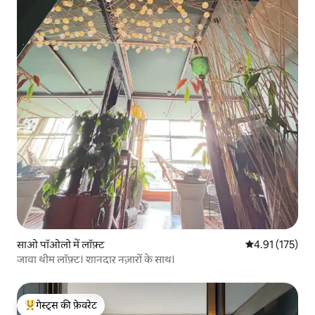
साओ पॉओलो में लॉफ़्ट
औसत रेटिंग 5 में स
4.91 (175)
जावा थीम लॉफ़्ट। शानदार नज़ारों के साथ।
गेस्ट्स की फ़ेवरेट
गेस्ट्स का टॉप फ़ेवरेट