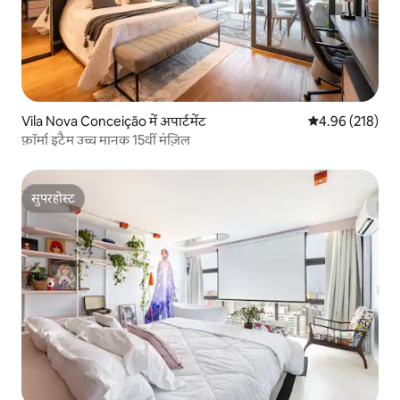
Vila Nova Conceição में अपार्टमेंट
औसत रेटिंग 5 में स
4.96 (218)
फ़ॉर्मा इटैम उच्च मानक 15वीं मंज़िल
सुपरहोस्ट
सुपरहोस्ट