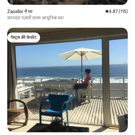
Zapallar में घर
औसत रेटिंग 5 में स
4.87 (115)
शानदार नज़ारों वाला आधुनिक घर।
गेस्ट्स की फ़ेवरेट
गेस्ट्स की फ़ेवरेट