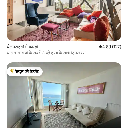
वैलपराइसो में कॉन्डो
औसत रेटिंग 5 में स
4.89 (127)
वालपारासियो के सबसे अच्छे दृश्य के साथ ट्रिपलक्स
गेस्ट्स की फ़ेवरेट
गेस्ट्स का टॉप फ़ेवरेट