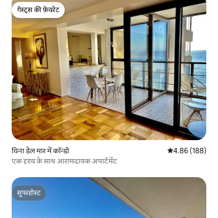
गेस्ट्स की फ़ेवरेट
गेस्ट्स की फ़ेवरेट
विना डेल मार में कॉन्डो
औसत रेटिंग 5 में स
4.86 (188)
एक दृश्य के साथ आरामदायक अपार्टमेंट
सुपरहोस्ट
सुपरहोस्ट