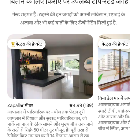
बिताने के लिए किराए पर उपलब्ध टॉप-रेटेड जगहें
गेस्ट सहमत हैं : ठहरने की इन जगहों को अपनी लोकेशन, सफ़ाई के
अलावा और भी कई बातों के लिए ऊँची रेटिंग मिली हुई है.
गेस्ट्स की फ़ेवरेट
गेस्ट्स की फ़ेवरेट
गेस्ट्स का टॉप फ़ेवरेट
गेस्ट्स की फ़ेवरेट
विना डेल मार में अपार्टमे
आरामदायक अपार्टमेंट,
Zapallar में घर
औसत रेटिंग 5 में से 4.99, 139 समीक्षाएँ
4.99 (139)
स्मार्ट टीवी, वाई-फ़ाई, 
ज़ापालार में पारिवारिक घर - बीच तक पैदल दूरी
और आराम और विश्राम के
ज़ापलार में विशाल और सुखद पारिवारिक घर, जो
आरामदायक और रोशन अपार
पार्के ला पाज़ के ठीक सामने और मुख्य बीच तक जाने
बीच में स्थित, आप क्विंटा 
के रास्ते से सिर्फ़ 50 मीटर दूर मौजूद है। पूरी तरह से
मॉल, सुपरमार्केट और रेस
रेनोवेट किए गए इस घर में 14 मेहमान आराम से ठहर