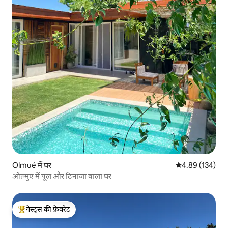
Olmué में घर
औसत रेटिंग 5 में स
4.89 (134)
ओल्मुए में पूल और टिनाजा वाला घर
गेस्ट्स की फ़ेवरेट
गेस्ट्स का टॉप फ़ेवरेट