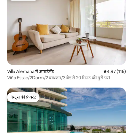
Villa Alemana में अपार्टमेंट
औसत रेटिंग 5 में स
4.97 (116)
Viña Estac/2Dorm/2 बाथरूम/3 बेड से 20 मिनट की दूरी पर।
गेस्ट्स की फ़ेवरेट
गेस्ट्स की फ़ेवरेट