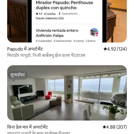
Papudo में अपार्टमेंट
औसत रेटिंग 5 में स
4.92 (124)
मिराडोर पापुडो: निजी बार्बेक्यू क्षेत्र वाला पेंटहाउस
सुपरहोस्ट
सुपरहोस्ट
विना डेल मार में अपार्टमेंट
औसत रेटिंग 5 में स
4.88 (207)
शानदार नज़ारों के साथ डुप्लेक्स रीनाका