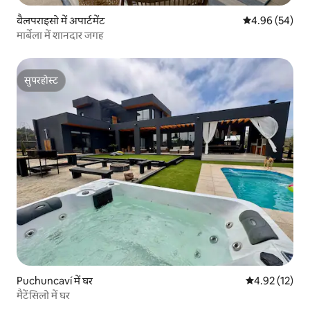
वैलपराइसो में अपार्टमेंट
औसत रेटिंग 5 में 
4.96 (54)
मार्बेला में शानदार जगह
सुपरहोस्ट
सुपरहोस्ट
Puchuncaví में घर
औसत रेटिंग 5 में 
4.92 (12)
मैटेंसिलो में घर