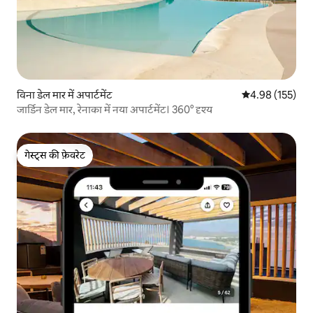
विना डेल मार में अपार्टमेंट
औसत रेटिंग 5 में स
4.98 (155)
जार्डिन डेल मार, रेनाका में नया अपार्टमेंट। 360° दृश्य
गेस्ट्स की फ़ेवरेट
गेस्ट्स की फ़ेवरेट