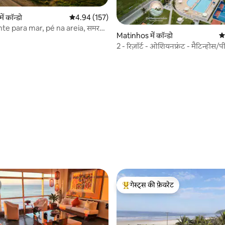
ं कॉन्डो
औसत रेटिंग 5 में से 4.94, 157 समीक्षाएँ
4.94 (157)
rente para mar, pé na areia, समर
Matinhos में कॉन्डो
औस
2 - रिज़ॉर्ट - ओशियनफ्रंट - मैटिन्होस
 समीक्षाएँ
गेस्ट्स की फ़ेवरेट
गेस्ट्स का टॉप फ़ेवरेट