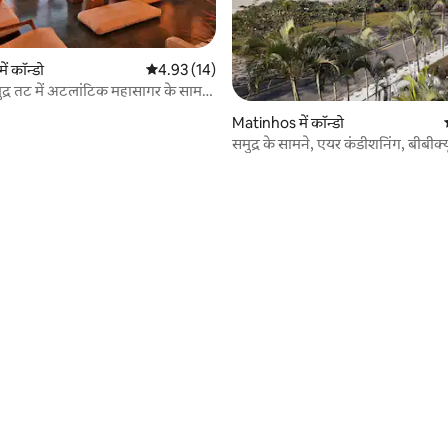
ं कॉन्डो
औसत रेटिंग 5 में से 4.93, 14 समीक्षाएँ
4.93 (14)
्र तट में अटलांटिक महासागर के सामने
।
Matinhos में कॉन्डो
समुद्र के सामने, एयर कंडीशनिंग, बीबीक्यू
 समीक्षाएँ