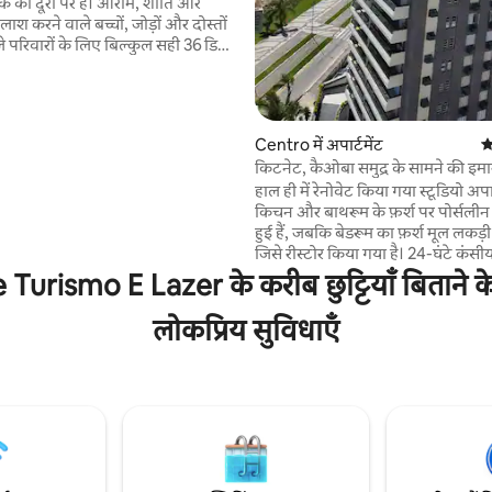
ॉक की दूरी पर है। आराम, शांति और
ाश करने वाले बच्चों, जोड़ों और दोस्तों
ले परिवारों के लिए बिल्कुल सही 36 डिग्री
 गर्म किया गया पूल, एयर कंडीशनिंग,
स्मार्ट टीवी सुसज्जित किचन, 4 सुइट
ाला 1 बेडरूम, बड़ा इंटीग्रेटेड लिविंग
रूम, बार्बेक्यू के साथ आउटडोर एरिया।
Centro में अपार्टमेंट
औ
 के लिए बिलकुल सही, लेकिन 20 लोगों
किटनेट, कैओबा समुद्र के सामने की इम
 जगह है, साथ ही लिनन का विकल्प भी
हाल ही में रेनोवेट किया गया स्टूडियो अपार
अधिकतम 4 वाहनों के लिए गैराज पालतू
किचन और बाथरूम के फ़र्श पर पोर्सलीन 
ए अनुकूल
हुई हैं, जबकि बेडरूम का फ़र्श मूल लकड़ी 
जिसे रीस्टोर किया गया है। 24-घंटे कंसीय
इमारत, ब्रावा बीच पर समुद्र के सामने 
rismo E Lazer के करीब छुट्टियाँ बिताने के
से 3 ब्लॉक दूर, काओबा के सबसे अच्छे हिस्से मे
और पहाड़ों का लेटरल व्यू। बारहवीं मंज़िल। अपार्टमेंट
लोकप्रिय सुविधाएँ
में किचन की बुनियादी चीज़ें हैं। पार्किंग की कोई जगह
नहीं है। आस - पास निजी पार्किंग है। अपार
बेड/बाथ लिनन के साथ किराए पर दिया ज
की कुर्सियाँ और पैरासोल।