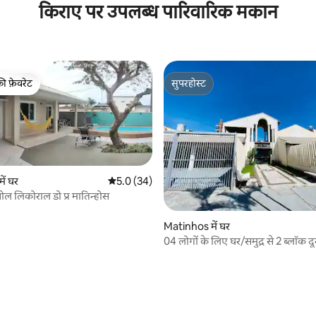
किराए पर उपलब्ध पारिवारिक मकान
की फ़ेवरेट
सुपरहोस्ट
टॉप फ़ेवरेट
सुपरहोस्ट
ें घर
औसत रेटिंग 5 में से 5.0, 34 समीक्षाएँ
5.0 (34)
 सोल लिकोराल डो प्र मातिन्होस
 समीक्षाएँ
Matinhos में घर
04 लोगों के लिए घर/समुद्र से 2 ब्लॉक दू