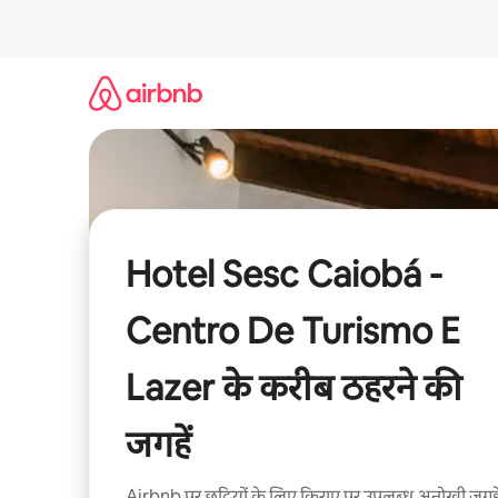
इसे
छोड़कर
सीधा
कॉन्टेंट
पर
जाएँ
Hotel Sesc Caiobá -
Centro De Turismo E
Lazer के करीब ठहरने की
जगहें
Airbnb पर छुट्टियों के लिए किराए पर उपलब्ध अनोखी जगहे