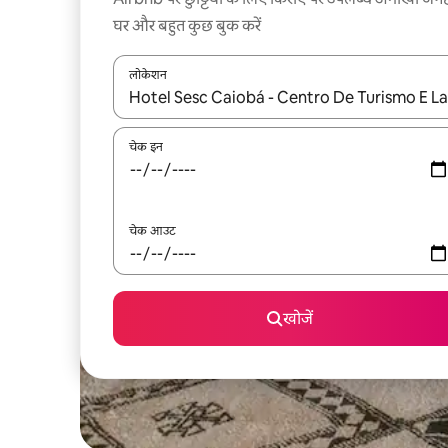
घर और बहुत कुछ बुक करें
लोकेशन
नतीजों के उपलब्ध होने पर, अप और डाउन 'ऐरो की' का इस्तेमाल 
चेक इन
चेक आउट
खोजें