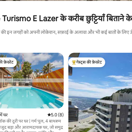
ismo E Lazer के करीब छुट्टियाँ बिताने के ल
रने की इन जगहों को अपनी लोकेशन, सफ़ाई के अलावा और भी कई बातों के लिए ऊँची
की फ़ेवरेट
गेस्ट्स की फ़ेवरेट
टॉप फ़ेवरेट
गेस्ट्स का टॉप फ़ेवरेट
ें घर
औसत रेटिंग 5 में से 5.0, 8 समीक्षाएँ
5.0 (8)
ब्लॉक की दूरी पर घर | गर्म पूल, 4 बाथरूम
 समीक्षाएँ
मौजूद बड़ा और आरामदायक घर, जो समुद्र