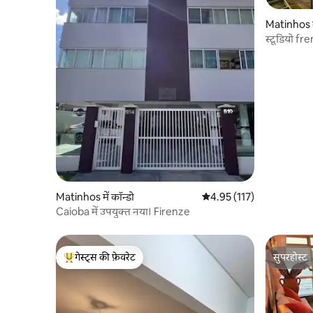
Matinhos मे
स्टूडियो f
ड्रीम
Matinhos में कॉन्डो
औसत रेटिंग 5 में से 4.95, 117
4.95 (117)
Caioba में उपयुक्त नया। Firenze
गेस्ट्स की फ़ेवरेट
सुपरहोस्ट
गेस्ट्स का टॉप फ़ेवरेट
सुपरहोस्ट