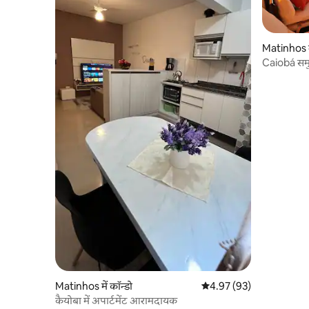
Matinhos मे
Caiobá समुद
लक्जरी एपी
Matinhos में कॉन्डो
औसत रेटिंग 5 में से 4.97, 93
4.97 (93)
कैयोबा में अपार्टमेंट आरामदायक