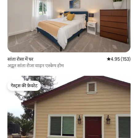
सांता रोसा में घर
औसत रेटिंग 5 में स
4.95 (153)
अद्भुत सांता रोजा वाइन एस्केप होम
गेस्ट्स की फ़ेवरेट
गेस्ट्स की फ़ेवरेट