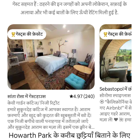
गेस्ट सहमत हैं : ठहरने की इन जगहों को अपनी लोकेशन, सफ़ाई के
अलावा और भी कई बातों के लिए ऊँची रेटिंग मिली हुई है.
गेस्ट्स की फ़ेवरेट
गेस्ट्स की फ़ेवरेट
गेस्ट्स का टॉप फ़ेवरेट
गेस्ट्स का टॉप फ़ेवरेट
Sebastopol में छोटा 
सोनोमा स्पाइग्लास | शा
सांता रोसा में गेस्टहाउस
औसत रेटिंग 5 में से 4.97, 240 समीक्षाएँ
4.97 (240)
🏵️ “कैलिफ़ोर्निया के 
केवी गार्डन कॉटेज/ निजी रिट्रीट
गए Airbnb!” में से एक क
हमारे सुकूनदेह कॉटेज में आपका स्वागत है। आराम
आइए गहरे आराम, रोमां
फ़रमाएँ और खुद को कुदरत की खूबसूरती में खो दें।
मज़ा लें! ❤️ 🌺 हमारा सोनोमा स्पाइग्लास एक
एक निजी बगीचे वाली पनाहगाह में तरोताज़ाे जाएँ
शानदार रिट्रीट है, जिसे 
और सुकूनदेह आराम का मज़ा लें। इसमें एक क्वीन बेड
बनाया है, जो पर्यावरण क
है, जिस पर चादरें बड़ी साफ़-सुथरी और आरामदायक
Howarth Park के करीब छुट्टियाँ बिताने के लिए
जुड़ाव के साथ बिना किसी
हैं। बड़े बाथरूम में ढेर सारी अतिरिक्त खास सुविधाएँ