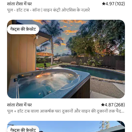
सांता रोसा में घर
औसत रेटिंग 5 में स
4.97 (102)
पूल - हॉट टब - सॉना | वाइन कंट्री ओएसिस के नज़ारे
गेस्ट्स की फ़ेवरेट
गेस्ट्स की फ़ेवरेट
सांता रोसा में घर
औसत रेटिंग 5 में स
4.87 (268)
पूल + हॉट टब वाला आकर्षक घर। दुकानों और वाइन की दुकानों तक पैदल
दूरी पर
गेस्ट्स की फ़ेवरेट