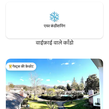
एयर कंडीशनिंग
वाईफ़ाई वाले काँडो
गेस्ट्स की फ़ेवरेट
गेस्ट्स का टॉप फ़ेवरेट