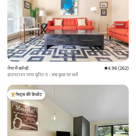
नेपा में कॉन्डो
औसत रेटिंग 5 में स
4.96 (262)
डाउनटाउन नापा यूनिट ए - सब कुछ पर चलें
गेस्ट्स की फ़ेवरेट
गेस्ट्स का टॉप फ़ेवरेट