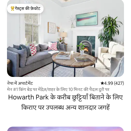
गेस्ट्स की फ़ेवरेट
गेस्ट्स का टॉप फ़ेवरेट
नेपा में अपार्टमेंट
औसत रेटिंग 5 में स
4.99 (427)
मेन #1 किंग बेड पर मेंडेज़/शहर के लिए 10 मिनट की पैदल दूरी पर
Howarth Park के करीब छुट्टियाँ बिताने के लिए
किराए पर उपलब्ध अन्य शानदार जगहें