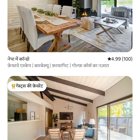
नेपा में कॉन्डो
औसत रेटिंग 5 में स
4.99 (100)
फ़ेयरवे एस्केप | बारबेक्यू | फ़ायरपिट | गोल्फ़ कोर्स का नज़ारा
गेस्ट्स की फ़ेवरेट
गेस्ट्स का टॉप फ़ेवरेट