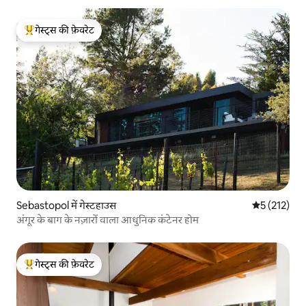
गेस्ट्स की फ़ेवरेट
गेस्ट्स का टॉप फ़ेवरेट
Sebastopol में गेस्टहाउस
औसत रेटिंग 5 म
5 (212)
अंगूर के बाग के नज़ारों वाला आधुनिक कंटेनर होम
गेस्ट्स की फ़ेवरेट
गेस्ट्स का टॉप फ़ेवरेट