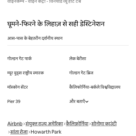
वाइनकैम्प - वाइन कंट्री - विनयार्ड व्यू हॉट टब
घूमने-फिरने के लिहाज़ से सही डेस्टिनेशन
आस-पास के बेहतरीन दर्शनीय स्थान
गोल्डन गेट पार्क
लेक बेरीसा
म्यूर वुड्स राष्ट्रीय स्मारक
गोल्डन गेट ब्रिज
मॉस्कोन सेंटर
कैलिफोर्निया-बर्कले विश्वविद्यालय
Pier 39
और बताएँ
Airbnb
संयुक्त राज्य अमेरिका
कैलिफ़ोर्निया
सोनोमा काउंटी
सांता रोजा
Howarth Park