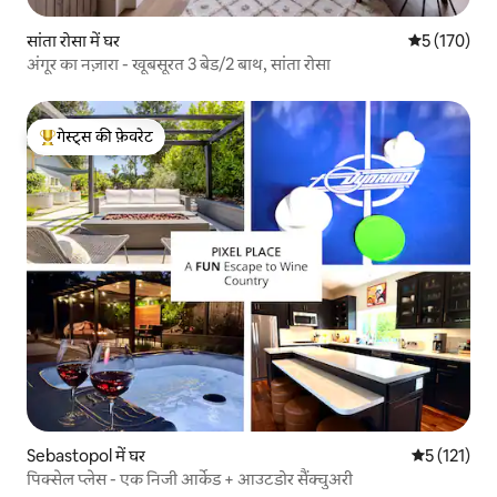
सांता रोसा में घर
औसत रेटिंग 5 म
5 (170)
अंगूर का नज़ारा - खूबसूरत 3 बेड/2 बाथ, सांता रोसा
गेस्ट्स की फ़ेवरेट
गेस्ट्स का टॉप फ़ेवरेट
Sebastopol में घर
औसत रेटिंग 5 म
5 (121)
पिक्सेल प्लेस - एक निजी आर्केड + आउटडोर सैंक्चुअरी