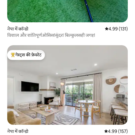
नेपा में कॉन्डो
औसत रेटिंग 5 में स
4.99 (131)
विशाल और शांतिपूर्णओसिस!सुंदर! बिल्कुलसही जगह!
गेस्ट्स की फ़ेवरेट
गेस्ट्स का टॉप फ़ेवरेट
नेपा में कॉन्डो
औसत रेटिंग 5 में स
4.99 (157)