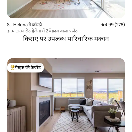
St. Helena में कॉन्डो
औसत रेटिंग 5 में स
4.99 (278)
डाउनटाउन सेंट हेलेना में 2 बेडरूम वाला फ़्लैट
किराए पर उपलब्ध पारिवारिक मकान
गेस्ट्स की फ़ेवरेट
गेस्ट्स का टॉप फ़ेवरेट