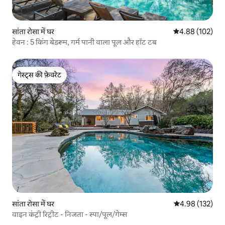
सांता रोसा में घर
औसत रेटिंग 5 में स
4.88 (102)
हेवन : 5 किंग बेडरूम, गर्म पानी वाला पूल और हॉट टब
गेस्ट्स की फ़ेवरेट
गेस्ट्स की फ़ेवरेट
सांता रोसा में घर
औसत रेटिंग 5 में स
4.98 (132)
वाइन कंट्री रिट्रीट - निजता - स्पा/पूल/गेम्स