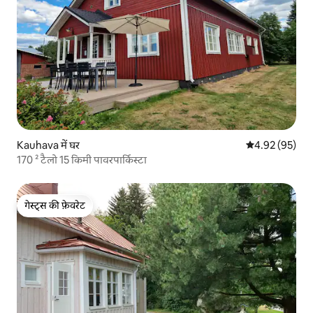
Kauhava में घर
औसत रेटिंग 5 में 
4.92 (95)
170 ² टैलो 15 किमी पावरपार्किस्टा
गेस्ट्स की फ़ेवरेट
गेस्ट्स की फ़ेवरेट