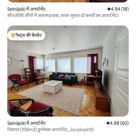
Seinäjoki में अपार्टमेंट
औसत रेटिंग 5 में 
4.94 (18)
सीनजोकी जौपी में आरामदायक, साफ़-सुथरा दो कमरों का अपार्टमेंट।
गेस्ट्स की फ़ेवरेट
गेस्ट्स का टॉप फ़ेवरेट
Seinäjoki में अपार्टमेंट
औसत रेटिंग 5 में 
4.98 (60)
विशाल (105m2) डुप्लेक्स अपार्टमेंट, Joupinpirtti