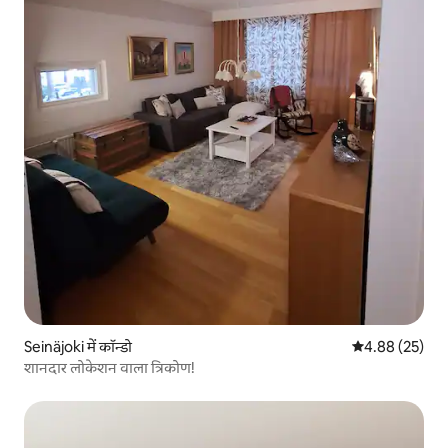
Seinäjoki में कॉन्डो
औसत रेटिंग 5 में 
4.88 (25)
शानदार लोकेशन वाला त्रिकोण!