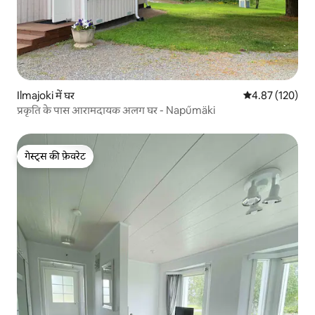
Ilmajoki में घर
औसत रेटिंग 5 में स
4.87 (120)
प्रकृति के पास आरामदायक अलग घर - Napűmäki
गेस्ट्स की फ़ेवरेट
गेस्ट्स की फ़ेवरेट