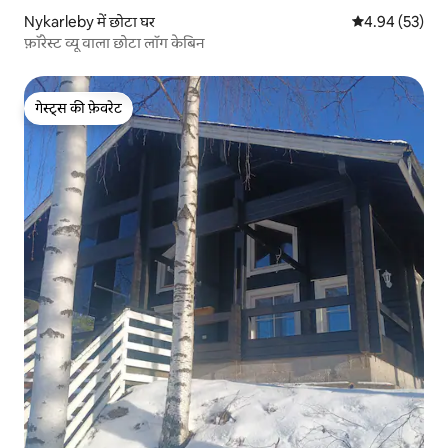
Nykarleby में छोटा घर
औसत रेटिंग 5 में 
4.94 (53)
फ़ॉरेस्ट व्यू वाला छोटा लॉग केबिन
गेस्ट्स की फ़ेवरेट
गेस्ट्स की फ़ेवरेट