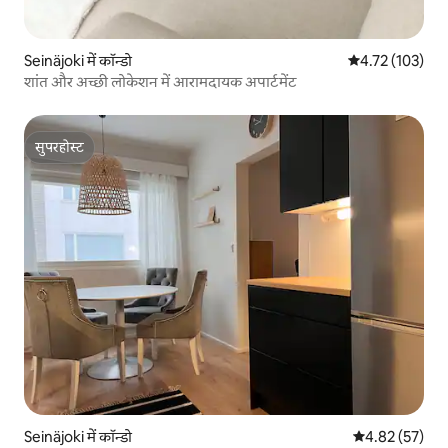
Seinäjoki में कॉन्डो
औसत रेटिंग 5 में स
4.72 (103)
शांत और अच्छी लोकेशन में आरामदायक अपार्टमेंट
सुपरहोस्ट
सुपरहोस्ट
Seinäjoki में कॉन्डो
औसत रेटिंग 5 में 
4.82 (57)