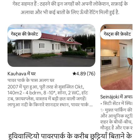
गेस्ट सहमत हैं : ठहरने की इन जगहों को अपनी लोकेशन, सफ़ाई के
अलावा और भी कई बातों के लिए ऊँची रेटिंग मिली हुई है.
गेस्ट्स की फ़ेवरेट
गेस्ट्स की फ़ेवरेट
गेस्ट्स की फ़ेवरेट
गेस्ट्स की फ़ेवरेट
Kauhava में घर
औसत रेटिंग 5 में से 4.89, 76 समीक्षाएँ
4.89 (76)
पावर पार्क के पास अलग घर
2007 में पूरा हुआ, पूरी तरह से सुसज्जित Okt,
140m2 - 4 bdrm, 8 -10*, सॉना, 2 WC, हॉट
Seinäjoki में अपार्टमें
टब, फ़ायरप्लेस, वास्तव में बड़ी छत वाली जगहें।
• सिटी सेंटर में स्थित 
लापुआ नदी के किनारे शानदार स्थान, पावर पार्क के
वाई-फ़ाई | मुफ़्त पार्किं
✨ मुफ़्त पार्किंग की सु
सामने मनोरंजन पार्क। सड़क के अंत में शांत जगह,
और आधुनिक स्टूडियो अ
कोई पारगमन नहीं। बड़ा लॉट और बगीचा 3000m2,
शहर के बीचों-बीच, रि
बड़ा डामर यार्ड 600m2 - बड़े फ़र्नीचर के साथ भी
मौजूद है और एक शानदार
समर्थित। लगभग 700 मीटर की दूरी पर दुकानें,
बेहतरीन क्वालिटी का 5
मनोरंजन पार्क तक 1.3 किमी तक पैदल चलें। अंदर
हुविवाल्टियो पावरपार्क के करीब छुट्टियाँ बिताने के
रात को आराम से सोने की