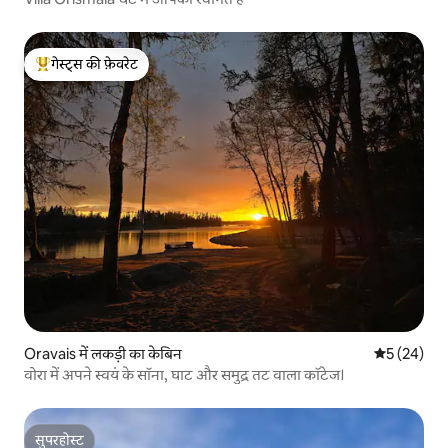
गेस्ट्स की फ़ेवरेट
गेस्ट्स का टॉप फ़ेवरेट
Oravais में लकड़ी का केबिन
औसत रेटिंग 5 
5 (24)
वोरा में अपने स्वयं के सॉना, घाट और समुद्र तट वाला कॉटेज।
सुपरहोस्ट