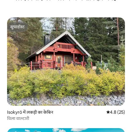
सुपरहोस्ट
सुपरहोस्ट
Isokyrö में लकड़ी का केबिन
औसत रेटिंग 5 में
4.8 (25)
विला वाल्टारी