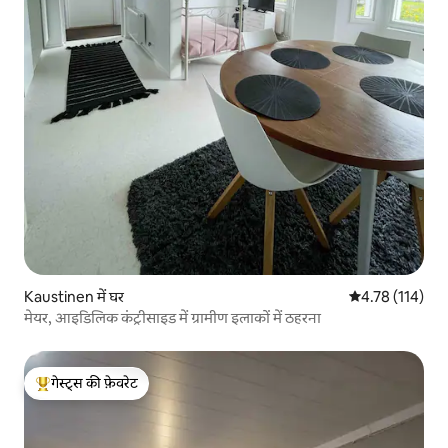
Kaustinen में घर
औसत रेटिंग 5 में स
4.78 (114)
मेयर, आइडिलिक कंट्रीसाइड में ग्रामीण इलाकों में ठहरना
गेस्ट्स की फ़ेवरेट
गेस्ट्स का टॉप फ़ेवरेट