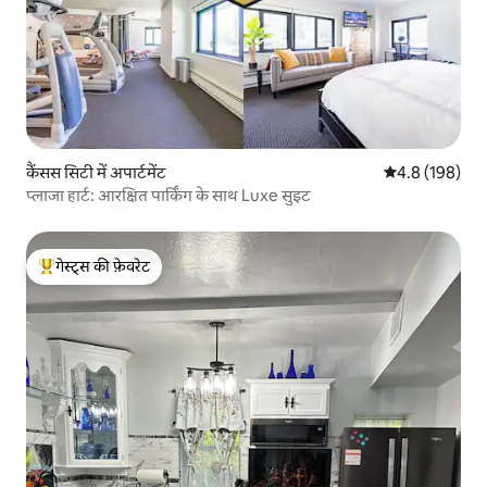
कैंसस सिटी में अपार्टमेंट
औसत रेटिंग 5 में 
4.8 (198)
प्लाजा हार्ट: आरक्षित पार्किंग के साथ Luxe सुइट
गेस्ट्स की फ़ेवरेट
गेस्ट्स का टॉप फ़ेवरेट