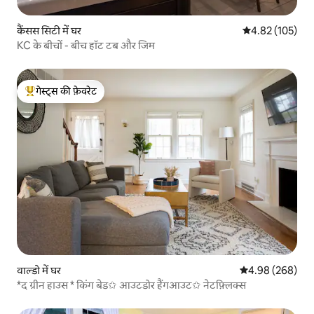
कैंसस सिटी में घर
औसत रेटिंग 5 में स
4.82 (105)
KC के बीचों - बीच हॉट टब और जिम
गेस्ट्स की फ़ेवरेट
गेस्ट्स का टॉप फ़ेवरेट
वाल्डो में घर
औसत रेटिंग 5 में स
4.98 (268)
*द ग्रीन हाउस * किंग बेड✩ आउटडोर हैंगआउट✩ नेटफ़्लिक्स