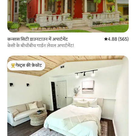
कन्सास सिटी डाउनटाउन में अपार्टमेंट
औसत रेटिंग 5 में स
4.88 (565)
केसी के बीचोंबीच गार्डन लेवल अपार्टमेंट!
गेस्ट्स की फ़ेवरेट
गेस्ट्स का टॉप फ़ेवरेट