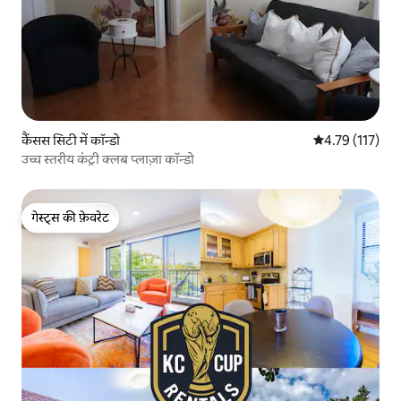
कैंसस सिटी में कॉन्डो
औसत रेटिंग 5 में स
4.79 (117)
उच्च स्तरीय कंट्री क्लब प्लाज़ा कॉन्डो
गेस्ट्स की फ़ेवरेट
गेस्ट्स की फ़ेवरेट