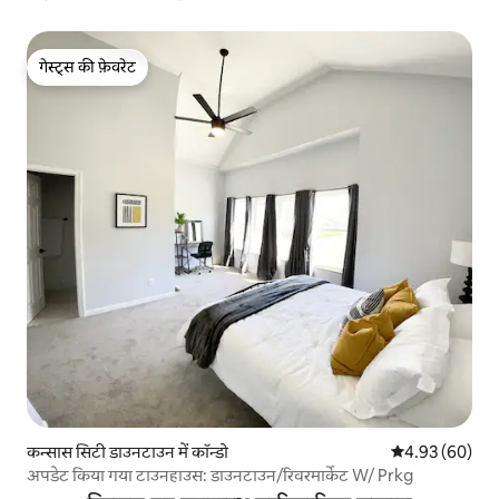
गेस्ट्स की फ़ेवरेट
गेस्ट्स की फ़ेवरेट
कन्सास सिटी डाउनटाउन में कॉन्डो
औसत रेटिंग 5 में 
4.93 (60)
अपडेट किया गया टाउनहाउस: डाउनटाउन/रिवरमार्केट W/ Prkg