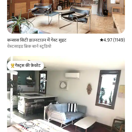
कन्सास सिटी डाउनटाउन में गेस्ट सुइट
औसत रेटिंग 5 में से
4.97 (1149)
वेस्टसाइड ब्रिक बार्न स्टूडियो
गेस्ट्स की फ़ेवरेट
गेस्ट्स का टॉप फ़ेवरेट