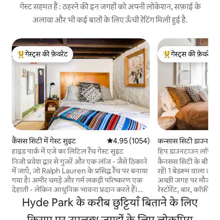
गेस्ट सहमत हैं : ठहरने की इन जगहों को अपनी लोकेशन, सफ़ाई के
अलावा और भी कई बातों के लिए ऊँची रेटिंग मिली हुई है.
गेस्ट्स की फ़ेवरेट
गेस्ट्स की फ़ेवरेट
गेस्ट्स का टॉप फ़ेवरेट
गेस्ट्स का टॉप फ़ेवरेट
कैंसस सिटी में गेस्ट सुइट
औसत रेटिंग 5 में से 4.95, 1054 समीक्षाएँ
4.95 (1054)
कन्सास सिटी डाउनटाउन 
हाइड पार्क में एजे का लिटिल रैंच गेस्ट सुइट
हिप डाउनटाउन लॉफ़्ट व
निजी प्रवेश द्वार से गुजरें और एक लॉज - जैसे ठिकाने
कैनसस सिटी के बीचों-
में जाएँ, जो Ralph Lauren के प्रसिद्ध रैंच पर बनाया
रहें! 1 बेडरूम वाला लॉफ़्
गया है। अमीर चमड़े और गर्म लकड़ी परिष्करण एक
अच्छी जगह पर मौजूद है
देहाती - लेकिन आधुनिक भावना प्रदान करते हैं।
रेस्टोरेंट, बार, कॉफ़ी 
केबल टीवी देखें या इलेक्ट्रिक रिक्लाइनिंग शानदार
मार्केट पैदल दूरी पर मौ
Hyde Park के करीब छुट्टियाँ बिताने के लिए
बिस्तर के आराम से अमेज़ॅन फायरस्टिक के माध्यम से
लिए आए हों या मौज-म
अपने पसंदीदा स्ट्रीमिंग ऐप का उपयोग करें। मेहमान
किराए पर उपलब्ध जगहों के लिए लोकप्रिय
और सुविधा का बेजोड़ सं