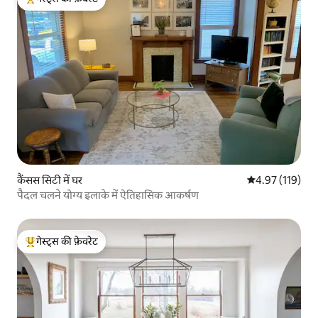
गेस्ट्स का टॉप फ़ेवरेट
कैंसस सिटी में घर
औसत रेटिंग 5 में स
4.97 (119)
पैदल चलने योग्य इलाके में ऐतिहासिक आकर्षण
गेस्ट्स की फ़ेवरेट
गेस्ट्स का टॉप फ़ेवरेट