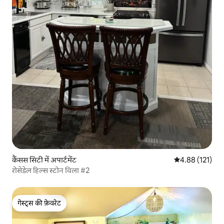
कैंसस सिटी में अपार्टमेंट
औसत रेटिंग 5 में स
4.88 (121)
रोसेडेल हिल्स स्टोन विला #2
गेस्ट्स की फ़ेवरेट
गेस्ट्स की फ़ेवरेट