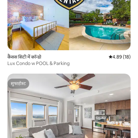
कैंसस सिटी में कॉन्डो
औसत रेटिंग 5 में 
4.89 (18)
Lux Condo w POOL & Parking
सुपरहोस्ट
सुपरहोस्ट