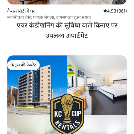
कैंसस सिटी में घर
औसत रेटिंग 5 में स
4.93 (361)
नवीनीकृत वेस्ट प्लाज़ा बंगला, जगमगाता हुआ साफ़!
एयर कंडीशनिंग की सुविधा वाले किराए पर
उपलब्ध अपार्टमेंट
गेस्ट्स की फ़ेवरेट
गेस्ट्स की फ़ेवरेट