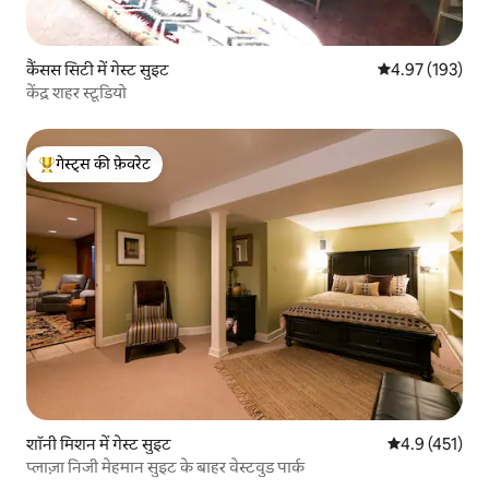
कैंसस सिटी में गेस्ट सुइट
औसत रेटिंग 5 में स
4.97 (193)
केंद्र शहर स्टूडियो
गेस्ट्स की फ़ेवरेट
गेस्ट्स का टॉप फ़ेवरेट
शॉनी मिशन में गेस्ट सुइट
औसत रेटिंग 5 में 
4.9 (451)
प्लाज़ा निजी मेहमान सुइट के बाहर वेस्टवुड पार्क