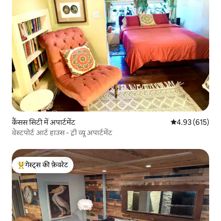
कैंसस सिटी में अपार्टमेंट
औसत रेटिंग 5 में स
4.93 (615)
वेस्टपोर्ट आर्ट हाउस - ट्री व्यू अपार्टमेंट
गेस्ट्स की फ़ेवरेट
गेस्ट्स का टॉप फ़ेवरेट