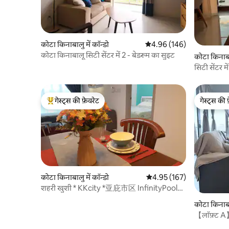
कोटा किनाबालु में कॉन्डो
औसत रेटिंग 5 में से 4.96, 146
4.96 (146)
कोटा किनाबालू सिटी सेंटर में 2 - बेडरूम का सुइट
कोटा किनाबाल
सिटी सेंटर मे
गेस्ट्स की फ़ेवरेट
गेस्ट्स की 
गेस्ट्स का टॉप फ़ेवरेट
गेस्ट्स की 
कोटा किनाबालु में कॉन्डो
औसत रेटिंग 5 में से 4.95, 167
4.95 (167)
शहरी खुशी * KKcity *亚庇市区 InfinityPool温
馨典雅 **无边泳池同楼层
कोटा किनाबाल
【लॉफ़्ट A】
मॉल | सिटी स