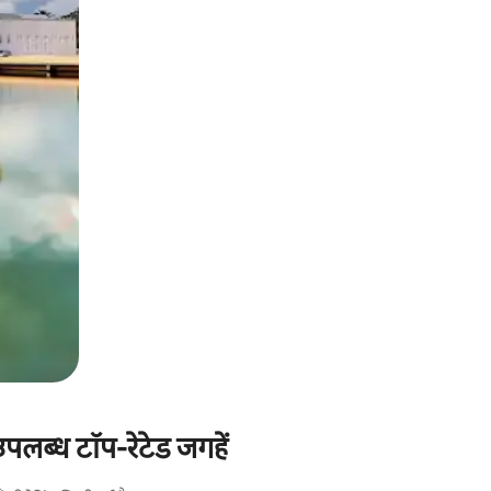
उपलब्ध टॉप-रेटेड जगहें