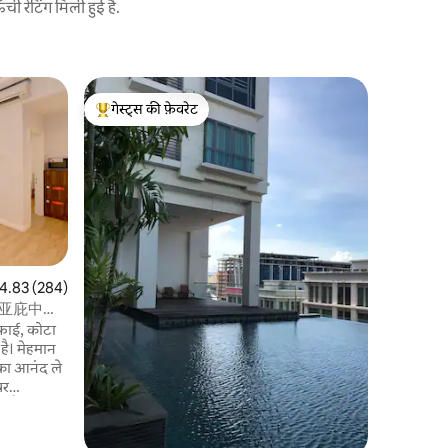
 रेटिंग मिली हुई है.
कोटा किनाबा
गेस्ट्स की फ़ेवरेट
गेस्ट्स
✨इमागो द लॉ
गेस्ट्स का टॉप फ़ेवरेट
गेस्ट्स का
Seavonav
मूल रूप से 
जगह आधुन
साथ बहुत वि
चीन सागर के 
सूर्यास्त क
प्रतिष्ठित
किनाबालू के
सिर्फ़ 5-1
त रेटिंग 5 में से 4.83, 284 समीक्षाएँ
4.83 (284)
अंतरराष्ट्री
सेंटर亚庇中心
क्रीमी जिल
फ़ाई, कोटा
होगा। यह एक
है। मेहमान
एकदम सही 
 का आनंद ले
केतली
ने अपार्टमेंट