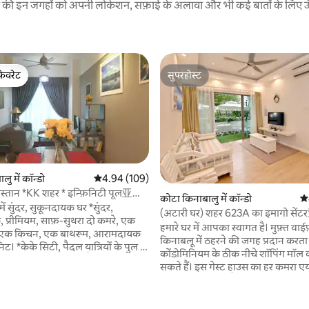
रने की इन जगहों को अपनी लोकेशन, सफ़ाई के अलावा और भी कई बातों के लिए ऊँची
फ़ेवरेट
सुपरहोस्ट
फ़ेवरेट
सुपरहोस्ट
ु में कॉन्डो
औसत रेटिंग 5 में से 4.94, 109 समीक्षाएँ
4.94 (109)
्तान *KK शहर * इन्फ़िनिटी पूल亚庇
कोटा किनाबालु में कॉन्डो
औस
雅舒适 ∙无边泳池
ू में सुंदर, सुकूनदायक घर *सुंदर,
(अटारी घर) शहर 623A का इमागो 
 समीक्षाएँ
प्रीमियम, साफ़-सुथरा दो कमरे, एक
屋外就就是花园 हिस्सा
हमारे घर में आपका स्वागत है। मुफ़्त वाई
, एक किचन, एक बाथरूम, आरामदायक
किनाबलू में ठहरने की जगह प्रदान करता 
िट। *केके सिटी, पैदल यात्रियों के पुल से
कोंडोमिनियम के ठीक नीचे शॉपिंग मॉल
ंग मॉल तक 5 मिनट की पैदल दूरी
सकते हैं। इस गेस्ट हाउस का हर कमरा एयर
15 मिनट की दूरी पर *KK के आस-पास
कंडीशनिंग के साथ है। यहाँ एक लिविंग रूम है व्यस्त
षणों तक आसानी से पहुँच (5-15 मिनट)
दिन के बाद आराम करें। आपको रसोई में एक 
नीचर से सजा हुआ × सभी सुविधाओं से लैस
मिलेगी। हम अंतरराष्ट्रीय हवाई अड्डे से अप