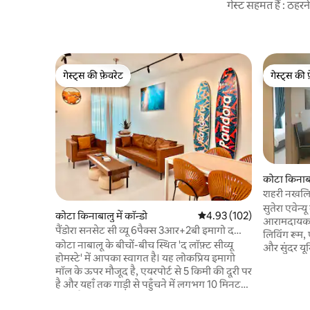
गेस्ट सहमत हैं : ठह
गेस्ट्स की फ़ेवरेट
गेस्ट्स की 
गेस्ट्स की फ़ेवरेट
गेस्ट्स की 
कोटा किनाबाल
शहरी नखलिस
市区 ∙高
सुतेरा एवेन्य
कोटा किनाबालु में कॉन्डो
औसत रेटिंग 5 में से 4.93, 102
4.93 (102)
आरामदायक, 
पैंडोरा सनसेट सी व्यू 6पैक्स 3आर+2बी इमागो द
लिविंग रूम
लॉफ़्ट
कोटा नाबालू के बीचों-बीच स्थित 'द लॉफ़्ट सीव्यू
और सुंदर यून
होमस्टे' में आपका स्वागत है। यह लोकप्रिय इमागो
इमागो शॉपि
मॉल के ऊपर मौजूद है, एयरपोर्ट से 5 किमी की दूरी पर
*एयरपोर्ट 
है और यहाँ तक गाड़ी से पहुँचने में लगभग 10 मिनट
मौजूद आकर्
लगते हैं, इसलिए यह जगह सुविधाजनक और
*सुंदर फ़र्