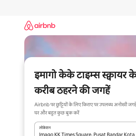
इसे
छोड़कर
सीधा
कॉन्टेंट
पर
जाएँ
इमागो केके टाइम्स स्क्वायर क
करीब ठहरने की जगहें
Airbnb पर छुट्टियों के लिए किराए पर उपलब्ध अनोखी जगहे
घर और बहुत कुछ बुक करें
लोकेशन
नतीजों के उपलब्ध होने पर, अप और डाउन 'ऐरो की' का इस्तेमाल 