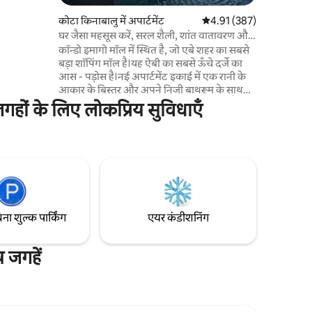
कोटा किनाबालु में अपार्टमेंट
औसत रेटिंग 5 में से 4.91, 38
4.91 (387)
घर जैसा महसूस करें, सरल शैली, शांत वातावरण और
से ठीक ऊपर
शाम के सूर्यास्त आपकी छुट्टियों को परफ़ेक्ट बनाते हैं
कॉन्डो इमागो मॉल में स्थित है, जो एबे शहर का सबसे
 मॉल। हमारा
बड़ा शॉपिंग मॉल है।यह ऐबी का सबसे ऊँचे दर्जे का
काश में
आस - पड़ोस है।नई अपार्टमेंट इकाई में एक रानी के
 है। यह
आकार के बिस्तर और अपने निजी बाथरूम के साथ
गा।हम अपने
एक मास्टर बेडरूम है।एक और डबल बेडरूम भी है।
 कोटा
जगहों के लिए लोकप्रिय सुविधाएँ
मुख्य क्षेत्र में एक सोफ़ा बेड भी है।नीचे की ओर सुविधा
स्टोर, सुपरमार्केट, एक सिनेमा, डिपार्टमेंट स्टोर और
प्रमुख प्रीमियम ब्रांड स्टोर हैं।मचान बी जिम, दो ओपन
- एयर स्विमिंग पूल, बास्केटबॉल कोर्ट और बच्चों के
खेल का मैदान।हमारे अपार्टमेंट से, आप चलने या
सवारी - शेयर प्राप्त करके अभय में प्रसिद्ध पर्यटन
स्थलों पर जा पाएंगे।
िना शुल्क पार्किंग
एयर कंडीशनिंग
 जगहें