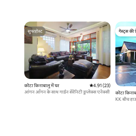
सुपरहोस्ट
गेस्ट्स की 
सुपरहोस्ट
गेस्ट्स की 
कोटा किनाबालु में घर
औसत रेटिंग 5 में से 4.91, 23
4.91 (23)
आंगन आँगन के साथ गार्डन सेरेनिटी डुप्लेक्स एनेक्सी
कोटा किनाबा
KK बीच हाउस
w/Private