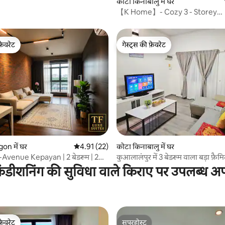
कोटा किनाबालु में घर
【K Home】- Cozy 3 - Storey
Landed/5R4B -16 Pax/City KK
फ़ेवरेट
गेस्ट्स की फ़ेवरेट
फ़ेवरेट
गेस्ट्स की फ़ेवरेट
 समीक्षाएँ
n में घर
औसत रेटिंग 5 में से 4.91, 22 समीक्षाएँ
4.91 (22)
कोटा किनाबालु में घर
Avenue Kepayan | 2 बेडरूम | 2
कुआलालंपुर में 3 बेडरूम वाला बड़ा फ़ैम
ंडीशनिंग की सुविधा वाले किराए पर उपलब्ध अपार
फ़ेवरेट
सुपरहोस्ट