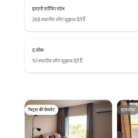
की योजना बना रहे हों या शहर के बीचों - बीच आराम
इमागो शॉपिंग मॉल
से समय बिताने की योजना बना रहे हों, लॉफ़्ट सी व्यू
होमस्टे आपके लिए एकदम सही विकल्प है।अभी बुक
268 स्थानीय लोग सुझाव देते हैं
करें और समुद्र के साथ एक अविस्मरणीय यात्रा शुरू
करें!
द वॉक
10 स्थानीय लोग सुझाव देते हैं
गेस्ट्स की फ़ेवरेट
सुपरहोस्ट
गेस्ट्स की फ़ेवरेट
सुपरहोस्ट