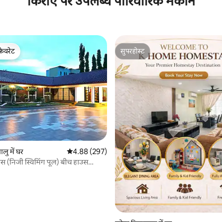
किराए पर उपलब्ध पारिवारिक मकान
फ़ेवरेट
सुपरहोस्ट
फ़ेवरेट
सुपरहोस्ट
 समीक्षाएँ
लु में घर
औसत रेटिंग 5 में से 4.88, 297 समीक्षाएँ
4.88 (297)
 (निजी स्विमिंग पूल) बीच हाउस
 Pool