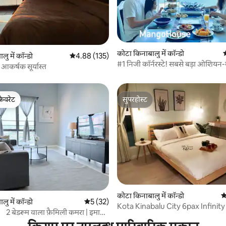
 समीक्षाएँ
कोटा किनाबालु में कॉन्डो
औ
ु में कॉन्डो
औसत रेटिंग 5 में से 4.88, 135 समीक्षाएँ
4.88 (135)
#1 निजी कॉर्नरस्टे! सबसे बड़ा ओशियन-
ं आकर्षक सूर्यास्त
फ़ेवरेट
सुपरहोस्ट
फ़ेवरेट
सुपरहोस्ट
 समीक्षाएँ
कोटा किनाबालु में कॉन्डो
औ
ु में कॉन्डो
औसत रेटिंग 5 में से 5, 32 समीक्षाएँ
5 (32)
Kota Kinabalu City 6pax Infinit
 2 बेडरूम वाला फ़ैमिली कमरा | इमागो
Imago
ेंटर