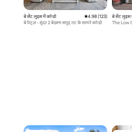
बे सेंट लुइस में कॉन्डो
औसत रेटिंग 5 में से 4.98, 123
4.98 (123)
बे सेंट लुइस म
बे रिट्ज़ - सुंदर 2 बेडरूम समुद्र तट के सामने कॉन्डो
The Low C
डिस्ट्रिक्ट}