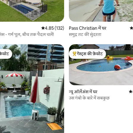
 समीक्षाएँ
औसत रेटिंग 5 में से 4.85, 132 समीक्षाएँ
4.85 (132)
Pass Christian में घर
औ
 - गर्म पूल, बीच तक पैदल चलें!
समुद्र तट की सुंदरता
फ़ेवरेट
गेस्ट्स की फ़ेवरेट
फ़ेवरेट
गेस्ट्स का टॉप फ़ेवरेट
न्यू ऑर्लेअंस में घर
औस
उस गंबो के बारे में सबकुछ
 समीक्षाएँ