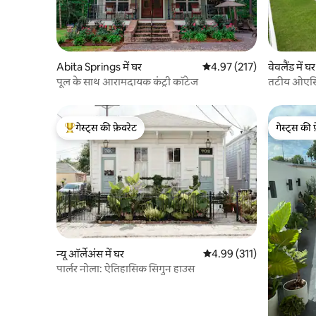
Abita Springs में घर
औसत रेटिंग 5 में से 4.97, 217
4.97 (217)
वेवलैंड में घर
पूल के साथ आरामदायक कंट्री कॉटेज
तटीय ओएसिस
गेस्ट्स की फ़ेवरेट
गेस्ट्स की 
गेस्ट्स का टॉप फ़ेवरेट
गेस्ट्स की 
न्यू ऑर्लेअंस में घर
औसत रेटिंग 5 में से 4.99, 311
4.99 (311)
पार्लर नोला: ऐतिहासिक सिगुन हाउस