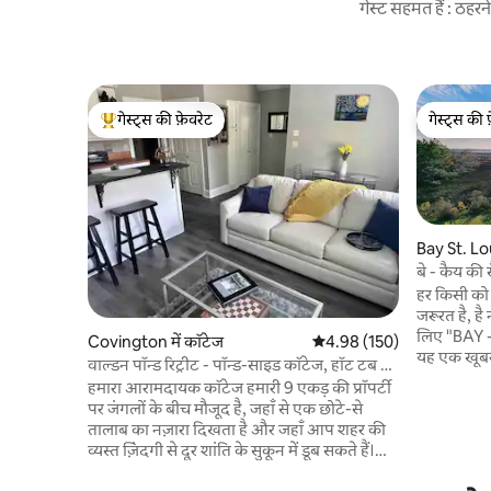
गेस्ट सहमत हैं : ठह
गेस्ट्स की फ़ेवरेट
गेस्ट्स की 
गेस्ट्स का टॉप फ़ेवरेट
गेस्ट्स की 
Bay St. Lou
बे - कैय की स
हर किसी को ख
जरूरत है, 
लिए "BAY -
Covington में कॉटेज
औसत रेटिंग 5 में से 4.98, 150
4.98 (150)
यह एक खूबसू
वाल्डन पॉन्ड रिट्रीट - पॉन्ड-साइड कॉटेज, हॉट टब के
ब्लॉक की दूर
साथ
हमारा आरामदायक कॉटेज हमारी 9 एकड़ की प्रॉपर्टी
-3 मिनट की
पर जंगलों के बीच मौजूद है, जहाँ से एक छोटे-से
मछली पकड़न
तालाब का नज़ारा दिखता है और जहाँ आप शहर की
पुरस्कार विज
व्यस्त ज़िंदगी से दूर शांति के सुकून में डूब सकते हैं।
Buccaneer S
जब आप हमारे घर के पास से गुज़रते हुए कॉटेज की
और वेव पूल 