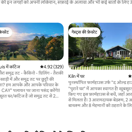
रने की इन जगहों को अपनी लोकेशन, सफ़ाई के अलावा और भी कई बातों के लिए ऊँची
फ़ेवरेट
गेस्ट्स की फ़ेवरेट
फ़ेवरेट
गेस्ट्स की फ़ेवरेट
is में कॉटेज
औसत रेटिंग 5 में से 4.92, 329 समीक्षाएँ
4.92 (329)
ैर! समुद्र तट - कैसिनो - ग्रिलिंग - तैराकी
Kiln में घर
औस
ाड़ी में और समुद्र तट पर छुट्टी की
पुनर्स्थापित फार्महाउस उर्फ "द ओल्ड ह
है ना? हम आपके और आपके परिवार के
"पुराने घर" में आपका स्वागत है! खूबसूरती से बहाल
 CAY" पलायन पर जाना पसंद करेंगे!!
 समीक्षाएँ
किए गए इस फ़ार्महाउस से बचें, जहाँ 
रत घर/कॉटेज है जो समुद्र तट से 2
से मिलता है। 3 आरामदायक बेडरूम, 2
ी पर स्थित है। आप रेतीले समुद्र तट से 2
बाथरूम और 8 मेहमानों को ठहराने के ल
 पैदल दूरी पर हैं और एक भयानक
जगह के साथ, यह एक आरामदायक विश्र
े का घाट है। रजत चप्पल कैसीनो, अपने
आदर्श है। अपनी सुबह की शुरुआत सामन
ेता बुफे के साथ, सिर्फ 1 मील दूर है। आप
बरामदे में करें, अपनी कॉफ़ी पीएँ और पड
tate Park से 1 मील की दूरी पर हैं
जानवरों के शांतिपूर्ण नज़ारे का मज़ा लें
का आनंद ले सकते हैं। डाउनटाउन बे सेंट