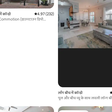
 समीक्षाएँ
ें कॉन्डो
औसत रेटिंग 5 में से 4.97, 232 समीक्षाएँ
4.97 (232)
ommotion {डाउनटाउन डिपो
लॉंग बीच में कॉन्डो
औ
पूल और बीच व्यू के साथ लवली लॉन्ग बी