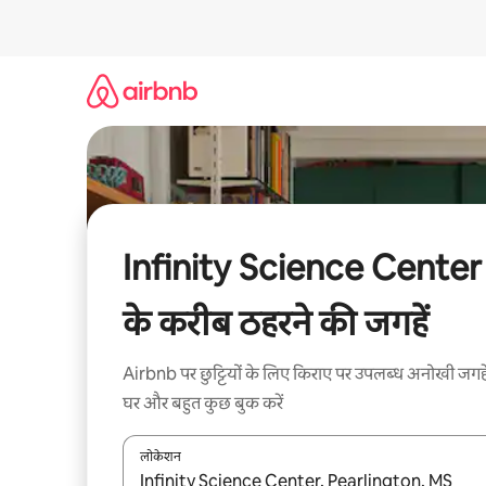
इसे
छोड़कर
सीधा
कॉन्टेंट
पर
जाएँ
Infinity Science Center
के करीब ठहरने की जगहें
Airbnb पर छुट्टियों के लिए किराए पर उपलब्ध अनोखी जगहे
घर और बहुत कुछ बुक करें
लोकेशन
नतीजों के उपलब्ध होने पर, अप और डाउन 'ऐरो की' का इस्तेमाल 