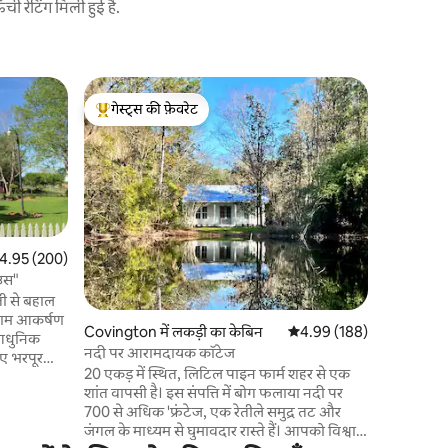
 रेटिंग मिली हुई है.
बे सेंट लुइस 
गेस्ट्स की फ़ेवरेट
गेस्ट्स की
पूल, हॉट टब
गेस्ट्स का टॉप फ़ेवरेट
गेस्ट्स की
बे सेंट लुइ
निजी पूल और 
शांत डेड एं
करने और मन
बच्चों को पू
आग के गड्ढे
बहुत सारे आउटड
त रेटिंग 5 में से 4.95, 200 समीक्षाएँ
4.95 (200)
करें और सा
ाउस"
खिलौने और 
यह घर आपकी
आराम आकर्षण
इसलिए इंतज़
Covington में लकड़ी का केबिन
औसत रेटिंग 5 में से 4.99, 18
4.99 (188)
 आधुनिक
नदी पर आरामदायक कॉटेज
िए भरपूर
20 एकड़ में स्थित, लिटिल पाइन फार्म शहर से एक
ाम के लिए
शांत वापसी है। इस संपत्ति में बोग फलाया नदी पर
े वाले
700 से अधिक 'फ्रंटेज, एक रेतीले समुद्र तट और
़ोसी खेत के
जंगल के माध्यम से घुमावदार रास्ते हैं। आपको विश्वास
। नया किचन