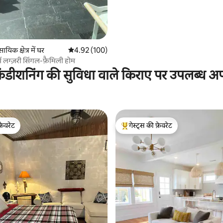
सायिक क्षेत्र में घर
औसत रेटिंग 5 में से 4.92, 100 समीक्षाएँ
4.92 (100)
ं लग्ज़री सिंगल-फ़ैमिली होम
ंडीशनिंग की सुविधा वाले किराए पर उपलब्ध अपार
फ़ेवरेट
गेस्ट्स की फ़ेवरेट
फ़ेवरेट
गेस्ट्स का टॉप फ़ेवरेट