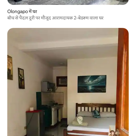
Olongapo में घर
बीच से पैदल दूरी पर मौजूद आरामदायक 2-बेडरूम वाला घर