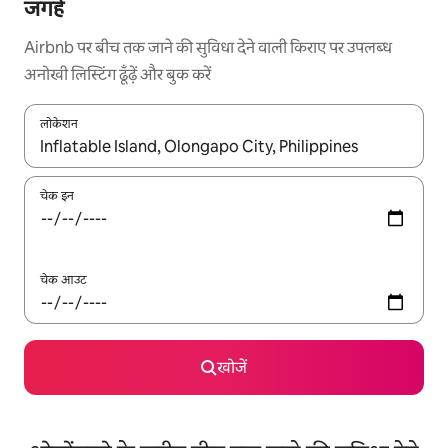
जगहें
Airbnb पर बीच तक जाने की सुविधा देने वाली किराए पर उपलब्ध
अनोखी लिस्टिंग ढूँढ़ें और बुक करें
लोकेशन
नतीजों के उपलब्ध होने पर, अप और डाउन 'ऐरो की' का इस्तेमाल करके नेविगेट करें
चेक इन
चेक आउट
खोजें