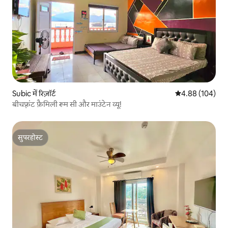
Subic में रिज़ॉर्ट
औसत रेटिंग 5 में स
4.88 (104)
बीचफ़्रंट फ़ैमिली रूम सी और माउंटेन व्यू!
सुपरहोस्ट
सुपरहोस्ट