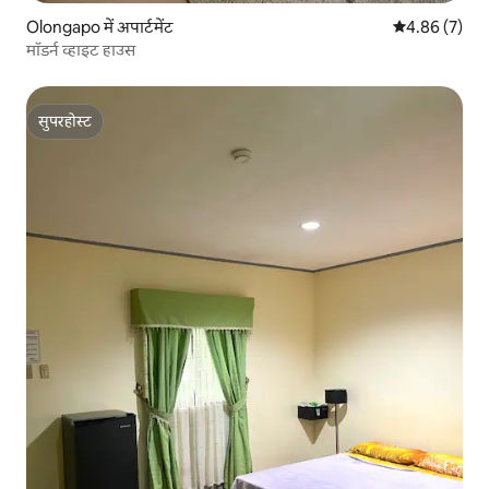
Olongapo में अपार्टमेंट
औसत रेटिंग 5 में
4.86 (7)
मॉडर्न व्हाइट हाउस
सुपरहोस्ट
सुपरहोस्ट