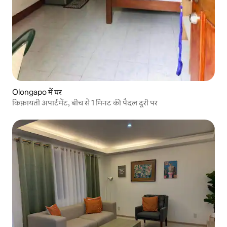
Olongapo में घर
किफ़ायती अपार्टमेंट, बीच से 1 मिनट की पैदल दूरी पर