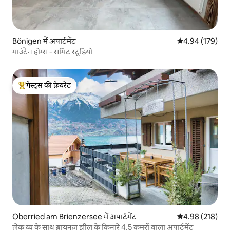
Bönigen में अपार्टमेंट
औसत रेटिंग 5 में स
4.94 (179)
माउंटेन होम्स - समिट स्टूडियो
गेस्ट्स की फ़ेवरेट
गेस्ट्स का टॉप फ़ेवरेट
Oberried am Brienzersee में अपार्टमेंट
औसत रेटिंग 5 में स
4.98 (218)
लेक व्यू के साथ ब्रायनज़ झील के किनारे 4.5 कमरों वाला अपार्टमेंट