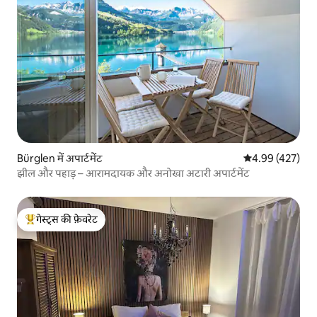
Bürglen में अपार्टमेंट
औसत रेटिंग 5 में स
4.99 (427)
झील और पहाड़ – आरामदायक और अनोखा अटारी अपार्टमेंट
गेस्ट्स की फ़ेवरेट
गेस्ट्स का टॉप फ़ेवरेट