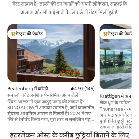
गेस्ट सहमत हैं : ठहरने की इन जगहों को अपनी लोकेशन, सफ़ाई के
अलावा और भी कई बातों के लिए ऊँची रेटिंग मिली हुई है.
गेस्ट्स की फ़ेवरेट
गेस्ट्स की फ़ेवरेट
गेस्ट्स का टॉप फ़ेवरेट
गेस्ट्स का टॉप फ़ेवरेट
Beatenberg में कॉन्डो
औसत रेटिंग 5 में से 4.97, 145 समीक्षाएँ
4.97 (145)
सनग्लो | विंटेज-शिक पैनोरमिक अल्प शैले
Krattigen में अपार्टमे
स्विस आल्प्स में एक जादुई जगह की तलाश है?
लेक थून के मनोरम दृश
SUNGALOW में आपका स्वागत है, जहाँ कालातीत
Thunersee के मनोरम द
सुंदरता आधुनिक आराम से मिलती है। 2024 में नए
आरामदायक और आधुनि
सिरे से रेनोवेट किया गया, पूरी तरह से सुसज्जित पेटू
पुनर्निर्मित छुट्टी घर के
किचन, स्टाइलिश लिविंग स्पेस और लेक थुन एंड द
एक शांत हिस्से में स्थि
ईगर, मोन्च और जंगफ़्राऊ पहाड़ों के नज़ारों के साथ
भ्रमण के लिए शुरुआती बि
इंटरलेकन ओस्ट के करीब छुट्टियाँ बिताने के लिए
रैपराउंड बालकनी का मज़ा लें। बस स्टॉप से
आदर्श। झील के दृश्य औ