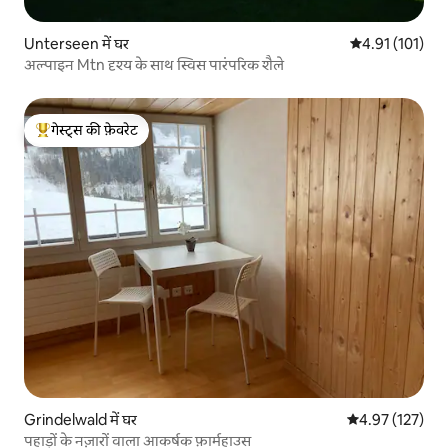
Unterseen में घर
औसत रेटिंग 5 में स
4.91 (101)
अल्पाइन Mtn दृश्य के साथ स्विस पारंपरिक शैले
गेस्ट्स की फ़ेवरेट
गेस्ट्स का टॉप फ़ेवरेट
Grindelwald में घर
औसत रेटिंग 5 में स
4.97 (127)
पहाड़ों के नज़ारों वाला आकर्षक फ़ार्महाउस