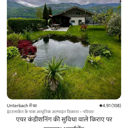
Unterbach में घर
औसत रेटिंग 5 में स
4.91 (108)
इंटरलाकेन के पास आधुनिक अल्पाइन ठिकाना – परिवार
एयर कंडीशनिंग की सुविधा वाले किराए पर