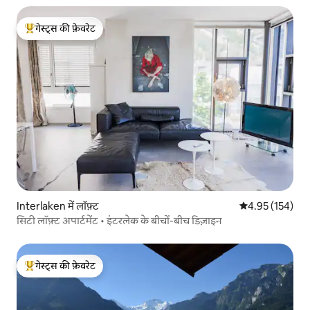
गेस्ट्स की फ़ेवरेट
गेस्ट्स का टॉप फ़ेवरेट
Interlaken में लॉफ़्ट
औसत रेटिंग 5 में स
4.95 (154)
सिटी लॉफ़्ट अपार्टमेंट • इंटरलेक के बीचों-बीच डिज़ाइन
गेस्ट्स की फ़ेवरेट
गेस्ट्स का टॉप फ़ेवरेट