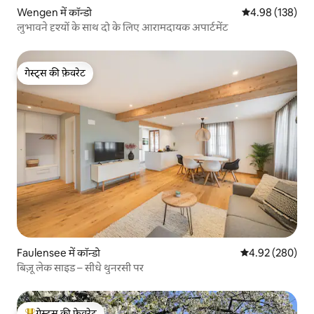
Wengen में कॉन्डो
औसत रेटिंग 5 में स
4.98 (138)
लुभावने दृश्यों के साथ दो के लिए आरामदायक अपार्टमेंट
गेस्ट्स की फ़ेवरेट
गेस्ट्स की फ़ेवरेट
Faulensee में कॉन्डो
औसत रेटिंग 5 में स
4.92 (280)
बिज़ू लेक साइड – सीधे थुनरसी पर
गेस्ट्स की फ़ेवरेट