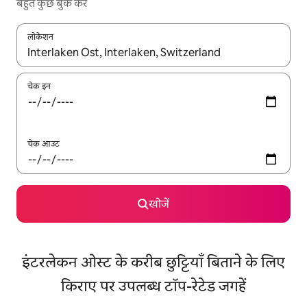
बहुत कुछ बुक करें
लोकेशन
नतीजों के उपलब्ध होने पर, अप और डाउन 'ऐरो की' का इस्तेमाल करके नेविगेट करें
चेक इन
चेक आउट
खोजें
इंटरलेकन ओस्ट के करीब छुट्टियाँ बिताने के लिए
किराए पर उपलब्ध टॉप-रेटेड जगहें