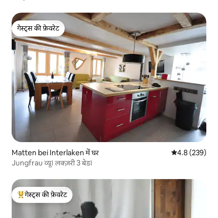
गेस्ट्स की फ़ेवरेट
गेस्ट्स की फ़ेवरेट
Matten bei Interlaken में घर
औसत रेटिंग 5 में 
4.8 (239)
Jungfrau व्यू। लक्ज़री 3 बेड।
गेस्ट्स की फ़ेवरेट
गेस्ट्स का टॉप फ़ेवरेट