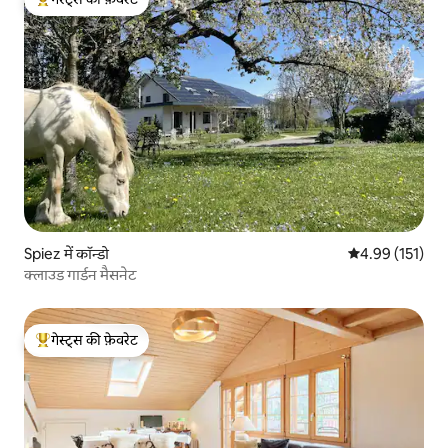
गेस्ट्स का टॉप फ़ेवरेट
Spiez में कॉन्डो
औसत रेटिंग 5 में स
4.99 (151)
क्लाउड गार्डन मैसनेट
गेस्ट्स की फ़ेवरेट
गेस्ट्स का टॉप फ़ेवरेट