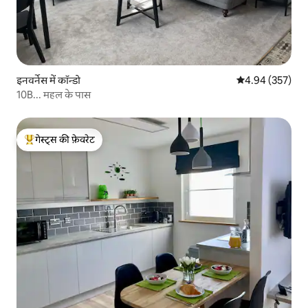
इनवर्नेस में कॉन्डो
औसत रेटिंग 5 में स
4.94 (357)
10B... महल के पास
गेस्ट्स की फ़ेवरेट
गेस्ट्स का टॉप फ़ेवरेट