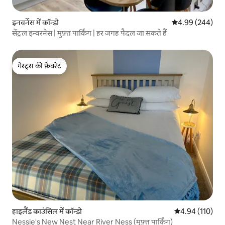
इनवर्नेस में कॉन्डो
औसत रेटिंग 5 में स
4.99 (244)
सेंट्रल इन्वरनेस | मुफ़्त पार्किंग | हर जगह पैदल जा सकते हैं
गेस्ट्स की फ़ेवरेट
गेस्ट्स की फ़ेवरेट
हाइलैंड काउंसिल में कॉन्डो
औसत रेटिंग 5 में स
4.94 (110)
Nessie's New Nest Near River Ness (मुफ़्त पार्किंग)