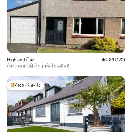
Highland में घर
औसत रेटिंग 5 में स
4.89 (120)
मैकॉलम्स हॉलिडे लेस इनवेरनेस स्लीप 6
गेस्ट्स की फ़ेवरेट
गेस्ट्स का टॉप फ़ेवरेट