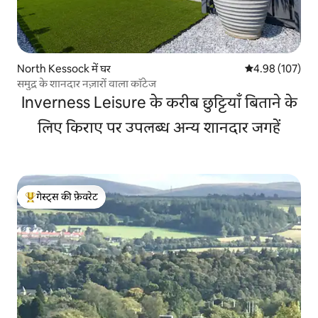
North Kessock में घर
औसत रेटिंग 5 में स
4.98 (107)
समुद्र के शानदार नज़ारों वाला कॉटेज
Inverness Leisure के करीब छुट्टियाँ बिताने के
लिए किराए पर उपलब्ध अन्य शानदार जगहें
गेस्ट्स की फ़ेवरेट
गेस्ट्स का टॉप फ़ेवरेट