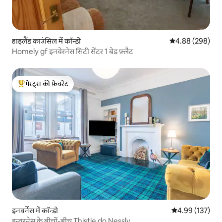
हाइलैंड काउंसिल में कॉन्डो
औसत रेटिंग 5 में स
4.88 (298)
Homely gf इनवेरनेस सिटी सेंटर 1 बेड फ़्लैट
गेस्ट्स की फ़ेवरेट
गेस्ट्स का टॉप फ़ेवरेट
इनवर्नेस में कॉन्डो
औसत रेटिंग 5 में स
4.99 (137)
इन्वरनेस के बीचों-बीच Thistle do Nessly