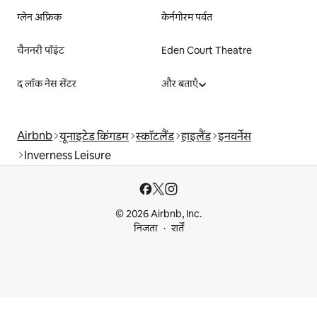
ग्लेन अफ्रिक
केर्नगोरम पर्वत
चैननरी पॉइंट
Eden Court Theatre
द लॉक नेस सेंटर
और बताएँ
Airbnb
यूनाइटेड किंगडम
स्कॉटलैंड
हाइलैंड
इनवर्नेस
Inverness Leisure
© 2026 Airbnb, Inc.
निजता
शर्तें