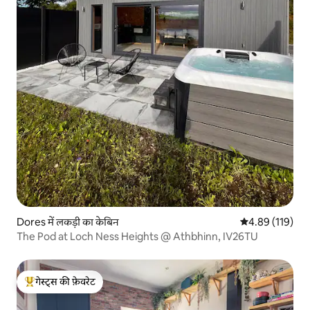
Dores में लकड़ी का केबिन
औसत रेटिंग 5 में स
4.89 (119)
The Pod at Loch Ness Heights @ Athbhinn, IV26TU
गेस्ट्स की फ़ेवरेट
गेस्ट्स का टॉप फ़ेवरेट