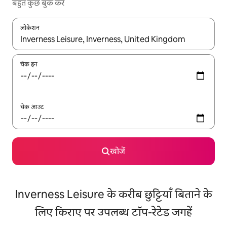
बहुत कुछ बुक करें
लोकेशन
नतीजों के उपलब्ध होने पर, अप और डाउन 'ऐरो की' का इस्तेमाल करके नेविगेट करें
चेक इन
चेक आउट
खोजें
Inverness Leisure के करीब छुट्टियाँ बिताने के
लिए किराए पर उपलब्ध टॉप-रेटेड जगहें