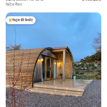
किंटेल मैंशन
गेस्ट्स की फ़ेवरेट
गेस्ट्स का टॉप फ़ेवरेट