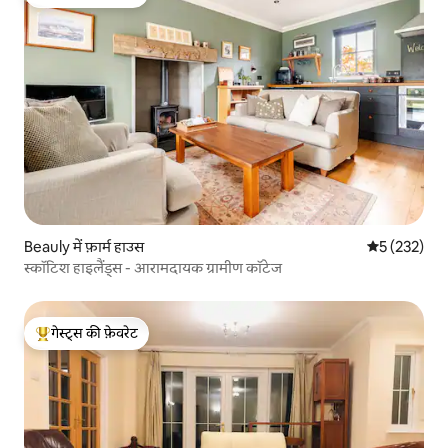
गेस्ट्स का टॉप फ़ेवरेट
Beauly में फ़ार्म हाउस
औसत रेटिंग 5 मे
5 (232)
स्कॉटिश हाइलैंड्स - आरामदायक ग्रामीण कॉटेज
गेस्ट्स की फ़ेवरेट
गेस्ट्स का टॉप फ़ेवरेट