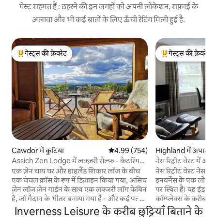
गेस्ट सहमत हैं : ठहरने की इन जगहों को अपनी लोकेशन, सफ़ाई के
अलावा और भी कई बातों के लिए ऊँची रेटिंग मिली हुई है.
गेस्ट्स की फ़ेवरेट
गेस्ट्स की फ़ेवरेट
गेस्ट्स का टॉप फ़ेवरेट
गेस्ट्स का टॉप फ़ेवरेट
Cawdor में कुटिया
औसत रेटिंग 5 में से 4.99, 754 समीक्षाएँ
4.99 (754)
Highland में अपार्टमें
Assich Zen Lodge में लक्ज़री सेल्फ़ - केटरिंग
नेस रिट्रीट वेस्ट में आ
लॉग केबिन
एक ज़ेन चाय घर और हाइलैंड शिकार लॉज के बीच
नेस रिट्रीट वेस्ट नेस नद
एक चंचल क्रॉस के रूप में डिज़ाइन किया गया, असिच
इनवर्नेस के एक लोकप्रि
ज़ेन लॉज ज़ेन गार्डन के साथ एक लक्जरी लॉग केबिन
पर स्थित है। यह ईडन क
है, जो मैदान के भीतर बनाया गया है - और कई पत्थरों
कॉम्प्लेक्स के करीब है
का उपयोग करना - एक प्राचीन बर्बाद बायर का। यह
के साथ-साथ नेस नदी और 
Inverness Leisure के करीब छुट्टियाँ बिताने के
सुंदर और शांत परिवेश में वास्तव में अद्वितीय,
के लिए कई अन्य सुविधाए