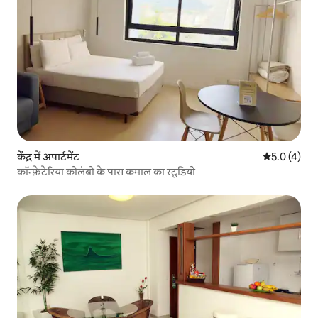
केंद्र में अपार्टमेंट
औसत रेटिंग 5 म
5.0 (4)
कॉन्फ़ेटेरिया कोलंबो के पास कमाल का स्टूडियो