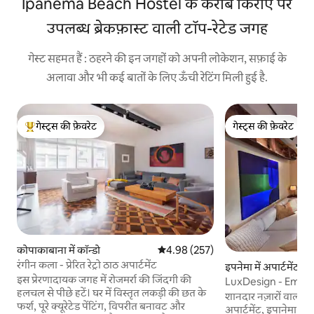
Ipanema Beach Hostel के करीब किराए पर
उपलब्ध ब्रेकफ़ास्ट वाली टॉप-रेटेड जगह
गेस्ट सहमत हैं : ठहरने की इन जगहों को अपनी लोकेशन, सफ़ाई के
अलावा और भी कई बातों के लिए ऊँची रेटिंग मिली हुई है.
गेस्ट्स की फ़ेवरेट
गेस्ट्स की फ़ेवरेट
गेस्ट्स का टॉप फ़ेवरेट
गेस्ट्स की फ़ेवरेट
कोपाकाबाना में कॉन्डो
औसत रेटिंग 5 में से 4.98, 257 समीक्षाएँ
4.98 (257)
रंगीन कला - प्रेरित रेट्रो ठाठ अपार्टमेंट
इपनेमा में अपार्टमेंट
इस प्रेरणादायक जगह में रोजमर्रा की जिंदगी की
LuxDesign - Emer
हलचल से पीछे हटें। घर में विस्तृत लकड़ी की छत के
शानदार नज़ारों वाला 
फर्श, पूरे क्यूरेटेड पेंटिंग, विपरीत बनावट और
अपार्टमेंट, इपानेमा बी