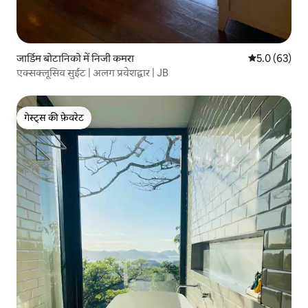
जार्डिम बोटानिको में निजी कमरा
औसत रेटिंग 5 में
5.0 (63)
एक्सक्लूसिव सुईट | अलग प्रवेशद्वार | JB
गेस्ट्स की फ़ेवरेट
गेस्ट्स की फ़ेवरेट