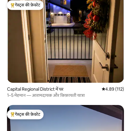
गेस्ट्स की फ़ेवरेट
गेस्ट्स का टॉप फ़ेवरेट
Capital Regional District में घर
औसत रेटिंग 5 में स
4.89 (112)
1–5 मेहमान — आरामदायक और किफ़ायती यात्रा
गेस्ट्स की फ़ेवरेट
गेस्ट्स का टॉप फ़ेवरेट