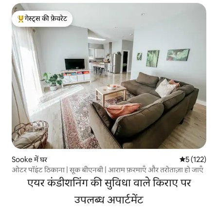
गेस्ट्स की फ़ेवरेट
गेस्ट्स का टॉप फ़ेवरेट
Sooke में घर
औसत रेटिंग 5 म
5 (122)
ओटर पॉइंट ठिकाना | सूक बीएनबी | आराम फ़रमाएँ और तरोताज़ा हो जाएँ
एयर कंडीशनिंग की सुविधा वाले किराए पर
उपलब्ध अपार्टमेंट