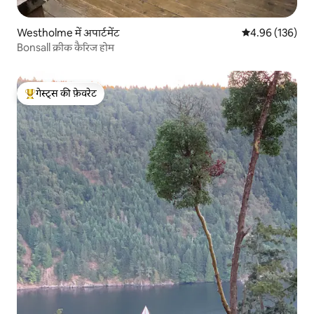
Westholme में अपार्टमेंट
औसत रेटिंग 5 में स
4.96 (136)
Bonsall क्रीक कैरिज होम
गेस्ट्स की फ़ेवरेट
गेस्ट्स का टॉप फ़ेवरेट