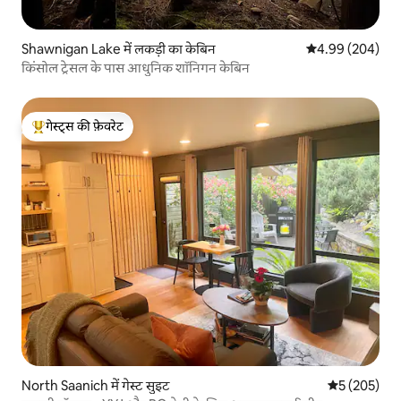
Shawnigan Lake में लकड़ी का केबिन
औसत रेटिंग 5 में स
4.99 (204)
किंसोल ट्रेसल के पास आधुनिक शॉनिगन केबिन
गेस्ट्स की फ़ेवरेट
गेस्ट्स का टॉप फ़ेवरेट
North Saanich में गेस्ट सुइट
औसत रेटिंग 5 मे
5 (205)