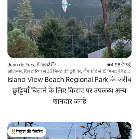
Juan de Fuca में अपार्टमेंट
औसत रेटिंग 5 में स
4.98 (178)
ओशनस, विक्टोरिया से 30 मिनट की दूरी पर, लैंगफ़ोर्ड से 15 मिनट की दूरी
पर
Island View Beach Regional Park के करीब
छुट्टियाँ बिताने के लिए किराए पर उपलब्ध अन्य
शानदार जगहें
गेस्ट्स की फ़ेवरेट
गेस्ट्स का टॉप फ़ेवरेट