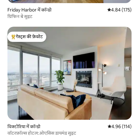
Friday Harbor में कॉन्डो
औसत रेटिंग 5 में स
4.84 (175)
ग्रिफिन बे सुइट
गेस्ट्स की फ़ेवरेट
गेस्ट्स का टॉप फ़ेवरेट
विक्टोरिया में कॉन्डो
औसत रेटिंग 5 में स
4.96 (114)
वॉटरफ़ॉल्स होटल:ओएसिस डायमंड सुइट