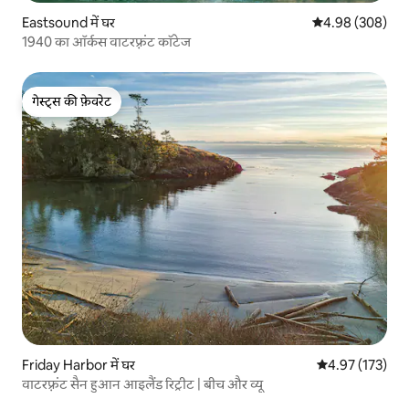
Eastsound में घर
औसत रेटिंग 5 में स
4.98 (308)
1940 का ऑर्कस वाटरफ़्रंट कॉटेज
गेस्ट्स की फ़ेवरेट
गेस्ट्स की फ़ेवरेट
Friday Harbor में घर
औसत रेटिंग 5 में स
4.97 (173)
वाटरफ़्रंट सैन हुआन आइलैंड रिट्रीट | बीच और व्यू