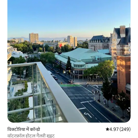
विक्टोरिया में कॉन्डो
औसत रेटिंग 5 में स
4.97 (249)
वॉटरफ़ॉल होटल गैलरी सुइट