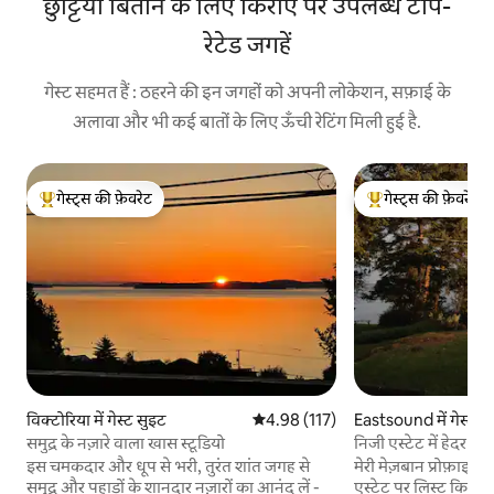
छुट्टियाँ बिताने के लिए किराए पर उपलब्ध टॉप-
रेटेड जगहें
गेस्ट सहमत हैं : ठहरने की इन जगहों को अपनी लोकेशन, सफ़ाई के
अलावा और भी कई बातों के लिए ऊँची रेटिंग मिली हुई है.
गेस्ट्स की फ़ेवरेट
गेस्ट्स की फ़ेवरेट
गेस्ट्स का टॉप फ़ेवरेट
गेस्ट्स का टॉप फ़ेवरेट
विक्टोरिया में गेस्ट सुइट
औसत रेटिंग 5 में से 4.98, 117 समीक्षाएँ
4.98 (117)
Eastsound में गेस्टह
समुद्र के नज़ारे वाला खास स्टूडियो
निजी एस्टेट में हेदर वॉट
इस चमकदार और धूप से भरी, तुरंत शांत जगह से
मेरी मेज़बान प्रोफ़ाइल
समुद्र और पहाड़ों के शानदार नज़ारों का आनंद लें -
एस्टेट पर लिस्ट किए ग