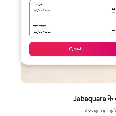
चेक इन
चेक आउट
खोजें
Jabaquara के करी
गेस्ट सहमत हैं : ठह