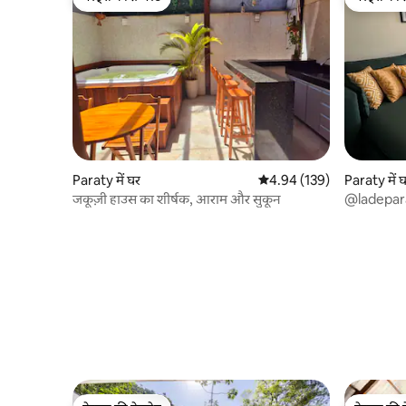
गेस्ट्स की फ़ेवरेट
गेस्ट्स की 
Paraty में घर
औसत रेटिंग 5 में से 4.94, 139
4.94 (139)
Paraty में 
जकूज़ी हाउस का शीर्षक, आराम और सुकून
@ladepar
Downtow