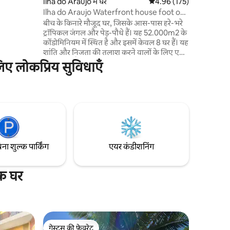
Ilha do Araújo में घर
औसत रेटिंग 5 में से 4.96, 17
4.96 (175)
कई खोखे हैं
Ilha do Araujo Waterfront house foot on
र का भोजन,
the sand
बीच के किनारे मौजूद घर, जिसके आस-पास हरे-भरे
ट्रॉपिकल जंगल और पेड़-पौधे हैं। यह 52.000m2 के
कोंडोमिनियम में स्थित है और इसमें केवल 8 घर हैं। यह
शांति और निजता की तलाश करने वालों के लिए एक
खास जगह है। बोट के अलावा परिवहन का एकमात्र
िए लोकप्रिय सुविधाएँ
साधन पैदल है, जो द्वीप के चारों ओर सुंदर पैदल यात्रा
की अनुमति देता है। मैं पैराटी और उसके आस-पास के
इलाके के बारे में व्यक्तिगत सुझावों के साथ एक लिंक
शामिल करता हूँ, ताकि आपको इस क्षेत्र की हर चीज़
का आनंद लेने में मदद मिल सके
https://www.airbnb.com/l/vGFgBtUs
िना शुल्क पार्किंग
एयर कंडीशनिंग
िक घर
गेस्ट्स की फ़ेवरेट