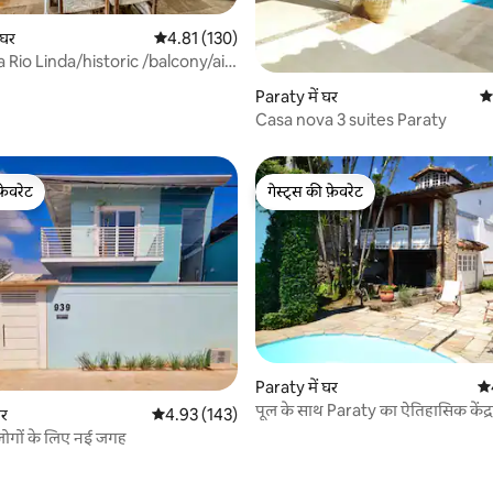
 घर
औसत रेटिंग 5 में से 4.81, 130 समीक्षाएँ
4.81 (130)
 Rio Linda/historic /balcony/air
 समीक्षाएँ
Paraty में घर
औस
Casa nova 3 suites Paraty
फ़ेवरेट
गेस्ट्स की फ़ेवरेट
फ़ेवरेट
गेस्ट्स की फ़ेवरेट
 समीक्षाएँ
Paraty में घर
औस
पूल के साथ Paraty का ऐतिहासिक केंद्र
घर
औसत रेटिंग 5 में से 4.93, 143 समीक्षाएँ
4.93 (143)
लोगों के लिए नई जगह