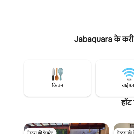
अलमारियाँ, 
पंखे और निजी बाथरूम वाले 3 बड़े सुईट हैं। ग्राउंड
वाला लिविंग 
फ़्लोर पर एक सुईट और ऊपरी फ़्लोर पर दो सुईट।
लिए जगह, बा
गॉरमेट एरिया वाला इंटीग्रेटेड किचन, बारबेक्यू पिट,
जगह।
बीयर टैप, स्विमिंग पूल और एक खूबसूरत बगीचा।
220mb फ़ाइबर ऑप्टिक वाई-फ़ाई। 3 कारों के लिए
गैराज।
Jabaquara के करीब क
किचन
वाईफ़
हॉट 
गेस्ट्स की फ़ेवरेट
गेस्ट्स की 