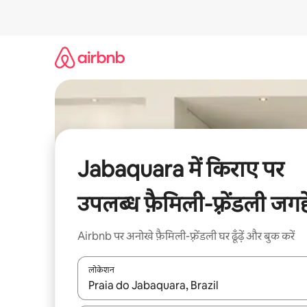
इसे
छोड़कर
सीधा
कॉन्टेंट
पर
जाएँ
Jabaquara में किराए पर
उपलब्ध फ़ैमिली-फ़्रेंडली जगहे
Airbnb पर अनोखे फ़ैमिली-फ़्रेंडली घर ढूँढ़ें और बुक करें
लोकेशन
नतीजों के उपलब्ध होने पर, अप और डाउन 'ऐरो की' का इस्तेमाल 