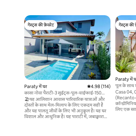
गेस्ट्स की फ़ेवरेट
गेस्ट्स की 
गेस्ट्स की फ़ेवरेट
गेस्ट्स की 
Paraty में 
पूल के साथ 
Paraty में घर
औसत रेटिंग 5 में से 4.98, 114
4.98 (114)
Casa 04, 0
कासा नोवा पैराटी-3 सुईट्स-पूल-वाईफाई-150
(Recanto d
मीटर दूर समुद्र तट
🏖️यह आलिशान आवास पारिवारिक यात्राओं और
कॉन्डोमिनियम
दोस्तों के साथ मेल-मिलाप के लिए एकदम सही है
लिए एक खास
और यह पालतू जीवों के लिए भी अनुकूल है। यह घर
और भी ज़्याद
विशाल और आधुनिक है। यह पाराटी में, जबाक्वारा
लिनेन ऑफ़र क
नेबरहुड में स्थित है, जो बीच से दो ब्लॉक (150 मीटर)
डिटर्जेंट छोड
की दूरी पर और ऐतिहासिक सिटी सेंटर से गाड़ी से 7
बेडरूम में ए
मिनट की दूरी पर है। यहाँ एयर कंडीशनिंग, सीलिंग