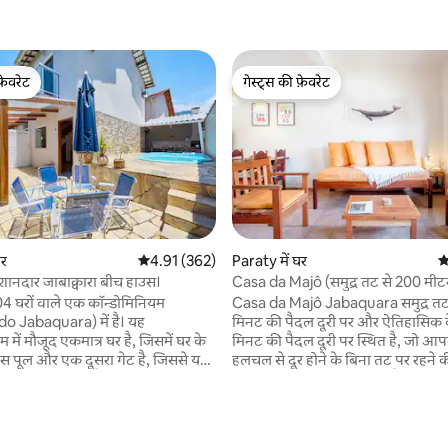
फ़ेवरेट
गेस्ट्स की फ़ेवरेट
फ़ेवरेट
गेस्ट्स की फ़ेवरेट
घर
औसत रेटिंग 5 में से 4.91, 362 समीक्षाएँ
4.91 (362)
Paraty में घर
औ
शानदार जाबाक्वारा बीच हाउस।
Casa da Majô (समुद्र तट से 200 मीटर
 समीक्षाएँ
4 घरों वाले एक कॉन्डोमिनियम
Casa da Majô Jabaquara समुद्र तट
o Jabaquara) में है। यह
मिनट की पैदल दूरी पर और ऐतिहासिक के
 में मौजूद एकमात्र घर है, जिसमें घर के
मिनट की पैदल दूरी पर स्थित है, जो आपक
 पूल और एक दूसरा गेट है, जिससे यह
हलचल से दूर होने के बिना तट पर रहने क
ा स्वतंत्र हो जाता है। हम बेड और बाथ
महसूस करने की अनुमति देता है। पड़ोस म
रते हैं। हम प्रॉपर्टी में टॉयलेट पेपर और
और किराना दुकान है। समुद्र तट मैंग्रोव, जलीय जीवन
़ देते हैं, हम उन्हें बदलकर नए नहीं देते।
की नर्सरी है, और इसलिए इसमें उथला और
यर फ़ैन और सीलिंग फ़ैन, रैक वाली
है, जो स्टैंड अप और कयाकिंग का अभ्या