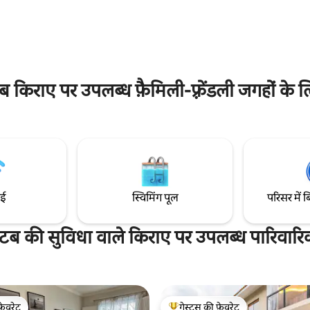
आईने और ब्लैक आउट पर्दे। सोफ़ा बेड
लिए एकदम सही स्थिति प्रदान करता है। 
रूम। सुसज्जित किचन, गैराज में 1 कार के
जहाँ आप रेत में अपने पैर रखकर दोपह
रबेक्यू और शॉवर के साथ स्वादिष्ट
रात्रिभोज और पेय कर सकते हैं।
िराए पर उपलब्ध फ़ैमिली-फ़्रेंडली जगहों के ल
ाई
स्विमिंग पूल
परिसर में ब
टब की सुविधा वाले किराए पर उपलब्ध पारिवार
फ़ेवरेट
गेस्ट्स की फ़ेवरेट