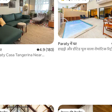
फ़ेवरेट
गेस्ट्स का टॉप फ़ेवरेट
Paraty में घर
हाइड्रो और हीटेड पूल वाला रोमांटिक रिट्
 समीक्षाएँ
घर
औसत रेटिंग 5 में से 4.9, 183 समीक्षाएँ
4.9 (183)
aty Casa Tangerina Near
n