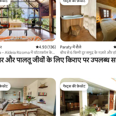
फ़ेवरेट
गेस्ट्स की फ़ेवरेट
फ़ेवरेट
गेस्ट्स की फ़ेवरेट
 समीक्षाएँ
घर
औसत रेटिंग 5 में से 4.93, 136 समीक्षाएँ
4.93 (136)
Paraty में शैले
औ
– Aldeia Rizoma में वॉटरफ़ॉल के
बीच से 6 किमी दूर समुद्र के नज़ारे और 
न
शैले 1
ार और पालतू जीवों के लिए किराए पर उपलब्ध स
फ़ेवरेट
गेस्ट्स की फ़ेवरेट
फ़ेवरेट
गेस्ट्स की फ़ेवरेट