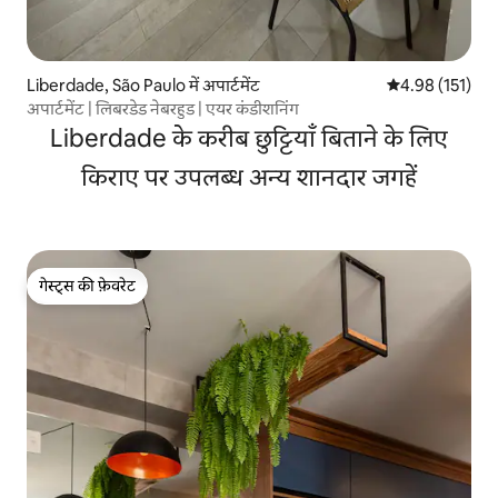
Liberdade, São Paulo में अपार्टमेंट
औसत रेटिंग 5 में स
4.98 (151)
अपार्टमेंट | लिबरडेड नेबरहुड | एयर कंडीशनिंग
Liberdade के करीब छुट्टियाँ बिताने के लिए
किराए पर उपलब्ध अन्य शानदार जगहें
गेस्ट्स की फ़ेवरेट
गेस्ट्स की फ़ेवरेट