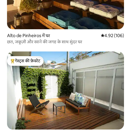
Alto de Pinheiros में घर
औसत रेटिंग 5 में स
4.92 (106)
छत, जकूज़ी और खाने की जगह के साथ सुंदर घर
गेस्ट्स की फ़ेवरेट
गेस्ट्स का टॉप फ़ेवरेट