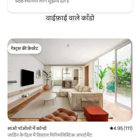
488 स्थानीय लोग सुझाव देते हैं
वाईफ़ाई वाले काँडो
गेस्ट्स की फ़ेवरेट
गेस्ट्स की फ़ेवरेट
साओ पॉओलो में कॉन्डो
औसत रेटिंग 5 में स
4.95 (111)
जार्डिन के दिल में विशाल मिनिमलिस्टिक अपार्टमेंट