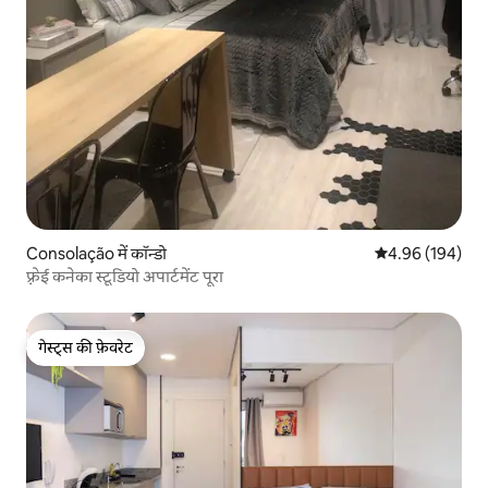
Consolação में कॉन्डो
औसत रेटिंग 5 में स
4.96 (194)
फ़्रेई कनेका स्टूडियो अपार्टमेंट पूरा
गेस्ट्स की फ़ेवरेट
गेस्ट्स की फ़ेवरेट