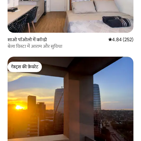
साओ पॉओलो में कॉन्डो
औसत रेटिंग 5 में स
4.84 (252)
बेला विस्टा में आराम और सुविधा
गेस्ट्स की फ़ेवरेट
गेस्ट्स की फ़ेवरेट