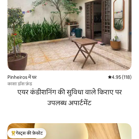
Pinheiros में घर
औसत रेटिंग 5 में स
4.95 (118)
कासा डॉस फ़ंड
एयर कंडीशनिंग की सुविधा वाले किराए पर
उपलब्ध अपार्टमेंट
गेस्ट्स की फ़ेवरेट
गेस्ट्स का टॉप फ़ेवरेट