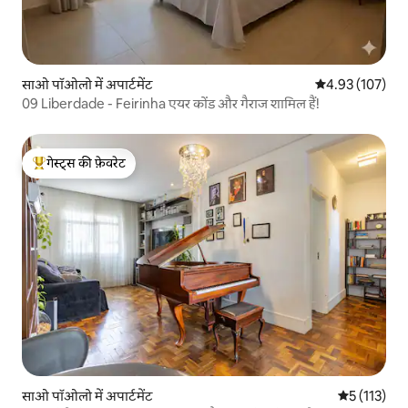
साओ पॉओलो में अपार्टमेंट
औसत रेटिंग 5 में स
4.93 (107)
09 Liberdade - Feirinha एयर कोंड और गैराज शामिल हैं!
गेस्ट्स की फ़ेवरेट
गेस्ट्स का टॉप फ़ेवरेट
साओ पॉओलो में अपार्टमेंट
औसत रेटिंग 5 म
5 (113)