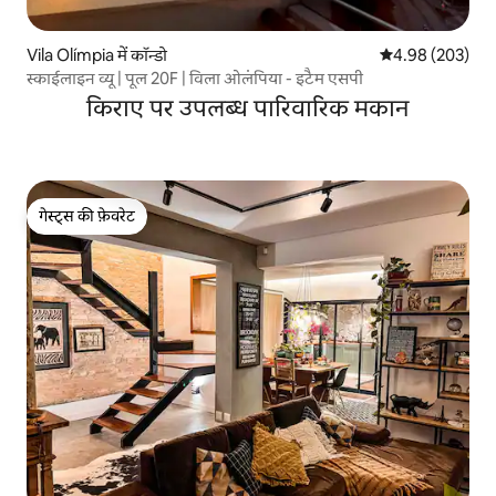
Vila Olímpia में कॉन्डो
औसत रेटिंग 5 में स
4.98 (203)
स्काईलाइन व्यू | पूल 20F | विला ओलंपिया - इटैम एसपी
किराए पर उपलब्ध पारिवारिक मकान
गेस्ट्स की फ़ेवरेट
गेस्ट्स की फ़ेवरेट