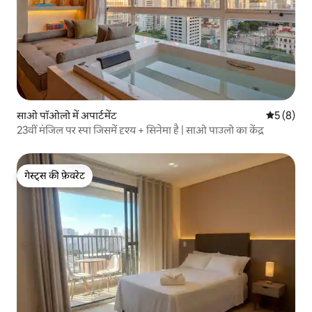
साओ पॉओलो में अपार्टमेंट
औसत रेटिंग 5
5 (8)
23वीं मंजिल पर स्पा जिसमें दृश्य + सिनेमा है | साओ पाउलो का केंद्र
गेस्ट्स की फ़ेवरेट
गेस्ट्स की फ़ेवरेट