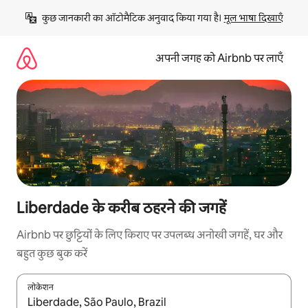
इसे
कुछ जानकारी का ऑटोमैटिक अनुवाद किया गया है। 
मूल भाषा दिखाएँ
छोड़कर
सीधा
कॉन्टेंट
अपनी जगह को Airbnb पर लाएँ
पर
जाएँ
Liberdade के करीब ठहरने की जगहें
Airbnb पर छुट्टियों के लिए किराए पर उपलब्ध अनोखी जगहें, घर और
बहुत कुछ बुक करें
लोकेशन
नतीजों के उपलब्ध होने पर, अप और डाउन 'ऐरो की' का इस्तेमाल करके नेविगेट करें