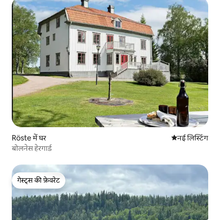
Röste में घर
ठहरने की नई जग
नई लिस्टिंग
बोलनेस हेरगार्ड
गेस्ट्स की फ़ेवरेट
गेस्ट्स की फ़ेवरेट