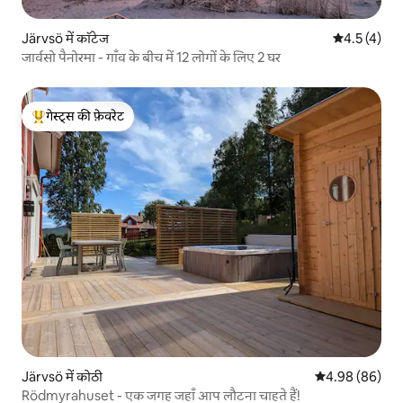
Järvsö में कॉटेज
औसत रेटिंग 5 म
4.5 (4)
जार्वसो पैनोरमा - गाँव के बीच में 12 लोगों के लिए 2 घर
गेस्ट्स की फ़ेवरेट
गेस्ट्स का टॉप फ़ेवरेट
Järvsö में कोठी
औसत रेटिंग 5 में 
4.98 (86)
Rödmyrahuset - एक जगह जहाँ आप लौटना चाहते हैं!