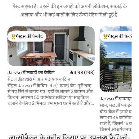
गेस्ट सहमत हैं : ठहरने की इन जगहों को अपनी लोकेशन, सफ़ाई के
अलावा और भी कई बातों के लिए ऊँची रेटिंग मिली हुई है.
गेस्ट्स की फ़ेवरेट
गेस्ट्स की फ़ेवरेट
गेस्ट्स का टॉप फ़ेवरेट
गेस्ट्स का टॉप फ़ेवरेट
Järvsö में लकड़ी का केबिन
औसत रेटिंग 5 में से 4.98, 198 समीक्षाएँ
4.98 (198)
सेंट्रल Järvsö में आरामदायक कॉटेज
सेंट्रल Järvsö में केबिन। 4+(1 खाट) बेड, पूरी तरह
से नए सिरे से बनाए गए। एड़ी के सामने 2 बेडरूम और
किचन। लगभग 50 वर्गमीटर स्कीइंग या साइकिल
Järvsö में टाउनहाउस
चलाने के लिए 2 मिनट। हम मुख्य घर में रहते हैं और
स्नान, मछली पकड़ने और 
अगर आपका कोई सवाल है, तो हम उपलब्ध हैं।
सेमी-अलग घर
बोडा बैक में हमारे घर 
मेहमानों के पास कॉटेज के साथ - साथ बगीचे में एक
लगभग 45 वर्गमीटर के 
बारबेक्यू क्षेत्र भी है। मेहमान सभी पार्किंग, वाईफ़ाई,
रहते हैं, जिसमें 15 वर्ग
एसी और सफ़ाई का इस्तेमाल कर सकते हैं। बेड
जिसमें आश्चर्यजनक दृ
लिनन और तौलिए 50 SEK/व्यक्ति के लिए किराए
रूप में पानी है। आप अपार्
जार्व्सोबैकन के करीब किराए पर उपलब्ध फ़ैमिली-
पर लिए जा सकते हैं बच्चों के लिए यात्रा बिस्तर और