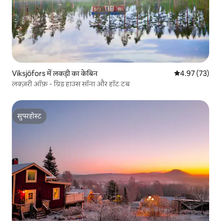
Viksjöfors में लकड़ी का केबिन
औसत रेटिंग 5 में 
4.97 (73)
लक्ज़री ऑफ़ - ग्रिड हाउस सॉना और हॉट टब
सुपरहोस्ट
सुपरहोस्ट