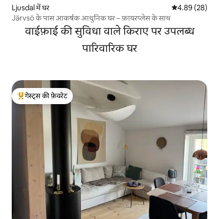
Ljusdal में घर
औसत रेटिंग 5 में 
4.89 (28)
Järvsö के पास आकर्षक आधुनिक घर – फ़ायरप्लेस के साथ
वाईफ़ाई की सुविधा वाले किराए पर उपलब्ध
पारिवारिक घर
गेस्ट्स की फ़ेवरेट
गेस्ट्स का टॉप फ़ेवरेट