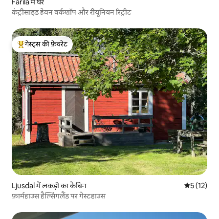
Färila में घर
कंट्रीसाइड हेवन वर्कशॉप और रीयूनियन रिट्रीट
गेस्ट्स की फ़ेवरेट
गेस्ट्स का टॉप फ़ेवरेट
Ljusdal में लकड़ी का केबिन
औसत रेटिंग 5 
5 (12)
फ़ार्महाउस हैल्सिंगलैंड पर गेस्टहाउस