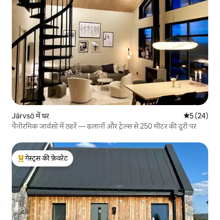
Järvsö में घर
औसत रेटिंग 5 
5 (24)
पैनोरमिक जार्वसो में ठहरें — ढलानों और ट्रेल्स से 250 मीटर की दूरी पर
गेस्ट्स की फ़ेवरेट
गेस्ट्स का टॉप फ़ेवरेट