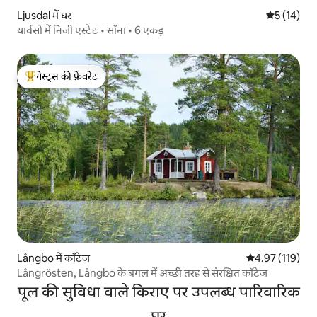
Ljusdal में घर
औसत रेटिंग 5 
5 (14)
यार्वसो में निजी एस्टेट • सॉना • 6 एकड़
गेस्ट्स की फ़ेवरेट
गेस्ट्स का टॉप फ़ेवरेट
Långbo में कॉटेज
औसत रेटिंग 5 में स
4.97 (119)
Långrösten, Långbo के बगल में अच्छी तरह से संरक्षित कॉटेज
पूल की सुविधा वाले किराए पर उपलब्ध पारिवारिक
घर