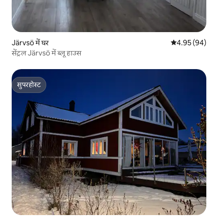
Järvsö में घर
औसत रेटिंग 5 में 
4.95 (94)
सेंट्रल Järvsö में ब्लू हाउस
सुपरहोस्ट
सुपरहोस्ट