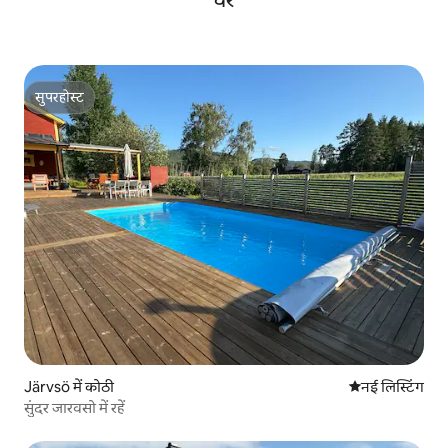
सुपरहोस्ट
सुपरहोस्ट
Järvsö में कोठी
ठहरने की नई जग
नई लिस्टिंग
सुंदर जारवसो में रहें