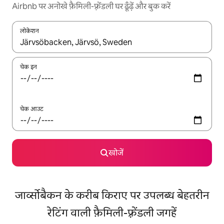
Airbnb पर अनोखे फ़ैमिली-फ़्रेंडली घर ढूँढ़ें और बुक करें
लोकेशन
नतीजों के उपलब्ध होने पर, अप और डाउन 'ऐरो की' का इस्तेमाल करके नेविगेट करें
चेक इन
चेक आउट
खोजें
जार्व्सोबैकन के करीब किराए पर उपलब्ध बेहतरीन
रेटिंग वाली फ़ैमिली-फ़्रेंडली जगहें