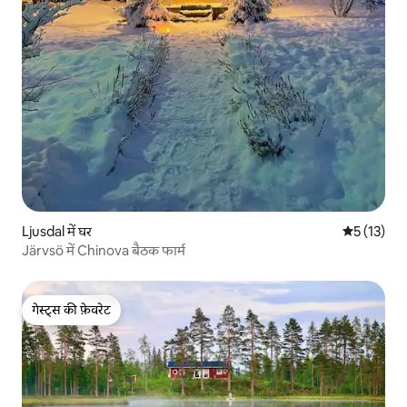
Ljusdal में घर
औसत रेटिंग 5 
5 (13)
Järvsö में Chinova बैठक फार्म
गेस्ट्स की फ़ेवरेट
गेस्ट्स की फ़ेवरेट