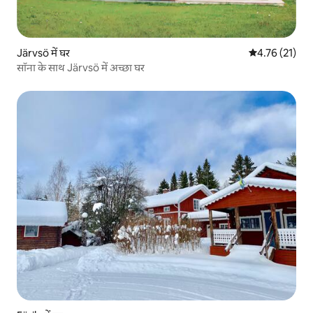
Järvsö में घर
औसत रेटिंग 5 में 
4.76 (21)
सॉना के साथ Järvsö में अच्छा घर