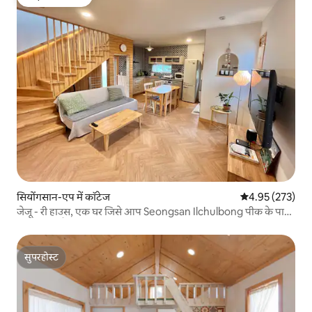
गेस्ट्स की फ़ेवरेट
सियोंगसान-एप में कॉटेज
औसत रेटिंग 5 में स
4.95 (273)
जेजू - री हाउस, एक घर जिसे आप Seongsan Ilchulbong पीक के पास
रहना चाहते हैं
सुपरहोस्ट
सुपरहोस्ट