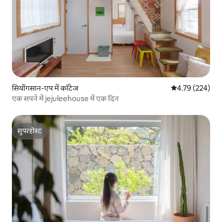
सियोंगसान-एप में कॉटेज
औसत रेटिंग 5 में स
4.79 (224)
एक सपने में jejuleehouse में एक दिन
सुपरहोस्ट
सुपरहोस्ट