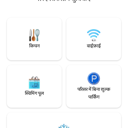
लोगों के आधार पर अधिकतम 6 लोग रह सकते हैं।
[लोगों की संख्या के ल
हमारे पास 15 नवंबर से 10 जनवरी तक मुफ़्त टेंगेरिन
किराया लोगों की मानक स
का अनुभव है। पालतू जीवों का स्वागत है। पालतू
राशि है, और अगर चुने ग
जीवों का 15 किलोग्राम या इससे कम वजन का
मानक संख्या से अधिक है
स्वागत किया जा सकता है। आपको अपना पालतू
30,000 KRW खर्च किया जाएग
जीवों का सामान साथ लाना होगा। पालतू जीवों पर
इलेक्ट्रिक ग्रिल 20,0
मेहमानों के सामान (बर्तन, कंबल, तौलिए वगैरह) का
भुगतान [आउटडोर ओपन - एयर बाथरूम] उपयोग
इस्तेमाल कभी नहीं किया जाना चाहिए। फ़र्नीचर,
शुल्क: 30,000 वॉन प
किचन
वाईफ़ाई
सोफ़े, कपड़े वगैरह को नुकसान पहुँचने की स्थिति में,
भुगतान [फ़ायरप्लेस] जलने का समय लगभग 2 घंटे
आपको खरीद मूल्य की भरपाई करनी होगी। कृपया
50,000 वॉन/ऑन - सा
बगीचे में पेड़ों, पौधों को चिह्नित करने से बचने की
रात की ग्रिलिंग वगैरह क
कोशिश करें। जब मार्किंग होगी, तो पौधे मर जाएँगे।
फ़ायरप्लेस का कनेक्
बाहर जाते समय अपने पालतू जीव को साथ लाना न
लग सकती है)
भूलें। इसे संपत्ति पर अकेला न छोड़ें। हम उम्मीद करते
हैं कि आप जियान में अपने प्रियजनों के साथ एक
सुंदर और खुशनुमा समय बिताएँगे।
परिसर में बिना शुल्क
स्विमिंग पूल
पार्किंग