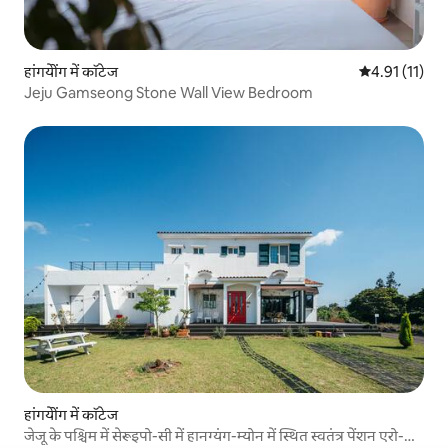
हांगयेोंग में कॉटेज
औसत रेटिंग 5 में
4.91 (11)
Jeju Gamseong Stone Wall View Bedroom
हांगयेोंग में कॉटेज
जेजू के पश्चिम में सेरूइपो-सी में हानग्यंग-म्योन में स्थित स्वतंत्र पेंशन एरो-