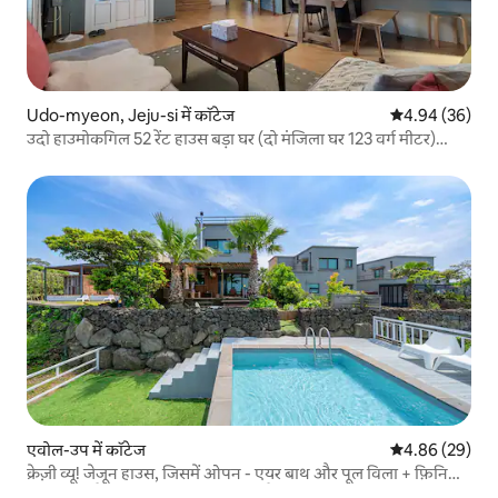
Udo-myeon, Jeju-si में कॉटेज
औसत रेटिंग 5 में 
4.94 (36)
उदो हाउमोकगिल 52 रेंट हाउस बड़ा घर (दो मंजिला घर 123 वर्ग मीटर)
#हनलासान और समुद्र का नज़ारा #आरामदायक #शांत
एवोल-उप में कॉटेज
औसत रेटिंग 5 में 
4.86 (29)
क्रेज़ी व्यू! जेजून हाउस, जिसमें ओपन - एयर बाथ और पूल विला + फ़िनिश
फ़ायरप्लेस है, जो जेजू समुद्र को देख रहा है