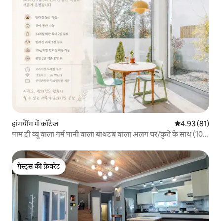
हांगयेोंग में कॉटेज
औसत रेटिंग 5 में 
4.93 (81)
पाम ट्री व्यू वाला गर्म पानी वाला बाथटब वाला अलग घर/कुत्ते के साथ (10
किलो से कम वजन वाले 2 कुत्ते मुफ्त)/पूरी तरह से काँच से बना डाइनिंग
एरिया/निजी बगीचा
गेस्ट्स की फ़ेवरेट
गेस्ट्स की फ़ेवरेट