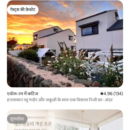
गेस्ट्स की फ़ेवरेट
गेस्ट्स की फ़ेवरेट
एवोल-उप में कॉटेज
औसत रेटिंग 5 में स
4.96 (134)
हनलासान व्यू गार्डन और जकूज़ी के साथ एक विशाल निजी घर -अंदर
सुपरहोस्ट
सुपरहोस्ट