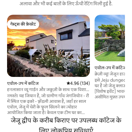
अलावा और भी कई बातों के लिए ऊँची रेटिंग मिली हुई है.
गेस्ट्स की फ़ेवरेट
गेस्ट्स की फ़ेवरेट
एवोल-उप में कॉटेज
क्रेज़ी व्यू! जेजून हा
पूल विला + फ़िनिश फ़ाय
इसे Jeju dungeon कह
एवोल-उप में कॉटेज
औसत रेटिंग 5 में से 4.96, 134 समीक्षाएँ
4.96 (134)
देख रहा है
घर है जो जेजू क्लाउड क
हनलासान व्यू गार्डन और जकूज़ी के साथ एक विशाल
[विशेष इवेंट] भावना
निजी घर -अंदर
नमस्ते। यह जियान है, जो ग्रामीण गाँव जंगजियोन - री
असीमित मुफ़्त उपयोग! [कमरे की संरचना] इनडो
में स्थित एक इको - फ़्रेंडली आवास है, जहाँ हर साल
(45 प्योंग) पहली मंज़ि
एवोल, जेजू में चेरी के फूल खिलने का त्योहार
क्वीन), शौचालय, लिविं
आयोजित किया जाता है। केवल एक टीम घर का
फ़ायरप्लेस, आउटडोर टेरेस दूसरी मंज़िल:
उपयोग करेगी, साथ ही विशाल डेक, बगीचा और
जेजू द्वीप के करीब किराए पर उपलब्ध कॉटेज के
(प्रत्येक 1 क्वीन), शौच
जकूज़ी प्रति दिन। हमारे आवास को पारिवारिक
आउटडोर (150 प्योंग) 
यात्राओं के लिए अनुकूलित किया गया है और इसमें 4
लिए लोकप्रिय सुविधाएँ
हवा में बाथरूम, इन्फ़िन