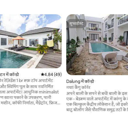
सुपरहोस्ट
सुपरहोस्ट
टन में कॉन्डो
औसत रेटिंग 5 में से 4.84, 49 समीक्षाएँ
4.84 (49)
रीन रेज़िडेंस 1 br रूफ़ टॉप अपार्टमेंट
Dalung में कॉन्डो
और स्विमिंग पूल के साथ नवनिर्मित
नया! कैंगु कॉर्नर
ाला अपार्टमेंट। आधुनिक minimalist
अपने बाली के सपने से बचें! बाली के 
्रेरण खाना पकाने के उपकरण, पानी
एक - बेडरूम वाले अपार्टमेंट में कांग्गु के
शीन, कॉफी निर्माता, मैग्नेट्रॉन, फ्रिज
एक बिल्कुल केंद्रीय लोकेशन है, जो इ
सोफे और आकर्षक अंडे की कुर्सी,
बाटू बोलोंग जैसे पौराणिक समुद्र तटों 
रीन टीवी के साथ रहने वाले कमरे के साथ
छोटी सी सुखद पैदल दूरी पर है। कांग्गु के प
सुसज्जित रसोईघर शामिल है। पूरी तरह से
इलेक्ट्रिक वाइब्स में डूब जाएँ – फैशनेबल
। गार्डन और पूल व्यू। राजा आकार
स्टाइलिश बुटीक और अविश्वसनीय रेस्तर