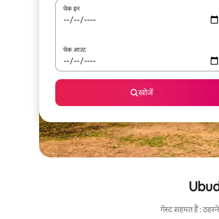
चेक इन
चेक आउट
खोजें
Ubud 
गेस्ट सहमत हैं : ठह