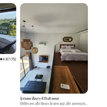
औसत रेटिंग 5 में से 4.87, 15 समीक्षाएँ
4.87 (15)
देनपसार सैल्टन में निजी कमरा
लिविंग रूम और किचन के साथ बड़ा और आरामदायक