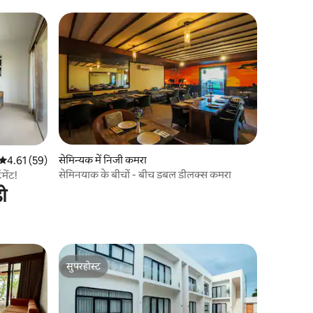
सेमिन्यक में निजी कमरा
औसत रेटिंग 5 में से 4.61, 59 समीक्षाएँ
4.61 (59)
सेमिनयाक के बीचों - बीच डबल डीलक्स कमरा
2 bdr अपार्टमेंट!
ो
सुपरहोस्ट
सुपरहोस्ट