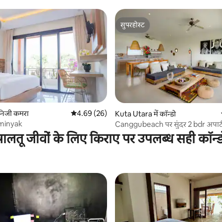
सुपरहोस्ट
सुपरहोस्ट
ं निजी कमरा
औसत रेटिंग 5 में से 4.69, 26 समीक्षाएँ
4.69 (26)
Kuta Utara में कॉन्डो
minyak
Canggubeach पर सुंदर 
पालतू जीवों के लिए किराए पर उपलब्ध सही कॉन्ड