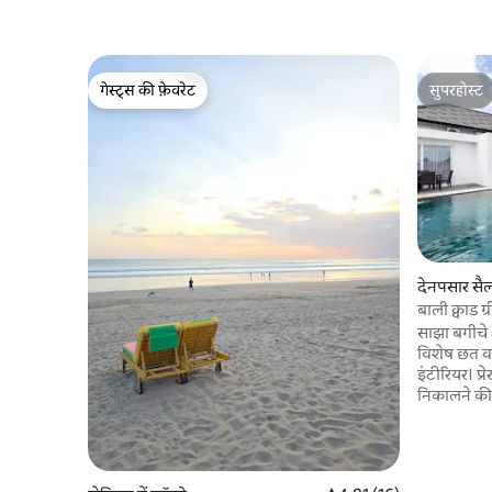
गेस्ट्स की फ़ेवरेट
सुपरहोस्ट
गेस्ट्स की फ़ेवरेट
सुपरहोस्ट
देनपसार सैल्
बाली क्वाड ग्
साझा बगीचे 
विशेष छत व
इंटीरियर। प
निकालने की म
और कटलरी, 
विस्तृत स्क्
पूरी तरह से 
वातानुकूलित