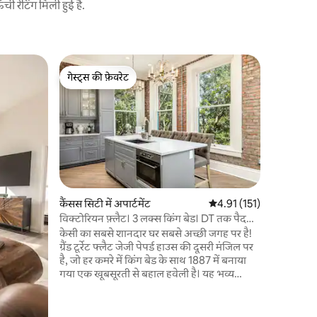
 रेटिंग मिली हुई है.
कैंसस सिटी म
गेस्ट्स की फ़ेवरेट
गेस्ट्स की
डाउनटाउन K
गेस्ट्स की फ़ेवरेट
गेस्ट्स की
अपार्टमेंट
कैनसस सिटी
में बसे हमा
खोज करें। इ
आकर्षण में 
सौंदर्यशास्
खानाबदोशो
इंटरनेट के स
अपराजेय ह
कैंसस सिटी में अपार्टमेंट
औसत रेटिंग 5 में से 4.91, 15
4.91 (151)
शहर में टहल 
विक्टोरियन फ़्लैट। 3 लक्स किंग बेड। DT तक पैदल
सकते हैं, य
चलें।
केसी का सबसे शानदार घर सबसे अच्छी जगह पर है!
नाइटलाइफ़ म
ग्रैंड टूर्रेट फ्लैट जेजी पेपर्ड हाउस की दूसरी मंजिल पर
है, जो हर कमरे में किंग बेड के साथ 1887 में बनाया
गया एक खूबसूरती से बहाल हवेली है। यह भव्य
विक्टोरियन मनोर अपनी सभी ऐतिहासिक महिमा और
हर आधुनिक विलासिता का दावा करता है। जैसा कि
आप जेजी पेपर्ड हाउस में कदम रखते हैं, विस्तृत