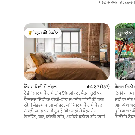
गेस्ट सहमत हैं : ठह
गेस्ट्स की फ़ेवरेट
सुपरहोस्ट
गेस्ट्स का टॉप फ़ेवरेट
सुपरहोस्ट
कैंसस सिटी में लॉफ़्ट
औसत रेटिंग 5 में से 4.87, 157
4.87 (157)
कैंसस सिटी म
ट्रेंडी रिवर मार्केट में टॉप 5% लॉफ़्ट, पैदल दूरी पर
टिकी लाउंज 
कैनसस सिटी के बीचों-बीच स्थानीय लोगों की तरह
सदी के मोड़
रहें! 1 बेडरूम वाला लॉफ़्ट, जो रिवर मार्केट में बेहद
आकर्षण भरा
अच्छी जगह पर मौजूद है और जहाँ से बेहतरीन
दुनिया भर 
रेस्टोरेंट, बार, कॉफ़ी शॉप, अनोखे बुटीक और फ़ार्मर्स
मिलेंगी। देव
मार्केट पैदल दूरी पर मौजूद हैं। चाहे आप यहाँ काम के
प्लंज और स्ट
लिए आए हों या मौज-मस्ती के लिए, यह जगह आराम
परिवर्तित ग
और सुविधा का बेजोड़ संगम है। एरोहेड स्टेडियम से 15
मज़ा लेने क