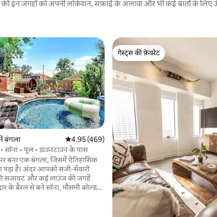
रने की इन जगहों को अपनी लोकेशन, सफ़ाई के अलावा और भी कई बातों के लिए ऊँची
गेस्ट्स की फ़ेवरेट
गेस्ट्स की फ़ेवरेट
 समीक्षाएँ
ें बंगला
औसत रेटिंग 5 में से 4.95, 469 समीक्षाएँ
4.95 (469)
• सॉना • पूल • डाउनटाउन के पास
 पर बना एक बंगला, जिसमें ऐतिहासिक
 पड़ा है। अंदर आपको सजी-सँवारी
की सजावट और कई लाउंज की जगहें
दार के बैरल से बने सॉना, मौसमी कोल्ड
ॉक टैंक पूल, फ़ायर पिट, यार्ड गेम्स और
ैराज में मौजूद लकी किटी टिकी लाउंज का
े लिए पीछे के आँगन में जाएँ। डाउनटाउन,