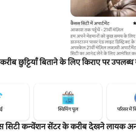
ानदार रेस्टोरेंट और जीवंत नाइटलाइफ़ से
नटों की दूरी पर। मुख्य मेहमान की उम्र
से ज़्यादा होनी चाहिए, बशर्ते उन्हें
मक समीक्षाएँ मिली हों। सिर्फ़ मंज़ूर किए
कैंसस सिटी में अपार्टमेंट
औ
आकाश तक पहुँचें - 21वीं मंज़िल
हम अपने मेहमानों को कुछ समय के लि
डाउनटाउन पावर एंड लाइट डिस्ट्रिक्ट के
अपस्केल 21वीं मंज़िल लक्ज़री अपार्टमे
सिटी का आनंद लेने के लिए आमंत्रित करत
शीर्ष मंजिल अपार्टमेंट केंद्रीय रूप से स्थ
 करीब छुट्टियाँ बिताने के लिए किराए पर उपलब्ध
पावर और लाइट, टी - मोबाइल सेंटर, रेस्
और बहुत कुछ के लिए पैदल दूरी के भीतर
के दरवाजे के बाहर स्ट्रीट - कार रिवर मार्
ऐतिहासिक यूनियन स्टेशन तक पिकअप/
के लिए मुफ्त परिवहन प्रदान करती है। 24
साथ मुफ्त पार्किंग शामिल है। कुछ समय क
और आनंद लें!
ाई
स्विमिंग पूल
परिसर में ब
स सिटी कन्वेंशन सेंटर के करीब देखने लायक अन्