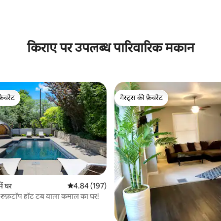
किराए पर उपलब्ध पारिवारिक मकान
फ़ेवरेट
गेस्ट्स की फ़ेवरेट
फ़ेवरेट
गेस्ट्स की फ़ेवरेट
 समीक्षाएँ
ें घर
औसत रेटिंग 5 में से 4.84, 197 समीक्षाएँ
4.84 (197)
र रूफ़टॉप हॉट टब वाला कमाल का घर!