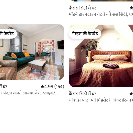
कैंसस सिटी में घर
औ
मॉडर्न डाउनटाउन गेटवे - कैंसस सिटी,
की फ़ेवरेट
गेस्ट्स की फ़ेवरेट
टॉप फ़ेवरेट
गेस्ट्स की फ़ेवरेट
ें घर
औसत रेटिंग 5 में से 4.99, 154 समीक्षाएँ
4.99 (154)
पैदल चलने लायक-वेस्ट प्लाज़ा/
कैंसस सिटी में घर
औस
डब्ल्यूसी 2026 फ़्रेंडली
वॉक डाउनटाउन! मिडसेंटरी विक्टोरिय
व्यू