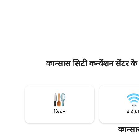
मिनट से भी कम की ड्राइव की दूरी पर। ✔ सभी
स्टेडियम, श
सुविधाओं से लैस किचन ✔ स्मार्ट टीवी और मुफ़्त
बस कुछ ही मि
वाई-फ़ाई ✔ रूफ़टॉप डेक और फ़िटनेस सेंटर ✔
25 साल या इस
पैदल चलने लायक (डाउनटाउन और कन्वेंशन सेंटर
पहले सकारात्
15 मिनट या इससे कम समय की पैदल दूरी पर हैं)
गए इवेंट।
कान्सास सिटी कन्वेंशन सेंटर के
किचन
वाईफ़
कान्सा