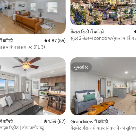
कैंसस सिटी में कॉन्डो
औ
सुंदर 2 बेडरूम condo w/मुफ़्त पार्किं
ें कॉन्डो
औसत रेटिंग 5 में से 4.87, 55 समीक्षाएँ
4.87 (55)
 समीक्षाएँ
केसी
ाइड पार्क हाइडआउट (FL 3)
सुपरहोस्ट
सुपरहोस्ट
 समीक्षाएँ
ें कॉन्डो
औसत रेटिंग 5 में से 4.59, 87 समीक्षाएँ
4.59 (87)
Grandview में कॉन्डो
लाज़ा रिट्रीट | टॉप फ़्लोर व्यू
बेसमेंट गैराज से बाहर निकलने की सुविध
पालतू जीवों की अनुमति है!