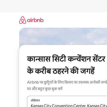
इसे
छोड़कर
सीधा
कॉन्टेंट
पर
जाएँ
कान्सास सिटी कन्वेंशन सेंटर
के करीब ठहरने की जगहें
Airbnb पर छुट्टियों के लिए किराए पर उपलब्ध अनोखी जगहे
घर और बहुत कुछ बुक करें
लोकेशन
नतीजों के उपलब्ध होने पर, अप और डाउन 'ऐरो की' का इस्तेमाल 