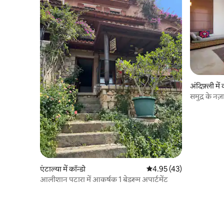
अंदिफ़्ली में 
समुद्र के नज
अपार्टमेंट
एंटाल्या में कॉन्डो
औसत रेटिंग 5 में से 4.95, 43
4.95 (43)
आलीशान पटारा में आकर्षक 1 बेडरूम अपार्टमेंट