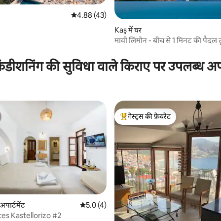
औसत रेटिंग 5 में से 4.88, 43 समीक्षाएँ
4.88 (43)
 समीक्षाएँ
Kaş में घर
मावी लिमोन - बीच से 1 मिनट की पैदल द
ंडीशनिंग की सुविधा वाले किराए पर उपलब्ध अपार
गेस्ट्स की फ़ेवरेट
गेस्ट्स का टॉप फ़ेवरेट
 समीक्षाएँ
पार्टमेंट
औसत रेटिंग 5 में से 5.0, 4 समीक्षाएँ
5.0 (4)
tes Kastellorizo #2