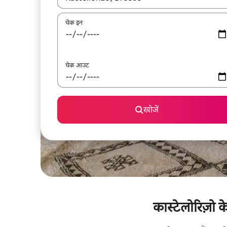
चेक इन
चेक आउट
खोजें
कास्टेलोरिज़ो क