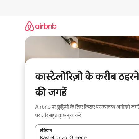
इसे
छोड़कर
सीधा
कॉन्टेंट
पर
जाएँ
कास्टेलोरिज़ो के करीब ठहरने
की जगहें
Airbnb पर छुट्टियों के लिए किराए पर उपलब्ध अनोखी जगहे
घर और बहुत कुछ बुक करें
लोकेशन
नतीजों के उपलब्ध होने पर, अप और डाउन 'ऐरो की' का इस्तेमाल 