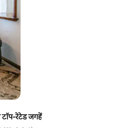
 टॉप-रेटेड जगहें