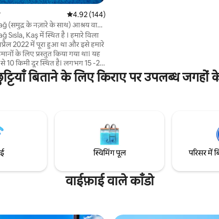
Poseidon विशाल अच्छी तरह से नियुक्त
ी
औसत रेटिंग 5 में से 4.92, 144 समीक्षाएँ
4.92 (144)
तरह से वातानुकूलित, सभी आश्चर्यजनक सम
ğ (समुद्र के नज़ारे के साथ) आश्रय वाली
प्रदान करता है। विला में कमरों में सुंदर 
 Sısla, Kaş में स्थित है । हमारे विला
वर्ग के ओक फर्श हैं।
प्रैल 2022 में पूरा हुआ था और इसे हमारे
मानों के लिए प्रस्तुत किया गया था। यह
र से 10 किमी दूर स्थित है। लगभग 15 -20
विला, जो भीड़ से दूर प्रकृति से घिरा हुआ
ुट्टियाँ बिताने के लिए किराए पर उपलब्ध जगहों 
र के शानदार दृश्य हैं। इसके अलावा
यर नामक व्यवसाय के बिना कुंवारी समुद्र
00 मीटर की दूरी पर हमारी कोठी, जो
ं, परमाणु परिवारों और दोस्तों के समूहों के
है, में 2 बेडरूम हैं और इसमें 4 लोगों की
ाई
स्विमिंग पूल
परिसर में ब
वाईफ़ाई वाले काँडो