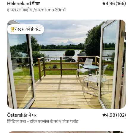
Helenelund में घर
औसत रेटिंग 5 में स
4.96 (166)
हाउस स्टॉकहोम /ollentuna 30m2
गेस्ट्स की फ़ेवरेट
गेस्ट्स का टॉप फ़ेवरेट
Österskär में घर
औसत रेटिंग 5 में स
4.98 (102)
लिटिल एना - डॉक एक्सेस के साथ लेक प्लॉट