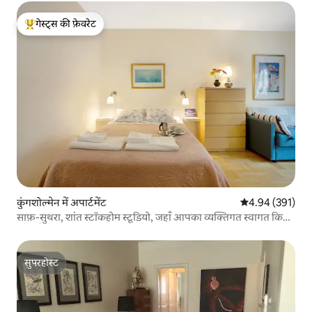
गेस्ट्स की फ़ेवरेट
गेस्ट्स का टॉप फ़ेवरेट
कुंगशोल्मेन में अपार्टमेंट
औसत रेटिंग 5 में स
4.94 (391)
साफ़-सुथरा, शांत स्टॉकहोम स्टूडियो, जहाँ आपका व्यक्तिगत स्वागत किया
जाता है
सुपरहोस्ट
सुपरहोस्ट