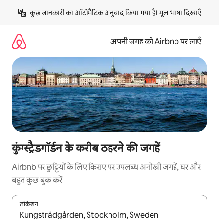
इसे
कुछ जानकारी का ऑटोमैटिक अनुवाद किया गया है। 
मूल भाषा दिखाएँ
छोड़कर
सीधा
कॉन्टेंट
अपनी जगह को Airbnb पर लाएँ
पर
जाएँ
कुंग्स्ट्रैडगॉर्डन के करीब ठहरने की जगहें
Airbnb पर छुट्टियों के लिए किराए पर उपलब्ध अनोखी जगहें, घर और
बहुत कुछ बुक करें
लोकेशन
नतीजों के उपलब्ध होने पर, अप और डाउन 'ऐरो की' का इस्तेमाल करके नेविगेट करें