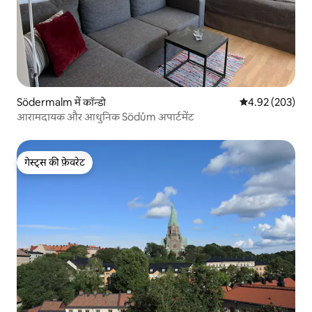
Södermalm में कॉन्डो
औसत रेटिंग 5 में स
4.92 (203)
आरामदायक और आधुनिक Södům अपार्टमेंट
गेस्ट्स की फ़ेवरेट
गेस्ट्स की फ़ेवरेट