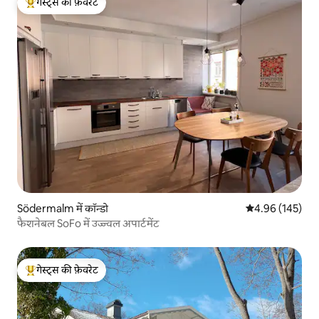
गेस्ट्स की फ़ेवरेट
गेस्ट्स का टॉप फ़ेवरेट
Södermalm में कॉन्डो
औसत रेटिंग 5 में स
4.96 (145)
फैशनेबल SoFo में उज्ज्वल अपार्टमेंट
गेस्ट्स की फ़ेवरेट
गेस्ट्स का टॉप फ़ेवरेट