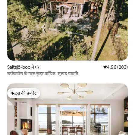
Saltsjö-boo में घर
औसत रेटिंग 5 में स
4.96 (283)
स्टॉकहोम के पास सुंदर कॉटेज, सुखद प्रकृति
गेस्ट्स की फ़ेवरेट
गेस्ट्स की फ़ेवरेट