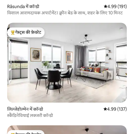
Råsunda में कॉन्डो
औसत रेटिंग 5 में स
4.99 (191)
विशाल आरामदायक अपार्टमेंट। क्वीन बेड के साथ, शहर के लिए 10 मिनट
गेस्ट्स की फ़ेवरेट
गेस्ट्स का टॉप फ़ेवरेट
लिल्जेहोल्मेन में कॉन्डो
औसत रेटिंग 5 में स
4.99 (137)
स्कैंडिनेवियाई लक्जरी कॉन्डो