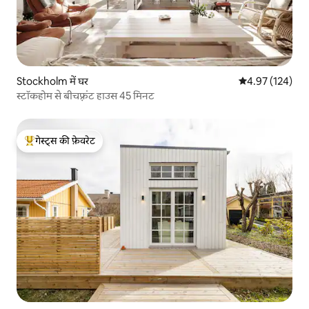
Stockholm में घर
औसत रेटिंग 5 में स
4.97 (124)
स्टॉकहोम से बीचफ़्रंट हाउस 45 मिनट
गेस्ट्स की फ़ेवरेट
गेस्ट्स का टॉप फ़ेवरेट