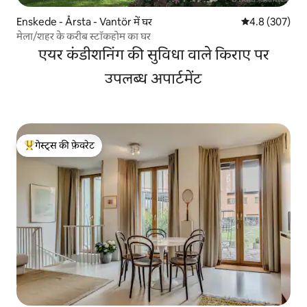
Enskede - Årsta - Vantör में घर
औसत रेटिंग 5 में 
4.8 (307)
मेला/शहर के करीब स्टॉकहोम का घर
एयर कंडीशनिंग की सुविधा वाले किराए पर
उपलब्ध अपार्टमेंट
गेस्ट्स की फ़ेवरेट
गेस्ट्स का टॉप फ़ेवरेट