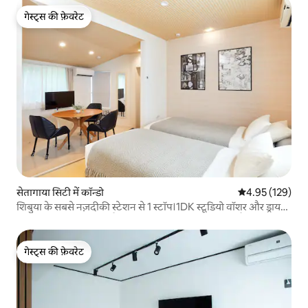
गेस्ट्स की फ़ेवरेट
गेस्ट्स की फ़ेवरेट
सेतागाया सिटी में कॉन्डो
औसत रेटिंग 5 में स
4.95 (129)
शिबुया के सबसे नज़दीकी स्टेशन से 1 स्टॉप।1DK स्टूडियो वॉशर और ड्रायर
30 ㎡ 02, जिसमें ओमोट्सैंडो और स्काईट्री का सीधा ऐक्सेस है
गेस्ट्स की फ़ेवरेट
गेस्ट्स की फ़ेवरेट