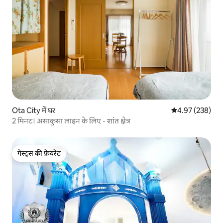
Ota City में घर
औसत रेटिंग 5 में स
4.97 (238)
2 मिनट। असाकुसा लाइन के लिए - शांत क्षेत्र
गेस्ट्स की फ़ेवरेट
गेस्ट्स की फ़ेवरेट