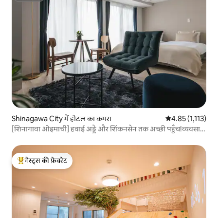
Shinagawa City में होटल का कमरा
औसत रेटिंग 5 में से 
4.85 (1,113)
[शिनागावा ओइमाची] हवाई अड्डे और शिंकनसेन तक अच्छी पहुँच!व्यवसाय
और यात्रा दोनों के लिए एक स्टाइलिश बुटीक होटल
गेस्ट्स की फ़ेवरेट
गेस्ट्स का टॉप फ़ेवरेट