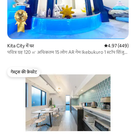
Kita City में घर
औसत रेटिंग 5 में स
4.97 (449)
पवित्र ग्रह 120 ㎡ अधिकतम 15 लोग AR गेम Ikebukuro 1 स्टॉप शिंजुकु
2 स्टॉप
गेस्ट्स की फ़ेवरेट
गेस्ट्स की फ़ेवरेट