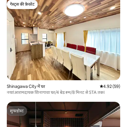
गेस्ट्स की फ़ेवरेट
गेस्ट्स की फ़ेवरेट
Shinagawa City में घर
औसत रेटिंग 5 में 
4.92 (59)
नया!आरामदायक शिनागावा घर/4 बेड रूम/8 मिनट से STA तक।
सुपरहोस्ट
सुपरहोस्ट