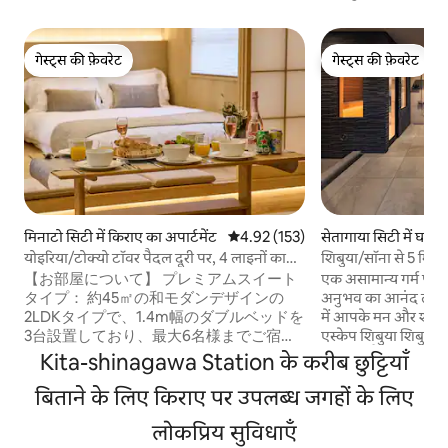
गेस्ट्स की फ़ेवरेट
गेस्ट्स की फ़ेवरेट
गेस्ट्स की फ़ेवरेट
गेस्ट्स की फ़ेवरेट
मिनाटो सिटी में किराए का अपार्टमेंट
औसत रेटिंग 5 में से 4.92, 153 समीक्षाएँ
4.92 (153)
सेतागाया सिटी में घर
योइरिया/टोक्यो टॉवर पैदल दूरी पर, 4 लाइनों का
शिबुया/सॉना से 5 मिनट
उपयोग, स्टेशन के पास, दोनों हवाई अड्डों के लिए
रूफ़टॉप BBQ ग्रिल, 
【お部屋について】 プレミアムスイート
एक असामान्य गर्म पानी
सीधा कनेक्शन, सभी पर्यटन स्थलों के लिए सीधा
लगातार रातों की छूट/हन
タイプ： 約45㎡の和モダンデザインの
अनुभव का आनंद लें जो
कनेक्शन, 2 बेडरूम वाला अधिकतम 6 लोगों के
2LDKタイプで、1.4m幅のダブルベッドを
में आपके मन और शरीर को
लिए...
3台設置しており、最大6名様までご宿泊
एस्केप शिबुया शिबुया
いただけます。 建物にはエレベーターが
ड्राइव पर है, हनेडा हवा
Kita-shinagawa Station के करीब छुट्टियाँ
あり、各フロア1室のみのため、プライベ
है, और शिबुया के पास
ート性の高い空間です。 同じ建物内に同
बिताने के लिए किराए पर उपलब्ध जगहों के लिए
शहर की हलचल से दूर है।य
一タイプのお部屋が複数ございます。ご
"छुट्टियों के लिए किर
लोकप्रिय सुविधाएँ
利用いただくお部屋と階数は、ご宿泊前
है जिसे छह मंजिला इमारत