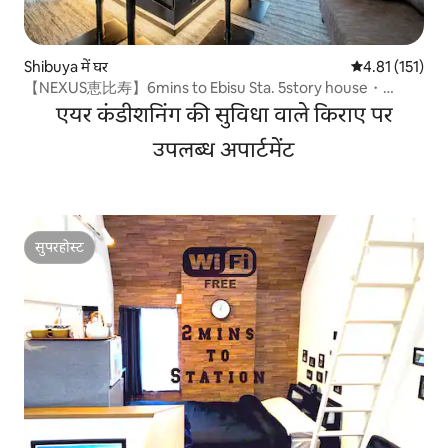
Shibuya में घर
औसत रेटिंग 5 में स
4.81 (151)
【NEXUS恵比寿】6mins to Ebisu Sta. 5story house・
rooftop
एयर कंडीशनिंग की सुविधा वाले किराए पर
उपलब्ध अपार्टमेंट
सुपरहोस्ट
सुपरहोस्ट