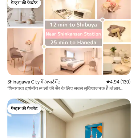
गेस्ट्स की फ़ेवरेट
गेस्ट्स की फ़ेवरेट
Shinagawa City में अपार्टमेंट
औसत रेटिंग 5 में स
4.94 (130)
शिनागावा दर्शनीय स्थलों की सैर के लिए सबसे सुविधाजनक है।जेआर
यामानोट लाइन पर शिनागावा स्टेशन, जहाँ एक बुलेट ट्रेन है, पैदल दूरी के
भीतर है।यह सराय शॉपिंग डिस्ट्रिक्ट के किता शिनागावा स्टेशन से 3 मिनट
की पैदल दूरी पर है।
गेस्ट्स की फ़ेवरेट
गेस्ट्स की फ़ेवरेट