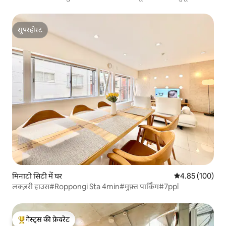
सुपरहोस्ट
सुपरहोस्ट
मिनाटो सिटी में घर
औसत रेटिंग 5 में स
4.85 (100)
लक्ज़री हाउस#Roppongi Sta 4min#मुफ़्त पार्किंग#7ppl
गेस्ट्स की फ़ेवरेट
गेस्ट्स का टॉप फ़ेवरेट