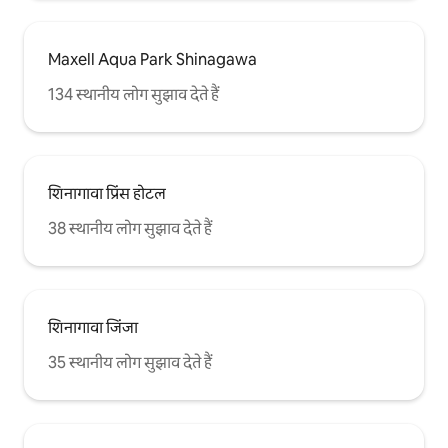
ト時に大量のゴミを残さないでくださ
い。 * 実際の宿泊人数が予約時の申告人
数を超えた場合、追加料金を請求いたし
Maxell Aqua Park Shinagawa
ます。 * すべての宿泊者は有効な身分証
明書を提出する必要があります。 * 身分
134 स्थानीय लोग सुझाव देते हैं
証明書を提出できない方はご宿泊いただ
けません。 * 近隣への迷惑行為や施設運
営に支障をきたす行為が確認された場
合、警察へ通報し、退室をお願いする場
合があります。 * 延泊をご希望の場合
शिनागावा प्रिंस होटल
は、必ず事前にお支払いください。 * 入
金確認後に延泊が正式に成立します。 *
38 स्थानीय लोग सुझाव देते हैं
口頭での約束は無効となり、後払いには
対応しておりません。 15泊以上ご宿泊の
お客様は、事前予約により滞在中1回の無
料清掃サービスをご利用いただけます。
शिनागावा जिंजा
35 स्थानीय लोग सुझाव देते हैं