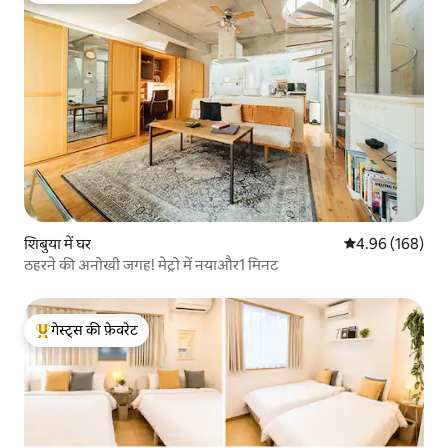
शिबुया में घर
औसत रेटिंग 5 में स
4.96 (168)
ठहरने की अनोखी जगह! मेट्रो में नयाऔर1 मिनट
गेस्ट्स की फ़ेवरेट
गेस्ट्स का टॉप फ़ेवरेट