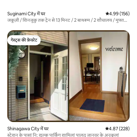
Suginami City में घर
औसत रेटिंग 5 में स
4.99 (156)
जकूज़ी / शिनजुकु तक ट्रेन से 13 मिनट / 2 बाथरूम / 2 शौचालय / मुफ्त
पार्किंग / निकटतम स्टेशन तक पैदल 6 मिनट / 145 वर्ग मीटर
गेस्ट्स की फ़ेवरेट
गेस्ट्स की फ़ेवरेट
Shinagawa City में घर
औसत रेटिंग 5 में स
4.87 (228)
स्टेशन के पास! नि: शुल्क पार्किंग शामिल! पालतू जानवर के अनुकूल!