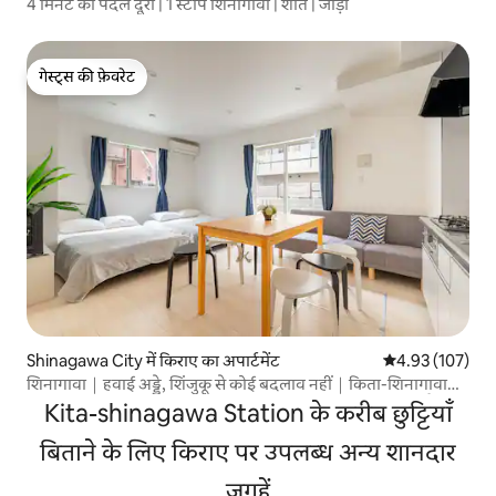
4 मिनट की पैदल दूरी | 1 स्टॉप शिनागावा | शांत | जोड़ा
गेस्ट्स की फ़ेवरेट
गेस्ट्स की फ़ेवरेट
Shinagawa City में किराए का अपार्टमेंट
औसत रेटिंग 5 में स
4.93 (107)
शिनागावा｜हवाई अड्डे, शिंजुकू से कोई बदलाव नहीं｜किता-शिनागावा
स्टेशन से 4 मिनट की पैदल दूरी｜शिनागावा स्टेशन से 13 मिनट की पैदल
Kita-shinagawa Station के करीब छुट्टियाँ
दूरी, शिना...
बिताने के लिए किराए पर उपलब्ध अन्य शानदार
जगहें