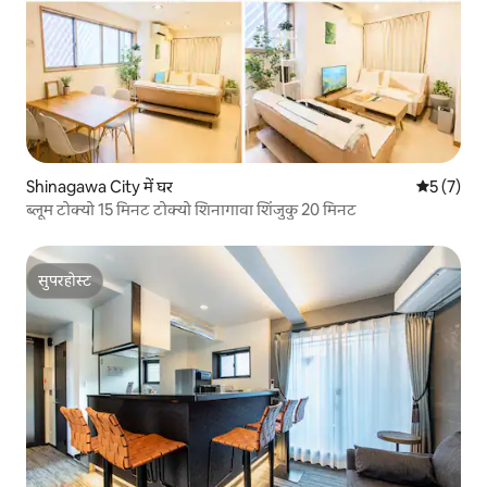
Shinagawa City में घर
औसत रेटिंग 5
5 (7)
ब्लूम टोक्यो 15 मिनट टोक्यो शिनागावा शिंजुकु 20 मिनट
सुपरहोस्ट
सुपरहोस्ट