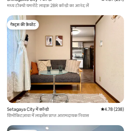
मध्य टोक्यो यमनोटे लाइफ़ 2BR कॉन्डो का आनंद लें
गेस्ट्स की फ़ेवरेट
गेस्ट्स की फ़ेवरेट
Setagaya City में कॉन्डो
औसत रेटिंग 5 में स
4.78 (238)
शिमोकिटज़ावा में लाइसेंस प्राप्त आरामदायक निवास