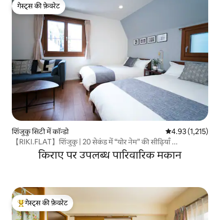
गेस्ट्स की फ़ेवरेट
गेस्ट्स की फ़ेवरेट
शिंजुकु सिटी में कॉन्डो
औसत रेटिंग 5 में से 
4.93 (1,215)
【RIKI.FLAT】शिंजुकु | 20 सेकंड में “योर नेम” की सीढ़ियाँ ...
किराए पर उपलब्ध पारिवारिक मकान
गेस्ट्स की फ़ेवरेट
गेस्ट्स का टॉप फ़ेवरेट