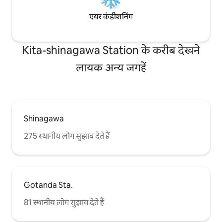
【荷物預かり】 チェックイン日およびチ
ェックアウト日は、お部屋のドア付近に
एयर कंडीशनिंग
ある指定スペースへ荷物を置いていただ
けます。 ただし、荷物置き場には鍵があ
りません。現金、パスポート、貴重品な
Kita-shinagawa Station के करीब देखने
どは置かず、お客様ご自身の責任で適切
に管理してください。 【注意事項】 *港
लायक अन्य जगहें
区保健所の安全規定により、転落防止お
よびプライバシー保護のため、室内左側
の窓は左右それぞれ約10cmまでしか開け
られません。 換気用としてご利用いただ
けるほか、室内には換気扇も設置されて
います。 【ご宿泊時の注意事項】 * 室内
Shinagawa
では靴を脱いでお過ごしください。 * 玄
275 स्थानीय लोग सुझाव देते हैं
関は暗証番号式です。暗証番号は適切に
管理し、第三者には知らせないでくださ
い。 * 室内および建物の共用部分は全面
禁煙です。 * 大声での会話、騒音、走
る・跳ぶなどの行為はご遠慮ください。 *
キッチンは簡単な調理に限りご利用いた
Gotanda Sta.
だけます。 * 油煙や強いにおいが発生す
81 स्थानीय लोग सुझाव देते हैं
る調理はお控えください。 * 室内設備や
備品を汚したり、破損したりしないよう
大切にお使いください。 * チェックアウ