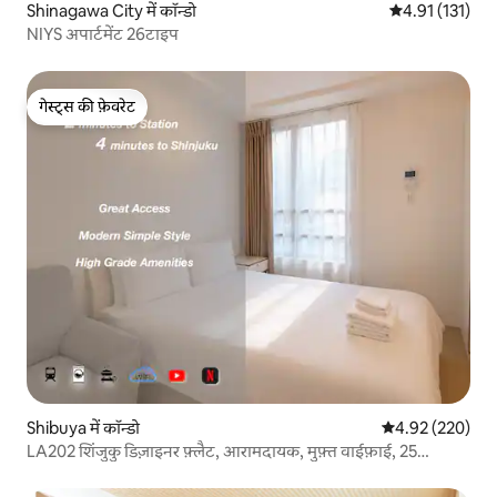
Shinagawa City में कॉन्डो
औसत रेटिंग 5 में स
4.91 (131)
NIYS अपार्टमेंट 26टाइप
गेस्ट्स की फ़ेवरेट
गेस्ट्स की फ़ेवरेट
Shibuya में कॉन्डो
औसत रेटिंग 5 में स
4.92 (220)
LA202 शिंजुकु डिज़ाइनर फ़्लैट, आरामदायक, मुफ़्त वाईफ़ाई, 25
वर्गमीटर