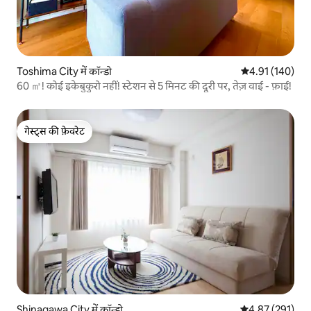
Toshima City में कॉन्डो
औसत रेटिंग 5 में स
4.91 (140)
60 ㎡! कोई इकेबुकुरो नहीं! स्टेशन से 5 मिनट की दूरी पर, तेज़ वाई - फ़ाई!
गेस्ट्स की फ़ेवरेट
गेस्ट्स की फ़ेवरेट
Shinagawa City में कॉन्डो
औसत रेटिंग 5 में स
4.87 (291)