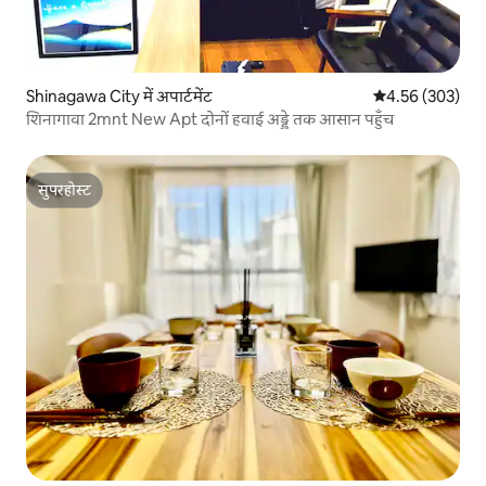
Shinagawa City में अपार्टमेंट
औसत रेटिंग 5 में स
4.56 (303)
शिनागावा 2mnt New Apt दोनों हवाई अड्डे तक आसान पहुँच
सुपरहोस्ट
सुपरहोस्ट