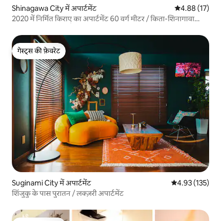
Shinagawa City में अपार्टमेंट
औसत रेटिंग 5 में 
4.88 (17)
2020 में निर्मित किराए का अपार्टमेंट 60 वर्ग मीटर / किता-शिनागावा
स्टेशन से 4 मिनट की पैदल दूरी / शिबुया स्टेशन 5 स्टेशन / शिनागावा
स्टेशन पैदल दूरी पर / हनेदा हवाई अड्डे से सीधी ट्रेन
गेस्ट्स की फ़ेवरेट
गेस्ट्स की फ़ेवरेट
Suginami City में अपार्टमेंट
औसत रेटिंग 5 में स
4.93 (135)
शिंजुकु के पास पुरातन / लक्ज़री अपार्टमेंट