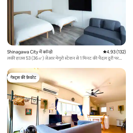
Shinagawa City में कॉन्डो
औसत रेटिंग 5 में स
4.93 (132)
लकी हाउस 53 (36㎡) जेआर मेगुरो स्टेशन से 1 मिनट की पैदल दूरी पर
वेस्ट एग्ज़िट
गेस्ट्स की फ़ेवरेट
गेस्ट्स की फ़ेवरेट