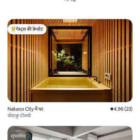
गेस्ट्स की फ़ेवरेट
गेस्ट्स का टॉप फ़ेवरेट
Nakano City में घर
औसत रेटिंग 5 में 
4.96 (23)
योहाकु टोक्यो
सुपरहोस्ट
सुपरहोस्ट