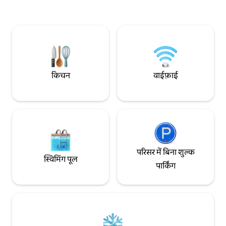
に割り当てのうえご案内いたします。す
बेड एक "नेल" है, जो अच
べてのお部屋は間取り・設備・仕様が同
पीछा करता है।हम आपको
じですので、安心してご予約ください。
भरोसा दिलाते हैं। सुविधा स्टोर, सुपरमार्केट, रेस्तरां,
スーパーマーケットまでは徒歩約1分で、
बार, बेकरी, लॉन्ड्री और
滞在中のお買い物にも便利です。 【 間取
वाले हैं।आप शहर में ठह
り・ベッド】 お部屋は約45㎡の2LDKタ
स्थानीय लोगों की तरह र
イプです。 * ベッドルームA：1.4m幅のダ
लिए सुझाया गया। ✶ हम शिचिजो, क्योटो में सॉना
ブルベッド1台 * ベッドルームB：1.4m幅
विला "द ज़ेन स्पा क्
किचन
वाईफ़ाई
のダブルベッド2台 * 最大宿泊人数：6名
सुविधा के रूप में संचालित करते
ベッドルームAは、扉をすべて開けてリビ
सुविधाएँ कराओके / ReFa 
ングとつなげることも、完全に閉めて独
/ रेफ्रिजरेटर / माइक्र
立した寝室として利用することもできま
वॉशलेट / एयर कंडीशनर
す。 【チェックイン・サービス】 オンラ
■बाथरूम की सुविधाएँ 
インでのセルフチェックインを採用して
रिन्स/बॉडी सोप/टूथब्रश ■बेड की व्यवस्था बेडरूम 
おり、お部屋のドアは暗証番号式です。
1 किंग साइज़ का बेड बे
現地での対面手続きは必要ありません。
परिसर में बिना शुल्क
以下のサービスも承っております。 * 無
स्विमिंग पूल
料の荷物預かり * 空港送迎の手配 * ケーキ
पार्किंग
の予約代行 近隣には日本でも有名なケー
キ店がございます。ご希望の場合は事前
にお問い合わせください。 15泊以上ご宿
泊のお客様には、滞在中1回の無料清掃サ
ービスをご提供します。事前予約制で、
ご希望の日付をご指定いただけます。