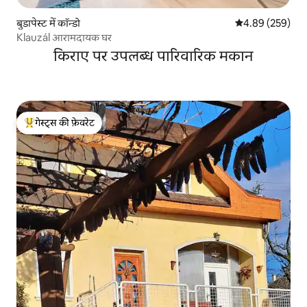
बुडापेस्ट में कॉन्डो
औसत रेटिंग 5 में स
4.89 (259)
Klauzál आरामदायक घर
किराए पर उपलब्ध पारिवारिक मकान
गेस्ट्स की फ़ेवरेट
गेस्ट्स का टॉप फ़ेवरेट