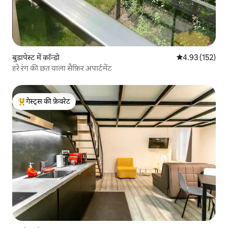
बुडापेस्ट में कॉन्डो
औसत रेटिंग 5 में स
4.93 (152)
हरे रंग की छत वाला सैफ़िर अपार्टमेंट
गेस्ट्स की फ़ेवरेट
गेस्ट्स का टॉप फ़ेवरेट