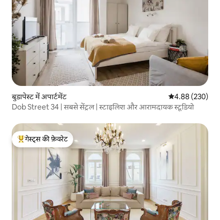
बुडापेस्ट में अपार्टमेंट
औसत रेटिंग 5 में स
4.88 (230)
Dob Street 34 | सबसे सेंट्रल | स्टाइलिश और आरामदायक स्टूडियो
गेस्ट्स की फ़ेवरेट
गेस्ट्स का टॉप फ़ेवरेट