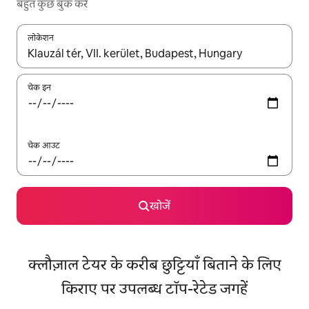
बहुत कुछ बुक करें
लोकेशन
नतीजों के उपलब्ध होने पर, अप और डाउन 'ऐरो की' का इस्तेमाल करके नेविगेट करें
चेक इन
चेक आउट
खोजें
क्लौज़ाल टेयर के करीब छुट्टियाँ बिताने के लिए
किराए पर उपलब्ध टॉप-रेटेड जगहें