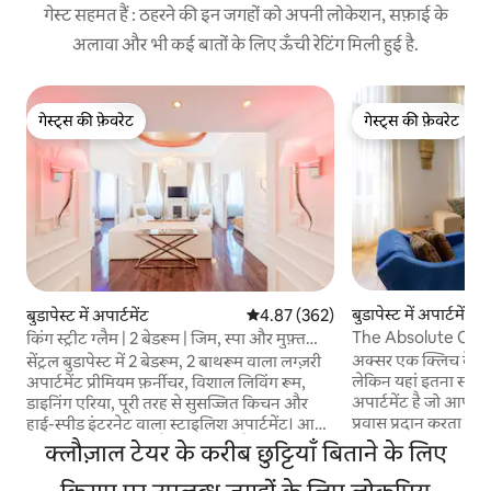
गेस्ट सहमत हैं : ठहरने की इन जगहों को अपनी लोकेशन, सफ़ाई के
अलावा और भी कई बातों के लिए ऊँची रेटिंग मिली हुई है.
गेस्ट्स की फ़ेवरेट
गेस्ट्स की फ़ेवरेट
गेस्ट्स की फ़ेवरेट
गेस्ट्स की फ़ेवरेट
बुडापेस्ट में अपार्टमेंट
बुडापेस्ट में अपार्टमेंट
औसत रेटिंग 5 में से 4.87, 362 समीक्षाएँ
4.87 (362)
The Absolute Center 
किंग स्ट्रीट ग्लैम | 2 बेडरूम | जिम, स्पा और मुफ़्त
बेडरूम
पार्किंग
अक्सर एक क्लिच के रूप
सेंट्रल बुडापेस्ट में 2 बेडरूम, 2 बाथरूम वाला लग्ज़री
लेकिन यहां इतना सच है: 
अपार्टमेंट प्रीमियम फ़र्नीचर, विशाल लिविंग रूम,
अपार्टमेंट है जो आपको वा
डाइनिंग एरिया, पूरी तरह से सुसज्जित किचन और
प्रवास प्रदान करता है।
हाई-स्पीड इंटरनेट वाला स्टाइलिश अपार्टमेंट। आस-
एक आधुनिक - दिन के उ
पास बेहतरीन रेस्टोरेंट, कैफ़े और बार हैं — शहर का
क्लौज़ाल टेयर के करीब छुट्टियाँ बिताने के लिए
सकते हैं, जिन्होंने 20 व
मज़ा लेने के लिए एकदम सही ठिकाना। 🐾 पालतू
अपनी अल्ट्रा - हाई छ
जानवरों का स्वागत है: सिर्फ़ एक कुत्ता, पालतू जानवर