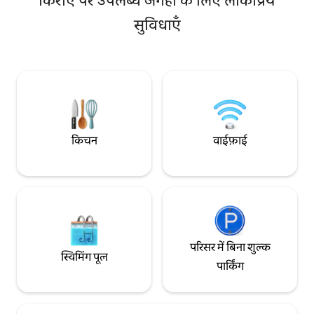
किराए पर उपलब्ध जगहों के लिए लोकप्रिय
के साथ हमारे जैसे इन अ
का शुल्क €30। 🅿️ अपार्टमेंट से 150 मीटर दूर निजी
सुविधाएँ
था। बुडापेस्ट और यूरोप
गैराज पार्किंग। 2 रातों की बुकिंग के लिए €150/रात
इसके समकालीन प्रतिद्वं
से ज़्यादा की बुकिंग पर स्पा और जिम (600 मीटर
लिए यह अल्ट्रा हाई - एं
दूर) का मुफ़्त ऐक्सेस। 🛗 दूसरी मंज़िल, लिफ़्ट की
में वापस आ गया।
सुविधा उपलब्ध
किचन
वाईफ़ाई
परिसर में बिना शुल्क
स्विमिंग पूल
पार्किंग