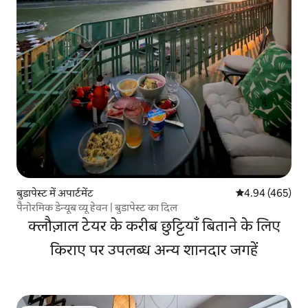
बुडापेस्ट में अपार्टमेंट
औसत रेटिंग 5 में स
4.94 (465)
पैनोरमिक डेन्यूब व्यू हेवन | बुडापेस्ट का दिल
क्लौज़ाल टेयर के करीब छुट्टियाँ बिताने के लिए
किराए पर उपलब्ध अन्य शानदार जगहें