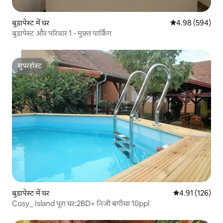
बुडापेस्ट में घर
औसत रेटिंग 5 में स
4.98 (594)
बुडापेस्ट और परिवार 1 - मुफ़्त पार्किंग
सुपरहोस्ट
सुपरहोस्ट
बुडापेस्ट में घर
औसत रेटिंग 5 में स
4.91 (126)
Cosy_ Island पूरा घर:2BD+ निजी बगीचा 10ppl