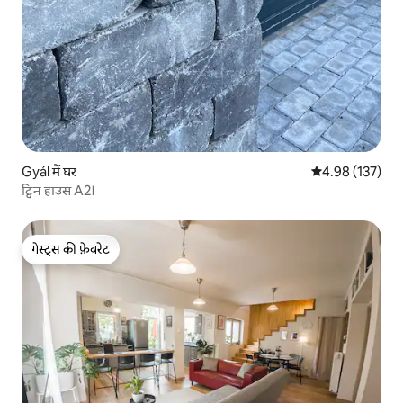
Gyál में घर
औसत रेटिंग 5 में स
4.98 (137)
ट्विन हाउस A2।
गेस्ट्स की फ़ेवरेट
गेस्ट्स की फ़ेवरेट