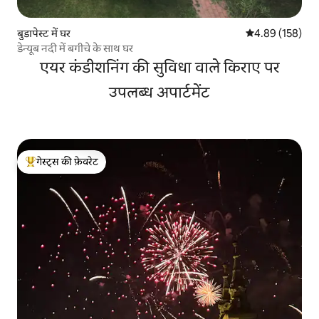
बुडापेस्ट में घर
औसत रेटिंग 5 में स
4.89 (158)
डेन्यूब नदी में बगीचे के साथ घर
एयर कंडीशनिंग की सुविधा वाले किराए पर
उपलब्ध अपार्टमेंट
गेस्ट्स की फ़ेवरेट
गेस्ट्स का टॉप फ़ेवरेट