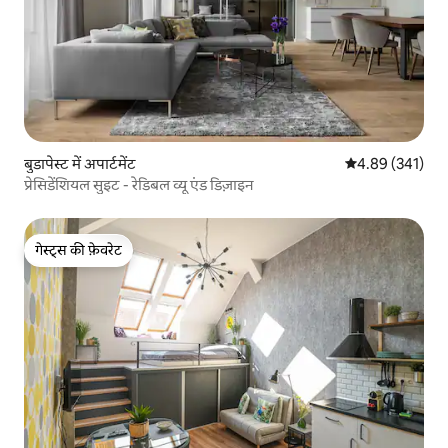
बुडापेस्ट में अपार्टमेंट
औसत रेटिंग 5 में स
4.89 (341)
प्रेसिडेंशियल सुइट - रेडिबल व्यू एंड डिज़ाइन
गेस्ट्स की फ़ेवरेट
गेस्ट्स की फ़ेवरेट