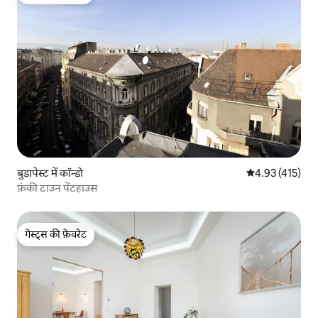
बुडापेस्ट में कॉन्डो
औसत रेटिंग 5 में स
4.93 (415)
फ़ंकी टाउन पेंटहाउस
गेस्ट्स की फ़ेवरेट
गेस्ट्स की फ़ेवरेट