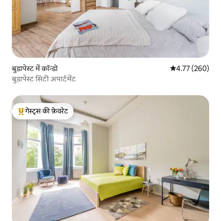
बुडापेस्ट में कॉन्डो
औसत रेटिंग 5 में स
4.77 (260)
बुडापेस्ट सिटी अपार्टमेंट
गेस्ट्स की फ़ेवरेट
गेस्ट्स का टॉप फ़ेवरेट