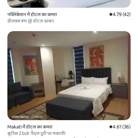
पब्लिकेशन में होटल का कमरा
औसत रेटिंग 5 में 
4.79 (42)
डीलक्स रूम @ होटल डरबन
Makati में होटल का कमरा
औसत रेटिंग 5 में 
4.61 (36)
बुटीक 2 bdr पैदल दूरी पर मकाती!