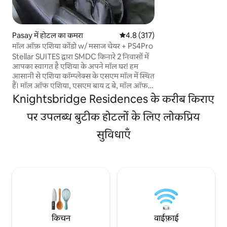
मेहमान कमरों में फ़्लैट-
एक सेफ़्टी डिपॉज़िट बॉक्स मौजू
का ऐक्सेस मेहमानों क
Pasay में होटल का कमरा
औसत रेटिंग 5 में से 4.8, 317 समीक्षाएँ
4.8 (317)
अपना खाना खुद बनाने 
मॉल ऑफ़ एशिया कोंडो w/ मसाज चेयर + PS4Pro
खाने-पीने के खर्च में
Stellar SUITES द्वारा SMDC किनारे 2 निवासों में
दौरान बिलकुल घर जैस
आपका स्वागत है एशिया के अपने मॉल घर! हम
शानदार तरीका है।
आसानी से एशिया कॉम्प्लेक्स के एसएम मॉल में स्थित
हैं। मॉल ऑफ एशिया, एसएम बाय द बे, मॉल ऑफ
एशिया एरिना और भोजन, खरीदारी और मनोरंजन
Knightsbridge Residences के करीब किराए
केंद्रों की एक विस्तृत श्रृंखला से कुछ पैदल दूरी पर।
NAIAX के माध्यम से अंतर्राष्ट्रीय हवाई अड्डों के लिए
पर उपलब्ध बुटीक होटलों के लिए लोकप्रिय
भी सुलभ इन सभी रोमांचक गतिविधियों का आनंद
सुविधाएँ
लें, और तारकीय सुइट्स के लिए घर आओ! आराम से
रहें क्योंकि हम आपको अपने लक्जरी तारकीय
मालिश कुर्सी और प्लेस्टेशन गेम के साथ पूरी तरह से
अपने प्रवास का आनंद लेने के लिए लाड़ प्यार करते हैं
किचन
वाईफ़ाई