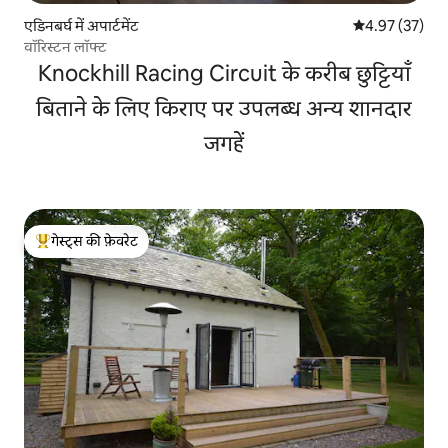
एडिनबर्घ में अपार्टमेंट
औसत रेटिंग 5 में 
4.97 (37)
वॉरिस्टन लॉफ्ट
Knockhill Racing Circuit के करीब छुट्टियाँ
बिताने के लिए किराए पर उपलब्ध अन्य शानदार
जगहें
गेस्ट्स की फ़ेवरेट
गेस्ट्स का टॉप फ़ेवरेट