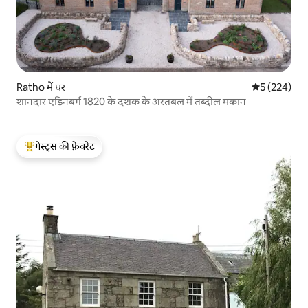
Ratho में घर
औसत रेटिंग 5 मे
5 (224)
शानदार एडिनबर्ग 1820 के दशक के अस्तबल में तब्दील मकान
गेस्ट्स की फ़ेवरेट
गेस्ट्स का टॉप फ़ेवरेट