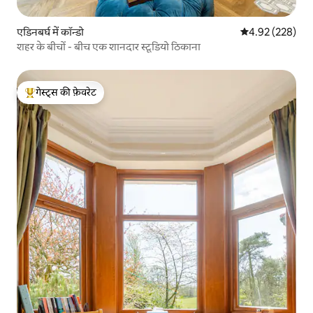
एडिनबर्घ में कॉन्डो
औसत रेटिंग 5 में स
4.92 (228)
शहर के बीचों - बीच एक शानदार स्टूडियो ठिकाना
गेस्ट्स की फ़ेवरेट
गेस्ट्स का टॉप फ़ेवरेट