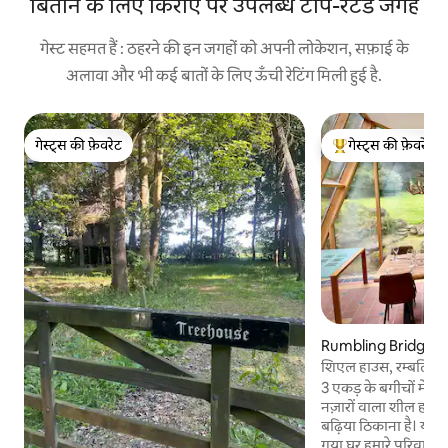
बिताने के लिए किराए पर उपलब्ध टॉप-रेटेड जगहें
गेस्ट सहमत हैं : ठहरने की इन जगहों को अपनी लोकेशन, सफ़ाई के
अलावा और भी कई बातों के लिए ऊँची रेटिंग मिली हुई है.
गेस्ट्स की फ़ेवरेट
गेस्ट्स की फ़ेवरेट
गेस्ट्स की फ़ेवरेट
गेस्ट्स का टॉप फ़ेवरेट
Rumbling Bridge में
शिएल हाउस, रम्बलिंग ब
3 एकड़ के बगीचों में 
नज़ारों वाला शील हाउ
बढ़िया ठिकाना है। यह खासतौर पर डिज़ाइन किया
गया घर हमारे परिवार न