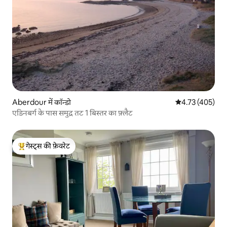
Aberdour में कॉन्डो
औसत रेटिंग 5 में स
4.73 (405)
एडिनबर्ग के पास समुद्र तट 1 बिस्तर का फ़्लैट
गेस्ट्स की फ़ेवरेट
गेस्ट्स का टॉप फ़ेवरेट