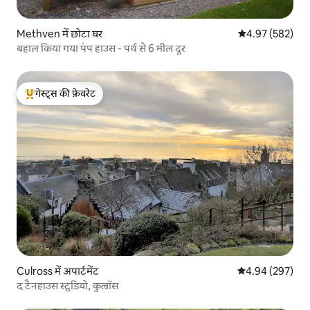
Methven में छोटा घर
औसत रेटिंग 5 में स
4.97 (582)
बहाल किया गया पंप हाउस - पर्थ से 6 मील दूर
गेस्ट्स की फ़ेवरेट
गेस्ट्स का टॉप फ़ेवरेट
Culross में अपार्टमेंट
औसत रेटिंग 5 में स
4.94 (297)
द टैनहाउस स्टूडियो, कुल्रॉस