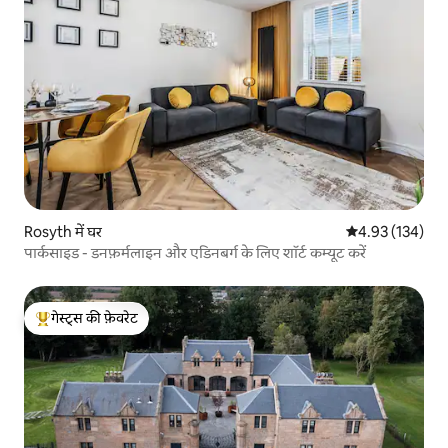
Rosyth में घर
औसत रेटिंग 5 में स
4.93 (134)
पार्कसाइड - डनफ़र्मलाइन और एडिनबर्ग के लिए शॉर्ट कम्यूट करें
गेस्ट्स की फ़ेवरेट
गेस्ट्स का टॉप फ़ेवरेट