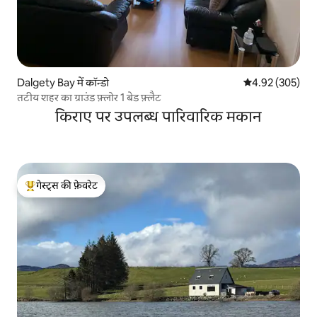
Dalgety Bay में कॉन्डो
औसत रेटिंग 5 में स
4.92 (305)
तटीय शहर का ग्राउंड फ़्लोर 1 बेड फ़्लैट
किराए पर उपलब्ध पारिवारिक मकान
गेस्ट्स की फ़ेवरेट
गेस्ट्स का टॉप फ़ेवरेट