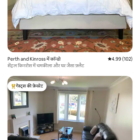
Perth and Kinross में कॉन्डो
औसत रेटिंग 5 में स
4.99 (102)
सेंट्रल किनरोस में चमकीला और घर जैसा फ़्लैट
गेस्ट्स की फ़ेवरेट
गेस्ट्स का टॉप फ़ेवरेट