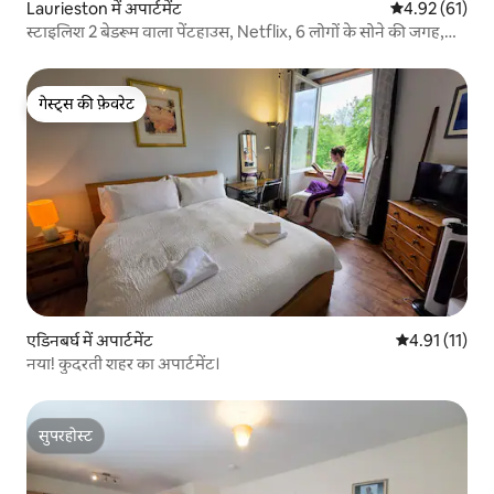
Laurieston में अपार्टमेंट
औसत रेटिंग 5 में 
4.92 (61)
स्टाइलिश 2 बेडरूम वाला पेंटहाउस, Netflix, 6 लोगों के सोने की जगह,
पालतू जानवर
गेस्ट्स की फ़ेवरेट
गेस्ट्स की फ़ेवरेट
एडिनबर्घ में अपार्टमेंट
औसत रेटिंग 5 में
4.91 (11)
नया! कुदरती शहर का अपार्टमेंट।
सुपरहोस्ट
सुपरहोस्ट