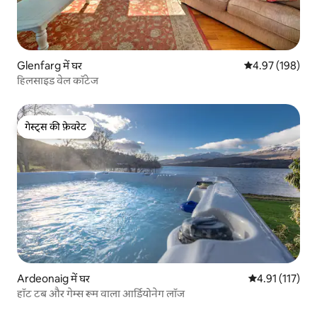
Glenfarg में घर
औसत रेटिंग 5 में स
4.97 (198)
हिलसाइड वेल कॉटेज
गेस्ट्स की फ़ेवरेट
गेस्ट्स की फ़ेवरेट
Ardeonaig में घर
औसत रेटिंग 5 में स
4.91 (117)
हॉट टब और गेम्स रूम वाला आर्डियोनेग लॉज