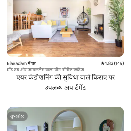
Blairadam में घर
औसत रेटिंग 5 में स
4.83 (149)
हॉट टब और फ़ायरप्लेस वाला ग्रीन नॉनीज़ कॉटेज
एयर कंडीशनिंग की सुविधा वाले किराए पर
उपलब्ध अपार्टमेंट
सुपरहोस्ट
सुपरहोस्ट