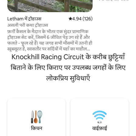
के लिए बनवाया था और
माहौल देने के लिए सजा
एडवेंचर करने वालों, कपल
Letham में ट्रीहाउस
औसत रेटिंग 5 में से 4.94, 126 समीक्षाएँ
4.94 (126)
और समूहों के लिए सही होगी। बीचों-बी
असली परी कथा ट्रीहाउस
एडिनबर्ग, ग्लासगो, पर्थ 
फ़र्नी कैसल के मैदान के भीतर एक सुंदर प्रामाणिक
घंटे की ड्राइव की दूरी 
ट्रीहाउस सेट करें, जिसमें 6 जीवित पेड़ उग रहे हैं और
पैदल चलने वालों और स्
फलते - फूल रहे हैं। यह जगह सभी मौसमों में उतनी ही
के लिए एक आदर्श ठिका
खूबसूरत है, खासतौर पर सर्दियों में यहाँ का माहौल
बहुत ही आरामदायक होता है, क्योंकि यहाँ दो लोगों
Knockhill Racing Circuit के करीब छुट्टियाँ
के लिए बने फ़्रीस्टैंडिंग बाथरूम में हीटिंग की सुविधा है
और खूब सारा गर्म पानी भी उपलब्ध है। 5 सितारा
बिताने के लिए किराए पर उपलब्ध जगहों के लिए
बेडरूम की सभी सुविधाओं के साथ, दूसरी मंजिल पर
लोकप्रिय सुविधाएँ
एक बड़ा फ़्रीस्टैंडिंग बाथरूम, जिसमें एक छोटी सी
बालकनी है, जो आश्चर्यजनक ग्रामीण इलाकों के दृश्यों
के साथ है, यह वास्तव में एक परीकथा की तरह
महसूस करता है बस अपने पसंदीदा बुलबुले लाना
याद रखें...
किचन
वाईफ़ाई