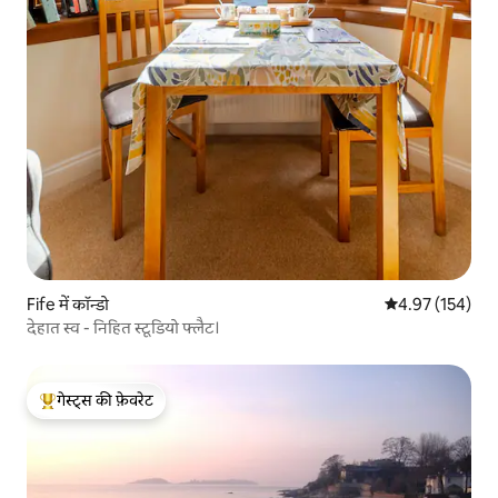
Fife में कॉन्डो
औसत रेटिंग 5 में स
4.97 (154)
देहात स्व - निहित स्टूडियो फ्लैट।
गेस्ट्स की फ़ेवरेट
गेस्ट्स का टॉप फ़ेवरेट