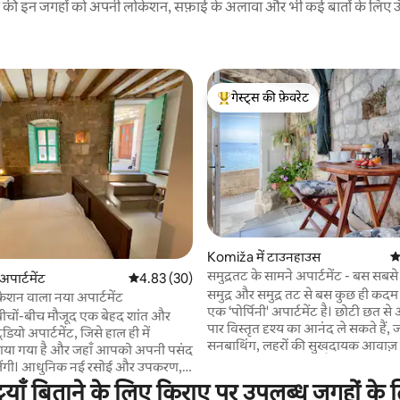
रने की इन जगहों को अपनी लोकेशन, सफ़ाई के अलावा और भी कई बातों के लिए ऊँची
गेस्ट्स की फ़ेवरेट
गेस्ट्स का टॉप फ़ेवरेट
 समीक्षाएँ
Komiža में टाउनहाउस
औ
समुद्रतट के सामने अपार्टमेंट - बस सबस
पार्टमेंट
औसत रेटिंग 5 में से 4.83, 30 समीक्षाएँ
4.83 (30)
लोकेशन
समुद्र और समुद्र तट से बस कुछ ही कदम 
बेहतरीन लोकेशन वाला नया अपार्टमेंट
एक ‘पोर्पिनी' अपार्टमेंट है। छोटी छत से
बीचों-बीच मौजूद एक बेहद शांत और
पार विस्तृत दृश्य का आनंद ले सकते हैं,
ूडियो अपार्टमेंट, जिसे हाल ही में
सनबाथिंग, लहरों की सुखदायक आवाज़ स
या गया है और जहाँ आपको अपनी पसंद
या बस आराम कर सकते हैं, छाया में, एक 
मिलेंगी। आधुनिक नई रसोई और उपकरण,
गिलास के साथ। इस छोटे और आरामदायक स्टूडियो
ी एयर कंडीशनिंग (पोर्टेबल नहीं) और
टियाँ बिताने के लिए किराए पर उपलब्ध जगहों के 
अपार्टमेंट में वह सब कुछ है जो आपको अप