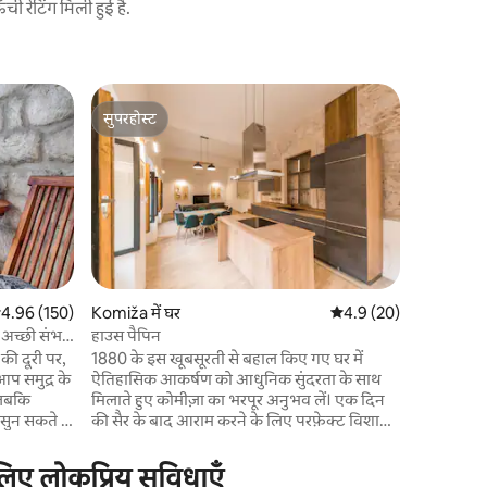
 रेटिंग मिली हुई है.
Komiža में 
सुपरहोस्ट
गेस्ट्स
रूडी सीसाइड
सुपरहोस्ट
गेस्ट्स का
हमारा घर स
के पास और शहर 
में दो कमरे ह
अपार्टमेंट
और एक शौचा
टीवी, एक व
कंडीशनिंग ह
खुले समुद्र 
सत रेटिंग 5 में से 4.96, 150 समीक्षाएँ
4.96 (150)
Komiža में घर
औसत रेटिंग 5 में से 4.9, 2
4.9 (20)
उनका घर स
े अच्छी संभव
हाउस पैपिन
सार्वजनिक प
की दूरी पर,
1880 के इस खूबसूरती से बहाल किए गए घर में
 आप समुद्र के
ऐतिहासिक आकर्षण को आधुनिक सुंदरता के साथ
 जबकि
मिलाते हुए कोमीज़ा का भरपूर अनुभव लें। एक दिन
ुन सकते हैं
की सैर के बाद आराम करने के लिए परफ़ेक्ट विशाल
शांत पेय के
निजी छत का आनंद लें। आदर्श रूप से कोमीज़ा के
केंद्र में स्थित, आप निकटतम समुद्र तट से बस 70
लिए लोकप्रिय सुविधाएँ
नी छुट्टी के
मीटर की दूरी पर हैं और जीवंत कैफ़े, रेस्तरां और