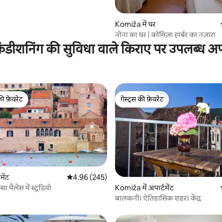
Komiža में घर
नोना का घर | कोमिज़ा हार्बर का नज़ारा
ंडीशनिंग की सुविधा वाले किराए पर उपलब्ध अपार
की फ़ेवरेट
गेस्ट्स की फ़ेवरेट
टॉप फ़ेवरेट
गेस्ट्स की फ़ेवरेट
मेंट
औसत रेटिंग 5 में से 4.96, 245 समीक्षाएँ
4.96 (245)
सा पैलेस में स्टूडियो
 समीक्षाएँ
Komiža में अपार्टमेंट
बालकनी। ऐतिहासिक शहर। केंद्र