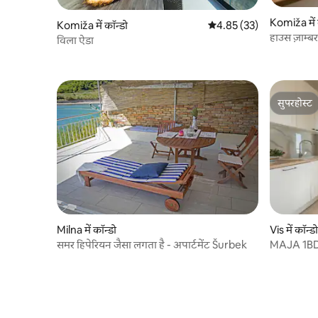
Komiža में 
Komiža में कॉन्डो
औसत रेटिंग 5 में से 4.85, 33
4.85 (33)
हाउस ज़ाम्बर
विला ऐडा
सुपरहोस्ट
सुपरहोस्ट
Milna में कॉन्डो
Vis में कॉन्डो
समर हिपेरियन जैसा लगता है - अपार्टमेंट Šurbek
MAJA 1BD