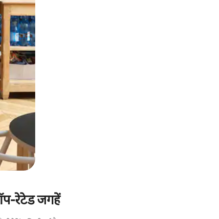
प-रेटेड जगहें