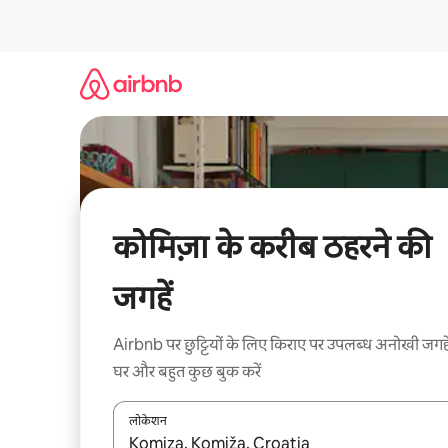
इसे
छोड़कर
सीधा
कॉन्टेंट
पर
जाएँ
कोमिज़ा के करीब ठहरने की
जगहें
Airbnb पर छुट्टियों के लिए किराए पर उपलब्ध अनोखी जगहे
घर और बहुत कुछ बुक करें
लोकेशन
नतीजों के उपलब्ध होने पर, अप और डाउन 'ऐरो की' का इस्तेमाल 