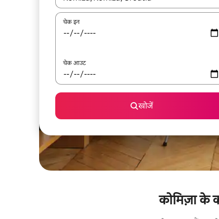
चेक इन
चेक आउट
खोजें
कोमिज़ा के क