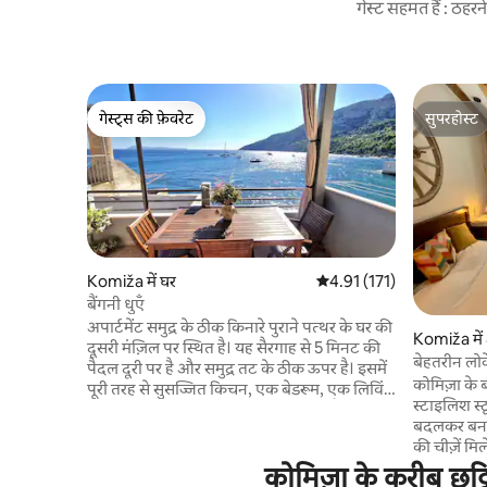
गेस्ट सहमत हैं : ठह
गेस्ट्स की फ़ेवरेट
सुपरहोस्ट
गेस्ट्स की फ़ेवरेट
सुपरहोस्ट
Komiža में घर
औसत रेटिंग 5 में से 4.91, 171
4.91 (171)
बैंगनी धुएँ
अपार्टमेंट समुद्र के ठीक किनारे पुराने पत्थर के घर की
Komiža में अ
दूसरी मंज़िल पर स्थित है। यह सैरगाह से 5 मिनट की
पैदल दूरी पर है और समुद्र तट के ठीक ऊपर है। इसमें
कोमिज़ा के 
पूरी तरह से सुसज्जित किचन, एक बेडरूम, एक लिविंग
स्टाइलिश स्ट
रूम, एक बाथरूम और एक निजी बालकनी है, जिसमें
बदलकर बना
समुद्र और बिसेवो द्वीप का नज़ारा नज़र आ रहा है। यह
की चीज़ें 
बेडरूम में एलसीडी टीवी, एयर कंडीशन, वाई - फ़ाई,
नई शक्तिशाल
कोमिज़ा के करीब छुट्
सीलिंग फैन से लैस है (अगर ज़रूरी हो तो सर्दियों के