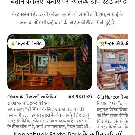
बिताने के लिए किराए पर उपलब्ध टॉप-रेटेड जगहें
गेस्ट सहमत हैं : ठहरने की इन जगहों को अपनी लोकेशन, सफ़ाई के
अलावा और भी कई बातों के लिए ऊँची रेटिंग मिली हुई है.
गेस्ट्स की फ़ेवरेट
गेस्ट्स की फ़ेवरेट
गेस्ट्स का टॉप फ़ेवरेट
गेस्ट्स का टॉप फ़ेवरेट
Olympia में लकड़ी का केबिन
औसत रेटिंग 5 में से 4.98, 193 समीक्षाएँ
4.98 (193)
Gig Harbor में बोट
साउंड पर वॉटरफ़्रंट केबिन
विशाल 46'यॉट: लक्ज़र
अगर आप “ग्लैम्पिंग” के लिए एक शांत जगह की
ब्लू गूज़ ऐतिहासिक बाबि
तलाश में हैं, तो हमारा खास केबिन आपके लिए सही
जो गिग हार्बर की पैदल दूरी पर है। गिग 
जगह है। केबिन छोटा और आरामदायक है। यह पानी
गिर्द पैडल लगाने के लिए
के ठीक बीच में है, जहाँ आप कायाक, पैडल बोर्ड और
दोपहर के भोजन के लिए ज
कैनो का इस्तेमाल कर सकते हैं। इसमें ऊपर वाले
एंथनी के समुद्री भोजन
Kopachuck State Park के करीब छुट्टियाँ