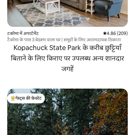
टकोमा में अपार्टमेंट
औसत रेटिंग 5 में स
4.86 (209)
टैकोमा के पास 3 बेडरूम वाला घर | समूहों के लिए आरामदायक ठिकाना
Kopachuck State Park के करीब छुट्टियाँ
बिताने के लिए किराए पर उपलब्ध अन्य शानदार
जगहें
गेस्ट्स की फ़ेवरेट
गेस्ट्स का टॉप फ़ेवरेट