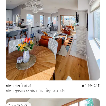
बीकन हिल में कॉन्डो
औसत रेटिंग 5 में स
4.99 (241)
बीकन लुकआउट/ मॉडर्न मिड - सेंचुरी टाउनहोम
गेस्ट्स की फ़ेवरेट