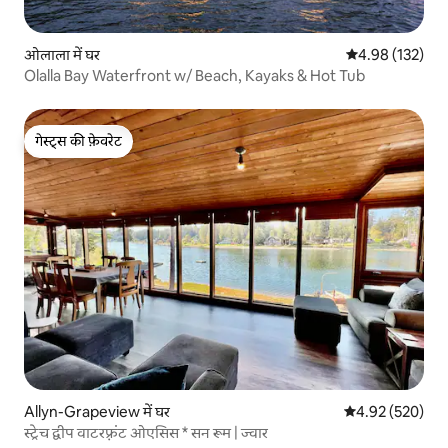
ओलाला में घर
औसत रेटिंग 5 में स
4.98 (132)
Olalla Bay Waterfront w/ Beach, Kayaks & Hot Tub
गेस्ट्स की फ़ेवरेट
गेस्ट्स की फ़ेवरेट
Allyn-Grapeview में घर
औसत रेटिंग 5 में स
4.92 (520)
स्ट्रेच द्वीप वाटरफ़्रंट ओएसिस * सन रूम | ज्वार