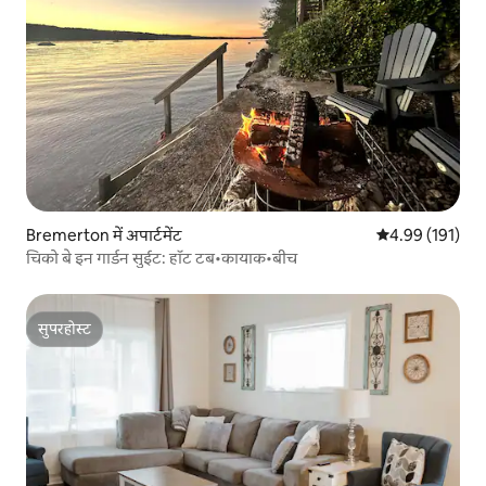
Bremerton में अपार्टमेंट
औसत रेटिंग 5 में स
4.99 (191)
चिको बे इन गार्डन सुईट: हॉट टब•कायाक•बीच
सुपरहोस्ट
सुपरहोस्ट