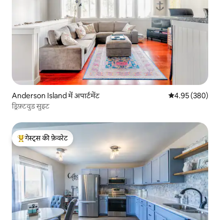
Anderson Island में अपार्टमेंट
औसत रेटिंग 5 में स
4.95 (380)
ड्रिफ़्टवुड सुइट
गेस्ट्स की फ़ेवरेट
गेस्ट्स का टॉप फ़ेवरेट