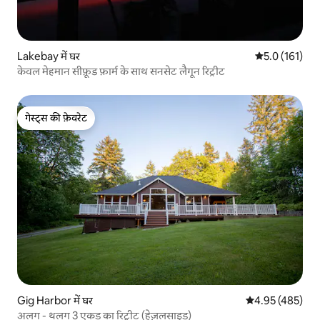
Lakebay में घर
औसत रेटिंग 5 में
5.0 (161)
केवल मेहमान सीफ़ूड फ़ार्म के साथ सनसेट लैगून रिट्रीट
गेस्ट्स की फ़ेवरेट
गेस्ट्स की फ़ेवरेट
Gig Harbor में घर
औसत रेटिंग 5 में स
4.95 (485)
अलग - थलग 3 एकड़ का रिट्रीट (हेज़लसाइड)