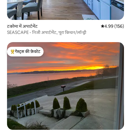
टकोमा में अपार्टमेंट
औसत रेटिंग 5 में स
4.99 (156)
SEASCAPE - निजी अपार्टमेंट, पूरा किचन/लॉन्ड्री
गेस्ट्स की फ़ेवरेट
गेस्ट्स का टॉप फ़ेवरेट