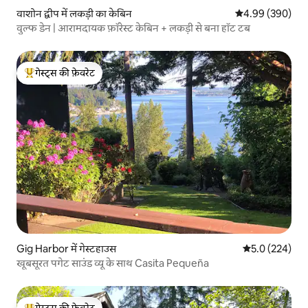
वाशोन द्वीप में लकड़ी का केबिन
औसत रेटिंग 5 में स
4.99 (390)
वुल्फ डेन | आरामदायक फ़ॉरेस्ट केबिन + लकड़ी से बना हॉट टब
गेस्ट्स की फ़ेवरेट
गेस्ट्स का टॉप फ़ेवरेट
Gig Harbor में गेस्टहाउस
औसत रेटिंग 5 में 
5.0 (224)
खूबसूरत पगेट साउंड व्यू के साथ Casita Pequeña