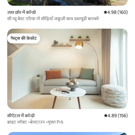
उत्तर छोर में कॉन्डो
औसत रेटिंग 5 में स
4.98 (160)
सी व्यू बेस्ट एरिया नो सीढ़ियाँ जकूज़ी बाथ डब्ल्यूडी बाल्को
गेस्ट्स की फ़ेवरेट
गेस्ट्स की फ़ेवरेट
सीऐटल में कॉन्डो
औसत रेटिंग 5 में स
4.89 (156)
ब्राइट लॉफ़्ट •बेलटाउन •मुफ़्त Prk