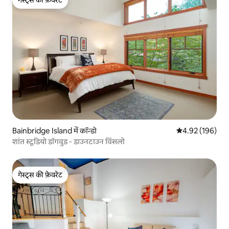
गेस्ट्स की फ़ेवरेट
Bainbridge Island में कॉन्डो
औसत रेटिंग 5 में स
4.92 (196)
शांत स्टूडियो डॉगवुड - डाउनटाउन विंसलो
गेस्ट्स की फ़ेवरेट
गेस्ट्स की फ़ेवरेट