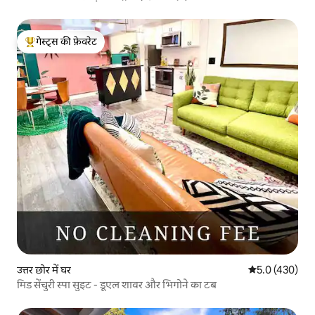
गेस्ट्स की फ़ेवरेट
गेस्ट्स का टॉप फ़ेवरेट
उत्तर छोर में घर
औसत रेटिंग 5 में 
5.0 (430)
मिड सेंचुरी स्पा सुइट - डूएल शावर और भिगोने का टब