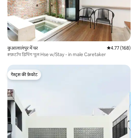
कुआलालंपुर में घर
औसत रेटिंग 5 में स
4.77 (168)
रूफ़टॉप डिपिंग पूल Hse w/Stay - in male Caretaker
गेस्ट्स की फ़ेवरेट
गेस्ट्स की फ़ेवरेट