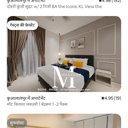
कुआलालंपुर में अपार्टमेंट
औसत रेटिंग 5 में स
4.96 (192)
दोहरी कुंजी सुइट w/ 2 निजी BA the Iconic KL View the
गेस्ट्स की फ़ेवरेट
गेस्ट्स की फ़ेवरेट
कुआलालंपुर में अपार्टमेंट
औसत रेटिंग 5 में 
4.95 (19)
मोंट कियारा लक्ज़री 1 बेडरूम 1 -2 पैक्स
सुपरहोस्ट
सुपरहोस्ट