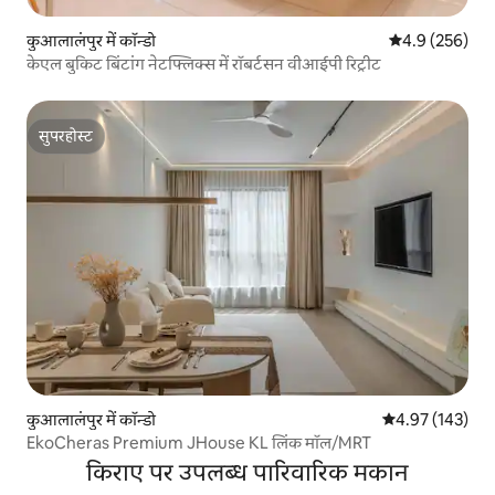
कुआलालंपुर में कॉन्डो
औसत रेटिंग 5 में 
4.9 (256)
केएल बुकिट बिंटांग नेटफ्लिक्स में रॉबर्टसन वीआईपी रिट्रीट
सुपरहोस्ट
सुपरहोस्ट
कुआलालंपुर में कॉन्डो
औसत रेटिंग 5 में स
4.97 (143)
EkoCheras Premium JHouse KL लिंक मॉल/MRT
किराए पर उपलब्ध पारिवारिक मकान