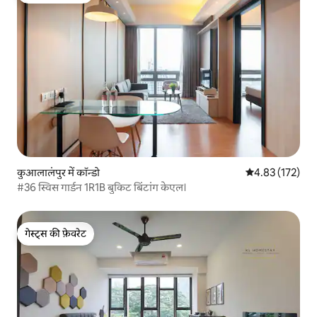
कुआलालंपुर में कॉन्डो
औसत रेटिंग 5 में स
4.83 (172)
#36 स्विस गार्डन 1R1B बुकिट बिंटांग केएल।
गेस्ट्स की फ़ेवरेट
गेस्ट्स की फ़ेवरेट