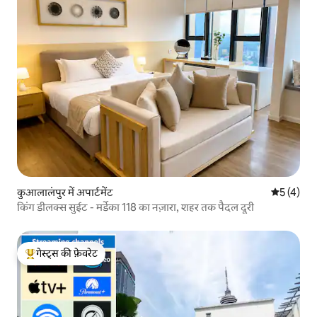
कुआलालंपुर में अपार्टमेंट
औसत रेटिंग 5
5 (4)
किंग डीलक्स सुईट - मर्डेका 118 का नज़ारा, शहर तक पैदल दूरी
गेस्ट्स की फ़ेवरेट
गेस्ट्स का टॉप फ़ेवरेट