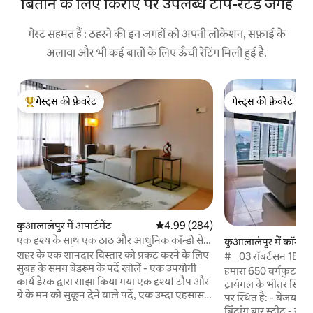
बिताने के लिए किराए पर उपलब्ध टॉप-रेटेड जगहें
गेस्ट सहमत हैं : ठहरने की इन जगहों को अपनी लोकेशन, सफ़ाई के
अलावा और भी कई बातों के लिए ऊँची रेटिंग मिली हुई है.
गेस्ट्स की फ़ेवरेट
गेस्ट्स की फ़ेवरेट
गेस्ट्स का टॉप फ़ेवरेट
गेस्ट्स की फ़ेवरेट
कुआलालंपुर में अपार्टमेंट
औसत रेटिंग 5 में से 4.99, 284 समीक्षाएँ
4.99 (284)
एक दृश्य के साथ एक ठाठ और आधुनिक कॉन्डो से
कुआलालंपुर में कॉन्डो
ट्विन टॉवर की सैर करें
शहर के एक शानदार विस्तार को प्रकट करने के लिए
# _03 रॉबर्टसन 1BR ब
सुबह के समय बेडरूम के पर्दे खोलें - एक उपयोगी
हमारा 650 वर्गफुट सुइट
कार्य डेस्क द्वारा साझा किया गया एक दृश्य। टौप और
ट्रायंगल के भीतर स्थित है! 5 -10 मिनट की पैदल
ग्रे के मन को सुकून देने वाले पर्दे, एक उम्दा एहसास
पर स्थित है: - बेजया ट
को बनाए रखते हैं। आधुनिक बाथरूम और किचन के
बिंटांग बार स्ट्रीट - जा