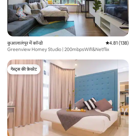
कुआलालंपुर में कॉन्डो
औसत रेटिंग 5 में स
4.81 (138)
Greenview Homey Studio | 200mbpsWifi&Netflix
गेस्ट्स की फ़ेवरेट
गेस्ट्स की फ़ेवरेट