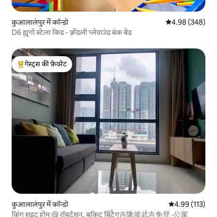
कुआलालंपुर में कॉन्डो
औसत रेटिंग 5 में स
4.98 (348)
D6 ह्यूगो स्टेला किड - फ़्रेंडली प्लेग्राउंड बंक बेड
गेस्ट्स की फ़ेवरेट
गेस्ट्स का टॉप फ़ेवरेट
कुआलालंपुर में कॉन्डो
औसत रेटिंग 5 में स
4.99 (113)
किंग सुइट होम @ रॉबर्टसन, बुकिट बिंटैग吉隆坡武吉免登 ·公寓