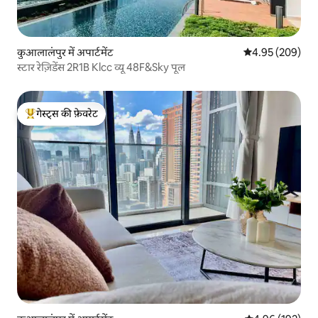
कुआलालंपुर में अपार्टमेंट
औसत रेटिंग 5 में स
4.95 (209)
स्टार रेज़िडेंस 2R1B Klcc व्यू 48F&Sky पूल
गेस्ट्स की फ़ेवरेट
गेस्ट्स का टॉप फ़ेवरेट