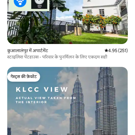
कुआलालंपुर में अपार्टमेंट
औसत रेटिंग 5 में स
4.95 (251)
स्टाइलिश पेंटहाउस - परिवार के पुनर्मिलन के लिए एकदम सही
गेस्ट्स की फ़ेवरेट
गेस्ट्स की फ़ेवरेट