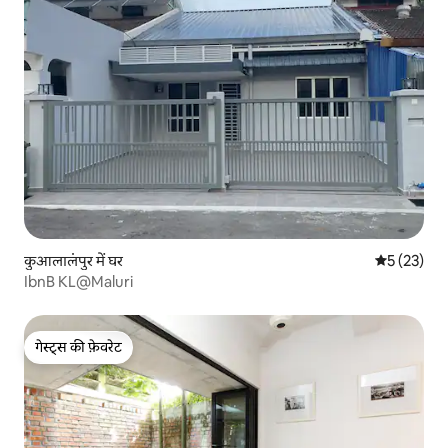
कुआलालंपुर में घर
औसत रेटिंग 5 
5 (23)
IbnB KL@Maluri
गेस्ट्स की फ़ेवरेट
गेस्ट्स की फ़ेवरेट