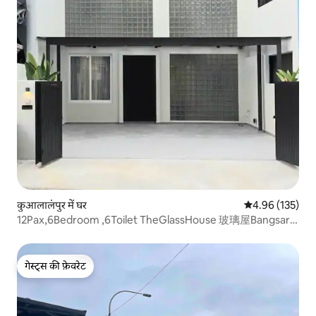
कुआलालंपुर में घर
औसत रेटिंग 5 में स
4.96 (135)
12Pax,6Bedroom ,6Toilet TheGlassHouse 玻璃屋Bangsar
KL
गेस्ट्स की फ़ेवरेट
गेस्ट्स की फ़ेवरेट