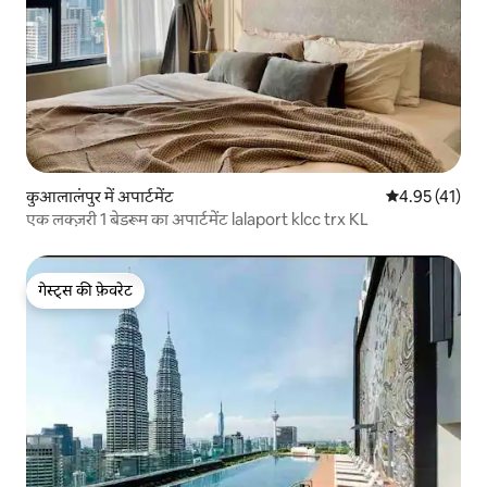
कुआलालंपुर में अपार्टमेंट
औसत रेटिंग 5 में 
4.95 (41)
एक लक्ज़री 1 बेडरूम का अपार्टमेंट lalaport klcc trx KL
गेस्ट्स की फ़ेवरेट
गेस्ट्स की फ़ेवरेट