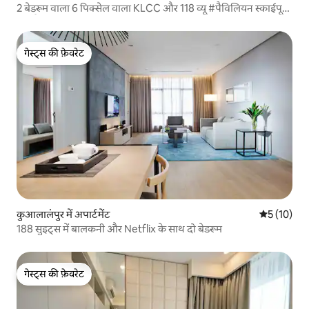
2 बेडरूम वाला 6 पिक्सेल वाला KLCC और 118 व्यू #पैविलियन स्काईपूल
और फ़ैमिली के पास
गेस्ट्स की फ़ेवरेट
गेस्ट्स की फ़ेवरेट
कुआलालंपुर में अपार्टमेंट
औसत रेटिंग 5 
5 (10)
188 सुइट्स में बालकनी और Netflix के साथ दो बेडरूम
गेस्ट्स की फ़ेवरेट
गेस्ट्स की फ़ेवरेट