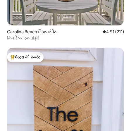
Carolina Beach में अपार्टमेंट
औसत रेटिंग 5 में स
4.91 (211)
किनारे पर एक तोड़ो!
गेस्ट्स की फ़ेवरेट
गेस्ट्स का टॉप फ़ेवरेट