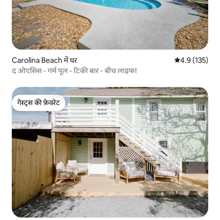
Carolina Beach में घर
औसत रेटिंग 5 में 
4.9 (135)
द ओएसिस - गर्म पूल - टिकी बार - बीच लाइफ!
गेस्ट्स की फ़ेवरेट
गेस्ट्स की फ़ेवरेट