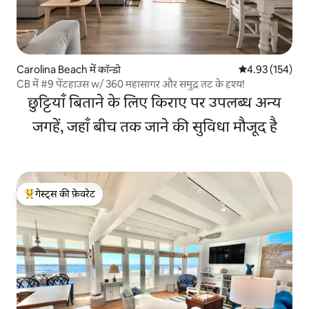
Carolina Beach में कॉन्डो
औसत रेटिंग 5 में स
4.93 (154)
CB में #9 पेंटहाउस w/ 360 महासागर और समुद्र तट के दृश्य!
छुट्टियाँ बिताने के लिए किराए पर उपलब्ध अन्य
जगहें, जहाँ बीच तक जाने की सुविधा मौजूद है
गेस्ट्स की फ़ेवरेट
गेस्ट्स का टॉप फ़ेवरेट