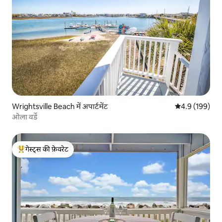
Wrightsville Beach में अपार्टमेंट
औसत रेटिंग 5 में 
4.9 (199)
ओला वर्डे
गेस्ट्स की फ़ेवरेट
गेस्ट्स का टॉप फ़ेवरेट