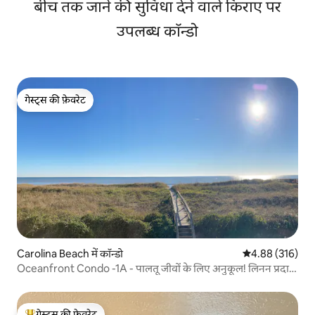
बीच तक जाने की सुविधा देने वाले किराए पर
उपलब्ध कॉन्डो
गेस्ट्स की फ़ेवरेट
गेस्ट्स की फ़ेवरेट
Carolina Beach में कॉन्डो
औसत रेटिंग 5 में स
4.88 (316)
Oceanfront Condo -1A - पालतू जीवों के लिए अनुकूल! लिनन प्रदान
किए गए!
गेस्ट्स की फ़ेवरेट