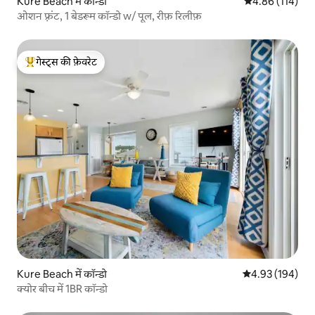
Kure Beach में कॉन्डो
औसत रेटिंग 5 में स
4.86 (114)
ओशन फ़्रंट, 1 बेडरूम कॉन्डो w/ पूल, रीफ़ रिलीफ़
गेस्ट्स की फ़ेवरेट
गेस्ट्स का टॉप फ़ेवरेट
Kure Beach में कॉन्डो
औसत रेटिंग 5 में स
4.93 (194)
क्योर बीच में 1BR कॉन्डो