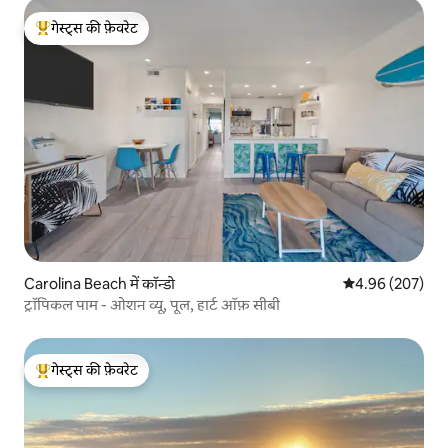
गेस्ट्स की फ़ेवरेट
गेस्ट्स का टॉप फ़ेवरेट
Carolina Beach में कॉन्डो
औसत रेटिंग 5 में स
4.96 (207)
ट्रॉपिकल पाम - ओशन व्यू, पूल, हार्ट ऑफ़ सीबी
गेस्ट्स की फ़ेवरेट
गेस्ट्स का टॉप फ़ेवरेट