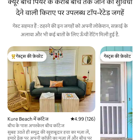
क्यूर बीच पियर के करीब बीच तक जाने की सुविधा
देने वाली किराए पर उपलब्ध टॉप-रेटेड जगहें
गेस्ट सहमत हैं : ठहरने की इन जगहों को अपनी लोकेशन, सफ़ाई के
अलावा और भी कई बातों के लिए ऊँची रेटिंग मिली हुई है.
गेस्ट्स की फ़ेवरेट
गेस्ट्स की फ़ेवरेट
गेस्ट्स का टॉप फ़ेवरेट
गेस्ट्स की फ़ेवरेट
Kure Beach में कॉटेज
औसत रेटिंग 5 में से 4.99, 126 समीक्षाएँ
4.99 (126)
बीच के पास अपस्केल बीच कॉटेज
सुबह उठते ही समुद्र की खुशबूदार हवा का मज़ा लें,
हमारे डेक पर अपनी कॉफ़ी का मज़ा लें और बीच पर