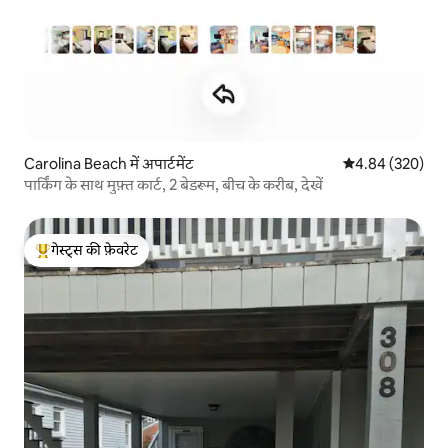
Carolina Beach में अपार्टमेंट
औसत रेटिंग 5 में स
4.84 (320)
पार्किंग के साथ मुफ़्त कार्ट, 2 बेडरूम, बीच के करीब, देखें
गेस्ट्स की फ़ेवरेट
गेस्ट्स का टॉप फ़ेवरेट