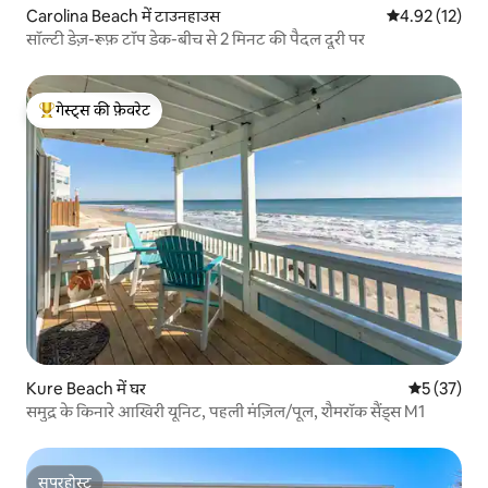
Carolina Beach में टाउनहाउस
औसत रेटिंग 5 में 
4.92 (12)
सॉल्टी डेज़-रूफ़ टॉप डेक-बीच से 2 मिनट की पैदल दूरी पर
गेस्ट्स की फ़ेवरेट
गेस्ट्स का टॉप फ़ेवरेट
Kure Beach में घर
औसत रेटिंग 5 
5 (37)
समुद्र के किनारे आखिरी यूनिट, पहली मंज़िल/पूल, शैमरॉक सैंड्स M1
सुपरहोस्ट