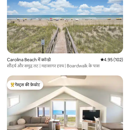
Carolina Beach में कॉन्डो
औसत रेटिंग 5 में स
4.95 (102)
सौंदर्य और समुद्र तट | महासागर दृश्य | Boardwalk के पास
गेस्ट्स की फ़ेवरेट
गेस्ट्स का टॉप फ़ेवरेट