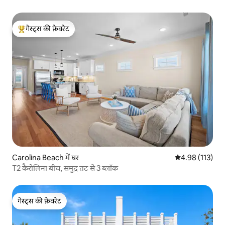
गेस्ट्स की फ़ेवरेट
गेस्ट्स का टॉप फ़ेवरेट
Carolina Beach में घर
औसत रेटिंग 5 में स
4.98 (113)
T2 कैरोलिना बीच, समुद्र तट से 3 ब्लॉक
गेस्ट्स की फ़ेवरेट
गेस्ट्स की फ़ेवरेट