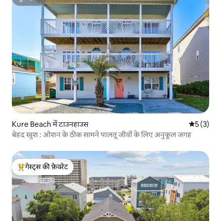
सुपरहोस्ट
Kure Beach में टाउनहाउस
औसत रेटिंग 5
5 (3)
बेहद खुश : ओशन के ठीक सामने पालतू जीवों के लिए अनुकूल जगह
गेस्ट्स की फ़ेवरेट
गेस्ट्स का टॉप फ़ेवरेट