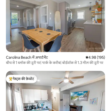
Carolina Beach में अपार्टमेंट
औसत रेटिंग 5 में स
4.98 (195)
बीच से 1 ब्लॉक की दूरी पर| पार्क के करीब| बोर्डवॉक से 1.3 मील की दूरी पर
गेस्ट्स की फ़ेवरेट
गेस्ट्स का टॉप फ़ेवरेट