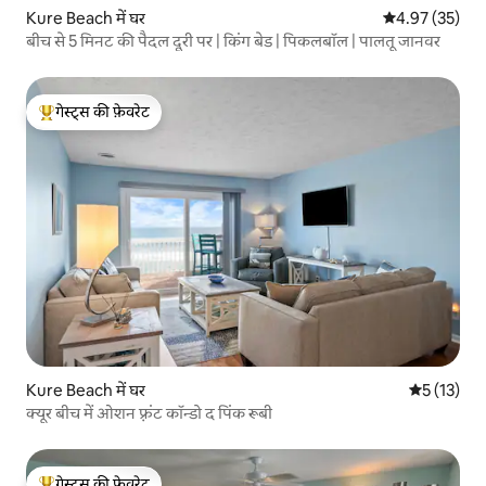
Kure Beach में घर
औसत रेटिंग 5 में 
4.97 (35)
बीच से 5 मिनट की पैदल दूरी पर | किंग बेड | पिकलबॉल | पालतू जानवर
गेस्ट्स की फ़ेवरेट
गेस्ट्स का टॉप फ़ेवरेट
Kure Beach में घर
औसत रेटिंग 5 
5 (13)
क्यूर बीच में ओशन फ़्रंट कॉन्डो द पिंक रूबी
गेस्ट्स की फ़ेवरेट