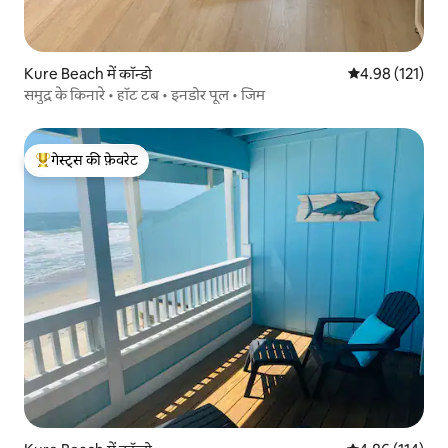
Kure Beach में कॉन्डो
औसत रेटिंग 5 में स
4.98 (121)
समुद्र के किनारे • हॉट टब • इनडोर पूल • जिम
गेस्ट्स की फ़ेवरेट
गेस्ट्स का टॉप फ़ेवरेट