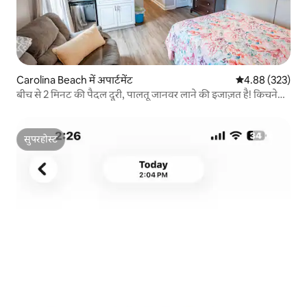
Carolina Beach में अपार्टमेंट
औसत रेटिंग 5 में स
4.88 (323)
बीच से 2 मिनट की पैदल दूरी, पालतू जानवर लाने की इजाज़त है! किचनेट,
वॉशिंग मशीन/ड्रायर
सुपरहोस्ट
सुपरहोस्ट