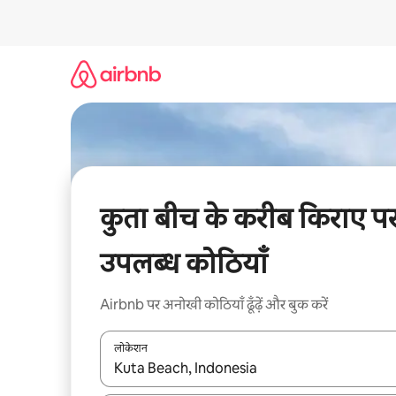
इसे
छोड़कर
सीधा
कॉन्टेंट
पर
जाएँ
कुता बीच के करीब किराए प
उपलब्ध कोठियाँ
Airbnb पर अनोखी कोठियाँ ढूँढ़ें और बुक करें
लोकेशन
नतीजों के उपलब्ध होने पर, अप और डाउन 'ऐरो की' का इस्तेमाल 