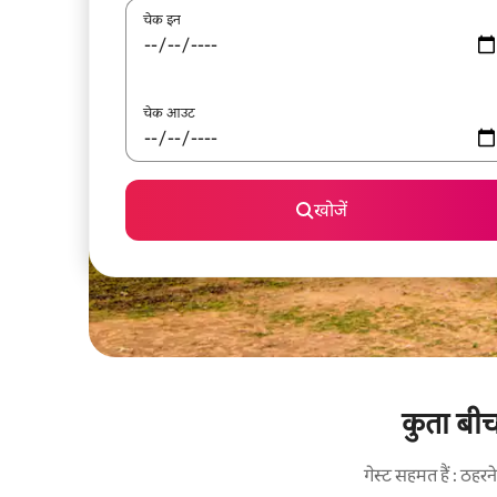
चेक इन
चेक आउट
खोजें
कुता बीच
गेस्ट सहमत हैं : ठह