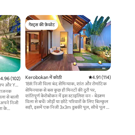
Kuta में क
गेस्ट्स की फ़ेवरेट
गेस्ट्स की
सेमिनयाक - 
गेस्ट्स की फ़ेवरेट
गेस्ट्स की
नेटफ़्लिक्स
सेमिनयाक क
और शैली के
बेडरूम, 3 
साथ, जो नि
छोड़ना नहीं च
और समुद्र 
खुशी से शांत। ✰ सभी समावेशी • मुफ़्त व
निजी पार्किंग • नेटफ़्लिक्स और यूट्यूब तैयार 
Kerobokan में कोठी
औसत रेटिंग 5 में से 4.91, 11
4.91 (114)
सत रेटिंग 5 में से 4.96, 102 समीक्षाएँ
4.96 (102)
हाउसकीपिंग ✰ हमारे बगल में एक और शा
1BR निजी विला बंद सेमिन्याक, शांत और रोमांटिक
- अप और YT
कोठी है! ज़
सेमिनयाक से बस कुछ ही मिनटों की दूरी पर,
विधाजनक
देखें। :-)
शांतिपूर्ण केरोबोकन में इस स्टाइलिश वन - बेडरूम
िला से बाली
विला से बचें। जोड़ों या छोटे परिवारों के लिए बिल्कुल
े अपने निजी
सही, इसमें एक निजी 3x3m डुबकी पूल, सीधे पूल का
ा के
उपयोग करने वाला विशाल बेडरूम, सुइट बाथरूम,
 रिट्रीट
पेंट्री और आरामदायक लिविंग एरिया है। बाली
आकर्षण के साथ आधुनिक आराम को मिलाते हुए,
र (पूरी
कोठी गर्मजोशी से भरी, चौकस सेवा प्रदान करती है।
लाइसेंस की