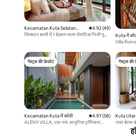
Kecamatan Kuta Selatan
औसत रेटिंग 5 में से 4.92, 49
4.92 (49)
में कोठी
जिम्बारन बाली में 1 बेडरूम वाला रोमांटिक निजी पूल
Kuta में को
वाला विला
Villa Roma
(नया!) 2
गेस्ट्स की फ़ेवरेट
गेस्ट्स की 
गेस्ट्स की फ़ेवरेट
गेस्ट्स की 
Kecamatan Kuta में कोठी
औसत रेटिंग 5 में से 4.97, 58
4.97 (58)
Kuta Utara
ALENY VILLA, एक नया आधुनिक ट्रॉपिकल
नया! बेरवा ब
मिनिमलिस्ट 3BR
ह