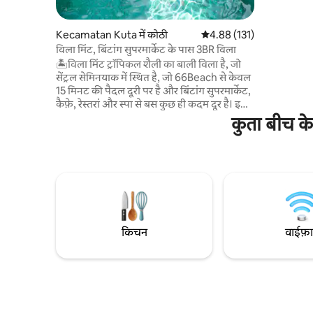
पर बिताए गए
आपकी हर इच्छा पूर
Kecamatan Kuta में कोठी
औसत रेटिंग 5 में से 4.88, 131
4.88 (131)
विला मिंट, बिंटांग सुपरमार्केट के पास 3BR विला
🏝️विला मिंट ट्रॉपिकल शैली का बाली विला है, जो
सेंट्रल सेमिनयाक में स्थित है, जो 66Beach से केवल
15 मिनट की पैदल दूरी पर है और बिंटांग सुपरमार्केट,
कैफ़े, रेस्तरां और स्पा से बस कुछ ही कदम दूर है। इसमें
निजी स्विमिंग पूल और सन - डेक तक बहने वाली
कुता बीच के
खुली योजना वाली लिविंग एरिया हैं। एक ताज़ा,
उष्णकटिबंधीय एहसास के साथ, विला मिंट में रहने की
कई जगहें हैं जो आपको आराम करने और आराम
करने के लिए बहुत जगह देती हैं! ⭐️ बिंटांग सुपरमार्केट
से 5 मिनट की पैदल दूरी पर ⭐️ हैमरहेड जिम से 8
मिनट की पैदल दूरी पर ⭐️ 66बीच से 15 मिनट की
पैदल दूरी पर
किचन
वाईफ़