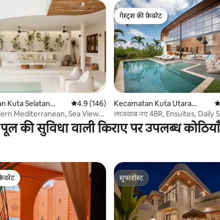
गेस्ट्स की फ़ेवरेट
गेस्ट्स की फ़ेवरेट
 समीक्षाएँ
n Kuta Selatan
औसत रेटिंग 5 में से 4.9, 146 समीक्षाएँ
4.9 (146)
Kecamatan Kuta Utara
औ
में कोठी
ern Mediterranean, Sea View
लाजवाब नए 4BR, Ensuites, Daily S
in
Cafes/Rest
पूल की सुविधा वाली किराए पर उपलब्ध कोठियाँ
फ़ेवरेट
सुपरहोस्ट
फ़ेवरेट
सुपरहोस्ट