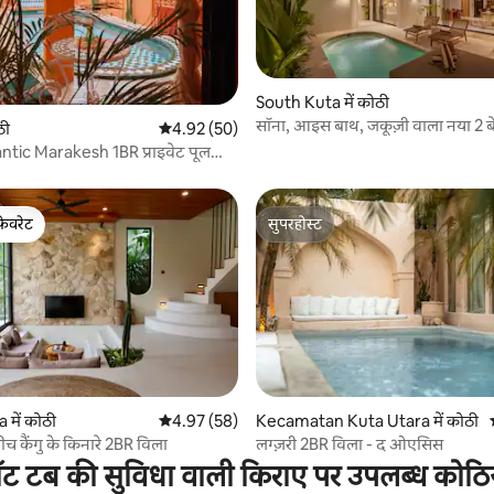
 समीक्षाएँ
South Kuta में कोठी
सॉना, आइस बाथ, जकूज़ी वाला नया 2 ब
ठी
औसत रेटिंग 5 में से 4.92, 50 समीक्षाएँ
4.92 (50)
विला - बिंगिन
ntic Marakesh 1BR प्राइवेट पूल
फ़ेवरेट
सुपरहोस्ट
फ़ेवरेट
सुपरहोस्ट
 समीक्षाएँ
 में कोठी
औसत रेटिंग 5 में से 4.97, 58 समीक्षाएँ
4.97 (58)
Kecamatan Kuta Utara में कोठी
ीच कैंगु के किनारे 2BR विला
लग्ज़री 2BR विला - द ओएसिस
ॉट टब की सुविधा वाली किराए पर उपलब्ध कोठिय