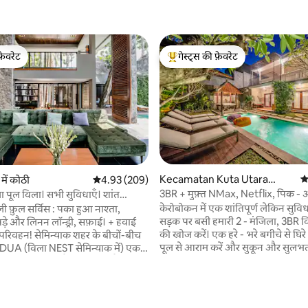
फ़ेवरेट
गेस्ट्स की फ़ेवरेट
फ़ेवरेट
गेस्ट्स का टॉप फ़ेवरेट
Kecamatan Kuta Utara
औ
ें कोठी
औसत रेटिंग 5 में से 4.93, 209 समीक्षाएँ
4.93 (209)
में कोठी
3BR + मुफ़्त NMax, Netflix, पिक 
ा पूल विला। सभी सुविधाएँ। शांत
प्रीमियम
केरोबोकन में एक शांतिपूर्ण लेकिन सु
ी फ़ुल सर्विस : पका हुआ नाश्ता,
सड़क पर बसी हमारी 2 - मंजिला, 3BR व
ड़े और लिनन लॉन्ड्री, सफ़ाई। + हवाई
की खोज करें। एक हरे - भरे बगीचे से घिर
याक शहर के बीचों-बीच
पूल से आराम करें और सुकून और सुलभत
 DUA (विला NEST सेमिन्याक में) एक
परफ़ेक्ट मिश्रण का मज़ा लें। आपका बाली
जिसमें 2 बेडरूम हैं, जिनमें 2 अटैच्ड
इंतज़ार कर रहा है! आपके ठहरने की जगह के साथ ►
शामिल है: - 1 मुफ़्त यामाहा Nmax स्कूट
ले सकते हैं : धान के खेतों में पैदल सैर,
ज़िम्मेदारी के साथ अंतरराष्ट्रीय ड्राइविंग 
र ट्रेकिंग, यादगार सूर्यास्त और समुद्र तट