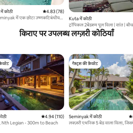
ें कोठी
औसत रेटिंग 5 में से 4.83, 78 समीक्षाएँ
4.83 (78)
 समीक्षाएँ
inyak में एक छोटा उष्णकटिबंधीय
Kuta में कोठी
ट्रॉपिकल 2बेडरूम पूल विला | शांत | ब
दूरी
किराए पर उपलब्ध लग्ज़री कोठियाँ
फ़ेवरेट
गेस्ट्स की फ़ेवरेट
फ़ेवरेट
गेस्ट्स की फ़ेवरेट
 समीक्षाएँ
कोठी
औसत रेटिंग 5 में से 4.94, 110 समीक्षाएँ
4.94 (110)
Seminyak में कोठी
औस
i, Nth Legian - 300m to Beach
लक्ज़री एथनिक 5 बेड वाला विला, जिसम
का पूल है और 12 लोग सो सकते हैं