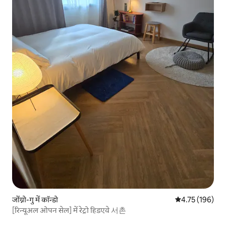
जोंग्नो-गु में कॉन्डो
औसत रेटिंग 5 में स
4.75 (196)
[रिन्यूअल ओपन सेल] में रेट्रो हिडएवे 서촌