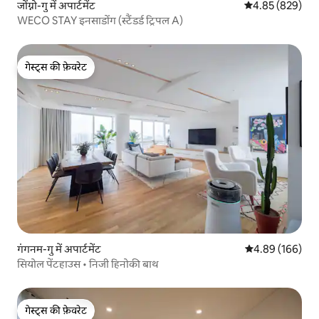
जोंग्नो-गु में अपार्टमेंट
औसत रेटिंग 5 में स
4.85 (829)
WECO STAY इनसाडोंग (स्टैंडर्ड ट्रिपल A)
गेस्ट्स की फ़ेवरेट
गेस्ट्स की फ़ेवरेट
गंगनम-गु में अपार्टमेंट
औसत रेटिंग 5 में स
4.89 (166)
सियोल पेंटहाउस • निजी हिनोकी बाथ
गेस्ट्स की फ़ेवरेट
गेस्ट्स की फ़ेवरेट