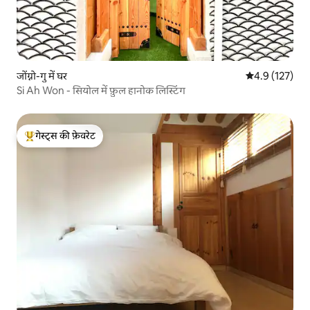
जोंग्नो-गु में घर
औसत रेटिंग 5 में 
4.9 (127)
Si Ah Won - सियोल में फ़ुल हानोक लिस्टिंग
गेस्ट्स की फ़ेवरेट
गेस्ट्स का टॉप फ़ेवरेट