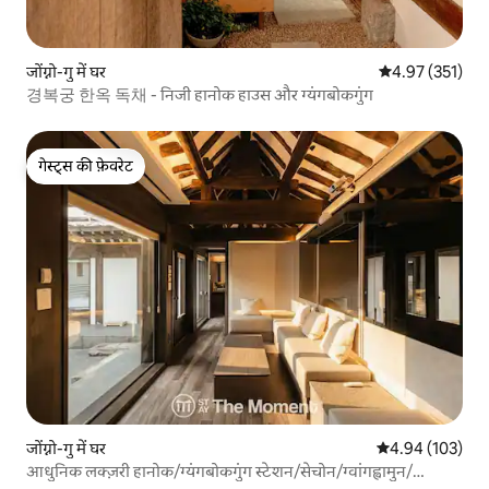
जोंग्नो-गु में घर
औसत रेटिंग 5 में स
4.97 (351)
경복궁 한옥 독채 - निजी हानोक हाउस और ग्यंगबोकगुंग
गेस्ट्स की फ़ेवरेट
गेस्ट्स की फ़ेवरेट
जोंग्नो-गु में घर
औसत रेटिंग 5 में स
4.94 (103)
आधुनिक लक्ज़री हानोक/ग्यंगबोकगुंग स्टेशन/सेचोन/ग्वांगह्वामुन/