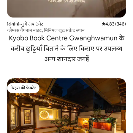
सियोचो-गु में अपार्टमेंट
औसत रेटिंग 5 में स
4.83 (346)
ग्लैमरस गैंगनाम नाइट, मिनिमल शुद्ध सफ़ेद स्थान
Kyobo Book Centre Gwanghwamun के
करीब छुट्टियाँ बिताने के लिए किराए पर उपलब्ध
अन्य शानदार जगहें
गेस्ट्स की फ़ेवरेट
गेस्ट्स की फ़ेवरेट