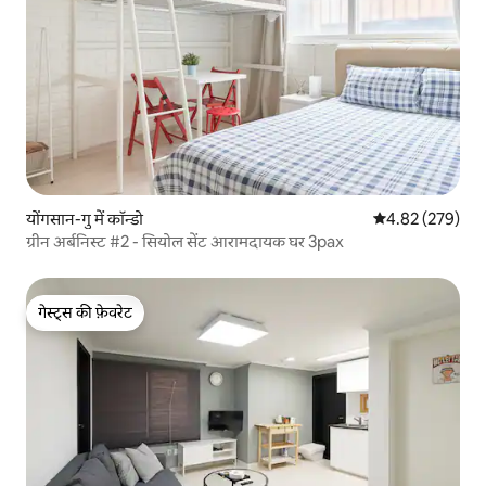
योंगसान-गु में कॉन्डो
औसत रेटिंग 5 में स
4.82 (279)
ग्रीन अर्बनिस्ट #2 - सियोल सेंट आरामदायक घर 3pax
गेस्ट्स की फ़ेवरेट
गेस्ट्स की फ़ेवरेट