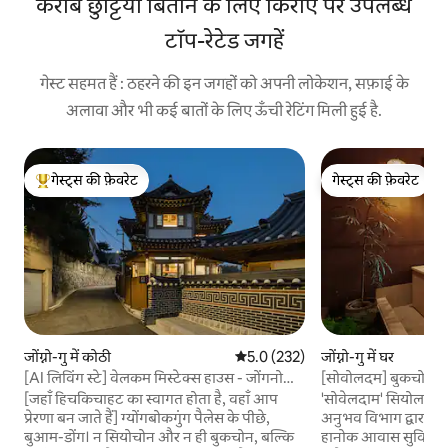
करीब छुट्टियाँ बिताने के लिए किराए पर उपलब्ध
टॉप-रेटेड जगहें
गेस्ट सहमत हैं : ठहरने की इन जगहों को अपनी लोकेशन, सफ़ाई के
अलावा और भी कई बातों के लिए ऊँची रेटिंग मिली हुई है.
गेस्ट्स की फ़ेवरेट
गेस्ट्स की फ़ेवरेट
गेस्ट्स का टॉप फ़ेवरेट
गेस्ट्स की फ़ेवरेट
जोंग्नो-गु में कोठी
औसत रेटिंग 5 में से 5.0, 232 समीक्षाएँ
5.0 (232)
जोंग्नो-गु में घर
[AI लिविंग स्टे] वेलकम मिस्टेक्स हाउस - जोंगनो
[सोवोलदम] बुकचोन हा
बुआम-डोंग में एक स्वतंत्र हानोक घर में ठहरना
के साथ एक निजी घर मे
[जहाँ हिचकिचाहट का स्वागत होता है, वहाँ आप
'सोवेलदाम' सियोल म
प्रेरणा बन जाते हैं] ग्योंगबोकगुंग पैलेस के पीछे,
अनुभव विभाग द्वारा 
बुआम-डोंग। न सियोचोन और न ही बुकचोन, बल्कि
हानोक आवास सुविधा ह