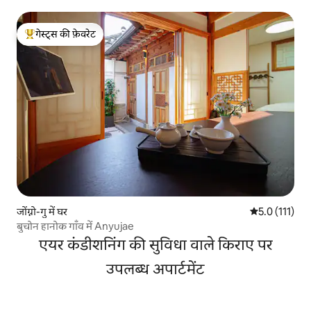
म्योंगडोंग/स्पा/सौना/3 बाथरूम
गेस्ट्स की फ़ेवरेट
गेस्ट्स का टॉप फ़ेवरेट
जोंग्नो-गु में घर
औसत रेटिंग 5 में
5.0 (111)
बुचोन हानोक गाँव में Anyujae
एयर कंडीशनिंग की सुविधा वाले किराए पर
उपलब्ध अपार्टमेंट