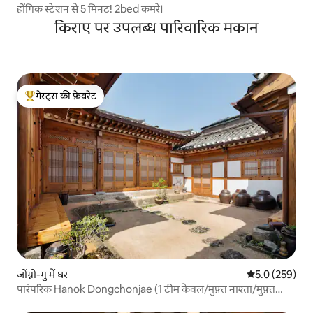
होंगिक स्टेशन से 5 मिनट! 2bed कमरे।
किराए पर उपलब्ध पारिवारिक मकान
गेस्ट्स की फ़ेवरेट
गेस्ट्स का टॉप फ़ेवरेट
जोंग्नो-गु में घर
औसत रेटिंग 5 में 
5.0 (259)
पारंपरिक Hanok Dongchonjae (1 टीम केवल/मुफ़्त नाश्ता/मुफ़्त
पार्किंग)