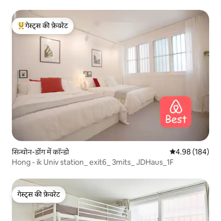
गेस्ट्स की फ़ेवरेट
गेस्ट्स का टॉप फ़ेवरेट
सिन्चोन-डोंग में कॉन्डो
औसत रेटिंग 5 में स
4.98 (184)
Hong - ik Univ station_ exit6_ 3mits_ JDHaus_1F
गेस्ट्स की फ़ेवरेट
गेस्ट्स की फ़ेवरेट