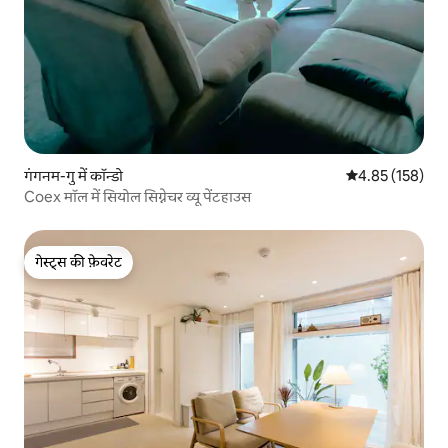
गंगनम-गु में कॉन्डो
औसत रेटिंग 5 में स
4.85 (158)
Coex मॉल में सियोल सिग्नेचर व्यू पेंटहाउस
गेस्ट्स की फ़ेवरेट
गेस्ट्स की फ़ेवरेट