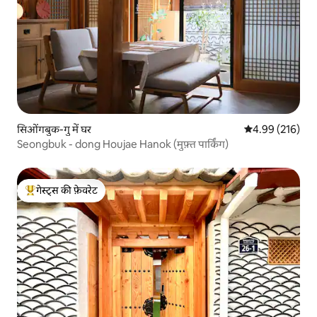
सिओंगबुक-गु में घर
औसत रेटिंग 5 में स
4.99 (216)
Seongbuk - dong Houjae Hanok (मुफ़्त पार्किंग)
गेस्ट्स की फ़ेवरेट
गेस्ट्स का टॉप फ़ेवरेट