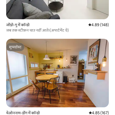
जोंग्नो-गु में कॉन्डो
औसत रेटिंग 5 में स
4.89 (148)
जब तक स्टीफ़न चाउ नहीं आते।(अपार्टमेंट ग्रे)
सुपरहोस्ट
सुपरहोस्ट
येओननाम-डोंग में कॉन्डो
औसत रेटिंग 5 में स
4.85 (167)