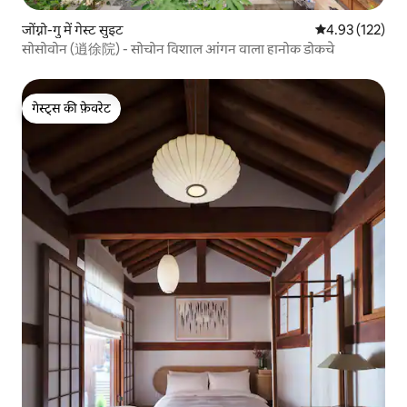
जोंग्नो-गु में गेस्ट सुइट
औसत रेटिंग 5 में स
4.93 (122)
सोसोवोन (逍徐院) - सोचोन विशाल आंगन वाला हानोक डोकचे
गेस्ट्स की फ़ेवरेट
गेस्ट्स की फ़ेवरेट