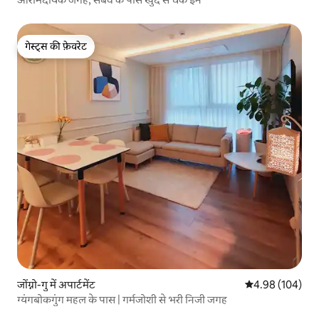
गेस्ट्स की फ़ेवरेट
गेस्ट्स की फ़ेवरेट
जोंग्नो-गु में अपार्टमेंट
औसत रेटिंग 5 में स
4.98 (104)
ग्यंगबोकगुंग महल के पास | गर्मजोशी से भरी निजी जगह