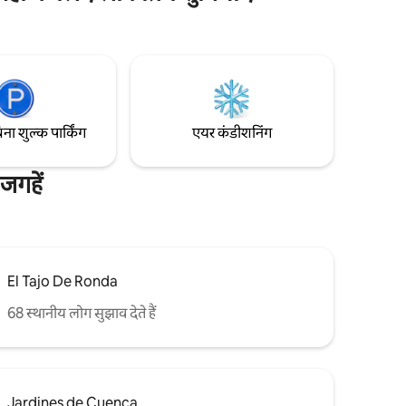
ों के खेल
और लॉन और
 के साथ एक
ॉर्निश का
िना शुल्क पार्किंग
एयर कंडीशनिंग
जगहें
El Tajo De Ronda
68 स्थानीय लोग सुझाव देते हैं
Jardines de Cuenca