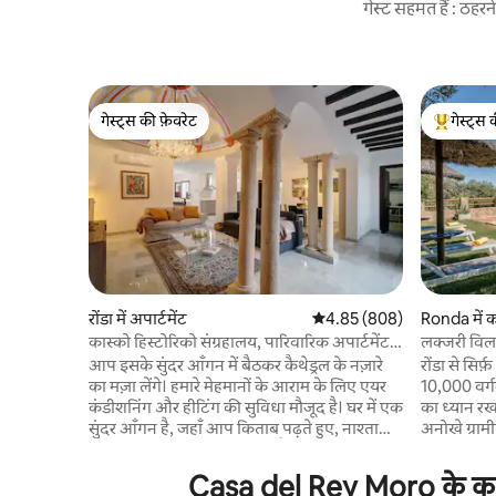
गेस्ट सहमत हैं : ठह
गेस्ट्स की फ़ेवरेट
गेस्ट्स 
गेस्ट्स की फ़ेवरेट
गेस्ट्स का 
रोंडा में अपार्टमेंट
औसत रेटिंग 5 में से 4.85, 808
4.85 (808)
Ronda में 
कास्को हिस्टोरिको संग्रहालय, पारिवारिक अपार्टमेंट
लक्जरी विला 
बी
आप इसके सुंदर आँगन में बैठकर कैथेड्रल के नज़ारे
रोंडा से सिर
का मज़ा लेंगे। हमारे मेहमानों के आराम के लिए एयर
10,000 वर्गम
कंडीशनिंग और हीटिंग की सुविधा मौजूद है। घर में एक
का ध्यान रखा गया है। निजी ज
सुंदर आँगन है, जहाँ आप किताब पढ़ते हुए, नाश्ता
अनोखे ग्राम
करते हुए सुखद पल बिता सकते हैं... हम जिस स्थिति
विशेष नज़ारो
से गुज़र रहे हैं, उसकी वजह से मैं चाहता हूँ कि मेरे
सोलारियम, ब
Casa del Rey Moro के करीब 
मेहमान मेरे घर में ठहरने के दौरान सहज महसूस करें।
सकते हैं। 