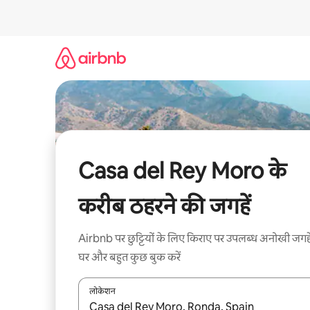
इसे
छोड़कर
सीधा
कॉन्टेंट
पर
जाएँ
Casa del Rey Moro के
करीब ठहरने की जगहें
Airbnb पर छुट्टियों के लिए किराए पर उपलब्ध अनोखी जगहे
घर और बहुत कुछ बुक करें
लोकेशन
नतीजों के उपलब्ध होने पर, अप और डाउन 'ऐरो की' का इस्तेमाल 