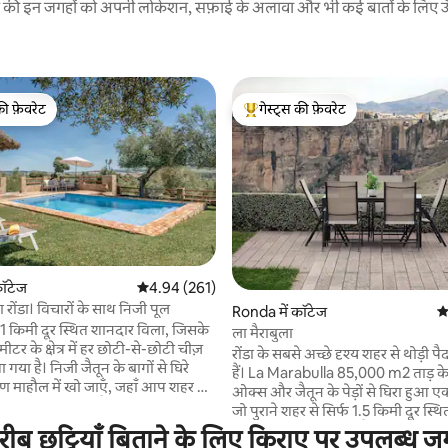
रने की इन जगहों को अपनी लोकेशन, सफ़ाई के अलावा और भी कई बातों के लिए ऊँची
की फ़ेवरेट
गेस्ट्स की फ़ेवरेट
टॉप फ़ेवरेट
गेस्ट्स का टॉप फ़ेवरेट
 समीक्षाएँ
कॉटेज
औसत रेटिंग 5 में से 4.94, 261 समीक्षाएँ
4.94 (261)
रोंडा। विचारों के साथ निजी पूल
Ronda में कॉटेज
औ
्फ़ 1 किमी दूर स्थित शानदार विला, जिसके
ला मैराबुला
ीटर के क्षेत्र में हर छोटी-से-छोटी चीज़
रोंडा के सबसे अच्छे दृश्य शहर से थोड़ी प
ैतून के बागों से घिरे
हैं। La Marabulla 85,000 m2 ताड़ के पे
ीण माहौल में खो जाएँ, जहाँ आप शहर के
ओक्स और जैतून के पेड़ों से घिरा हुआ एक 
ं का मज़ा ले सकते हैं, इसके बगीचों,
जो पुराने शहर से सिर्फ 1.5 किमी दूर स्थित है। 
ारबेक्यू और निजी पूल में आराम कर
120 मीटर 2 का एक घर है जो दो मंजिलों,
छुट्टियाँ बिताने के लिए किराए पर उपलब्ध जगह
इसमें एक आरामदायक घर है, जिसे आपके