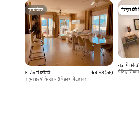
सुपरहोस्ट
गेस्ट्स की 
सुपरहोस्ट
गेस्ट्स की 
रोंडा में कॉन्ड
ऐतिहासिक कें
Istán में कॉन्डो
औसत रेटिंग 5 में से 4.93, 55
4.93 (55)
अद्भुत दृश्यों के साथ 3 बेडरूम पेंटहाउस