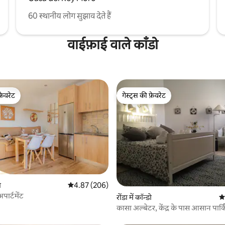
60 स्थानीय लोग सुझाव देते हैं
वाईफ़ाई वाले काँडो
फ़ेवरेट
गेस्ट्स की फ़ेवरेट
फ़ेवरेट
गेस्ट्स की फ़ेवरेट
 समीक्षाएँ
ो
औसत रेटिंग 5 में से 4.87, 206 समीक्षाएँ
4.87 (206)
पार्टमेंट
रोंडा में कॉन्डो
औस
कासा अल्बेटर, केंद्र के पास आसान पार्