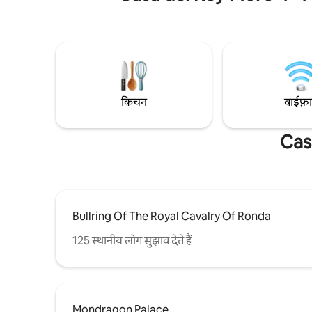
हम सभी कमरों को संक्रमणरहित बनाने के लिए ज़रूरी
ठहरने के अन
स्वच्छता उपाय अपनाते हैं। हम साफ़-सफ़ाई के मामले
बारीक सजावट
में हमेशा बहुत सावधान रहे हैं, लेकिन मैं इस पर ज़ोर
सुसज्जित रस
देना चाहता हूँ, क्योंकि हम सभी का स्वास्थ्य और
सुरक्षा हमारी ज़िम्मेदारी है।
किचन
वाईफ़
Casa
Bullring Of The Royal Cavalry Of Ronda
125 स्थानीय लोग सुझाव देते हैं
Mondragon Palace