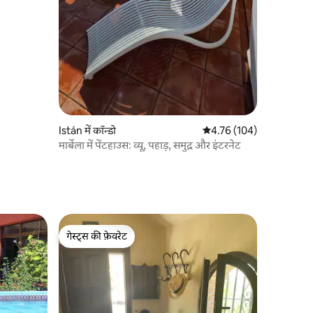
Istán में कॉन्डो
औसत रेटिंग 5 में से 4.76, 10
4.76 (104)
मार्बेला में पेंटहाउस: व्यू, पहाड़, समुद्र और इंटरनेट
गेस्ट्स की फ़ेवरेट
गेस्ट्स की फ़ेवरेट