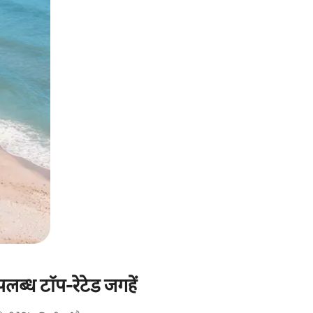
ब्ध टॉप-रेटेड जगहें