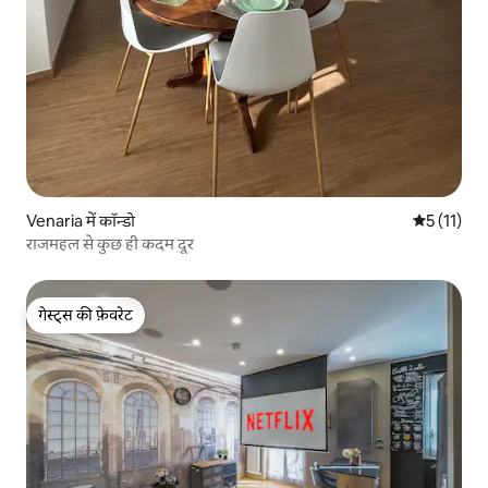
Venaria में कॉन्डो
औसत रेटिंग 5 
5 (11)
राजमहल से कुछ ही कदम दूर
गेस्ट्स की फ़ेवरेट
गेस्ट्स की फ़ेवरेट