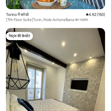
Torino में कॉन्डो
औसत रेटिंग 5 में स
4.92 (150)
[7th Floor Suite]Turin, Mole Antonelliana का नज़ारा
गेस्ट्स की फ़ेवरेट
गेस्ट्स की फ़ेवरेट