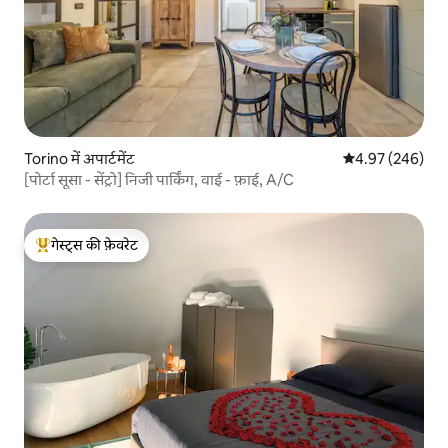
Torino में अपार्टमेंट
औसत रेटिंग 5 में स
4.97 (246)
[पोर्टा सूसा - सेंट्रो] निजी पार्किंग, वाई - फ़ाई, A/C
गेस्ट्स की फ़ेवरेट
गेस्ट्स का टॉप फ़ेवरेट