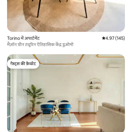
Torino में अपार्टमेंट
औसत रेटिंग 5 में स
4.97 (145)
मैज़ॉन ग्रीन ट्यूरिन ऐतिहासिक केंद्र डुओमो
गेस्ट्स की फ़ेवरेट
गेस्ट्स की फ़ेवरेट