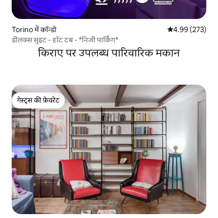
Torino में कॉन्डो
औसत रेटिंग 5 में स
4.99 (273)
डीलक्स सुइट - हॉट टब - *निजी पार्किंग*
किराए पर उपलब्ध पारिवारिक मकान
गेस्ट्स की फ़ेवरेट
गेस्ट्स की फ़ेवरेट