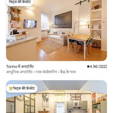
गेस्ट्स की फ़ेवरेट
गेस्ट्स की फ़ेवरेट
Torino में अपार्टमेंट
औसत रेटिंग 5 में स
4.96 (322)
आधुनिक अपार्टमेंट • एयर कंडीशनिंग • केंद्र के पास
गेस्ट्स की फ़ेवरेट
गेस्ट्स का टॉप फ़ेवरेट