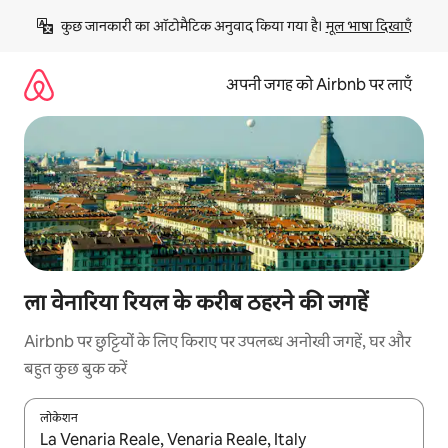
इसे
कुछ जानकारी का ऑटोमैटिक अनुवाद किया गया है। 
मूल भाषा दिखाएँ
छोड़कर
सीधा
कॉन्टेंट
अपनी जगह को Airbnb पर लाएँ
पर
जाएँ
ला वेनारिया रियल के करीब ठहरने की जगहें
Airbnb पर छुट्टियों के लिए किराए पर उपलब्ध अनोखी जगहें, घर और
बहुत कुछ बुक करें
लोकेशन
नतीजों के उपलब्ध होने पर, अप और डाउन 'ऐरो की' का इस्तेमाल करके नेविगेट करें