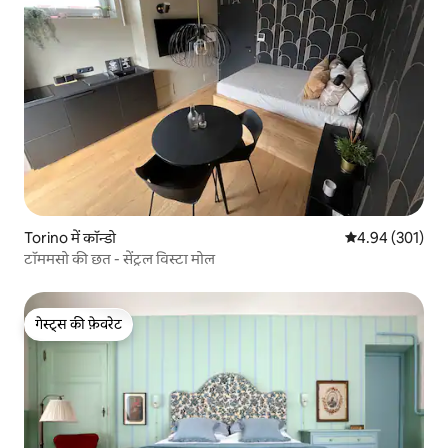
Torino में कॉन्डो
औसत रेटिंग 5 में स
4.94 (301)
टॉममसो की छत - सेंट्रल विस्टा मोल
गेस्ट्स की फ़ेवरेट
गेस्ट्स की फ़ेवरेट