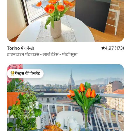
Torino में कॉन्डो
औसत रेटिंग 5 में स
4.97 (173)
डाउनटाउन पेंटहाउस - लार्ज टेरेस - पोर्टा सूसा
गेस्ट्स की फ़ेवरेट
गेस्ट्स का टॉप फ़ेवरेट