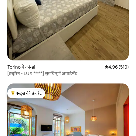
Torino में कॉन्डो
औसत रेटिंग 5 में स
4.96 (510)
[ट्यूरिन - LUX *****] सुरुचिपूर्ण अपार्टमेंट
गेस्ट्स की फ़ेवरेट
गेस्ट्स का टॉप फ़ेवरेट