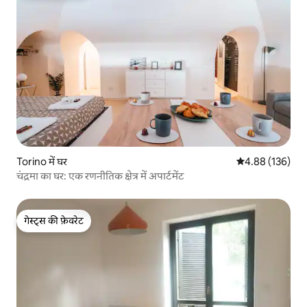
Torino में घर
औसत रेटिंग 5 में स
4.88 (136)
चंद्रमा का घर: एक रणनीतिक क्षेत्र में अपार्टमेंट
गेस्ट्स की फ़ेवरेट
गेस्ट्स की फ़ेवरेट