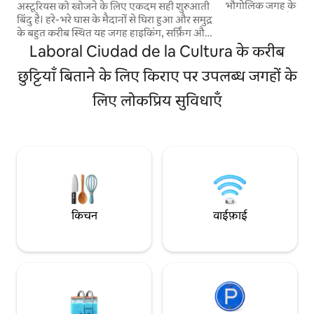
भौगोलिक जगह के कारण, 
अस्टूरियस को खोजने के लिए एकदम सही शुरुआती
के मध्य में स्थित है,
बिंदु है। हरे-भरे घास के मैदानों से घिरा हुआ और समुद्र
7 किमी दूर है, रोडिल्स
के बहुत करीब स्थित यह जगह हाइकिंग, सर्फ़िंग और
कोवाडोंगा झीलों से 35
स्थानीय व्यंजनों के शौकीनों के लिए बिलकुल सही है,
Laboral Ciudad de la Cultura के करीब
पकड़ने की मछली पकड़न
क्योंकि यहाँ से समुद्र तटों और शानदार रास्तों तक
जैसे कि टाजोन्स, लास्ट्
आसानी से पहुँचा जा सकता है। कुछ ही मिनट की दूरी
छुट्टियाँ बिताने के लिए किराए पर उपलब्ध जगहों के
कैंडेस। उस इलाके में पै
पर आपको जुरासिक म्यूज़ियम ऑफ़ अस्टुरियस और
लिए लोकप्रिय सुविधाएँ
या अगर आप साइकिल से
साइडर हाउस वाले फ़िशिंग विलेज और पारंपरिक व
पर रहना पसंद करते हैं।
अवंत-गार्ड रेस्टोरेंट मिलेंगे। समुद्र, पहाड़ों और अच्छे
खाने के बीच एक सक्रिय दिन के बाद आराम करने के
लिए एक शांत जगह।
किचन
वाईफ़ाई