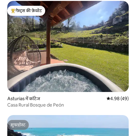
गेस्ट्स की फ़ेवरेट
गेस्ट्स का टॉप फ़ेवरेट
Asturias में कॉटेज
औसत रेटिंग 5 में 
4.98 (49)
Casa Rural Bosque de Peón
सुपरहोस्ट
सुपरहोस्ट