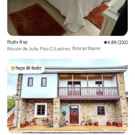
गिज़ोन में घर
औसत रेटिंग 5 में स
4.89 (232)
Rincón de Julia. Piso C/Lastres. गैराज का विकल्प
गेस्ट्स की फ़ेवरेट
गेस्ट्स का टॉप फ़ेवरेट