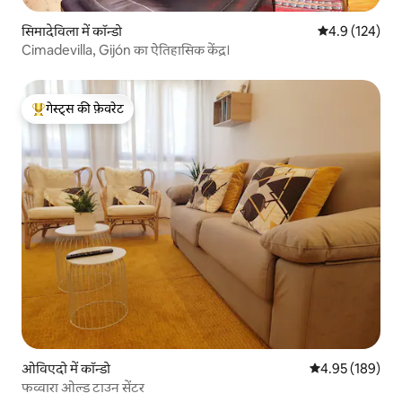
सिमादेविला में कॉन्डो
औसत रेटिंग 5 में 
4.9 (124)
Cimadevilla, Gijón का ऐतिहासिक केंद्र।
गेस्ट्स की फ़ेवरेट
गेस्ट्स का टॉप फ़ेवरेट
ओविएदो में कॉन्डो
औसत रेटिंग 5 में स
4.95 (189)
फव्वारा ओल्ड टाउन सेंटर