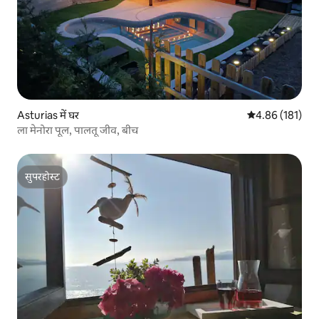
Asturias में घर
औसत रेटिंग 5 में स
4.86 (181)
ला मेनोरा पूल, पालतू जीव, बीच
सुपरहोस्ट
सुपरहोस्ट