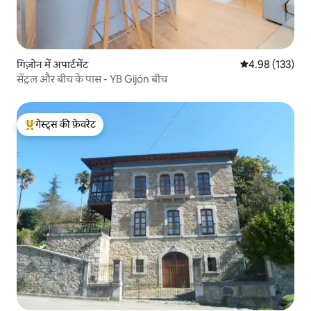
गिज़ोन में अपार्टमेंट
औसत रेटिंग 5 में स
4.98 (133)
सेंट्रल और बीच के पास - YB Gijón बीच
गेस्ट्स की फ़ेवरेट
गेस्ट्स का टॉप फ़ेवरेट