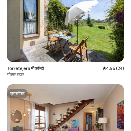
Torretejera में कॉन्डो
औसत रेटिंग 5 में 
4.96 (24)
पोलर स्टार
सुपरहोस्ट
सुपरहोस्ट