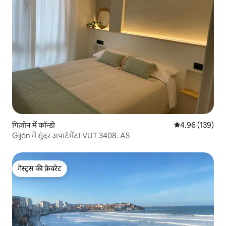
गिज़ोन में कॉन्डो
औसत रेटिंग 5 में स
4.96 (139)
Gijón में सुंदर अपार्टमेंट। VUT 3408. AS
गेस्ट्स की फ़ेवरेट
गेस्ट्स की फ़ेवरेट