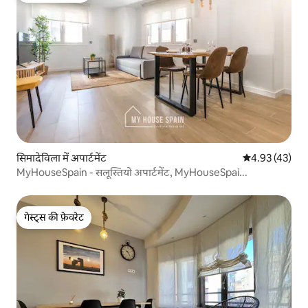
सिमादेविला में अपार्टमेंट
औसत रेटिंग 5 में 
4.93 (43)
MyHouseSpain - सलूस्तियो अपार्टमेंट, MyHouseSpai...
गेस्ट्स की फ़ेवरेट
गेस्ट्स की फ़ेवरेट