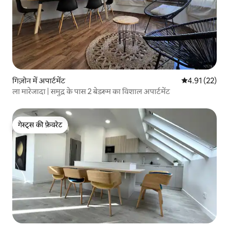
गिज़ोन में अपार्टमेंट
औसत रेटिंग 5 में 
4.91 (22)
ला मारेजादा | समुद्र के पास 2 बेडरूम का विशाल अपार्टमेंट
गेस्ट्स की फ़ेवरेट
गेस्ट्स की फ़ेवरेट