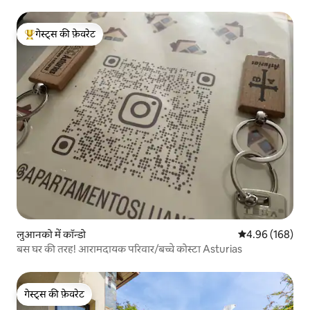
गेस्ट्स की फ़ेवरेट
गेस्ट्स का टॉप फ़ेवरेट
लुआनको में कॉन्डो
औसत रेटिंग 5 में स
4.96 (168)
बस घर की तरह! आरामदायक परिवार/बच्चे कोस्टा Asturias
गेस्ट्स की फ़ेवरेट
गेस्ट्स की फ़ेवरेट