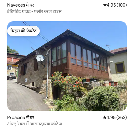
Naveces में घर
औसत रेटिंग 5 में स
4.95 (100)
इंडिपेंडेंट ग्राउंड - फ़्लोर रूरल हाउस
गेस्ट्स की फ़ेवरेट
गेस्ट्स की फ़ेवरेट
Proacina में घर
औसत रेटिंग 5 में स
4.95 (262)
ऑस्टुरियस में आरामदायक कॉटेज