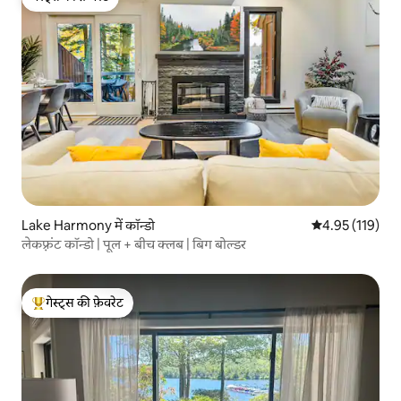
गेस्ट्स की फ़ेवरेट
Lake Harmony में कॉन्डो
औसत रेटिंग 5 में स
4.95 (119)
लेकफ़्रंट कॉन्डो | पूल + बीच क्लब | बिग बोल्डर
गेस्ट्स की फ़ेवरेट
गेस्ट्स का टॉप फ़ेवरेट