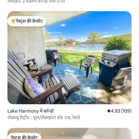
लेकफ़्रंट 2 बेडरूम कॉन्डो लेक टोनी
गेस्ट्स की फ़ेवरेट
गेस्ट्स का टॉप फ़ेवरेट
Lake Harmony में कॉन्डो
औसत रेटिंग 5 में स
4.93 (109)
लेकव्यू रिट्रीट : पूल/लेकफ़्रंट! हॉट टब, रेसवे
गेस्ट्स की फ़ेवरेट