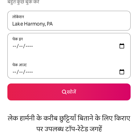
बहुत कुछ बुक करें
लोकेशन
नतीजों के उपलब्ध होने पर, अप और डाउन 'ऐरो की' का इस्तेमाल करके नेविगेट करें
चेक इन
चेक आउट
खोजें
लेक हार्मनी के करीब छुट्टियाँ बिताने के लिए किराए
पर उपलब्ध टॉप-रेटेड जगहें