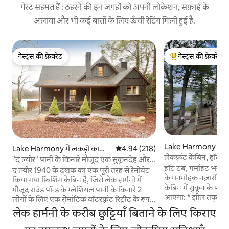
गेस्ट सहमत हैं : ठहरने की इन जगहों को अपनी लोकेशन, सफ़ाई के
अलावा और भी कई बातों के लिए ऊँची रेटिंग मिली हुई है.
गेस्ट्स की फ़ेवरेट
गेस्ट्स की फ़ेवरेट
गेस्ट्स की फ़ेवरेट
गेस्ट्स का टॉप फ़ेवरेट
Lake Harmony में ल
Lake Harmony में लकड़ी का
औसत रेटिंग 5 में से 4.94, 218 समीक्षाएँ
4.94 (218)
केबिन
लेकफ़्रंट केबिन, हॉट ट
केबिन
"द ल्योर" पानी के किनारे मौजूद एक सुकूनदेह और
हॉट टब, गर्माहट भर दे
निजी ठिकाना
द ल्योर 1940 के दशक का एक पूरी तरह से रेनोवेट
के मनमोहक नज़ारों वाले
किया गया फ़िशिंग केबिन है, जिसे लेक हार्मनी में
केबिन में सुकून के पल बिताएँ। आपको
मौजूद राउंड पॉन्ड के ग्लेशियल पानी के किनारे 2
आएगा: * झील तक जाने के लिए सीढ़ियाँ हैं—
लोगों के लिए एक रोमांटिक वॉटरफ़्रंट रिट्रीट के रूप में
कायाक, SUP या कैनो ल
नया रूप दिया गया है। जोड़ों के लिए डिज़ाइन किया
लेक हार्मनी के करीब छुट्टियाँ बिताने के लिए किराए
उपलब्ध है * तारों की छ
गया, यह घर विंटेज आकर्षण के साथ आधुनिक सुख-
टब * लकड़ी जलाने वा
सुविधा का संगम है--सितारों के नीचे निजी हॉट टब,