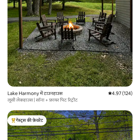
Lake Harmony में टाउनहाउस
औसत रेटिंग 5 में स
4.97 (124)
लूसी लेकहाउस | सॉना + फ़ायर पिट रिट्रीट
गेस्ट्स की फ़ेवरेट
गेस्ट्स का टॉप फ़ेवरेट