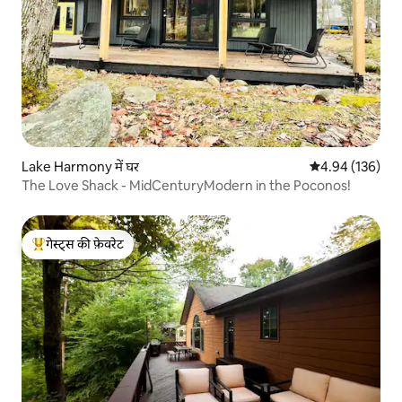
Lake Harmony में घर
औसत रेटिंग 5 में स
4.94 (136)
The Love Shack - MidCenturyModern in the Poconos!
गेस्ट्स की फ़ेवरेट
गेस्ट्स का टॉप फ़ेवरेट