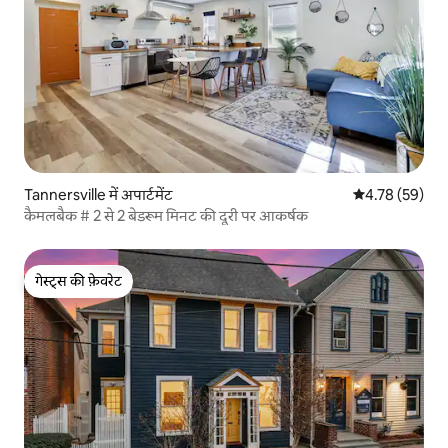
Tannersville में अपार्टमेंट
औसत रेटिंग 5 में 
4.78 (59)
कैमलबैक # 2 से 2 बेडरूम मिनट की दूरी पर आकर्षक
गेस्ट्स की फ़ेवरेट
गेस्ट्स की फ़ेवरेट