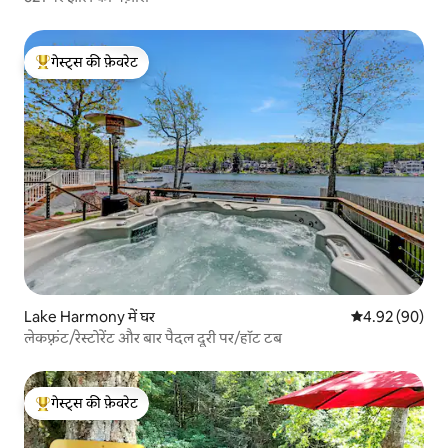
गेस्ट्स की फ़ेवरेट
गेस्ट्स का टॉप फ़ेवरेट
Lake Harmony में घर
औसत रेटिंग 5 में 
4.92 (90)
लेकफ़्रंट/रेस्टोरेंट और बार पैदल दूरी पर/हॉट टब
गेस्ट्स की फ़ेवरेट
गेस्ट्स का टॉप फ़ेवरेट