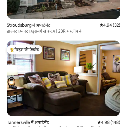
Stroudsburg में अपार्टमेंट
औसत रेटिंग 5 में 
4.94 (32)
डाउनटाउन स्ट्राउड्सबर्ग से कदम | 2BR + स्लीप 4
गेस्ट्स की फ़ेवरेट
गेस्ट्स का टॉप फ़ेवरेट
Tannersville में अपार्टमेंट
औसत रेटिंग 5 में स
4.98 (148)