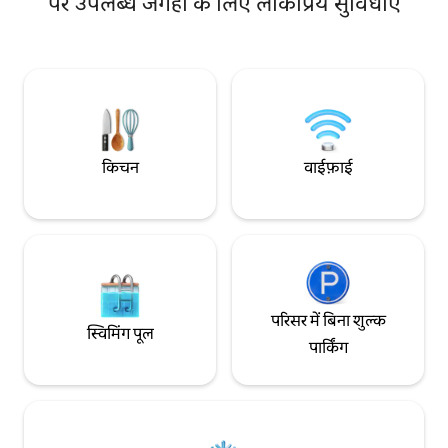
पर उपलब्ध जगहों के लिए लोकप्रिय सुविधाएँ
और तेज़ वाई-फ़ाई * स
लकड़ी जलाने वाली फ़ायरप्लेस, किनारे पर आग
घंटे में जवाब * साल भर 
जलाकर बिताई शामें और कैनो में बैठकर बिताई शांत
ट्रेल और खूबसूरत पहाड़
सुबहें। सुनसान, फिर भी एडवेंचर से कुछ ही पलों की
दूरी पर—जो कपल रिट्री
दूरी पर : हाइकिंग, डाइनिंग, स्कीइंग, जिम थॉर्प और
बिलकुल सही है अभी बुक करें —व्यस्त वीकएंड में
पोकोनो रेसवे--जहाँ रोमांस कायम रहता है और समय
जगहें जल्दी भर जाती हैं
धीमा हो जाता है।
किचन
वाईफ़ाई
परिसर में बिना शुल्क
स्विमिंग पूल
पार्किंग