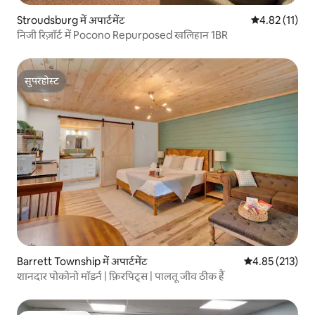
Stroudsburg में अपार्टमेंट
औसत रेटिंग 5 में
4.82 (11)
निजी रिज़ॉर्ट में Pocono Repurposed खलिहान 1BR
सुपरहोस्ट
सुपरहोस्ट
Barrett Township में अपार्टमेंट
औसत रेटिंग 5 में स
4.85 (213)
शानदार पोकोनो मॉडर्न | फ़िरपिट्स | पालतू जीव ठीक हैं