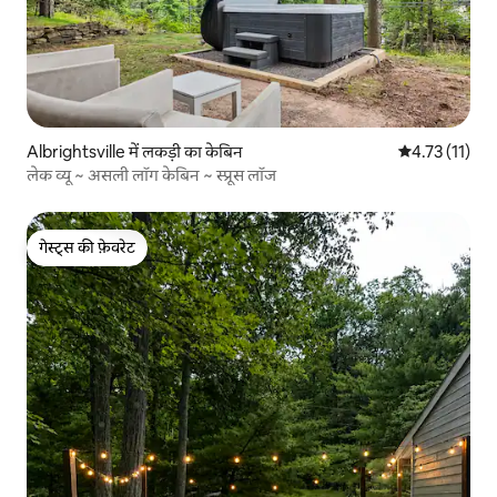
Albrightsville में लकड़ी का केबिन
औसत रेटिंग 5 में
4.73 (11)
लेक व्यू ~ असली लॉग केबिन ~ स्प्रूस लॉज
गेस्ट्स की फ़ेवरेट
गेस्ट्स की फ़ेवरेट