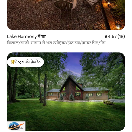
Lake Harmony में घर
औसत रेटिंग 5 में 
4.67 (18)
विशाल/साज़ो-सामान से भरा रसोईघर/हॉट टब/फ़ायर पिट/गेम
गेस्ट्स की फ़ेवरेट
गेस्ट्स का टॉप फ़ेवरेट