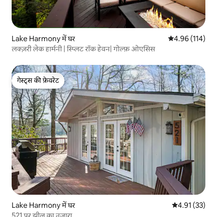
Lake Harmony में घर
औसत रेटिंग 5 में स
4.96 (114)
लक्ज़री लेक हार्मनी | स्प्लिट रॉक हेवन| गोल्फ़ ओएसिस
गेस्ट्स की फ़ेवरेट
गेस्ट्स की फ़ेवरेट
Lake Harmony में घर
औसत रेटिंग 5 में 
4.91 (33)
521 पर झील का नज़ारा