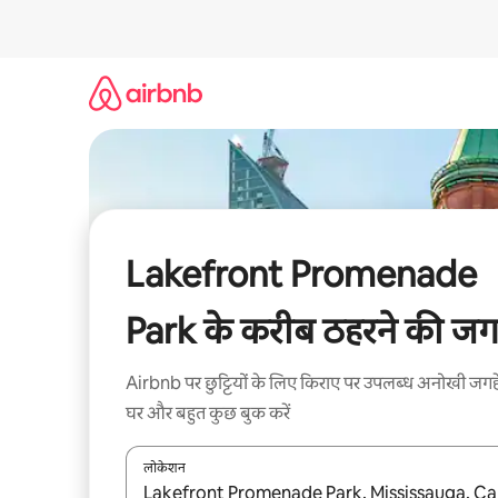
इसे
छोड़कर
सीधा
कॉन्टेंट
पर
जाएँ
Lakefront Promenade
Park के करीब ठहरने की जगह
Airbnb पर छुट्टियों के लिए किराए पर उपलब्ध अनोखी जगहे
घर और बहुत कुछ बुक करें
लोकेशन
नतीजों के उपलब्ध होने पर, अप और डाउन 'ऐरो की' का इस्तेमाल 