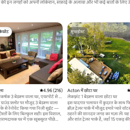
रने की इन जगहों को अपनी लोकेशन, सफ़ाई के अलावा और भी कई बातों के लिए ऊँची
फ़ेवरेट
सुपरहोस्ट
फ़ेवरेट
सुपरहोस्ट
गला
औसत रेटिंग 5 में से 4.96, 216 समीक्षाएँ
4.96 (216)
Acton में छोटा घर
औ
 समीक्षाएँ
कर्षक 3 बेडरूम वाला घर, एयरपोर्ट से 5
लेकफ़्रंट 1 बेडरूम वाला छोटा घर
ी पर
ग्राउंड फ़्लोर पर मौजूद 3 बेडरूम वाला
इस यादगार पलायन में कुदरत के साथ फिर स
के से रेनोवेट किया गया निजी सुईट —
ब्रीज़ ट्रेलर पार्क में मौजूद हमारे प्यारे वॉटरफ़
 दोस्तों के लिए बिल्कुल सही। इस विशाल,
ठहरने की शानदार जगह का मज़ा लें। य
ामदायक घर में एक खूबसूरत पीछे
और शांत ट्रेलर पार्क है, जहाँ 15 एकड़ क
, जहाँ बारबेक्यू, ट्रैम्पोलिन, डेक और
जगह है और फ़ेयरी लेक (एक्टन) तक नि