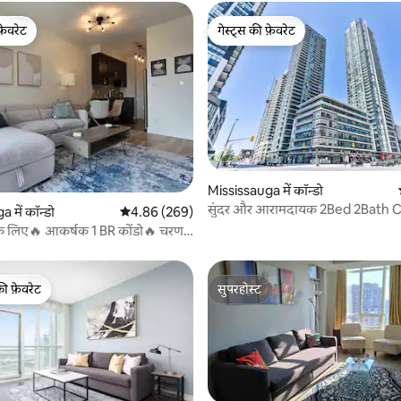
फ़ेवरेट
गेस्ट्स की फ़ेवरेट
फ़ेवरेट
गेस्ट्स की फ़ेवरेट
 समीक्षाएँ
Mississauga में कॉन्डो
सुंदर और आरामदायक 2Bed 2Bath 
 में कॉन्डो
औसत रेटिंग 5 में से 4.86, 269 समीक्षाएँ
4.86 (269)
स्क्वायर 1 के लिए कदम
 के लिए🔥 आकर्षक 1 BR कोंडो🔥 चरण!
की फ़ेवरेट
सुपरहोस्ट
टॉप फ़ेवरेट
सुपरहोस्ट