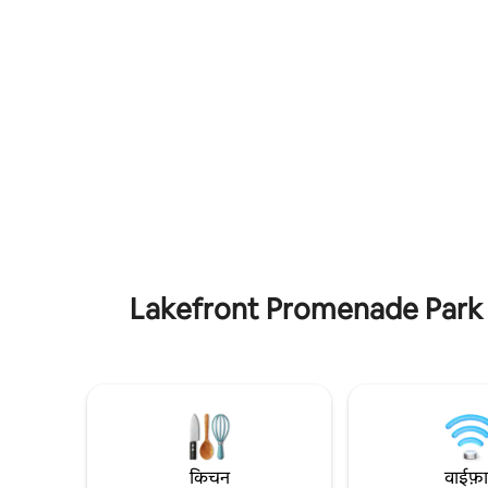
आँगन मौजूद
इस्तेमाल करें। लैंडस्केप वाला पीछे का आँगन, जिसमें
के नज़ारों का मज़ा ले सक
डेक, बारबेक्यू, ढेर सारे बोर्ड गेम, बड़ी स्क्रीन पर मीडिया
लिविंग रूम ह
/ फ़िल्में देखने के लिए 4K प्रोजेक्टर (G00gle
साथ ही एक
chromecast से स्ट्रीम करें) और वाइन फ़्रिज,
भी हैं। विशा
एस्प्रेसो बार, आइस मेकर वाला फ़्रिज, पूरी सुविधाओं
रोशनी आती ह
वाला बाथरूम, हीटेड फ़्लोरिंग मौजूद हैं। ज़रूरी :
के लिए एक 
आपको “ध्यान देने योग्य अन्य विवरण” ज़रूर पढ़ने
चाहिए
Lakefront Promenade Park के कर
किचन
वाईफ़