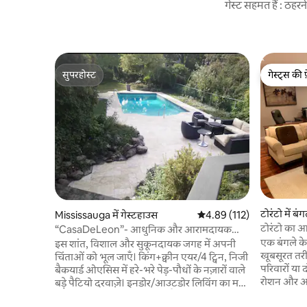
गेस्ट सहमत हैं : ठह
सुपरहोस्ट
गेस्ट्स की 
सुपरहोस्ट
गेस्ट्स की 
टोरंटो में बं
Mississauga में गेस्टहाउस
औसत रेटिंग 5 में से 4.89, 112
4.89 (112)
टोरंटो का आ
“CasaDeLeon”- आधुनिक और आरामदायक
मिनट की दूर
लेकव्यू गेस्टहाउस
एक बंगले के 
इस शांत, विशाल और सुकूनदायक जगह में अपनी
खूबसूरत तरी
चिंताओं को भूल जाएँ। किंग+क्वीन एयर/4 ट्विन, निजी
परिवारों या
बैकयार्ड ओएसिस में हरे-भरे पेड़-पौधों के नज़ारों वाले
रोशन और आर
बड़े पैटियो दरवाज़े। इनडोर/आउटडोर लिविंग का मज़ा
वाला आँगन है
लें और निजी बास्केटबॉल कोर्ट, ट्रैम्पोलीन का