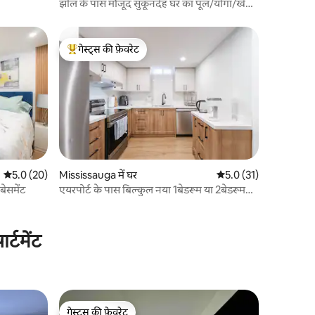
झील के पास मौजूद सुकूनदेह घर का पूल/योगा/खेल
का कमरा
गेस्ट्स की फ़ेवरेट
गेस्ट्स का टॉप फ़ेवरेट
औसत रेटिंग 5 में से 5.0, 20 समीक्षाएँ
5.0 (20)
Mississauga में घर
औसत रेटिंग 5 में से 5.0, 3
5.0 (31)
बेसमेंट
एयरपोर्ट के पास बिल्कुल नया 1बेडरूम या 2बेडरूम
वाला बेसमेंट सुइट
्टमेंट
गेस्ट्स की फ़ेवरेट