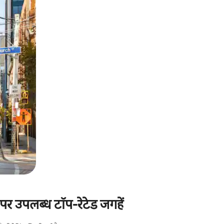
र उपलब्ध टॉप-रेटेड जगहें