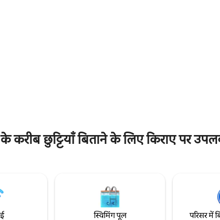
 हैं, ताकि आप आराम कर सकें और बाहर
है। ट्रेलर कपल या छोटे परिवार के लिए उ
ें। इस सुईट में एक स्टाइलिश
यह उन लोगों के लिए उपयुक्त है, जो आर
ै, जिसमें एक बड़ा-सा टीवी लगा हुआ है,
और नज़ारों का मज़ा लेना, कायाक पर झ
 रोशन बाथरूम और आरामदायक बेडरूम
जायज़ा लेना, वॉटर बाइक पर व्यायाम 
ल रसोईघर में बड़े स्काइलाइट से प्राकृतिक
जायज़ा लेना, झील में मछली पकड़ना, बा
ै, जिससे खाना पकाने और इकट्ठा होने
देखने का मज़ा लेना या कैम्पफ़ायर पर या 
गर्मजोशी भरी और सुखद जगह बनती है।
छाँव तल में समय बिताना चाहते हैं।
ीब छुट्टियाँ बिताने के लिए किराए पर उपलब्ध
ाई
स्विमिंग पूल
परिसर में ब