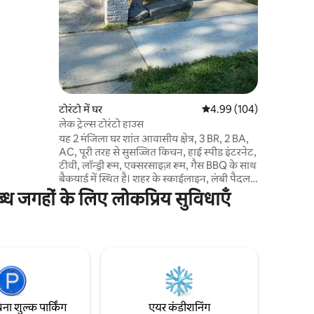
पयुक्त है।
ाम फ़रमाना
ील का
करना और
हर मूवी
तारों की
टोरंटो में घर
औसत रेटिंग 5 में से 4.99, 10
4.99 (104)
लेक ट्रेल्स टोरंटो हाउस
यह 2 मंजिला घर शांत आवासीय क्षेत्र, 3 BR, 2 BA,
AC, पूरी तरह से सुसज्जित किचन, हाई स्पीड इंटरनेट,
टीवी, लॉन्ड्री रूम, एक्सरसाइज़ रूम, गैस BBQ के साथ
बैकयार्ड में स्थित है। शहर के स्काईलाइन, लंबी पैदल
यात्रा और बाइकिंग ट्रेल्स के शानदार नज़ारों के साथ
 जगहों के लिए लोकप्रिय सुविधाएँ
लेक ओंटारियो से दूर कदम रखें। हम एक केंद्रीय
लोकेशन पर हैं: डाउनटाउन से 13 मिनट की दूरी पर,
टोरंटो अंतरराष्ट्रीय हवाई अड्डे से 15 मिनट की दूरी पर।
बस स्टॉप से मीटर और गार्डिनर एक्सप्रेसवे से 2 मिनट
की दूरी पर, ड्राइववे 2 कारों पर पार्किंग। 5 मिनट के
अंदर रेस्टोरेंट और किराने की दुकानें।
िना शुल्क पार्किंग
एयर कंडीशनिंग