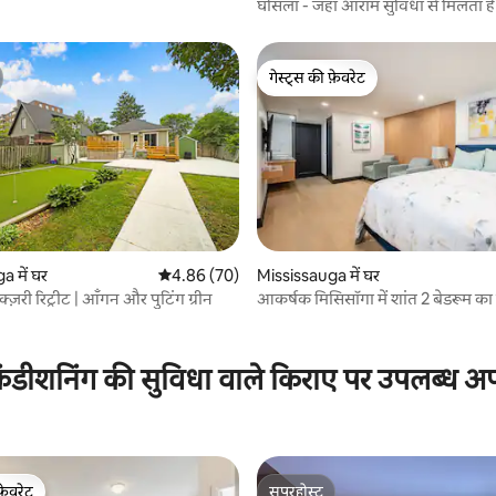
घोंसला - जहाँ आराम सुविधा से मिलता है
गेस्ट्स की फ़ेवरेट
गेस्ट्स की फ़ेवरेट
 में घर
औसत रेटिंग 5 में से 4.86, 70 समीक्षाएँ
4.86 (70)
Mississauga में घर
़री रिट्रीट | आँगन और पुटिंग ग्रीन
आकर्षक मिसिसॉगा में शांत 2 बेडरूम का 
 समीक्षाएँ
ंडीशनिंग की सुविधा वाले किराए पर उपलब्ध अपार
फ़ेवरेट
सुपरहोस्ट