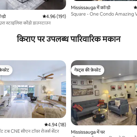
Mississauga में कॉन्डो
औ
Square - One Condo Amazing Vi
न्डो
औसत रेटिंग 5 में से 4.96, 191 समीक्षाएँ
4.96 (191)
6 लोग ठहर सकते हैं)
 द्वारा स्टाइलिश कोंडो डाउनटाउन
 समीक्षाएँ
किराए पर उपलब्ध पारिवारिक मकान
फ़ेवरेट
गेस्ट्स की फ़ेवरेट
फ़ेवरेट
गेस्ट्स की फ़ेवरेट
 समीक्षाएँ
औसत रेटिंग 5 में से 4.94, 18 समीक्षाएँ
4.94 (18)
हीटेड पूल/हॉट टब CNE सीएन टॉवर रोजर्स सेंटर
Mississauga में घर