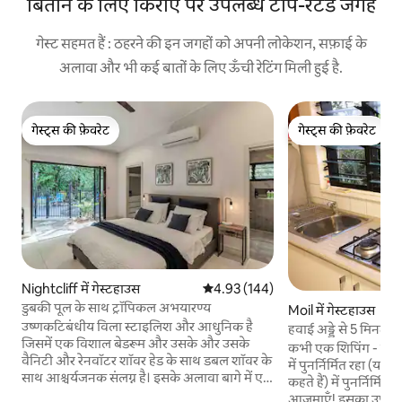
बिताने के लिए किराए पर उपलब्ध टॉप-रेटेड जगहें
गेस्ट सहमत हैं : ठहरने की इन जगहों को अपनी लोकेशन, सफ़ाई के
अलावा और भी कई बातों के लिए ऊँची रेटिंग मिली हुई है.
गेस्ट्स की फ़ेवरेट
गेस्ट्स की फ़ेवरेट
गेस्ट्स की फ़ेवरेट
गेस्ट्स की फ़ेवरेट
Nightcliff में गेस्टहाउस
औसत रेटिंग 5 में से 4.93, 144 समीक्षाएँ
4.93 (144)
डुबकी पूल के साथ ट्रॉपिकल अभयारण्य
Moil में गेस्टहाउस
उष्णकटिबंधीय विला स्टाइलिश और आधुनिक है
हवाई अड्डे से 5 मिनट की
जिसमें एक विशाल बेडरूम और उसके और उसके
वाली जगह
कभी एक शिपिंग - कंटेन
वैनिटी और रेनवॉटर शॉवर हेड के साथ डबल शॉवर के
में पुनर्निर्मित रहा (या ‘ड
साथ आश्चर्यजनक संलग्न है। इसके अलावा बागे में एक
कहते हैं) में पुनर्निर्मि
विशाल चलना! भव्य विला में विशाल ग्लास द्वि - गुना
आज़माएँ! इसका उपयोग 