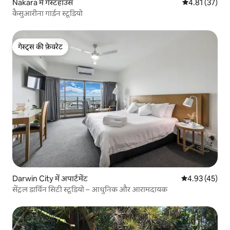
Nakara में गेस्टहाउस
औसत रेटिंग 5 में 
4.81 (37)
कैसुआरीना गार्डन स्टूडियो
गेस्ट्स की फ़ेवरेट
गेस्ट्स की फ़ेवरेट
Darwin City में अपार्टमेंट
औसत रेटिंग 5 में 
4.93 (45)
सेंट्रल डार्विन सिटी स्टूडियो – आधुनिक और आरामदायक