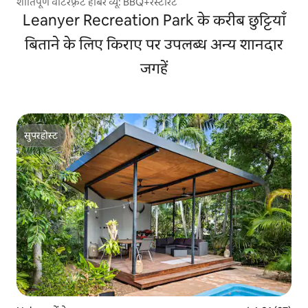
शांतिपूर्ण वॉटरफ़्रंट हार्बर व्यू: BBQ+रेस्टोरेंट
Leanyer Recreation Park के करीब छुट्टियाँ
बिताने के लिए किराए पर उपलब्ध अन्य शानदार
जगहें
सुपरहोस्ट
सुपरहोस्ट