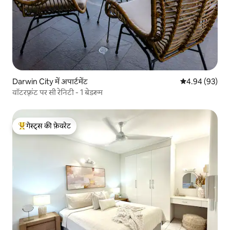
Darwin City में अपार्टमेंट
औसत रेटिंग 5 में 
4.94 (93)
वॉटरफ़्रंट पर सी रेनिटी - 1 बेडरूम
गेस्ट्स की फ़ेवरेट
गेस्ट्स का टॉप फ़ेवरेट