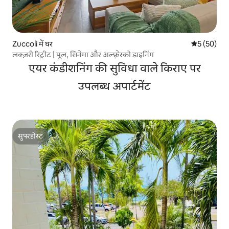
Zuccoli में घर
औसत रेटिंग 5 
5 (50)
लक्ज़री रिट्रीट | पूल, सिनेमा और अल्फ़्रेस्को डाइनिंग
एयर कंडीशनिंग की सुविधा वाले किराए पर
उपलब्ध अपार्टमेंट
सुपरहोस्ट
सुपरहोस्ट