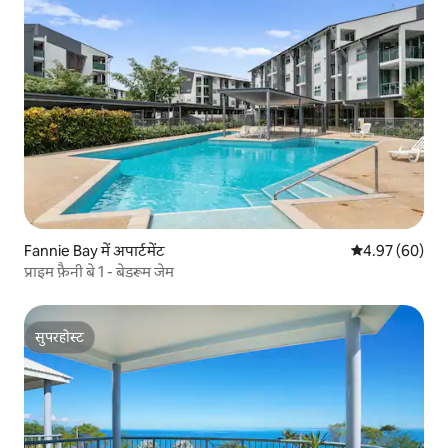
Fannie Bay में अपार्टमेंट
औसत रेटिंग 5 में 
4.97 (60)
प्राइम फ़ैनी बे 1 - बेडरूम जेम
सुपरहोस्ट
सुपरहोस्ट