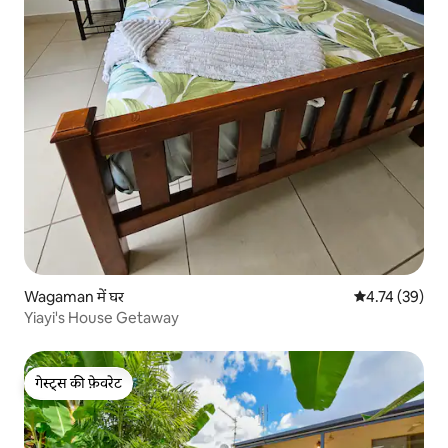
Wagaman में घर
औसत रेटिंग 5 में 
4.74 (39)
Yiayi's House Getaway
गेस्ट्स की फ़ेवरेट
गेस्ट्स की फ़ेवरेट