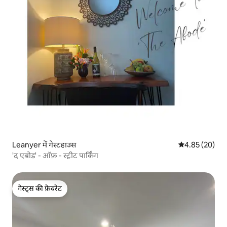
Leanyer में गेस्टहाउस
औसत रेटिंग 5 में 
4.85 (20)
'द एबोड' - ऑफ़ - स्ट्रीट पार्किंग
गेस्ट्स की फ़ेवरेट
गेस्ट्स की फ़ेवरेट