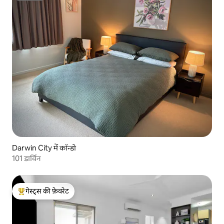
Darwin City में कॉन्डो
101 डार्विन
गेस्ट्स की फ़ेवरेट
गेस्ट्स का टॉप फ़ेवरेट