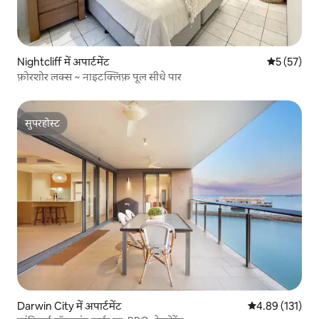
Nightcliff में अपार्टमेंट
औसत रेटिंग 5 
5 (57)
फ़ोरशोर लक्स ~ नाइटक्लिफ़ पूल सीधे पार
सुपरहोस्ट
सुपरहोस्ट
Darwin City में अपार्टमेंट
औसत रेटिंग 5 में स
4.89 (131)