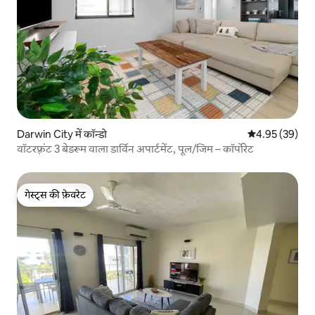
Darwin City में कॉन्डो
औसत रेटिंग 5 में 
4.95 (39)
वॉटरफ़्रंट 3 बेडरूम वाला डार्विन अपार्टमेंट, पूल/जिम – कॉर्पोरेट
गेस्ट्स की फ़ेवरेट
गेस्ट्स की फ़ेवरेट