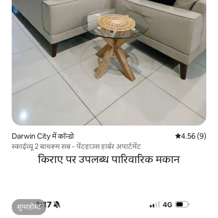
Darwin City में कॉन्डो
औसत रेटिंग 5 में
4.56 (9)
स्काईव्यू 2 बाथरूम सब - पेंटहाउस हार्बर अपार्टमेंट
किराए पर उपलब्ध पारिवारिक मकान
सुपरहोस्ट
सुपरहोस्ट