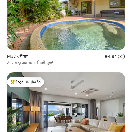
Malak में घर
औसत रेटिंग 5 में 
4.84 (31)
आरामदायक घर + निजी पूल!
गेस्ट्स की फ़ेवरेट
गेस्ट्स का टॉप फ़ेवरेट