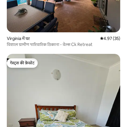
Virginia में घर
औसत रेटिंग 5 में 
4.97 (35)
विशाल ग्रामीण पारिवारिक ठिकाना - वेल्स Ck Retreat
गेस्ट्स की फ़ेवरेट
गेस्ट्स की फ़ेवरेट