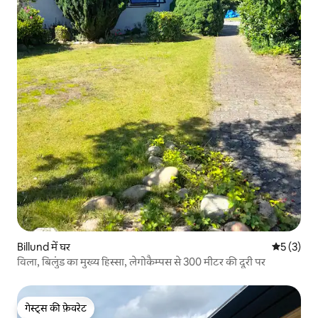
Billund में घर
औसत रेटिंग 5
5 (3)
विला, बिलुंड का मुख्य हिस्सा, लेगोकैम्पस से 300 मीटर की दूरी पर
गेस्ट्स की फ़ेवरेट
गेस्ट्स की फ़ेवरेट