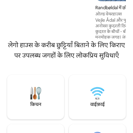
बहुत पसंद है। यहां बाहरी जीवन को प्राथमिकता दी
Randbøldal में छोटा 
जाती है और इसलिए घर में कोई टीवी नहीं है (माता-
ओल्ड वेयरहाउस
पिता हमें धन्यवाद देते हैं) आओ और ग्रामीण इडिल
Vejle Ådal और पुराने रे
और शांति का अनुभव करें और खेत के जानवरों को
अनोखा कुदरती ठिकाना 🚂
नमस्कार करें।
कुदरत के बीचों - बीच
मनमोहक जगह। जंगल और प
हुआ, अपनी छत और बग
लेगो हाउस के करीब छुट्टियाँ बिताने के लिए किराए
लकड़ी जलाने वाला स्ट
पर उपलब्ध जगहों के लिए लोकप्रिय सुविधाएँ
सुसज्जित किचन मिलेगा। Vejle Ådal में
LEGOLAND, Lego H
मकबरा, Jellingsten
Bindeballe Købman
के आकर्षणों का अनुभव करें। शांति, प
उपस्थिति की तलाश करने
बिल्कुल सही – LEGO
की दूरी पर।
किचन
वाईफ़ाई