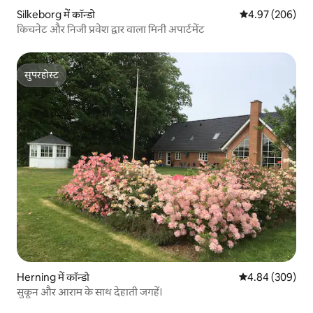
Silkeborg में कॉन्डो
औसत रेटिंग 5 में स
4.97 (206)
किचनेट और निजी प्रवेश द्वार वाला मिनी अपार्टमेंट
सुपरहोस्ट
सुपरहोस्ट
Herning में कॉन्डो
औसत रेटिंग 5 में स
4.84 (309)
सुकून और आराम के साथ देहाती जगहें।