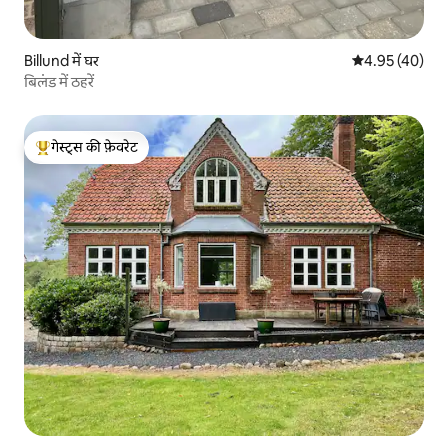
Billund में घर
औसत रेटिंग 5 में 
4.95 (40)
बिलंड में ठहरें
गेस्ट्स की फ़ेवरेट
गेस्ट्स का टॉप फ़ेवरेट