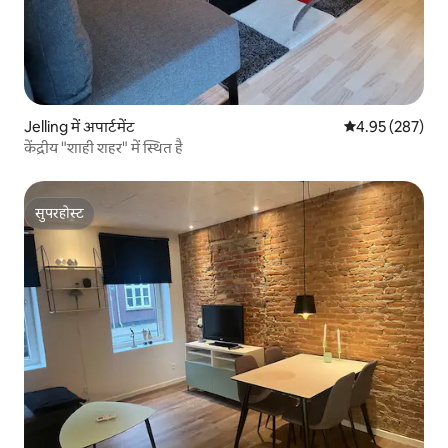
Jelling में अपार्टमेंट
औसत रेटिंग 5 में स
4.95 (287)
केंद्रीय "शाही शहर" में स्थित है
सुपरहोस्ट
सुपरहोस्ट