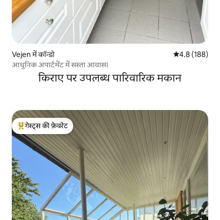
Vejen में कॉन्डो
औसत रेटिंग 5 में 
4.8 (188)
आधुनिक अपार्टमेंट में सस्ता आवास।
किराए पर उपलब्ध पारिवारिक मकान
गेस्ट्स की फ़ेवरेट
गेस्ट्स का टॉप फ़ेवरेट