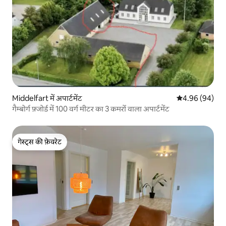
Middelfart में अपार्टमेंट
औसत रेटिंग 5 में 
4.96 (94)
गैम्बोर्ग फ़्जोर्ड में 100 वर्ग मीटर का 3 कमरों वाला अपार्टमेंट
गेस्ट्स की फ़ेवरेट
गेस्ट्स की फ़ेवरेट