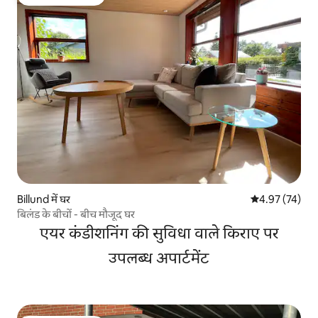
गेस्ट्स का टॉप फ़ेवरेट
Billund में घर
औसत रेटिंग 5 में 
4.97 (74)
बिलंड के बीचों - बीच मौजूद घर
एयर कंडीशनिंग की सुविधा वाले किराए पर
उपलब्ध अपार्टमेंट