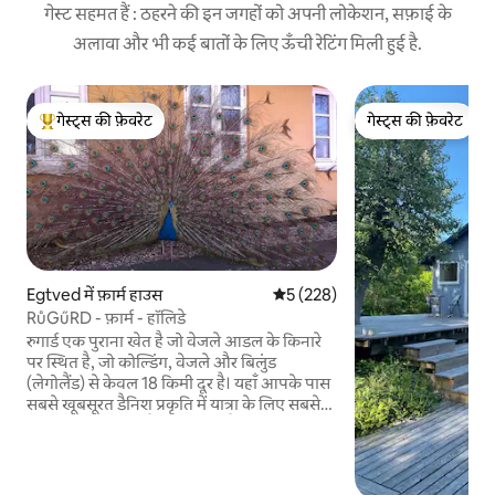
गेस्ट सहमत हैं : ठहरने की इन जगहों को अपनी लोकेशन, सफ़ाई के
अलावा और भी कई बातों के लिए ऊँची रेटिंग मिली हुई है.
गेस्ट्स की फ़ेवरेट
गेस्ट्स की फ़ेवरेट
गेस्ट्स का टॉप फ़ेवरेट
गेस्ट्स की फ़ेवरेट
Egtved में फ़ार्म हाउस
औसत रेटिंग 5 में से 5, 228 समीक्षाएँ
5 (228)
RůGűRD - फ़ार्म - हॉलिडे
रुगार्ड एक पुराना खेत है जो वेजले आडल के किनारे
पर स्थित है, जो कोल्डिंग, वेजले और बिलुंड
(लेगोलैंड) से केवल 18 किमी दूर है। यहाँ आपके पास
सबसे खूबसूरत डैनिश प्रकृति में यात्रा के लिए सबसे
अच्छा प्रारंभिक बिंदु है। इस क्षेत्र में पैदल यात्रा के
रास्ते और साइकिल और घुड़सवारी के रास्ते हैं। यहां
घूमने के लिए बहुत सारे विकल्प हैं, लेकिन खेत में
रहने के लिए भी समय निकालें। बच्चों को यहां रहना