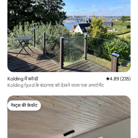
Kolding में कॉन्डो
औसत रेटिंग 5 में स
4.89 (235)
Kolding fjord के बंदरगाह को देखने वाला एक अपार्टमेंट
गेस्ट्स की फ़ेवरेट
गेस्ट्स की फ़ेवरेट