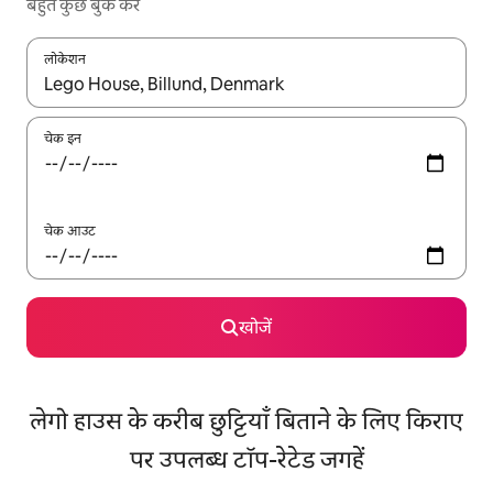
बहुत कुछ बुक करें
लोकेशन
नतीजों के उपलब्ध होने पर, अप और डाउन 'ऐरो की' का इस्तेमाल करके नेविगेट करें
चेक इन
चेक आउट
खोजें
लेगो हाउस के करीब छुट्टियाँ बिताने के लिए किराए
पर उपलब्ध टॉप-रेटेड जगहें