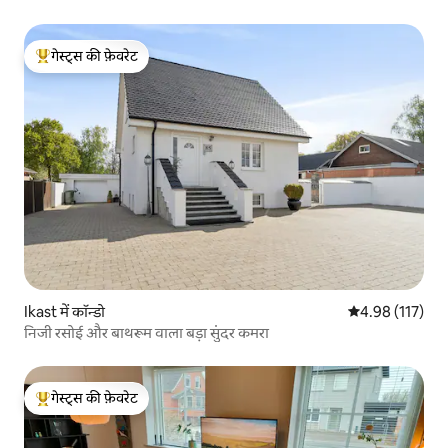
गेस्ट्स की फ़ेवरेट
गेस्ट्स का टॉप फ़ेवरेट
Ikast में कॉन्डो
औसत रेटिंग 5 में स
4.98 (117)
निजी रसोई और बाथरूम वाला बड़ा सुंदर कमरा
गेस्ट्स की फ़ेवरेट
गेस्ट्स का टॉप फ़ेवरेट