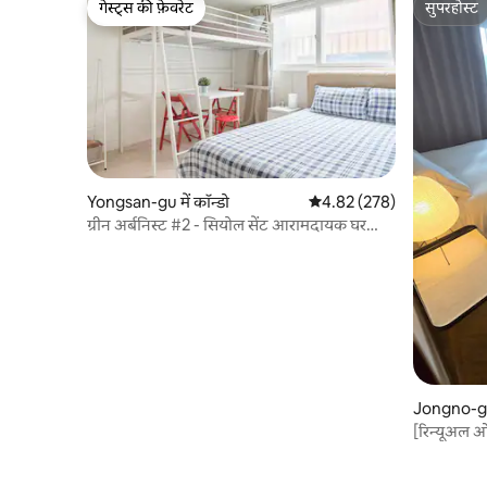
गेस्ट्स की फ़ेवरेट
सुपरहोस्ट
गेस्ट्स की फ़ेवरेट
सुपरहोस्ट
Yongsan-gu में कॉन्डो
औसत रेटिंग 5 में से 4.82, 278
4.82 (278)
ग्रीन अर्बनिस्ट #2 - सियोल सेंट आरामदायक घर
3pax
Jongno-gu 
[रिन्यूअल ओ