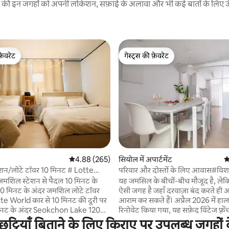
रने की इन जगहों को अपनी लोकेशन, सफ़ाई के अलावा और भी कई बातों के लिए ऊँची
फ़ेवरेट
गेस्ट्स की फ़ेवरेट
फ़ेवरेट
गेस्ट्स की फ़ेवरेट
 समीक्षाएँ
औसत रेटिंग 5 में से 4.88, 265 समीक्षाएँ
4.88 (265)
सियोल में अपार्टमेंट
औ
शन/लोटे टॉवर 10 मिनट # Lotte
परिवार और दोस्तों के लिए आवास#विश
से 10 मिनट की दूरी पर # Songnidan
रूम#लोटे टॉवर#सोकचोन झील 3 मिन
मशिल स्टेशन से पैदल 10 मिनट के
यह जमसिल के बीचों-बीच मौजूद है, ले
okchon Lake 5 मिनट # होटल बिस्तर
रखने की जगह#पार्किंग
10 मिनट के अंदर जमशिल लोटे टॉवर
ऐसी जगह है जहाँ दरवाज़ा बंद करते ही 
दोस्त का आवास
उपलब्ध#ग्वांगह्वामुन#गंगनाम#KSP
te World कार से 10 मिनट की दूरी पर
आराम कर सकते हैं। अप्रैल 2026 में हाल ही में
िनट के अंदर Seokchon Lake 120
रिनोवेट किया गया, यह सफ़ेद विंटेज फ़्रें
स्मार्ट बीम प्रोजेक्टर को मूवी थिएटर की
घर दोस्तों की मुलाकातों, पारिवारिक यात
 छुट्टियाँ बिताने के लिए किराए पर उपलब्ध जगहों