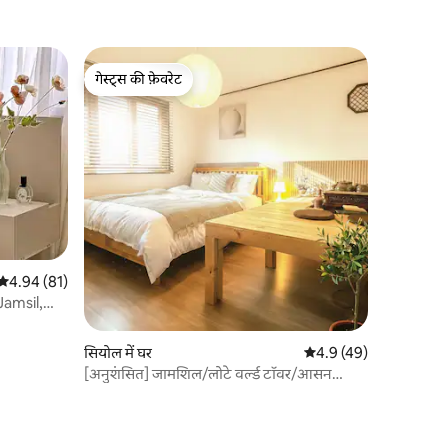
गेस्ट्स की फ़ेवरेट
गेस्ट्स की फ़ेवरेट
औसत रेटिंग 5 में से 4.94, 81 समीक्षाएँ
4.94 (81)
Jamsil,
rld #
n Lake से
सियोल में घर
औसत रेटिंग 5 में से 4.9, 4
4.9 (49)
[अनुशंसित] जामशिल/लोटे वर्ल्ड टॉवर/आसन
अस्पताल/सुकचोन झील/ओलंपिक पार्क/केएसपीओ
डोम/संगसू/कोएक्स/गंगनम