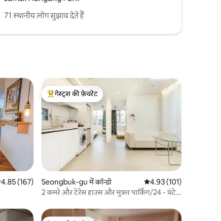
71 स्थानीय लोग सुझाव देते हैं
गेस्ट्स की फ़ेवरेट
गेस्ट्स का टॉप फ़ेवरेट
सत रेटिंग 5 में से 4.85, 167 समीक्षाएँ
4.85 (167)
Seongbuk-gu में कॉन्डो
औसत रेटिंग 5 में से 4.93, 10
4.93 (101)
2 कमरे और टेरेस हाउस और मुफ़्त पार्किंग/24 - घंटे
सेल्फ़ - ट्रैवल लगेज स्टोरेज/सबवे/लिफ़्ट से ज़्यादा -
से - ज़्यादा 5 लोग/2 मिनट की पैदल दूरी पर