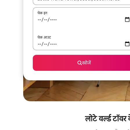
चेक इन
चेक आउट
खोजें
लोटे वर्ल्ड टॉवर