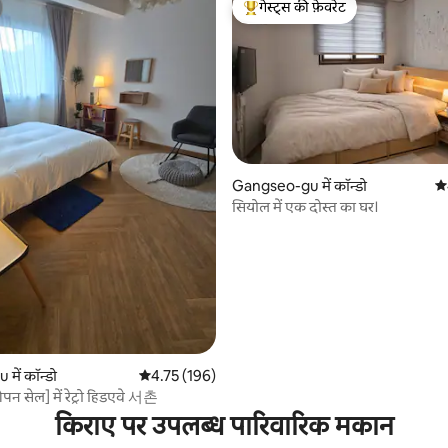
गेस्ट्स की फ़ेवरेट
गेस्ट्स का टॉप फ़ेवरेट
 समीक्षाएँ
Gangseo-gu में कॉन्डो
औस
सियोल में एक दोस्त का घर।
में कॉन्डो
औसत रेटिंग 5 में से 4.75, 196 समीक्षाएँ
4.75 (196)
पन सेल] में रेट्रो हिडएवे 서촌
किराए पर उपलब्ध पारिवारिक मकान