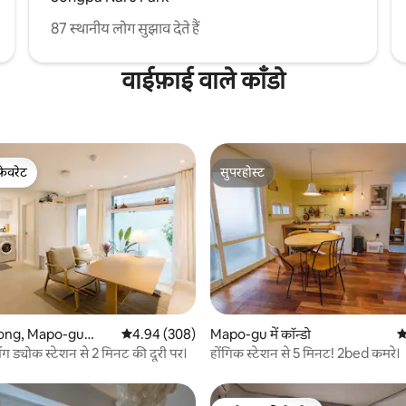
87 स्थानीय लोग सुझाव देते हैं
वाईफ़ाई वाले काँडो
फ़ेवरेट
सुपरहोस्ट
फ़ेवरेट
सुपरहोस्ट
 समीक्षाएँ
ng, Mapo-gu
औसत रेटिंग 5 में से 4.94, 308 समीक्षाएँ
4.94 (308)
Mapo-gu में कॉन्डो
औ
ोंग ड्योक स्टेशन से 2 मिनट की दूरी पर।
होंगिक स्टेशन से 5 मिनट! 2bed कमरे।