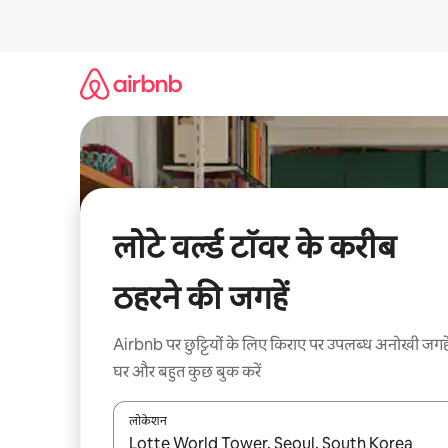
इसे
छोड़कर
सीधा
कॉन्टेंट
पर
जाएँ
लोटे वर्ल्ड टॉवर के करीब
ठहरने की जगहें
Airbnb पर छुट्टियों के लिए किराए पर उपलब्ध अनोखी जगहे
घर और बहुत कुछ बुक करें
लोकेशन
नतीजों के उपलब्ध होने पर, अप और डाउन 'ऐरो की' का इस्तेमाल 