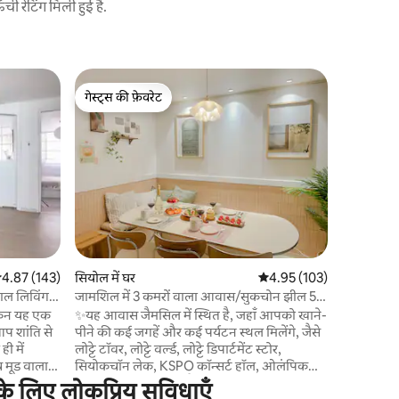
 रेटिंग मिली हुई है.
सियोल में घ
गेस्ट्स की फ़ेवरेट
गेस्ट्स की
सोकचोन स्
गेस्ट्स की फ़ेवरेट
गेस्ट्स की
मुफ्त पार्
यह विशाल ह
लिए एक साथ र
Seokchon स्ट
कमरों वाला 
[अगर आप 
स्टाइलिश जगह क
पूरी तरह से ला
और 9 पर S
मिनट की पैदल दूरी पर)
सत रेटिंग 5 में से 4.87, 143 समीक्षाएँ
4.87 (143)
सियोल में घर
औसत रेटिंग 5 में से 4.95, 10
4.95 (103)
पैदल जा सकते हैं। अगर आप पार्क 
हम आपको उस 
ाल लिविंग
जामशिल में 3 कमरों वाला आवास/सुकचोन झील 5
जो ठहरने क
ट#सामान
मिनट/लोटे वर्ल्ड, लोटे टॉवर 7 मिनट/केएसपीओ/3
किन यह एक
✨यह आवास जैमसिल में स्थित है, जहाँ आपको खाने-
मेहमानों क
मेट्रो लाइनों के पास, अधिकतम 8 लोगों के लिए
आप शांति से
पीने की कई जगहें और कई पर्यटन स्थल मिलेंगे, जैसे
के ठीक सामने 
O#जामशिल
लोट्टे टॉवर, लोट्टे वर्ल्ड, लोट्टे डिपार्टमेंट स्टोर,
बीचों - बी
च मूड वाला
सियोकचॉन लेक, KSPO कॉन्सर्ट हॉल, ओलंपिक
और स्टाइलिश शैली
्राओं और
पार्क, सोंगरिदान-गिल, सैमसंग COEX, सियोंगसू,
 के लिए लोकप्रिय सुविधाएँ
जगह की मर