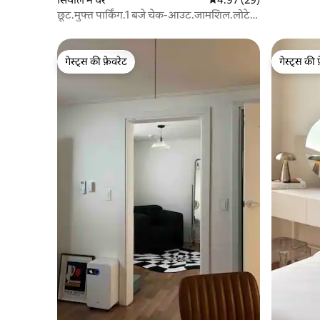
छूट.मुफ्त पार्किंग.1 बजे चेक-आउट.जामशिल.लोटे
टॉवर.लोटे
वर्ल्ड.सोंगनीदानगिल.केएसपीओ.गांगनाम.कोएक्स.आसन
अस्पताल
गेस्ट्स की फ़ेवरेट
गेस्ट्स की 
गेस्ट्स की फ़ेवरेट
गेस्ट्स की 