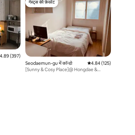
गेस्ट्स की फ़ेवरेट
गेस्ट्स की फ़ेवरेट
त रेटिंग 5 में से 4.89, 397 समीक्षाएँ
4.89 (397)
Seodaemun-gu में कॉन्डो
औसत रेटिंग 5 में से 4.84, 12
4.84 (125)
[Sunny & Cosy Place]@ Hongdae &
Yonnamdong