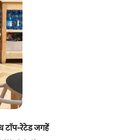
ध टॉप-रेटेड जगहें