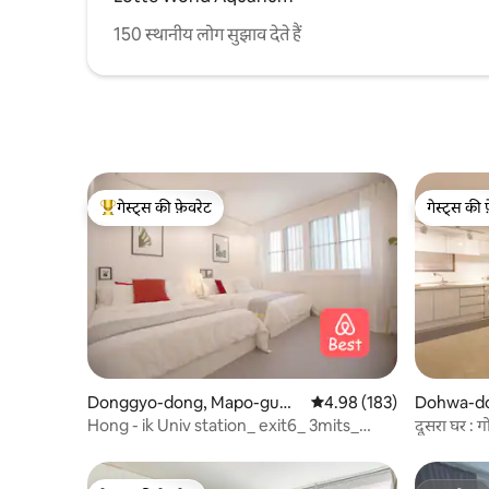
150 स्थानीय लोग सुझाव देते हैं
गेस्ट्स की फ़ेवरेट
गेस्ट्स की 
गेस्ट्स का टॉप फ़ेवरेट
गेस्ट्स की 
Donggyo-dong, Mapo-gu
औसत रेटिंग 5 में से 4.98, 183
4.98 (183)
Dohwa-do
में कॉन्डो
में कॉन्डो
Hong - ik Univ station_ exit6_ 3mits_
दूसरा घर : ग
JDHaus_1F