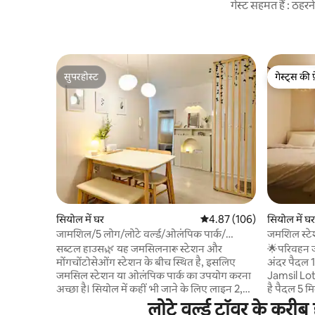
गेस्ट सहमत हैं : ठह
सुपरहोस्ट
गेस्ट्स की 
सुपरहोस्ट
गेस्ट्स की 
सियोल में घर
औसत रेटिंग 5 में से 4.87, 106
4.87 (106)
सियोल में घर
जामशिल/5 लोग/लोटे वर्ल्ड/ओलंपिक पार्क/
जमशिल स्टे
केएसपीओ डोम/आसन अस्पताल/बांगई मातगोल/
World कार 
सब्टल हाउस🌿 यह जमसिलनारू स्टेशन और
🌟परिवहन ज
लाइन 9.8/सुकचोन झील/2 एयर कंडीशनर
- gil # Se
मोंगचोंटोसेओंग स्टेशन के बीच स्थित है, इसलिए
अंदर पैदल 
परिवार के 
जमसिल स्टेशन या ओलंपिक पार्क का उपयोग करना
Jamsil Lot
अच्छा है। सियोल में कहीं भी जाने के लिए लाइन 2,
है पैदल 5 म
लाइन 9 और लाइन 8 के ज़रिए परिवहन की सुविधा
इंच🌟 के नए 
लोटे वर्ल्ड टॉवर के करीब