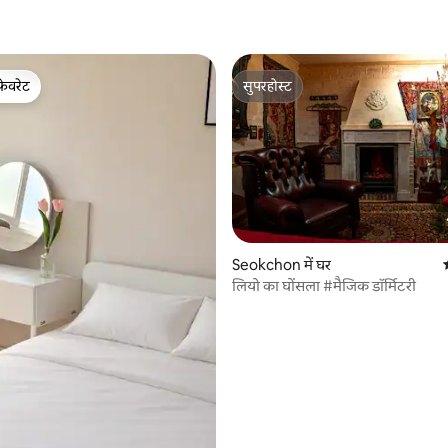
फ़ेवरेट
सुपरहोस्ट
फ़ेवरेट
सुपरहोस्ट
Seokchon में घर
लियो का घोंसला #मैजिक डॉर्मिटरी