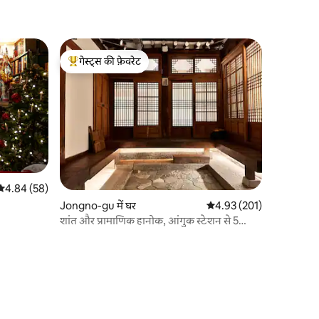
गेस्ट्स की फ़ेवरेट
गेस्ट्स का टॉप फ़ेवरेट
औसत रेटिंग 5 में से 4.84, 58 समीक्षाएँ
4.84 (58)
Jongno-gu में घर
औसत रेटिंग 5 में से 4.93, 20
4.93 (201)
शांत और प्रामाणिक हानोक, आंगुक स्टेशन से 5
मिनट की दूरी पर