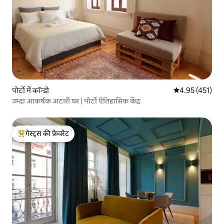
पोर्टो में कॉन्डो
औसत रेटिंग 5 में स
4.95 (451)
उम्दा आकर्षक अटारी घर | पोर्टो ऐतिहासिक केंद्र
गेस्ट्स की फ़ेवरेट
गेस्ट्स का टॉप फ़ेवरेट