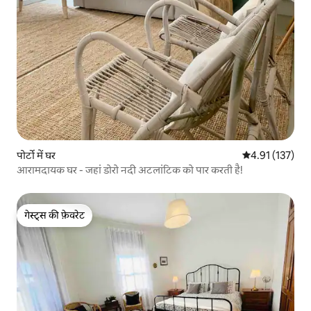
पोर्टो में घर
औसत रेटिंग 5 में स
4.91 (137)
आरामदायक घर - जहां डोरो नदी अटलांटिक को पार करती है!
गेस्ट्स की फ़ेवरेट
गेस्ट्स की फ़ेवरेट