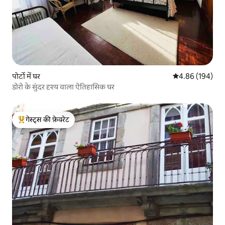
पोर्टो में घर
औसत रेटिंग 5 में स
4.86 (194)
डोरो के सुंदर दृश्य वाला ऐतिहासिक घर
गेस्ट्स की फ़ेवरेट
गेस्ट्स का टॉप फ़ेवरेट