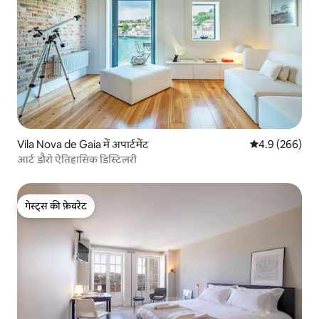
Vila Nova de Gaia में अपार्टमेंट
औसत रेटिंग 5 में 
4.9 (266)
आर्ट डौरो ऐतिहासिक डिस्टिलरी
गेस्ट्स की फ़ेवरेट
गेस्ट्स की फ़ेवरेट