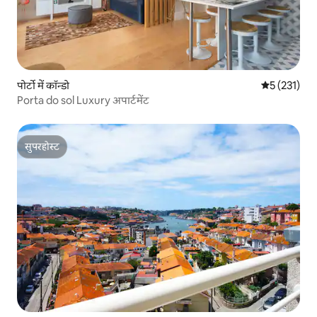
पोर्टो में कॉन्डो
औसत रेटिंग 5 म
5 (231)
Porta do sol Luxury अपार्टमेंट
सुपरहोस्ट
सुपरहोस्ट