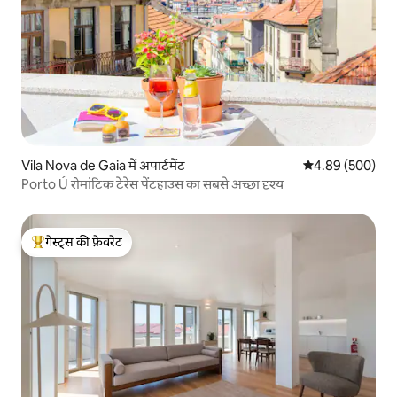
Vila Nova de Gaia में अपार्टमेंट
औसत रेटिंग 5 में स
4.89 (500)
Porto Ú रोमांटिक टेरेस पेंटहाउस का सबसे अच्छा दृश्य
गेस्ट्स की फ़ेवरेट
गेस्ट्स का टॉप फ़ेवरेट