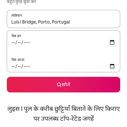
बहुत कुछ बुक करें
लोकेशन
नतीजों के उपलब्ध होने पर, अप और डाउन 'ऐरो की' का इस्तेमाल करके नेविगेट करें
चेक इन
चेक आउट
खोजें
लुइस I पुल के करीब छुट्टियाँ बिताने के लिए किराए
पर उपलब्ध टॉप-रेटेड जगहें