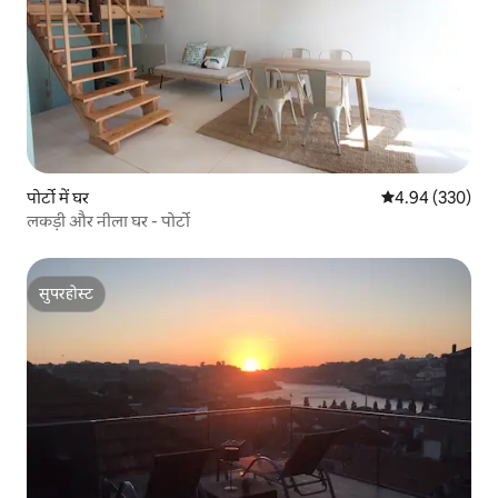
पोर्टो में घर
औसत रेटिंग 5 में स
4.94 (330)
लकड़ी और नीला घर - पोर्टो
सुपरहोस्ट
सुपरहोस्ट