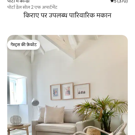
पोर्टो में कॉन्डो
औसत रेटिंग 5 मे
5 (370)
पोर्टा डेल सोल 2 एफ अपार्टमेंट
किराए पर उपलब्ध पारिवारिक मकान
गेस्ट्स की फ़ेवरेट
गेस्ट्स की फ़ेवरेट