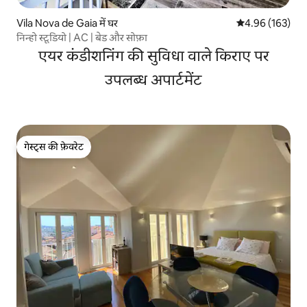
Vila Nova de Gaia में घर
औसत रेटिंग 5 में स
4.96 (163)
निन्हो स्टूडियो | AC | बेड और सोफ़ा
एयर कंडीशनिंग की सुविधा वाले किराए पर
उपलब्ध अपार्टमेंट
गेस्ट्स की फ़ेवरेट
गेस्ट्स की फ़ेवरेट