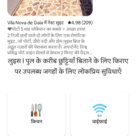
है। बेजोड़ सेवा और ब
करते हुए, यह लोकेशन औ
पोर्टो के बेहतरीन अन
एक असाधारण आधार प्र
Vila Nova de Gaia में गेस्ट सुइट
औसत रेटिंग 5 में से 4.98, 209 समीक्षाएँ
4.98 (209)
❤️पोर्टो 5 वाह लोकेशन का सबसे ⭐️ अच्छा दृश्य!
2 निजी छतों वाले दो लोगों के लिए एक रोमांटिक
सुइट, जो पोर्टो, डौरो नदी और डोम लुइस ब्रिज के
अद्भुत नज़ारों की पेशकश करता है। अपार्टमेंट विश्व
प्रसिद्ध पोर्ट वाइन सेलर्स से केवल 2 मिनट की पैदल
दूरी पर स्थित है। डोम लुइस ब्रिज क्लोज़ है और आस -
लुइस I पुल के करीब छुट्टियाँ बिताने के लिए किराए
पास के सबसे अच्छे वॉटरफ़्रंट बार और रेस्तरां हैं। पूरी
तरह से सुसज्जित किचन, शॉवर और मुलायम लिनन
पर उपलब्ध जगहों के लिए लोकप्रिय सुविधाएँ
के साथ आरामदायक डबल - बेड के साथ, यह पोर्टो
की सैर करने के बाद आराम करने के लिए एकदम
सही जगह है! गोरान गेस्टहाउस में आपका स्वागत है!
टेरेस लगभग 80% से ज़्यादा फैल जाती है
किचन
वाईफ़ाई