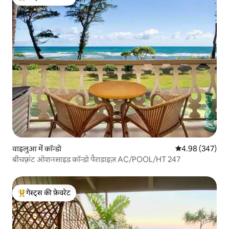
गेस्ट्स का टॉप फ़ेवरेट
वाइलुआ में कॉन्डो
औसत रेटिंग 5 में स
4.98 (347)
बीचफ़्रंट ओशनसाइड कॉन्डो पैराडाइज़ AC/POOL/HT 247
गेस्ट्स की फ़ेवरेट
गेस्ट्स का टॉप फ़ेवरेट