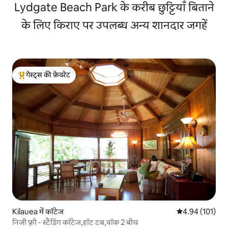
Lydgate Beach Park के करीब छुट्टियाँ बिताने
के लिए किराए पर उपलब्ध अन्य शानदार जगहें
गेस्ट्स की फ़ेवरेट
गेस्ट्स का टॉप फ़ेवरेट
Kilauea में कॉटेज
औसत रेटिंग 5 में स
4.94 (101)
निजी फ़्री - स्टैंडिंग कॉटेज,हॉट टब,वॉक 2 बीच