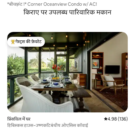
*बीचफ़्रंट !* Corner Oceanview Condo w/ AC!
किराए पर उपलब्ध पारिवारिक मकान
गेस्ट्स की फ़ेवरेट
गेस्ट्स का टॉप फ़ेवरेट
प्रिंसविल में घर
औसत रेटिंग 5 में स
4.98 (136)
हिबिस्कस हाउस~उष्णकटिबंधीय ओएसिस कॉवाई