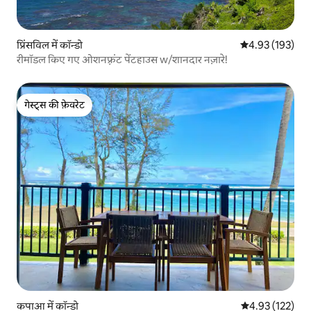
प्रिंसविल में कॉन्डो
औसत रेटिंग 5 में स
4.93 (193)
रीमॉडल किए गए ओशनफ़्रंट पेंटहाउस w/शानदार नज़ारे!
गेस्ट्स की फ़ेवरेट
गेस्ट्स की फ़ेवरेट
कपाआ में कॉन्डो
औसत रेटिंग 5 में स
4.93 (122)