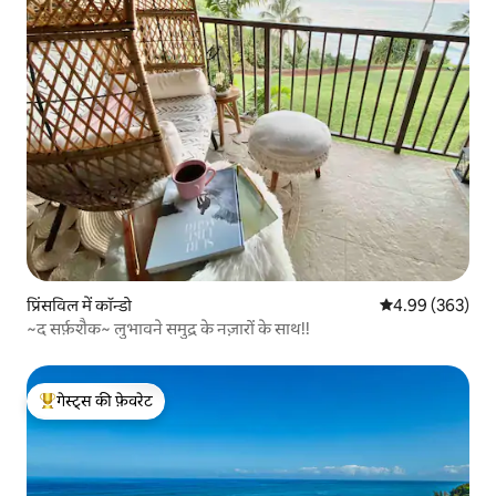
प्रिंसविल में कॉन्डो
औसत रेटिंग 5 में स
4.99 (363)
~द सर्फ़शैक~ लुभावने समुद्र के नज़ारों के साथ!!
गेस्ट्स की फ़ेवरेट
गेस्ट्स का टॉप फ़ेवरेट