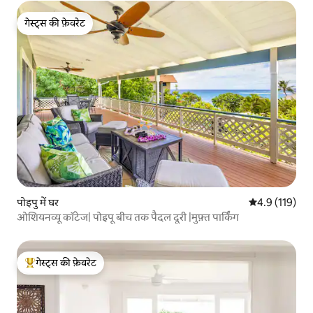
गेस्ट्स की फ़ेवरेट
गेस्ट्स की फ़ेवरेट
पोइपु में घर
औसत रेटिंग 5 में 
4.9 (119)
ओशियनव्यू कॉटेज| पोइपू बीच तक पैदल दूरी |मुफ़्त पार्किंग
गेस्ट्स की फ़ेवरेट
गेस्ट्स का टॉप फ़ेवरेट