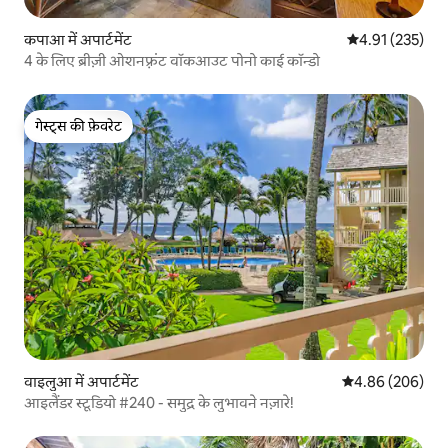
कपाआ में अपार्टमेंट
औसत रेटिंग 5 में स
4.91 (235)
4 के लिए ब्रीज़ी ओशनफ़्रंट वॉकआउट पोनो काई कॉन्डो
गेस्ट्स की फ़ेवरेट
गेस्ट्स की फ़ेवरेट
वाइलुआ में अपार्टमेंट
औसत रेटिंग 5 में स
4.86 (206)
आइलैंडर स्टूडियो #240 - समुद्र के लुभावने नज़ारे!