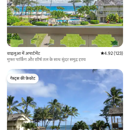
वाइलुआ में अपार्टमेंट
औसत रेटिंग 5 में स
4.92 (123)
मुफ्त पार्किंग और शीर्ष तल के साथ सुंदर समुद्र दृश्य
गेस्ट्स की फ़ेवरेट
गेस्ट्स की फ़ेवरेट