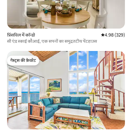
प्रिंसविल में कॉन्डो
औसत रेटिंग 5 में स
4.98 (329)
सी एंड स्काई कौआई, एक सपनों का समुद्रतटीय पेंटहाउस
गेस्ट्स की फ़ेवरेट
गेस्ट्स की फ़ेवरेट