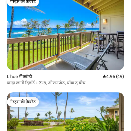
गेस्ट्स की फ़ेवरेट
गेस्ट्स की फ़ेवरेट
Lihue में कॉन्डो
औसत रेटिंग 5 में 
4.96 (49)
काहा लानी रिज़ॉर्ट #325, ओशनफ्रंट, वॉक टू बीच
गेस्ट्स की फ़ेवरेट
गेस्ट्स की फ़ेवरेट