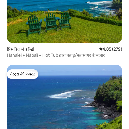
प्रिंसविल में कॉन्डो
औसत रेटिंग 5 में स
4.85 (279)
Hanalei + Nāpali + Hot Tub द्वारा पहाड़/महासागर के नज़ारे
गेस्ट्स की फ़ेवरेट
गेस्ट्स की फ़ेवरेट