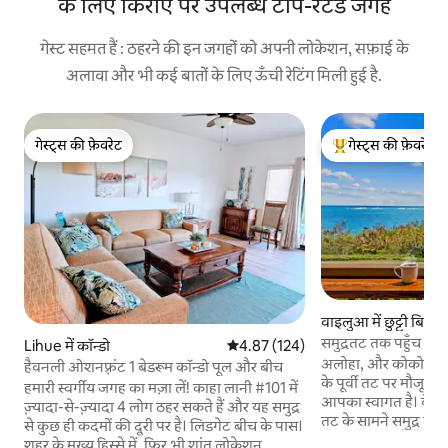
के लिए किराए पर उपलब्ध टॉप-रेटेड जगहें
गेस्ट सहमत हैं : ठहरने की इन जगहों को अपनी लोकेशन, सफ़ाई के
अलावा और भी कई बातों के लिए ऊँची रेटिंग मिली हुई है.
गेस्ट्स की फ़ेवरेट
गेस्ट्स की फ़ेवरेट
गेस्ट्स की फ़ेवरेट
गेस्ट्स का टॉप फ़ेवरेट
वाइलुआ में छुट्टी बितान
समुद्रतट तक पहुँच के सा
Lihue में कॉन्डो
औसत रेटिंग 5 में से 4.87, 124 समीक्षाएँ
4.87 (124)
कॉवाई कॉन्डो
अलोहा, और कोकोनट को
हैवनली ओशनफ़्रंट 1 बेडरूम कॉन्डो पूल और बीच
के पूर्वी तट पर मौजूद हमा
हमारी स्वर्गीय जगह का मज़ा लें! काहा लानी #101 में
आपका स्वागत है। वैलुआ 
ज़्यादा-से-ज़्यादा 4 लोग ठहर सकते हैं और यह समुद्र
तट के सामने समुद्र के
से कुछ ही कदमों की दूरी पर है। लिडगेट बीच के पास।
इंतज़ार कर रहे हैं। हमार
शहर के मुख्य हिस्से में, फिर भी शांत लोकेशन,