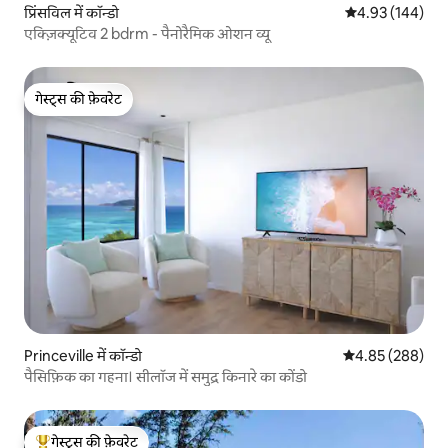
प्रिंसविल में कॉन्डो
औसत रेटिंग 5 में स
4.93 (144)
एक्ज़िक्यूटिव 2 bdrm - पैनोरैमिक ओशन व्यू
गेस्ट्स की फ़ेवरेट
गेस्ट्स की फ़ेवरेट
Princeville में कॉन्डो
औसत रेटिंग 5 में स
4.85 (288)
पैसिफ़िक का गहना। सीलॉज में समुद्र किनारे का कोंडो
गेस्ट्स की फ़ेवरेट