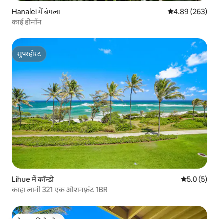
Hanalei में बंगला
औसत रेटिंग 5 में स
4.89 (263)
काई होनॉन
सुपरहोस्ट
सुपरहोस्ट
Lihue में कॉन्डो
औसत रेटिंग 5 म
5.0 (5)
काहा लानी 321 एक ओशनफ़्रंट 1BR