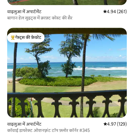
वाइलुआ में अपार्टमेंट
औसत रेटिंग 5 में स
4.94 (261)
बागान हेल सुइट्स में क्राफ़्ट कोस्ट की सैर
गेस्ट्स की फ़ेवरेट
गेस्ट्स का टॉप फ़ेवरेट
वाइलुआ में अपार्टमेंट
औसत रेटिंग 5 में स
4.97 (129)
कॉवाई डायरेक्ट ओशनफ़्रंट टॉप फ़्लोर कॉर्नर #345