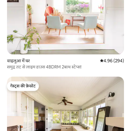
वाइलुआ में घर
औसत रेटिंग 5 में स
4.96 (294)
समुद्र तट से लाइम हाउस 4BDRM 2बाथ स्टेप्स!
गेस्ट्स की फ़ेवरेट
गेस्ट्स की फ़ेवरेट