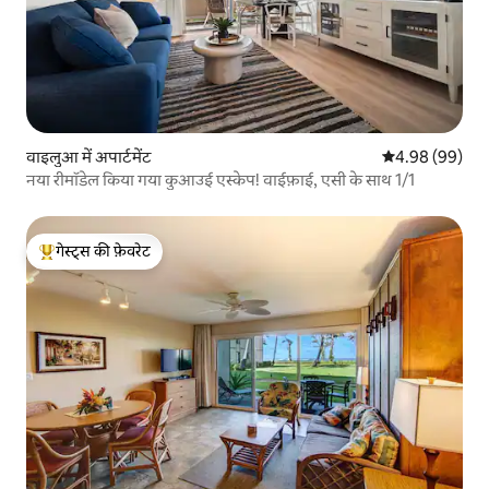
वाइलुआ में अपार्टमेंट
औसत रेटिंग 5 में 
4.98 (99)
नया रीमॉडेल किया गया कुआउई एस्केप! वाईफ़ाई, एसी के साथ 1/1
गेस्ट्स की फ़ेवरेट
गेस्ट्स का टॉप फ़ेवरेट