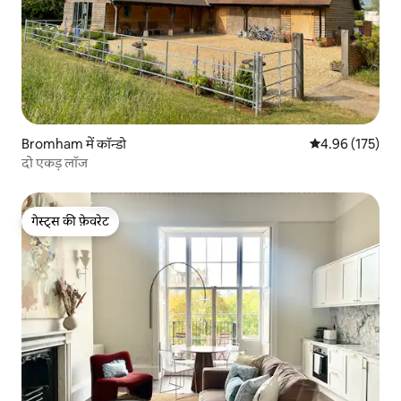
Bromham में कॉन्डो
औसत रेटिंग 5 में स
4.96 (175)
दो एकड़ लॉज
गेस्ट्स की फ़ेवरेट
गेस्ट्स की फ़ेवरेट