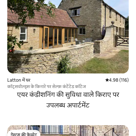
Latton में घर
औसत रेटिंग 5 में स
4.98 (116)
कॉट्सवोल्ड्स के किनारे पर सेल्फ़ कंटेंटेड कॉटेज
एयर कंडीशनिंग की सुविधा वाले किराए पर
उपलब्ध अपार्टमेंट
गेस्ट्स की फ़ेवरेट