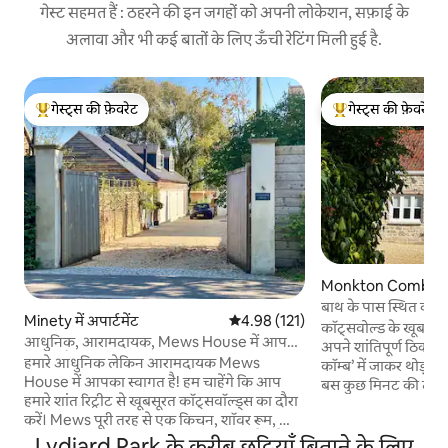
गेस्ट सहमत हैं : ठहरने की इन जगहों को अपनी लोकेशन, सफ़ाई के
अलावा और भी कई बातों के लिए ऊँची रेटिंग मिली हुई है.
गेस्ट्स की फ़ेवरेट
गेस्ट्स की फ़ेवरेट
गेस्ट्स का टॉप फ़ेवरेट
गेस्ट्स का टॉप फ़ेवरेट
Monkton Combe में
बाथ के पास स्थित कॉट्सव
Minety में अपार्टमेंट
औसत रेटिंग 5 में से 4.98, 121 समीक्षाएँ
4.98 (121)
पार्किंग और EV
कॉट्सवोल्ड के खूबसूरत 
आधुनिक, आरामदायक, Mews House में आपका
अपने शांतिपूर्ण ठिकान
स्वागत है!
हमारे आधुनिक लेकिन आरामदायक Mews
कॉम्ब’ में जाकर थोड़ा 
House में आपका स्वागत है! हम चाहेंगे कि आप
बस कुछ मिनट की दूरी 
हमारे शांत रिट्रीट से खूबसूरत कॉट्सवॉल्ड्स का दौरा
रूपांतरित पत्थर का कॉट
करें। Mews पूरी तरह से एक किचन, शॉवर रूम, किंग
साथ आराम करने के लि
साइज़ बेड और लकड़ी जलाने वाले स्टोव से लैस है,
है। अपने दरवाज़े से ही शानदार पैदल यात्रा और
Lydiard Park के करीब छुट्टियाँ बिताने के लिए