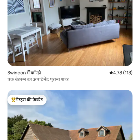
Swindon में कॉन्डो
औसत रेटिंग 5 में स
4.78 (113)
एक बेडरूम का अपार्टमेंट पुराना शहर
गेस्ट्स की फ़ेवरेट
गेस्ट्स का टॉप फ़ेवरेट