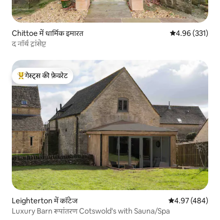
Chittoe में धार्मिक इमारत
औसत रेटिंग 5 में स
4.96 (331)
द नॉर्थ ट्रांसेप्ट
गेस्ट्स की फ़ेवरेट
गेस्ट्स का टॉप फ़ेवरेट
Leighterton में कॉटेज
औसत रेटिंग 5 में स
4.97 (484)
Luxury Barn रूपांतरण Cotswold's with Sauna/Spa