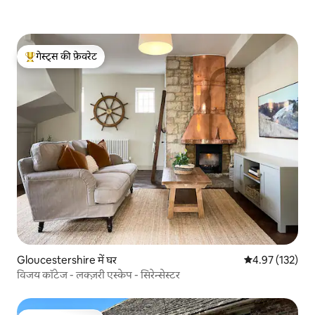
गेस्ट्स की फ़ेवरेट
गेस्ट्स का टॉप फ़ेवरेट
Gloucestershire में घर
औसत रेटिंग 5 में स
4.97 (132)
विजय कॉटेज - लक्ज़री एस्केप - सिरेन्सेस्टर