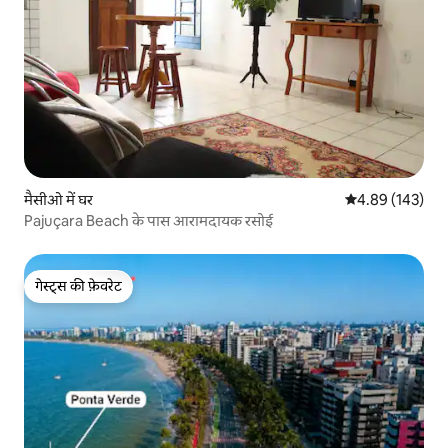
मैसीओ में घर
औसत रेटिंग 5 में स
4.89 (143)
Pajuçara Beach के पास आरामदायक रसोई
गेस्ट्स की फ़ेवरेट
गेस्ट्स की फ़ेवरेट