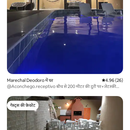
Marechal Deodoro में घर
औसत रेटिंग 5 में 
4.96 (26)
@Aconchego.receptivo बीच से 200 मीटर की दूरी पर+जेटस्की
राइड
गेस्ट्स की फ़ेवरेट
गेस्ट्स की फ़ेवरेट