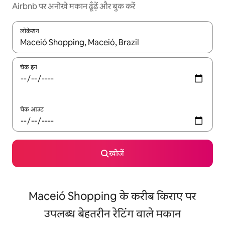
Airbnb पर अनोखे मकान ढूँढ़ें और बुक करें
लोकेशन
नतीजों के उपलब्ध होने पर, अप और डाउन 'ऐरो की' का इस्तेमाल करके नेविगेट करें
चेक इन
चेक आउट
खोजें
Maceió Shopping के करीब किराए पर
उपलब्ध बेहतरीन रेटिंग वाले मकान