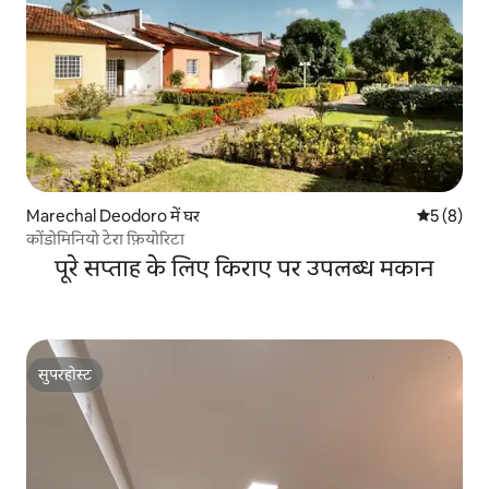
Marechal Deodoro में घर
औसत रेटिंग 5
5 (8)
कोंडोमिनियो टेरा फ़ियोरिटा
पूरे सप्ताह के लिए किराए पर उपलब्ध मकान
सुपरहोस्ट
सुपरहोस्ट