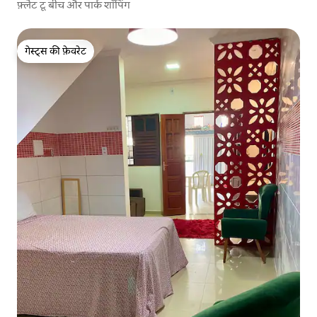
फ़्लैट टू बीच और पार्क शॉपिंग
गेस्ट्स की फ़ेवरेट
गेस्ट्स की फ़ेवरेट