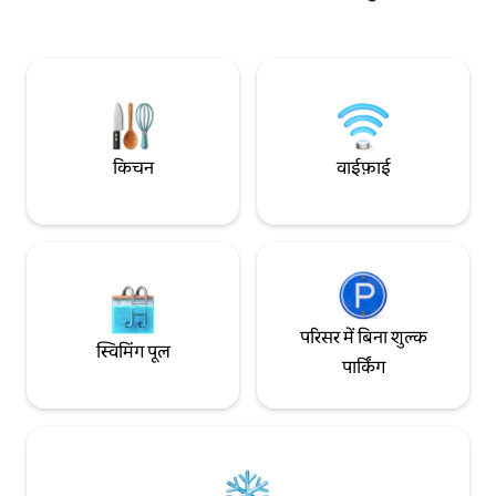
दुकान, फ़ार्मेसी, बेकरी, 
फ़ाई ✅ सभी सुविधाओं से लैस किचन ✅ मोबाइल
दुकानें मिलेंगी। हमने एक
बारबेक्यू ग्रिल ✅ कपड़े धोना 3 कारों के लिए ✅
सुझाव और आस-पास के इला
गैराज बड़े समूहों और परिवारों के लिए बिल्कुल सही।
आपका स्वागत करके खु
किचन
वाईफ़ाई
परिसर में बिना शुल्क
स्विमिंग पूल
पार्किंग