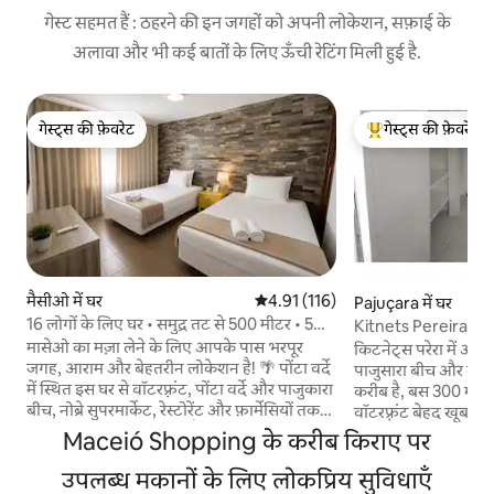
गेस्ट सहमत हैं : ठहरने की इन जगहों को अपनी लोकेशन, सफ़ाई के
अलावा और भी कई बातों के लिए ऊँची रेटिंग मिली हुई है.
गेस्ट्स की फ़ेवरेट
गेस्ट्स की फ़ेवरेट
गेस्ट्स की फ़ेवरेट
गेस्ट्स का टॉप फ़ेवरेट
मैसीओ में घर
औसत रेटिंग 5 में से 4.91, 116 समीक्षाएँ
4.91 (116)
Pajuçara में घर
16 लोगों के लिए घर • समुद्र तट से 500 मीटर • 5
Kitnets Pereira - 
बेडरूम
Maceió - AL
मासेओ का मज़ा लेने के लिए आपके पास भरपूर
किटनेट्स परेरा में आपका स्वा
जगह, आराम और बेहतरीन लोकेशन है! 🌴 पोंटा वर्दे
पाजुसारा बीच और मैसिय
में स्थित इस घर से वॉटरफ़्रंट, पोंटा वर्दे और पाजुकारा
करीब है, बस 300 मीटर की दूर
बीच, नोब्रे सुपरमार्केट, रेस्टोरेंट और फ़ार्मेसियों तक
वॉटरफ़्रंट बेहद खूबसूर
आसानी से पहुँचा जा सकता है ✅ बढ़िया हालत में
चाहिए! सुखद वातावरण, आरामदायक बिस्तर,
Maceió Shopping के करीब किराए पर
मौजूद विशाल, हवादार घर ✅ ध्यान से सेवा देना ✅
सुसज्जित रसोई और बहुत 
साफ़-सुथरा परिवेश एयर कंडीशनिंग वाले ✅ 5
उपलब्ध मकानों के लिए लोकप्रिय सुविधाएँ
स्टूडियो अपार्टमेंट क
बेडरूम ✅ 3 पूरे बाथरूम ✅ बढ़िया क्वालिटी का वाई-