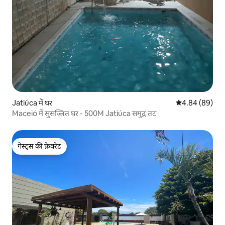
Jatiúca में घर
औसत रेटिंग 5 में 
4.84 (89)
Maceió में सुसज्जित घर - 500M Jatiúca समुद्र तट
गेस्ट्स की फ़ेवरेट
गेस्ट्स की फ़ेवरेट