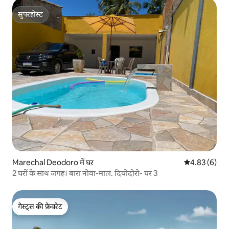
सुपरहोस्ट
सुपरहोस्ट
Marechal Deodoro में घर
औसत रेटिंग 5 में
4.83 (6)
2 घरों के साथ जगह। बारा नोवा-माल. दियोदोरो- घर 3
गेस्ट्स की फ़ेवरेट
गेस्ट्स की फ़ेवरेट