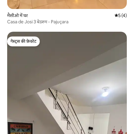
मैसीओ में घर
औसत रेटिंग 5
5 (4)
Casa de Josi 3 बेडरूम - Pajuçara
गेस्ट्स की फ़ेवरेट
गेस्ट्स की फ़ेवरेट