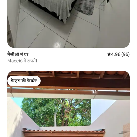
मैसीओ में घर
औसत रेटिंग 5 में 
4.96 (95)
Maceió में सपने।
गेस्ट्स की फ़ेवरेट
गेस्ट्स की फ़ेवरेट