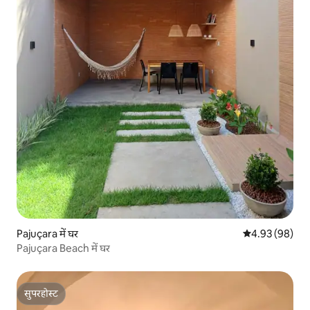
Pajuçara में घर
औसत रेटिंग 5 में 
4.93 (98)
Pajuçara Beach में घर
सुपरहोस्ट
सुपरहोस्ट