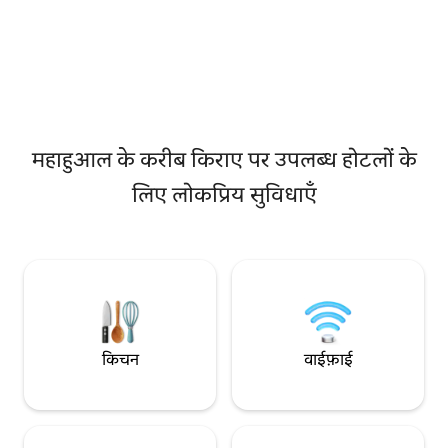
है। यह जगह सिर्फ़ सौर ऊर्जा से चलती है। यहाँ आपको
उष्णकटिबंधीय कॉकटे
हैमॉक, निजी पालापा, योग शाला और कॉन्टिनेंटल
पर स्वादिष्ट भोजन, और 
नाश्ता मिलेगा। आराम, समुद्र के रोमांच और हमारे
दी! आप इस आरामदायक अपार्टमेंट में सोने का
निजी पूल में डुबकी लगाने के लिए बिल्कुल सही।
अधिकतम लाभ उठाएंगे
दुर्जेय बनाने की आवश्य
आपके लिए है!!
महाहुआल के करीब किराए पर उपलब्ध होटलों के
लिए लोकप्रिय सुविधाएँ
किचन
वाईफ़ाई