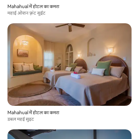
Mahahual में होटल का कमरा
महाई ओशन फ़्रंट सुईट
Mahahual में होटल का कमरा
डबल महई सुइट