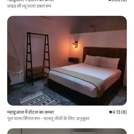
साइड सी व्यू वाला डबल रूम
महाहुआल में होटल का कमरा
औसत रेटिंग 5 मे
4.13 (8)
पूल वाला सिंगल रूम - पालतू जीवों के लिए अनुकूल