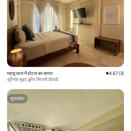
महाहुआल में होटल का कमरा
औसत रेटिंग 5 में
4.67 (3)
जूनियर सुइट क्वीन सिएलो डोराडो
सुपरहोस्ट
सुपरहोस्ट