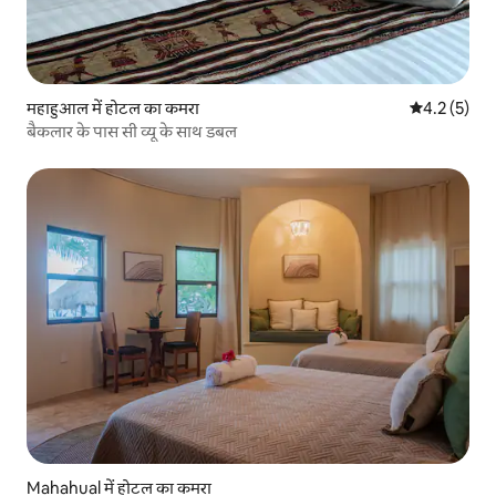
महाहुआल में होटल का कमरा
औसत रेटिंग 5 म
4.2 (5)
बैकलार के पास सी व्यू के साथ डबल
Mahahual में होटल का कमरा