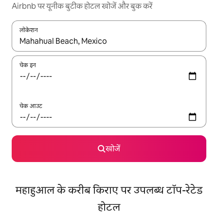
Airbnb पर यूनीक बुटीक होटल खोजें और बुक करें
लोकेशन
नतीजों के उपलब्ध होने पर, अप और डाउन 'ऐरो की' का इस्तेमाल करके नेविगेट करें
चेक इन
चेक आउट
खोजें
महाहुआल के करीब किराए पर उपलब्ध टॉप-रेटेड
होटल