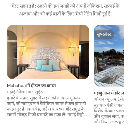
गेस्ट सहमत हैं : ठहरने की इन जगहों को अपनी लोकेशन, सफ़ाई के
अलावा और भी कई बातों के लिए ऊँची रेटिंग मिली हुई है.
सुपरहोस्ट
सुपरहोस्ट
Mahahual में होटल का कमरा
महाई ओशन फ़्रंट सुईट
महाहुआल में होटल का
हमारे बीचफ़्रंट सुइट में लहरों की आवाज़ सुनकर
ओशन व्यू अपार्टमेंट
जागें, जो महाहुएल में कैरेबियन सागर से बस कुछ ही
नूह एक ऐसी जगह है, ज
कदम दूर है। किंग बेड, अटैच बाथरूम और समुद्र के
विशेषाधिकार प्राप्त स
सामने मौजूद निजी बरामदे का मज़ा लें। महाई रिट्रीट
और कुशल सेवा, क्लब चट
एक पर्यावरण के प्रति जागरूक बीचफ़्रंट सैंक्चुअरी है,
और क्रिस्टल स्पष्ट समुद
जो महाहुआल शहर से 5 किलोमीटर दक्षिण में स्थित
और क्या चाहते हैं? ज़र