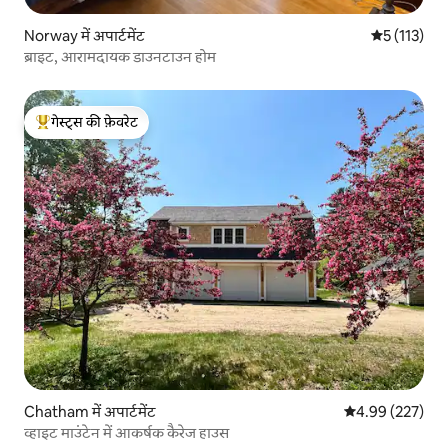
Norway में अपार्टमेंट
औसत रेटिंग 5 म
5 (113)
ब्राइट, आरामदायक डाउनटाउन होम
गेस्ट्स की फ़ेवरेट
गेस्ट्स का टॉप फ़ेवरेट
Chatham में अपार्टमेंट
औसत रेटिंग 5 में स
4.99 (227)
व्हाइट माउंटेन में आकर्षक कैरेज हाउस