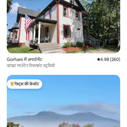
Gorham में अपार्टमेंट
औसत रेटिंग 5 में स
4.98 (260)
व्हाइट माउंटेन रिवरफ़्रंट स्टूडियो
गेस्ट्स की फ़ेवरेट
गेस्ट्स का टॉप फ़ेवरेट