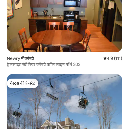
Newry में कॉन्डो
औसत रेटिंग 5 में
4.9 (111)
ट्रेलसाइड संडे रिवर कॉन्डो फ़ॉल लाइन नॉर्थ 202
गेस्ट्स की फ़ेवरेट
गेस्ट्स की फ़ेवरेट