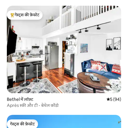
गेस्ट्स की फ़ेवरेट
गेस्ट्स का टॉप फ़ेवरेट
Bethel में लॉफ़्ट
औसत रेटिंग 5 
5 (94)
Après स्की और टी - बेथेल कोंडो
गेस्ट्स की फ़ेवरेट
गेस्ट्स की फ़ेवरेट