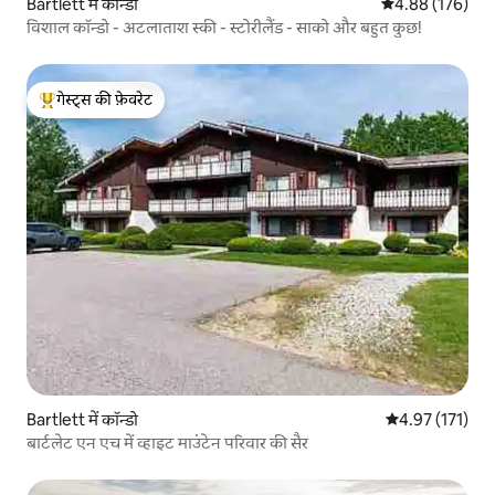
Bartlett में कॉन्डो
औसत रेटिंग 5 में स
4.88 (176)
विशाल कॉन्डो - अटलाताश स्की - स्टोरीलैंड - साको और बहुत कुछ!
गेस्ट्स की फ़ेवरेट
गेस्ट्स का टॉप फ़ेवरेट
Bartlett में कॉन्डो
औसत रेटिंग 5 में स
4.97 (171)
बार्टलेट एन एच में व्हाइट माउंटेन परिवार की सैर