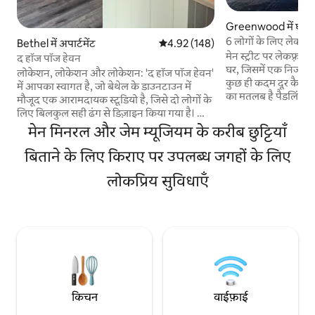
Greenwood में घर
6 लोगों के लिए लेकफ़्रंट 
Bethel में अपार्टमेंट
औसत रेटिंग 5 में से 4.92, 148 समीक्षाएँ
4.92 (148)
मेन स्ट्रीट पर लेकफ़्रं
द हॉज पॉज हेवन
घर, जिसमें एक निजी ड
लोकेशन, लोकेशन और लोकेशन: 'द हॉज पॉज हेवन'
कुछ ही कदम दूर कैनो औ
में आपका स्वागत है, जो बेथेल के डाउनटाउन में
का मतलब है पैडलिंग, 
मौजूद एक आरामदायक स्टूडियो है, जिसे दो लोगों के
बिताना। सर्दियों का मत
लिए बिलकुल सही ढंग से डिज़ाइन किया गया है। आप
स्केटिंग और माउंट एब्रा
बेथेल इन, गॉल्ड अकादमी और कई स्थानीय दुकानों
मेन मिनरल और जेम म्यूजियम के करीब छुट्टियाँ
(20 मिनट) पर स्कीइंग। कस्टम किचन, आरामदाय
और रेस्टोरेंट, बेथेल विलेज बाइकिंग ट्रेल्स से पैदल
आधुनिक फ़िनिश, स्मार्
दूरी पर हैं, संडे रिवर सिर्फ़ 10 मील दूर है और माउंट
बिताने के लिए किराए पर उपलब्ध जगहों के लिए
बेथेल/ग्रीनवुड की सबस
एब्राम 20 मिनट की ड्राइव की दूरी पर है। चाहे आप
बुकिंग पूरी होने से पहले 
लोकप्रिय सुविधाएँ
स्कीइंग, स्नोबोर्डिंग, हाइकिंग, बाइकिंग, स्नोशूइंग के
जगहें बुक हो जाएँगी। अब हम पालतू जीवों की
लिए आए हों या फिर बस आराम करने और दोस्तों के
अनुमति देते हैं!
साथ वक्त बिताने के लिए, The Hodge Podge
Haven आपके लिए सबकुछ देने वाली जगह है।
किचन
वाईफ़ाई