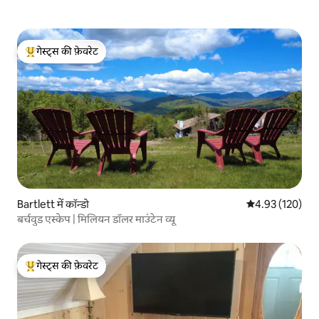
गेस्ट्स की फ़ेवरेट
गेस्ट्स का टॉप फ़ेवरेट
Bartlett में कॉन्डो
औसत रेटिंग 5 में स
4.93 (120)
बर्चवुड एस्केप | मिलियन डॉलर माउंटेन व्यू
गेस्ट्स की फ़ेवरेट
गेस्ट्स का टॉप फ़ेवरेट