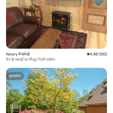
Newry में कॉन्डो
औसत रेटिंग 5 में स
4.98 (100)
मेन के पहाड़ों पर मौजूद निजी एस्केप
सुपरहोस्ट
सुपरहोस्ट