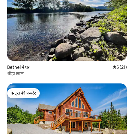
Bethel में घर
औसत रेटिंग 5 
5 (21)
थोड़ा लाल
गेस्ट्स की फ़ेवरेट
गेस्ट्स की फ़ेवरेट