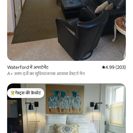
Waterford में अपार्टमेंट
औसत रेटिंग 5 में स
4.99 (203)
A+ उत्तम दर्जे का सुविधाजनक आवास वेस्टर्न मेन
गेस्ट्स की फ़ेवरेट
गेस्ट्स का टॉप फ़ेवरेट