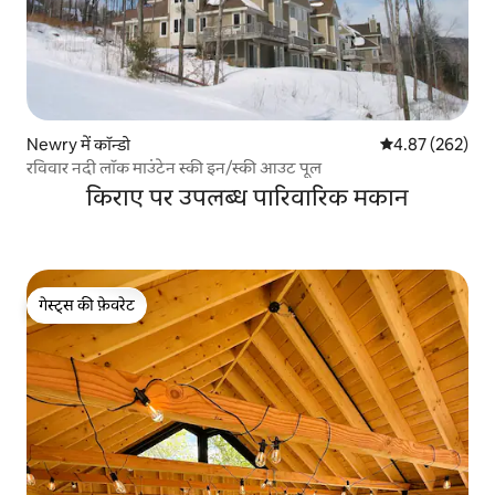
Newry में कॉन्डो
औसत रेटिंग 5 में स
4.87 (262)
रविवार नदी लॉक माउंटेन स्की इन/स्की आउट पूल
किराए पर उपलब्ध पारिवारिक मकान
गेस्ट्स की फ़ेवरेट
गेस्ट्स की फ़ेवरेट