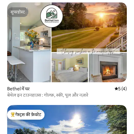
सुपरहोस्ट
सुपरहोस्ट
Bethel में घर
औसत रेटिंग 5
5 (4)
बेथेल इन टाउनहाउस : गोल्फ़, स्की, पूल और नज़ारे
गेस्ट्स की फ़ेवरेट
गेस्ट्स का टॉप फ़ेवरेट