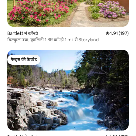
Bartlett में कॉन्डो
औसत रेटिंग 5 में स
4.91 (197)
बिल्कुल नया, क्वालिटी 1 BR कॉन्डो 1 mi. से Storyland
गेस्ट्स की फ़ेवरेट
गेस्ट्स की फ़ेवरेट