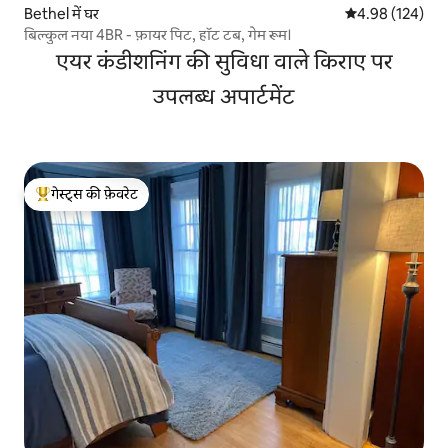
Bethel में घर
औसत रेटिंग 5 में स
4.98 (124)
बिल्कुल नया 4BR - फ़ायर पिट, हॉट टब, गेम रूम।
एयर कंडीशनिंग की सुविधा वाले किराए पर
उपलब्ध अपार्टमेंट
गेस्ट्स की फ़ेवरेट
गेस्ट्स का टॉप फ़ेवरेट