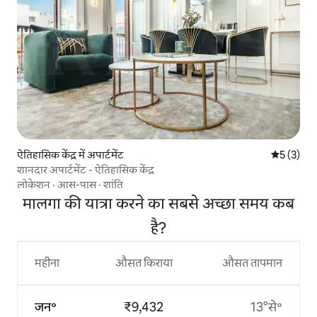
ऐतिहासिक केंद्र में अपार्टमेंट
औसत रेटिंग 5
5 (3)
शानदार अपार्टमेंट - ऐतिहासिक केंद्र
लोकेशन
·
आस-पास
·
शांति
मालगा की यात्रा करने का सबसे अच्छा समय कब
है?
महीना
औसत किराया
औसत तापमान
जन॰
₹9,432
13°से॰