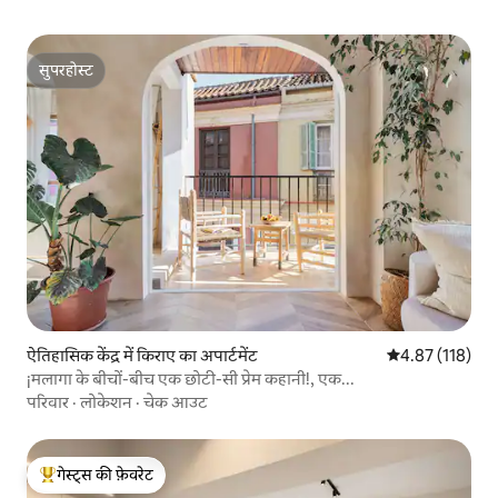
सुपरहोस्ट
सुपरहोस्ट
ऐतिहासिक केंद्र में किराए का अपार्टमेंट
औसत रेटिंग 5 में स
4.87 (118)
¡मलागा के बीचों-बीच एक छोटी-सी प्रेम कहानी!, एक...
परिवार
·
लोकेशन
·
चेक आउट
गेस्ट्स की फ़ेवरेट
गेस्ट्स का टॉप फ़ेवरेट