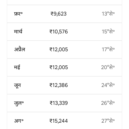
फ़र॰
₹9,623
13°से॰
मार्च
₹10,576
15°से॰
अप्रैल
₹12,005
17°से॰
मई
₹12,005
20°से॰
जून
₹12,386
24°से॰
जुल॰
₹13,339
26°से॰
अग॰
₹15,244
27°से॰