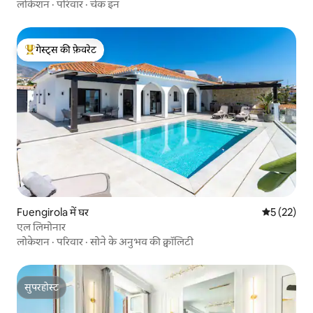
लोकेशन
·
परिवार
·
चेक इन
गेस्ट्स की फ़ेवरेट
गेस्ट्स का टॉप फ़ेवरेट
Fuengirola में घर
औसत रेटिंग 5 
5 (22)
एल लिमोनार
लोकेशन
·
परिवार
·
सोने के अनुभव की क्वॉलिटी
सुपरहोस्ट
सुपरहोस्ट