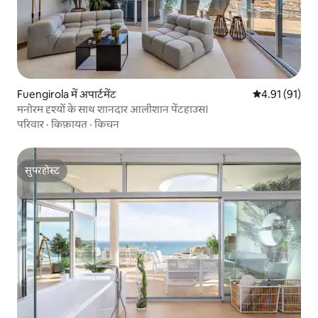
Fuengirola में अपार्टमेंट
औसत रेटिंग 5 में 
4.91 (91)
मनोरम दृश्यों के साथ शानदार आलीशान पेंटहाउस।
परिवार
·
किफ़ायत
·
किचन
सुपरहोस्ट
सुपरहोस्ट