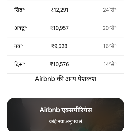
सित॰
₹12,291
24°से॰
अक्टू॰
₹10,957
20°से॰
नव॰
₹9,528
16°से॰
दिस॰
₹10,576
14°से॰
Airbnb की अन्य पेशकश
Airbnb एक्सपीरियंस
कोई नया अनुभव लें