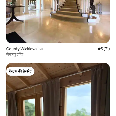
County Wicklow में घर
औसत रेटिंग 5 
5 (71)
लेकव्यू लॉज
गेस्ट्स की फ़ेवरेट
गेस्ट्स की फ़ेवरेट