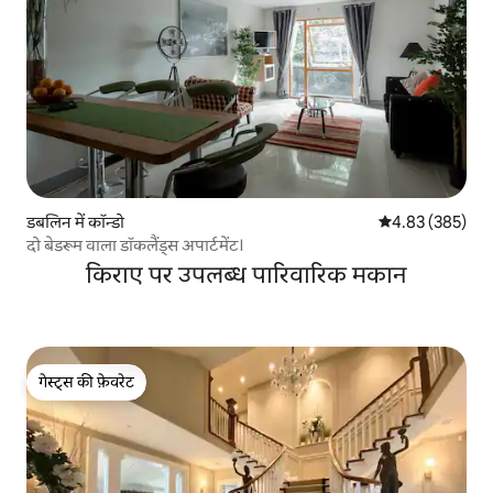
डबलिन में कॉन्डो
औसत रेटिंग 5 में स
4.83 (385)
दो बेडरूम वाला डॉकलैंड्स अपार्टमेंट।
किराए पर उपलब्ध पारिवारिक मकान
गेस्ट्स की फ़ेवरेट
गेस्ट्स की फ़ेवरेट