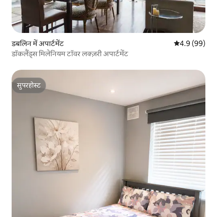
डबलिन में अपार्टमेंट
औसत रेटिंग 5 में
4.9 (99)
डॉकलैंड्स मिलेनियम टॉवर लक्ज़री अपार्टमेंट
सुपरहोस्ट
सुपरहोस्ट