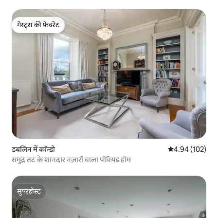
गेस्ट्स की फ़ेवरेट
गेस्ट्स की फ़ेवरेट
डबलिन में कॉन्डो
औसत रेटिंग 5 में स
4.94 (102)
समुद्र तट के शानदार नज़ारों वाला पीरियड होम
सुपरहोस्ट
सुपरहोस्ट