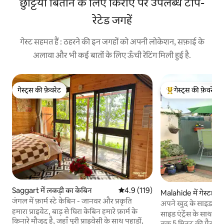
छुट्टियाँ बिताने के लिए किराए पर उपलब्ध टॉप-
रेटेड जगहें
गेस्ट सहमत हैं : ठहरने की इन जगहों को अपनी लोकेशन, सफ़ाई के
अलावा और भी कई बातों के लिए ऊँची रेटिंग मिली हुई है.
गेस्ट्स की फ़ेवरेट
गेस्ट्स की फ़ेवरेट
गेस्ट्स की फ़ेवरेट
गेस्ट्स का टॉप फ़ेवरेट
Saggart में लकड़ी का केबिन
औसत रेटिंग 5 में से 4.9, 119 समीक्षाएँ
4.9 (119)
Malahide में गेस्टहाउ
जंगल में फ़ार्म स्टे केबिन - जानवर और प्रकृति
अपने खुद के साइड एंट्रे
हमारा प्राइवेट, बाड़ से घिरा केबिन हमारे फ़ार्म के
स्टूडियो
साइड एंट्रेंस के साथ स्ट
किनारे मौजूद है, जहाँ पूरी प्राइवेसी के साथ पहाड़ों,
तक 5 मिनट की पैदल दू