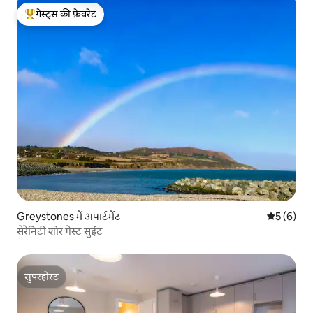
गेस्ट्स की फ़ेवरेट
गेस्ट्स का टॉप फ़ेवरेट
Greystones में अपार्टमेंट
औसत रेटिंग 5
5 (6)
सेरेनिटी शोर गेस्ट सुईट
सुपरहोस्ट
सुपरहोस्ट