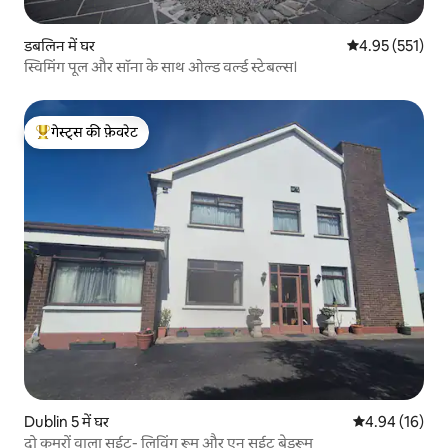
डबलिन में घर
औसत रेटिंग 5 में स
4.95 (551)
स्विमिंग पूल और सॉना के साथ ओल्ड वर्ल्ड स्टेबल्स।
गेस्ट्स की फ़ेवरेट
गेस्ट्स का टॉप फ़ेवरेट
Dublin 5 में घर
औसत रेटिंग 5 में 
4.94 (16)
दो कमरों वाला सुईट- लिविंग रूम और एन सुईट बेडरूम