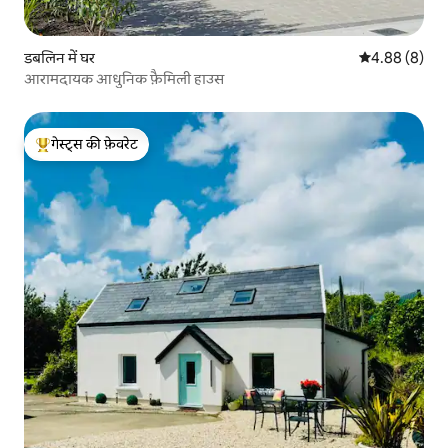
डबलिन में घर
औसत रेटिंग 5 में
4.88 (8)
आरामदायक आधुनिक फ़ैमिली हाउस
गेस्ट्स की फ़ेवरेट
गेस्ट्स का टॉप फ़ेवरेट