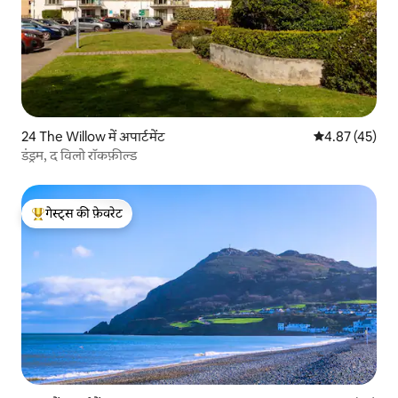
24 The Willow में अपार्टमेंट
औसत रेटिंग 5 में 
4.87 (45)
डंड्रम, द विलो रॉकफ़ील्ड
गेस्ट्स की फ़ेवरेट
गेस्ट्स का टॉप फ़ेवरेट