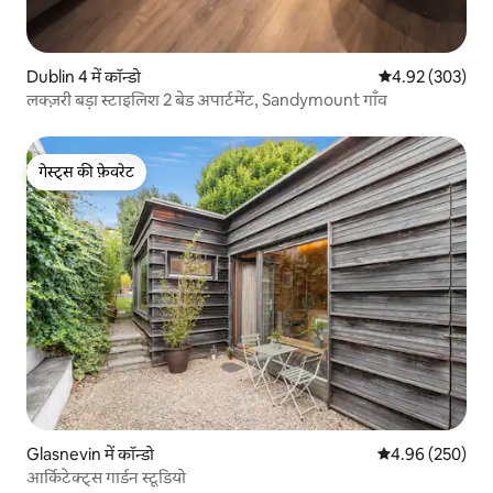
Dublin 4 में कॉन्डो
औसत रेटिंग 5 में स
4.92 (303)
लक्ज़री बड़ा स्टाइलिश 2 बेड अपार्टमेंट, Sandymount गाँव
गेस्ट्स की फ़ेवरेट
गेस्ट्स की फ़ेवरेट
Glasnevin में कॉन्डो
औसत रेटिंग 5 में स
4.96 (250)
आर्किटेक्ट्स गार्डन स्टूडियो