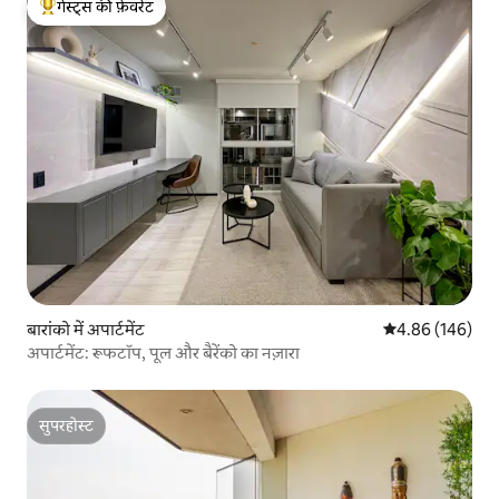
गेस्ट्स की फ़ेवरेट
गेस्ट्स का टॉप फ़ेवरेट
बारांको में अपार्टमेंट
औसत रेटिंग 5 में स
4.86 (146)
अपार्टमेंट: रूफटॉप, पूल और बैरेंको का नज़ारा
सुपरहोस्ट
सुपरहोस्ट