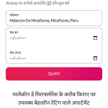
Airbnb पर अनोखे अपार्टमेंट ढूँढ़ें और बुक करें
लोकेशन
नतीजों के उपलब्ध होने पर, अप और डाउन 'ऐरो की' का इस्तेमाल करके नेविगेट करें
चेक इन
चेक आउट
खोजें
मालेकोन डे मिराफ्लोरेस के करीब किराए पर
उपलब्ध बेहतरीन रेटिंग वाले अपार्टमेंट