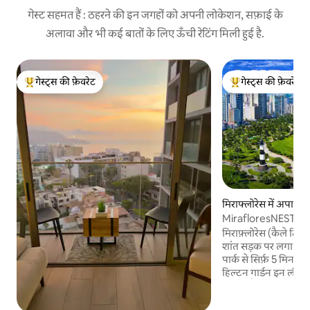
गेस्ट सहमत हैं : ठहरने की इन जगहों को अपनी लोकेशन, सफ़ाई के
अलावा और भी कई बातों के लिए ऊँची रेटिंग मिली हुई है.
गेस्ट्स की फ़ेवरेट
गेस्ट्स की फ़ेवरेट
गेस्ट्स का टॉप फ़ेवरेट
गेस्ट्स का टॉप फ़ेवरेट
मिराफ्लोरेस में अपार्टमें
MirafloresNEST, क्लिफ
24x7 सुरक्षित
मिराफ़्लोरेस (कैले ट्र
शांत सड़क पर लगा पूरा लक्ज
पार्क से सिर्फ़ 5 मिनट क
हिल्टन गार्डन इन लीमा म
दूरी पर है, जिससे अंतरराष
ढूँढ़ना आसान हो जाता है। मालेकॉन, क्लिफ