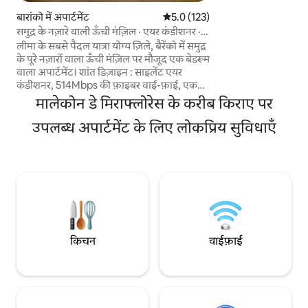
लारकोमार, सुपरमार्केट 
ही मिनट की दूरी पर। कि
बारांको में अपार्टमेंट
औसत रेटिंग 5 में से 5.0, 123 समीक्षाएँ
5.0 (123)
कंडीशनर, 1000 Mbps
समुद्र के नज़ारे वाली ऊँची मंज़िल · एयर कंडीशनर ·
वाला स्मार्ट टीवी, इमा
500Mbps · पूल और जिम
लीमा के सबसे पैदल यात्रा योग्य ज़िले, बैरेंको में समुद्र
सेल्फ़-चेक-इन का आनंद
के पूरे नज़ारों वाला ऊँची मंज़िल पर मौजूद एक बेडरूम
व्यवसायियों के लिए ब
वाला अपार्टमेंट। शांत डिज़ाइन : साइलेंट एयर
कंडीशनर, 514Mbps की फ़ाइबर वाई-फ़ाई, एक
असली डेस्क, बेडरूम में ब्लैकआउट पर्दे। इमारत में
मालेकोन डे मिराफ्लोरेस के करीब किराए पर
पूल, जिम, वर्क लाउंज और पैसिफ़िक सनसेट देखने
के लिए बना रूफ़टॉप भी है। पैदल जाकर माइडो जाएँ,
उपलब्ध अपार्टमेंट के लिए लोकप्रिय सुविधाएँ
जिसे 2025 में दुनिया का सबसे अच्छा रेस्टोरेंट घोषित
किया गया था, साथ ही सेंट्रल, क्योले, गैलरी और
कॉफ़ी बार और एक ब्लॉक दूर नया पुएंटे डे ला पाज़
भी देखें। पूरी जगह पर बिना सीढ़ियों वाला रास्ता।
इमारत में 24 घंटे, सभी दिन सुरक्षा का इंतज़ाम।
किचन
वाईफ़ाई