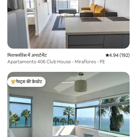
मिराफ्लोरेस में अपार्टमेंट
औसत रेटिंग 5 में स
4.94 (192)
Apartamento 406 Club House - Miraflores - PE
गेस्ट्स की फ़ेवरेट
गेस्ट्स का टॉप फ़ेवरेट